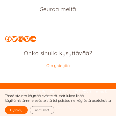
Seuraa meitä
Facebook
Twitter
Instagram
Vimeo
SoundCloud
Onko sinulla kysyttävää?
Ota yhteyttä
Copyright © 2026 Politiikasta
ISSN 2323-7090
:
Terms &
Tämä sivusto käyttää evästeitä. Voit lukea lisää
Privacy Policy
käyttämistämme evästeistä tai poistaa ne käytöstä
asetuksista
.
Website by Cobalt Studio
Hyväksy
Asetukset