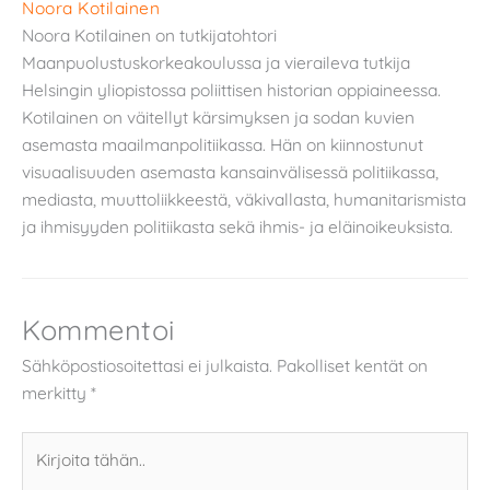
Noora Kotilainen
Noora Kotilainen on tutkijatohtori
Maanpuolustuskorkeakoulussa ja vieraileva tutkija
Helsingin yliopistossa poliittisen historian oppiaineessa.
Kotilainen on väitellyt kärsimyksen ja sodan kuvien
asemasta maailmanpolitiikassa. Hän on kiinnostunut
visuaalisuuden asemasta kansainvälisessä politiikassa,
mediasta, muuttoliikkeestä, väkivallasta, humanitarismista
ja ihmisyyden politiikasta sekä ihmis- ja eläinoikeuksista.
Kommentoi
Sähköpostiosoitettasi ei julkaista.
Pakolliset kentät on
merkitty
*
Kirjoita
tähän..