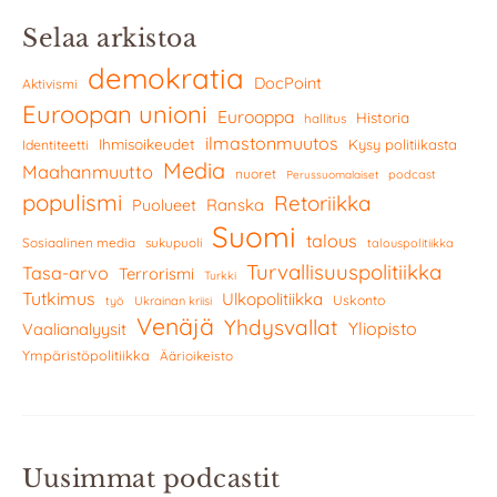
Selaa arkistoa
demokratia
DocPoint
Aktivismi
Euroopan unioni
Eurooppa
Historia
hallitus
ilmastonmuutos
Ihmisoikeudet
Kysy politiikasta
Identiteetti
Media
Maahanmuutto
nuoret
podcast
Perussuomalaiset
populismi
Retoriikka
Ranska
Puolueet
Suomi
talous
Sosiaalinen media
sukupuoli
talouspolitiikka
Turvallisuuspolitiikka
Tasa-arvo
Terrorismi
Turkki
Tutkimus
Ulkopolitiikka
Uskonto
työ
Ukrainan kriisi
Venäjä
Yhdysvallat
Yliopisto
Vaalianalyysit
Ympäristöpolitiikka
Äärioikeisto
Uusimmat podcastit