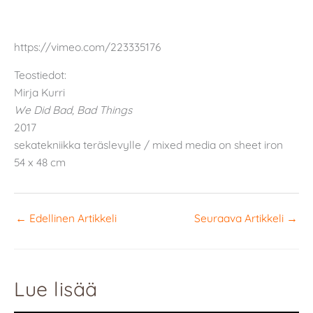
https://vimeo.com/223335176
Teostiedot:
Mirja Kurri
We Did Bad, Bad Things
2017
sekatekniikka teräslevylle / mixed media on sheet iron
54 x 48 cm
←
Edellinen Artikkeli
Seuraava Artikkeli
→
Lue lisää