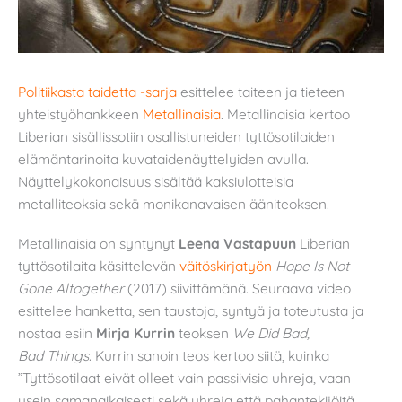
Politiikasta taidetta -sarja
esittelee taiteen ja tieteen
yhteistyöhankkeen
Metallinaisia
. Metallinaisia kertoo
Liberian sisällissotiin osallistuneiden tyttösotilaiden
elämäntarinoita kuvataidenäyttelyiden avulla.
Näyttelykokonaisuus sisältää kaksiulotteisia
metalliteoksia sekä monikanavaisen ääniteoksen.
Metallinaisia on syntynyt
Leena Vastapuun
Liberian
tyttösotilaita käsittelevän
väitöskirjatyön
Hope Is Not
Gone Altogether
(2017) siivittämänä. Seuraava video
esittelee hanketta, sen taustoja, syntyä ja toteutusta ja
nostaa esiin
Mirja Kurrin
teoksen
We Did Bad,
Bad
Thing
s
. Kurrin sanoin teos kertoo siitä, kuinka
”Tyttösotilaat eivät olleet vain passiivisia uhreja, vaan
usein samanaikaisesti sekä uhreja että pahantekijöitä.