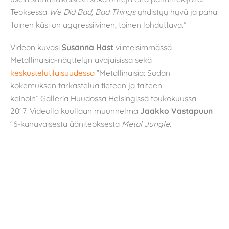
Teoksessa
We Did Bad, Bad Things
yhdistyy hyvä ja paha.
Toinen käsi on aggressiivinen, toinen lohduttava.”
Videon kuvasi
Susanna Hast
viimeisimmässä
Metallinaisia-näyttelyn avajaisissa sekä
keskustelutilaisuudessa
”Metallinaisia: Sodan
kokemuksen tarkastelua tieteen ja taiteen
keinoin”
Galleria Huudossa Helsingissä toukokuussa
2017. Videolla kuullaan muunnelma
Jaakko Vastapuun
16-kanavaisesta ääniteoksesta
Metal Jungle
.