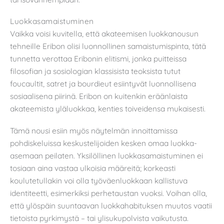
Luokkasamaistuminen
Vaikka voisi kuvitella, että akateemisen luokkanousun
tehneille Eribon olisi luonnollinen samaistumispinta, tätä
tunnetta verottaa Eribonin elitismi, jonka puitteissa
filosofian ja sosiologian klassisista teoksista tutut
foucaultit, satret ja bourdieut esiintyvät luonnollisena
sosiaalisena piirinä. Eribon on kuitenkin eräänlaista
akateemista yläluokkaa, kenties toiveidensa mukaisesti.
Tämä nousi esiin myös näytelmän innoittamissa
pohdiskeluissa keskustelijoiden kesken omaa luokka-
asemaan peilaten. Yksilöllinen luokkasamaistuminen ei
tosiaan aina vastaa ulkoisia määreitä; korkeasti
koulutetullakin voi olla työväenluokkaan kallistuva
identiteetti, esimerkiksi perhetaustan vuoksi. Voihan olla,
että ylöspäin suuntaavan luokkahabituksen muutos vaatii
tietoista pyrkimystä – tai ylisukupolvista vaikutusta.