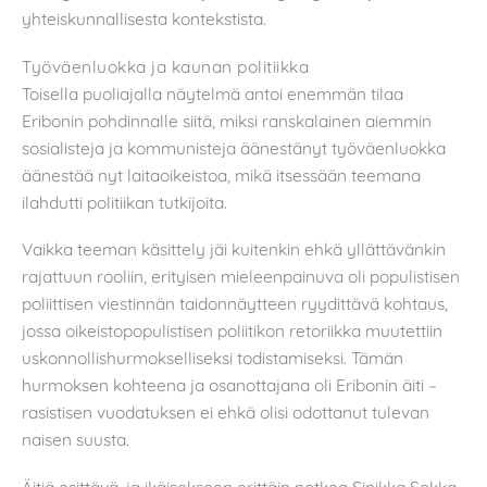
yhteiskunnallisesta kontekstista.
Työväenluokka ja kaunan politiikka
Toisella puoliajalla näytelmä antoi enemmän tilaa
Eribonin pohdinnalle siitä, miksi ranskalainen aiemmin
sosialisteja ja kommunisteja äänestänyt työväenluokka
äänestää nyt laitaoikeistoa, mikä itsessään teemana
ilahdutti politiikan tutkijoita.
Vaikka teeman käsittely jäi kuitenkin ehkä yllättävänkin
rajattuun rooliin, erityisen mieleenpainuva oli populistisen
poliittisen viestinnän taidonnäytteen ryydittävä kohtaus,
jossa oikeistopopulistisen poliitikon retoriikka muutettiin
uskonnollishurmokselliseksi todistamiseksi. Tämän
hurmoksen kohteena ja osanottajana oli Eribonin äiti –
rasistisen vuodatuksen ei ehkä olisi odottanut tulevan
naisen suusta.
Äitiä esittävä, ja ikäisekseen erittäin notkea Sinikka Sokka,