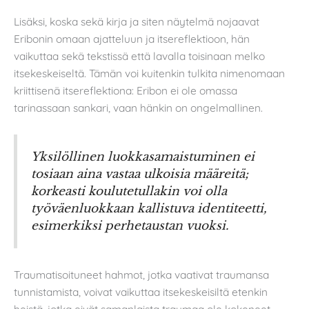
Lisäksi, koska sekä kirja ja siten näytelmä nojaavat
Eribonin omaan ajatteluun ja itsereflektioon, hän
vaikuttaa sekä tekstissä että lavalla toisinaan melko
itsekeskeiseltä. Tämän voi kuitenkin tulkita nimenomaan
kriittisenä itsereflektiona: Eribon ei ole omassa
tarinassaan sankari, vaan hänkin on ongelmallinen.
Yksilöllinen luokkasamaistuminen ei
tosiaan aina vastaa ulkoisia määreitä;
korkeasti koulutetullakin voi olla
työväenluokkaan kallistuva identiteetti,
esimerkiksi perhetaustan vuoksi.
Traumatisoituneet hahmot, jotka vaativat traumansa
tunnistamista, voivat vaikuttaa itsekeskeisiltä etenkin
heistä, jotka eivät samanlaista traumaa ole kokeneet.