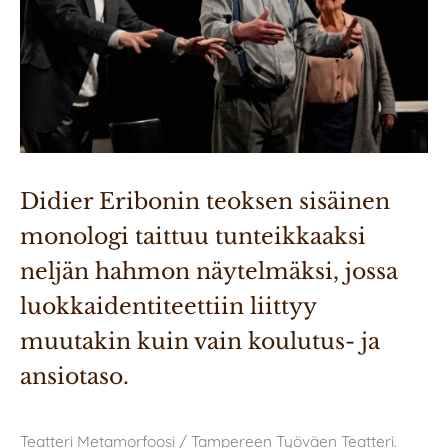
Didier Eribonin teoksen sisäinen 
monologi taittuu tunteikkaaksi 
neljän hahmon näytelmäksi, jossa 
luokkaidentiteettiin liittyy 
muutakin kuin vain koulutus- ja 
ansiotaso. 
Teatteri Metamorfoosi / Tampereen Työväen Teatteri.