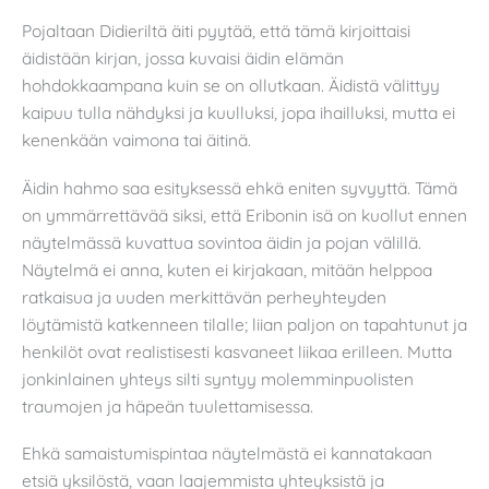
Pojaltaan Didieriltä äiti pyytää, että tämä kirjoittaisi
äidistään kirjan, jossa kuvaisi äidin elämän
hohdokkaampana kuin se on ollutkaan. Äidistä välittyy
kaipuu tulla nähdyksi ja kuulluksi, jopa ihailluksi, mutta ei
kenenkään vaimona tai äitinä.
Äidin hahmo saa esityksessä ehkä eniten syvyyttä. Tämä
on ymmärrettävää siksi, että Eribonin isä on kuollut ennen
näytelmässä kuvattua sovintoa äidin ja pojan välillä.
Näytelmä ei anna, kuten ei kirjakaan, mitään helppoa
ratkaisua ja uuden merkittävän perheyhteyden
löytämistä katkenneen tilalle; liian paljon on tapahtunut ja
henkilöt ovat realistisesti kasvaneet liikaa erilleen. Mutta
jonkinlainen yhteys silti syntyy molemminpuolisten
traumojen ja häpeän tuulettamisessa.
Ehkä samaistumispintaa näytelmästä ei kannatakaan
etsiä yksilöstä, vaan laajemmista yhteyksistä ja