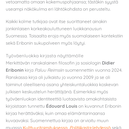
vetoamatta omaan kokemuspohjaansa; tästäkin syystä
useampi näkökulma eri lähtökohdista on perusteltu.
Kaikki kolme tutkijaa ovat itse suorittaneet ainakin
jonkinlaisen korkeakouluttuneen luokkanousun
Suomessa. Toisaalta eroja myös suomalaiseen kontekstiin
sekä Eribonin sukupolveen myös löytyi.
Työväenluokka kirjasta näyttämölle
Merkittävän ranskalainen filosofin ja sosiologin
Didier
Eribonin
kirja
Paluu Reimsiin
suomennettiin vuonna 2024.
Ranskassa kirja oli julkaistu jo vuonna 2009 ja se oli
toiminut oleellisena osana yhteiskuntaluokkia koskevan
julkisen keskustelun herättäjänä. Esimerkiksi myös
työväenluokan identiteettiä luotaavista omakohtaisista
kirjoistaan tunnettu
Édouard Louis
on kuvannut Eribonin
kirjaa herättäväksi, kuin omaa elämäntarinaansa
kuvaavaksi. Suomennettua kirjaa on arvioitu muun
muassa
Kulttuuritoimituksessa
,
Politiikasta
-lehdessä
sekä