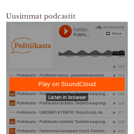
Uusimmat podcastit