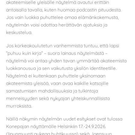
akateemiselle yleisölle näytelmä avautui erittäin
antoisalla tavalla, kuten huomaa podcastin pituudesta.
Jos vain luokka puhuttelee omaa elämänkokemusta,
näytelmän voisi odottaa herättävän ajatuksia ja
keskustelua.
Jos korkeakoulutetun vanhemmista tuntuu, että lapsi
”puhuu kuin kirja” – suora lainaus näytelmästä –
näytelmä voi antaa yhden tavan ymmärtää akateemista
luokkanousua ja sen vaikutusta yksilön identiteetille.
Näytelmä ei kuitenkaan puhuttele yksinomaan
akateemista yleisöä, vaan avaa kaikille katsojille
samastumisen mahdollisuuksia ja tulkintoja
menneisyyden sekä nykyajan yhteiskunnallisista
murroksista.
Näillä näkymin näytelmän uudet esitykset ovat tulossa
Konepajan näyttämölle Helsinkiin 17.-24.9.2026.
(lipunmyynti aukeaa huhtikuussa) sekä Joensuun