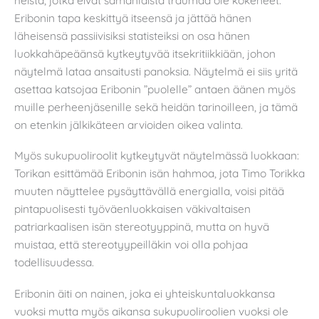
Eribonin tapa keskittyä itseensä ja jättää hänen
läheisensä passiivisiksi statisteiksi on osa hänen
luokkahäpeäänsä kytkeytyvää itsekritiikkiään, johon
näytelmä lataa ansaitusti panoksia. Näytelmä ei siis yritä
asettaa katsojaa Eribonin ”puolelle” antaen äänen myös
muille perheenjäsenille sekä heidän tarinoilleen, ja tämä
on etenkin jälkikäteen arvioiden oikea valinta.
Myös sukupuoliroolit kytkeytyvät näytelmässä luokkaan:
Torikan esittämää Eribonin isän hahmoa, jota Timo Torikka
muuten näyttelee pysäyttävällä energialla, voisi pitää
pintapuolisesti työväenluokkaisen väkivaltaisen
patriarkaalisen isän stereotyyppinä, mutta on hyvä
muistaa, että stereotyypeilläkin voi olla pohjaa
todellisuudessa.
Eribonin äiti on nainen, joka ei yhteiskuntaluokkansa
vuoksi mutta myös aikansa sukupuoliroolien vuoksi ole