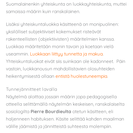
Suomalainenkin yhteiskunta on luokkayhteiskunta, muttei
samoissa määrin kuin ranskalainen.
Lisäksi yhteiskuntaluokka käsitteenä on monipuolinen:
yksilölliset subjektiiviset kokemukset risteävät
rakenteellisten (objektiivisten) määritelmien kanssa.
Luokkaa määritetään monin tavoin ja koetaan vielä
useammin.
Luokkaan liittyy tunnetta ja makua
.
Yhteiskuntaluokat eivät siis suinkaan ole kadonneet. Päin
vastoin, luokkanousun mahdollistavien olosuhteiden
heikentymisestä ollaan
entistä huolestuneempia
.
Tunnejännitteet lavalla
Näytelmä aloittaa jossain määrin jopa pedagogisella
otteella selittämällä näytelmän keskeisen, ranskalaiselta
sosiologilta
Pierre Bourdieulta
otetun käsitteen, eli
haljenneen habituksen. Käsite selittää kahden maailman
välille jäämistä ja jännitteistä suhteesta molempiin.