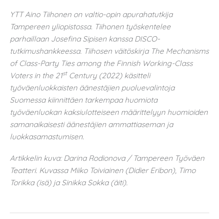
YTT Aino Tiihonen on valtio-opin apurahatutkija
Tampereen yliopistossa. Tiihonen työskentelee
parhaillaan Josefina Sipisen kanssa DISCO-
tutkimushankkeessa. Tiihosen väitöskirja The Mechanisms
of Class-Party Ties among the Finnish Working-Class
st
Voters in the 21
Century (2022) käsitteli
työväenluokkaisten äänestäjien puoluevalintoja
Suomessa kiinnittäen tarkempaa huomiota
työväenluokan kaksiulotteiseen määrittelyyn huomioiden
samanaikaisesti äänestäjien ammattiaseman ja
luokkasamastumisen.
Artikkelin kuva: Darina Rodionova / Tampereen Työväen
Teatteri. Kuvassa Miiko Toiviainen (Didier Eribon), Timo
Torikka (isä) ja Sinikka Sokka (äiti).