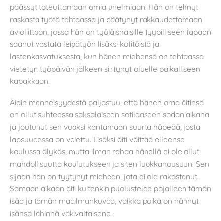
päässyt toteuttamaan omia unelmiaan. Hän on tehnyt
raskasta työtä tehtaassa ja päätynyt rakkaudettomaan
avioliittoon, jossa hän on työläisnaisille tyypilliseen tapaan
saanut vastata leipätyön lisäksi kotitöistä ja
lastenkasvatuksesta, kun hänen miehensä on tehtaassa
vietetyn työpäivän jälkeen siirtynyt oluelle paikalliseen
kapakkaan.
Äidin menneisyydestä paljastuu, että hänen oma äitinsä
on ollut suhteessa saksalaiseen sotilaaseen sodan aikana
ja joutunut sen vuoksi kantamaan suurta häpeää, josta
lapsuudessa on vaiettu. Lisäksi äiti väittää olleensa
koulussa älykäs, mutta ilman rahaa hänellä ei ole ollut
mahdollisuutta koulutukseen ja siten luokkanousuun. Sen
sijaan hän on tyytynyt mieheen, jota ei ole rakastanut.
Samaan aikaan äiti kuitenkin puolustelee pojalleen tämän
isää ja tämän maailmankuvaa, vaikka poika on nähnyt
isänsä lähinnä väkivaltaisena.