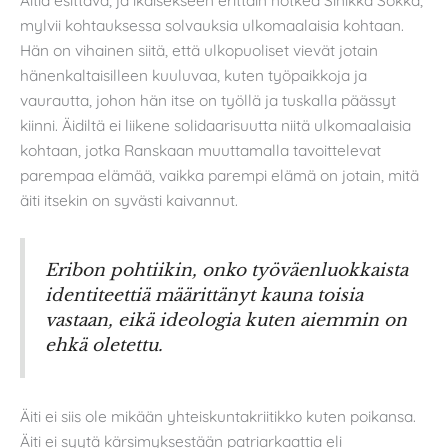
mylvii kohtauksessa solvauksia ulkomaalaisia kohtaan.
Hän on vihainen siitä, että ulkopuoliset vievät jotain
hänenkaltaisilleen kuuluvaa, kuten työpaikkoja ja
vaurautta, johon hän itse on työllä ja tuskalla päässyt
kiinni. Äidiltä ei liikene solidaarisuutta niitä ulkomaalaisia
kohtaan, jotka Ranskaan muuttamalla tavoittelevat
parempaa elämää, vaikka parempi elämä on jotain, mitä
äiti itsekin on syvästi kaivannut.
Eribon pohtiikin, onko työväenluokkaista
identiteettiä määrittänyt kauna
toisia
vastaan, eikä ideologia kuten aiemmin on
ehkä oletettu.
Äiti ei siis ole mikään yhteiskuntakriitikko kuten poikansa.
Äiti ei syytä kärsimyksestään patriarkaattia eli