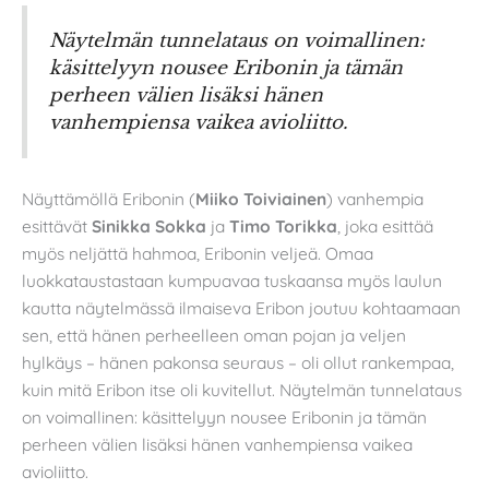
Näytelmän tunnelataus on voimallinen:
käsittelyyn nousee Eribonin ja tämän
perheen välien lisäksi hänen
vanhempiensa vaikea avioliitto.
Näyttämöllä Eribonin (
Miiko Toiviainen
) vanhempia
esittävät
Sinikka Sokka
ja
Timo Torikka
, joka esittää
myös neljättä hahmoa, Eribonin veljeä. Omaa
luokkataustastaan kumpuavaa tuskaansa myös laulun
kautta näytelmässä ilmaiseva Eribon joutuu kohtaamaan
sen, että hänen perheelleen oman pojan ja veljen
hylkäys – hänen pakonsa seuraus – oli ollut rankempaa,
kuin mitä Eribon itse oli kuvitellut. Näytelmän tunnelataus
on voimallinen: käsittelyyn nousee Eribonin ja tämän
perheen välien lisäksi hänen vanhempiensa vaikea
avioliitto.