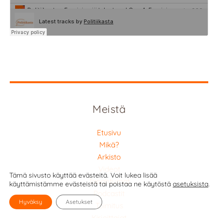
Meistä
Etusivu
Mikä?
Arkisto
Videot
Tämä sivusto käyttää evästeitä. Voit lukea lisää
Tapahtumat
käyttämistämme evästeistä tai poistaa ne käytöstä
asetuksista
.
Podcastit
Hyväksy
Asetukset
Toimitus
Kirjoittajat