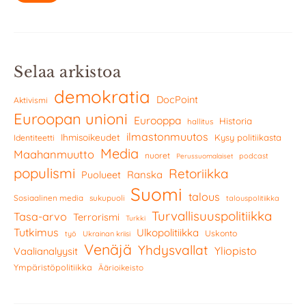
Selaa arkistoa
demokratia
DocPoint
Aktivismi
Euroopan unioni
Eurooppa
Historia
hallitus
ilmastonmuutos
Ihmisoikeudet
Kysy politiikasta
Identiteetti
Media
Maahanmuutto
nuoret
podcast
Perussuomalaiset
populismi
Retoriikka
Ranska
Puolueet
Suomi
talous
Sosiaalinen media
sukupuoli
talouspolitiikka
Turvallisuuspolitiikka
Tasa-arvo
Terrorismi
Turkki
Tutkimus
Ulkopolitiikka
Uskonto
työ
Ukrainan kriisi
Venäjä
Yhdysvallat
Yliopisto
Vaalianalyysit
Ympäristöpolitiikka
Äärioikeisto