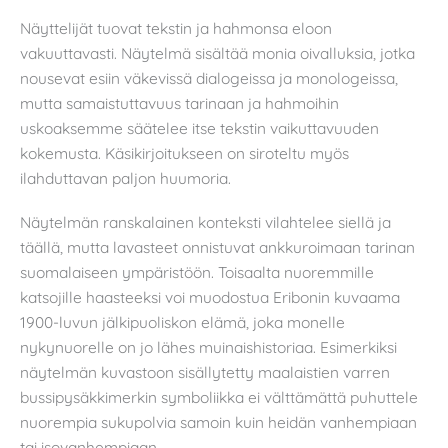
Näyttelijät tuovat tekstin ja hahmonsa eloon
vakuuttavasti. Näytelmä sisältää monia oivalluksia, jotka
nousevat esiin väkevissä dialogeissa ja monologeissa,
mutta samaistuttavuus tarinaan ja hahmoihin
uskoaksemme säätelee itse tekstin vaikuttavuuden
kokemusta. Käsikirjoitukseen on siroteltu myös
ilahduttavan paljon huumoria.
Näytelmän ranskalainen konteksti vilahtelee siellä ja
täällä, mutta lavasteet onnistuvat ankkuroimaan tarinan
suomalaiseen ympäristöön. Toisaalta nuoremmille
katsojille haasteeksi voi muodostua Eribonin kuvaama
1900-luvun jälkipuoliskon elämä, joka monelle
nykynuorelle on jo lähes muinaishistoriaa. Esimerkiksi
näytelmän kuvastoon sisällytetty maalaistien varren
bussipysäkkimerkin symboliikka ei välttämättä puhuttele
nuorempia sukupolvia samoin kuin heidän vanhempiaan
tai isovanhempiaan.