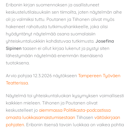
Eribonin kirjan suomennoksen ja osallistuneet
keskustelutilaisuuksiin sen tiimoilta, joten näytelmän aihe
oli jo valmiiksi tuttu. Poutanen ja Tiihonen olivat myös
hakeneet rahoitusta tutkimushankkeelle, joka olisi
hyödyntänyt näytelmää osana suomalaisiin
yhteiskuntaluokkiin kohdistuvaa tutkimusta.
Josefina
Sipinen
taasen ei ollut kirjaa lukenut ja pystyi siten
lähestymään näytelmää enemmän itsenäisenä
tuotoksena.
Arvio pohjaa 12.3.2026 näytökseen
Tampereen Työväen
Teatterissa
.
Näytelmä toi yhteiskuntaluokan kysymyksen voimallisesti
kaikkien mieleen. Tiihonen ja Poutanen olivat
keskustelleet jo
aiemmassa Politiikasta-podcastissa
omasta luokkasamaistumisestaan
Tiihosen
väitöskirjaan
pohjaten
. Eribonin itsensä tavoin luokkaa on vaikea pohtia