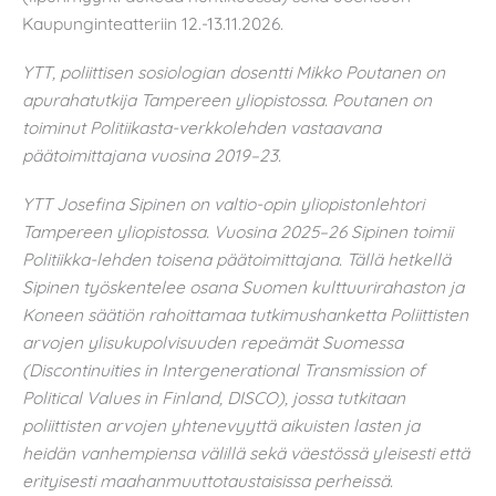
Kaupunginteatteriin 12.-13.11.2026.
YTT, poliittisen sosiologian dosentti Mikko Poutanen on
apurahatutkija Tampereen yliopistossa. Poutanen on
toiminut Politiikasta-verkkolehden vastaavana
päätoimittajana vuosina 2019–23.
YTT Josefina Sipinen on valtio-opin yliopistonlehtori
Tampereen yliopistossa. Vuosina 2025–26 Sipinen toimii
Politiikka-lehden toisena päätoimittajana. Tällä hetkellä
Sipinen työskentelee osana Suomen kulttuurirahaston ja
Koneen säätiön rahoittamaa tutkimushanketta Poliittisten
arvojen ylisukupolvisuuden repeämät Suomessa
(Discontinuities in Intergenerational Transmission of
Political Values in Finland, DISCO), jossa tutkitaan
poliittisten arvojen yhtenevyyttä aikuisten lasten ja
heidän vanhempiensa välillä sekä väestössä yleisesti että
erityisesti maahanmuuttotaustaisissa perheissä.