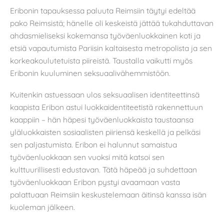
Eribonin tapauksessa paluuta Reimsiin täytyi edeltää
pako Reimsistä; hänelle oli keskeistä jättää tukahduttavan
ahdasmieliseksi kokemansa työväenluokkainen koti ja
etsiä vapautumista Pariisin kaltaisesta metropolista ja sen
korkeakoulutetuista piireistä. Taustalla vaikutti myös
Eribonin kuuluminen seksuaalivähemmistöön.
Kuitenkin astuessaan ulos seksuaalisen identiteettinsä
kaapista Eribon astui luokkaidentiteetistä rakennettuun
kaappiin – hän häpesi työväenluokkaista taustaansa
yläluokkaisten sosiaalisten piiriensä keskellä ja pelkäsi
sen paljastumista. Eribon ei halunnut samaistua
työväenluokkaan sen vuoksi mitä katsoi sen
kulttuurillisesti edustavan. Tätä häpeää ja suhdettaan
työväenluokkaan Eribon pystyi avaamaan vasta
palattuaan Reimsiin keskustelemaan äitinsä kanssa isän
kuoleman jälkeen.