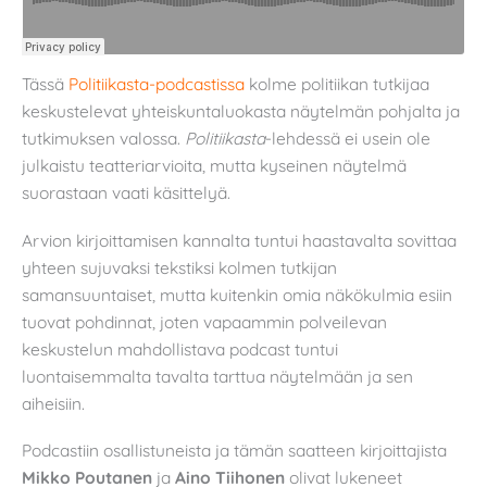
Tässä
Politiikasta-podcastissa
kolme politiikan tutkijaa
keskustelevat yhteiskuntaluokasta näytelmän pohjalta ja
tutkimuksen valossa.
Politiikasta
-lehdessä ei usein ole
julkaistu teatteriarvioita, mutta kyseinen näytelmä
suorastaan vaati käsittelyä.
Arvion kirjoittamisen kannalta tuntui haastavalta sovittaa
yhteen sujuvaksi tekstiksi kolmen tutkijan
samansuuntaiset, mutta kuitenkin omia näkökulmia esiin
tuovat pohdinnat, joten vapaammin polveilevan
keskustelun mahdollistava podcast tuntui
luontaisemmalta tavalta tarttua näytelmään ja sen
aiheisiin.
Podcastiin osallistuneista ja tämän saatteen kirjoittajista
Mikko Poutanen
ja
Aino Tiihonen
olivat lukeneet