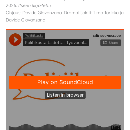
2026.
Itseen kirjoitettu
.
Ohjaus: Davide Giovanzana. Dramatisointi: Timo Torikka ja
Davide Giovanzana