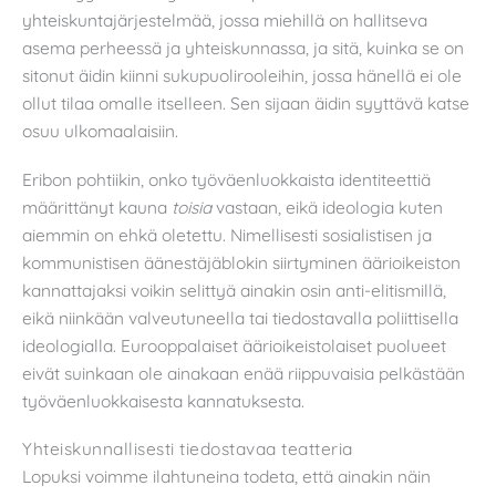
yhteiskuntajärjestelmää, jossa miehillä on hallitseva
asema perheessä ja yhteiskunnassa, ja sitä, kuinka se on
sitonut äidin kiinni sukupuolirooleihin, jossa hänellä ei ole
ollut tilaa omalle itselleen. Sen sijaan äidin syyttävä katse
osuu ulkomaalaisiin.
Eribon pohtiikin, onko työväenluokkaista identiteettiä
määrittänyt kauna
toisia
vastaan, eikä ideologia kuten
aiemmin on ehkä oletettu. Nimellisesti sosialistisen ja
kommunistisen äänestäjäblokin siirtyminen äärioikeiston
kannattajaksi voikin selittyä ainakin osin anti-elitismillä,
eikä niinkään valveutuneella tai tiedostavalla poliittisella
ideologialla. Eurooppalaiset äärioikeistolaiset puolueet
eivät suinkaan ole ainakaan enää riippuvaisia pelkästään
työväenluokkaisesta kannatuksesta.
Yhteiskunnallisesti tiedostavaa teatteria
Lopuksi voimme ilahtuneina todeta, että ainakin näin