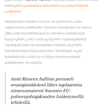
esitetystä
lupauksesta tarkastella avustajamäärää
uudelleen
.
Neljänneksi median murros on asettanut uusia
vaatimuksia poliitikoille. Etenkin ministerien on oltava
jatkuvasti tavoitettavissa ja valmiina vastaamaan
kysymyksiin, jotka ovat syntyneet nopeasyklisistä
mediakohuista tai sosiaalisen median alustoilla
leimahtaneista keskusteluista. Toimittajat myös
kalastelevat uutisia ja vuotoja nimenomaisesti
poliitikkojen avustajilta.
Antti Rinteen hallitus perusteli
avustajamääränsä lähes tuplaamista
nimenomaisesti Suomen EU-
puheenjohtajakauden lisääntyneillä
tehtävillä.