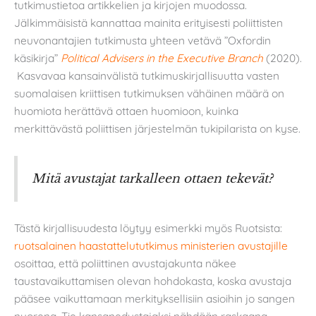
tutkimustietoa artikkelien ja kirjojen muodossa.
Jälkimmäisistä kannattaa mainita erityisesti poliittisten
neuvonantajien tutkimusta yhteen vetävä ”Oxfordin
käsikirja”
Political Advisers in the Executive Branch
(2020).
Kasvavaa kansainvälistä tutkimuskirjallisuutta vasten
suomalaisen kriittisen tutkimuksen vähäinen määrä on
huomiota herättävä ottaen huomioon, kuinka
merkittävästä poliittisen järjestelmän tukipilarista on kyse.
Mitä avustajat tarkalleen ottaen tekevät?
Tästä kirjallisuudesta löytyy esimerkki myös Ruotsista:
ruotsalainen haastattelututkimus ministerien avustajille
osoittaa, että poliittinen avustajakunta näkee
taustavaikuttamisen olevan hohdokasta, koska avustaja
pääsee vaikuttamaan merkityksellisiin asioihin jo sangen