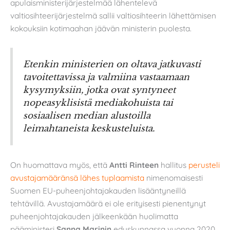
apulaisministerijärjestelmää lähentelevä
valtiosihteerijärjestelmä sallii valtiosihteerin lähettämisen
kokouksiin kotimaahan jäävän ministerin puolesta.
Etenkin ministerien on oltava jatkuvasti
tavoitettavissa ja valmiina vastaamaan
kysymyksiin, jotka ovat syntyneet
nopeasyklisistä mediakohuista tai
sosiaalisen median alustoilla
leimahtaneista keskusteluista.
On huomattava myös, että
Antti Rinteen
hallitus
perusteli
avustajamääränsä lähes tuplaamista
nimenomaisesti
Suomen EU-puheenjohtajakauden lisääntyneillä
tehtävillä. Avustajamäärä ei ole erityisesti pienentynyt
puheenjohtajakauden jälkeenkään huolimatta
pääministeri
Sanna Marinin
eduskunnassa vuonna 2020