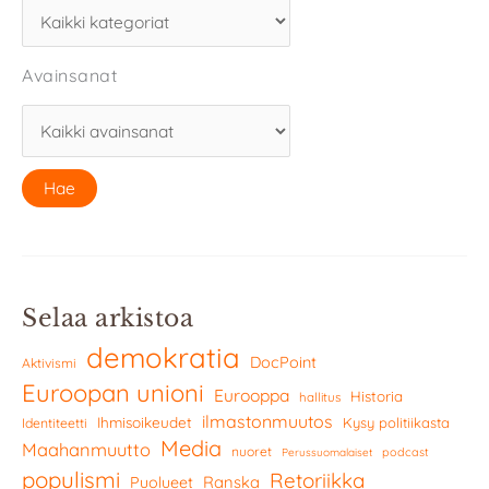
Avainsanat
Selaa arkistoa
demokratia
DocPoint
Aktivismi
Euroopan unioni
Eurooppa
Historia
hallitus
ilmastonmuutos
Ihmisoikeudet
Kysy politiikasta
Identiteetti
Media
Maahanmuutto
nuoret
podcast
Perussuomalaiset
populismi
Retoriikka
Ranska
Puolueet