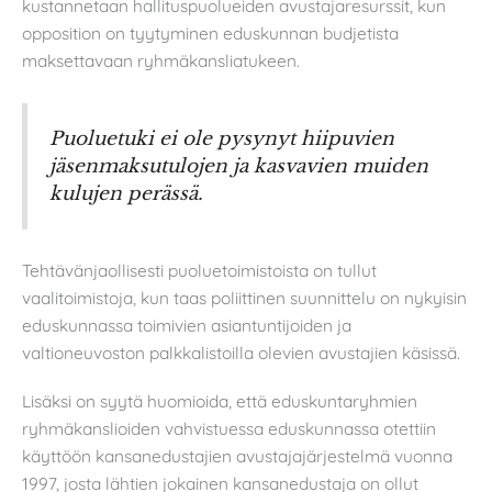
kustannetaan hallituspuolueiden avustajaresurssit, kun
opposition on tyytyminen eduskunnan budjetista
maksettavaan ryhmäkansliatukeen.
Puoluetuki ei ole pysynyt hiipuvien
jäsenmaksutulojen ja kasvavien muiden
kulujen perässä.
Tehtävänjaollisesti puoluetoimistoista on tullut
vaalitoimistoja, kun taas poliittinen suunnittelu on nykyisin
eduskunnassa toimivien asiantuntijoiden ja
valtioneuvoston palkkalistoilla olevien avustajien käsissä.
Lisäksi on syytä huomioida, että eduskuntaryhmien
ryhmäkanslioiden vahvistuessa eduskunnassa otettiin
käyttöön kansanedustajien avustajajärjestelmä vuonna
1997, josta lähtien jokainen kansanedustaja on ollut