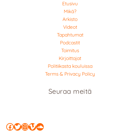
Etusivu
Mikä?
Arkisto
Videot
Tapahtumat
Podcastit
Toimitus
Kirjoittajat
Politiikasta kouluissa
Terms & Privacy Policy
Seuraa meitä
Facebook
Twitter
Instagram
Vimeo
SoundCloud