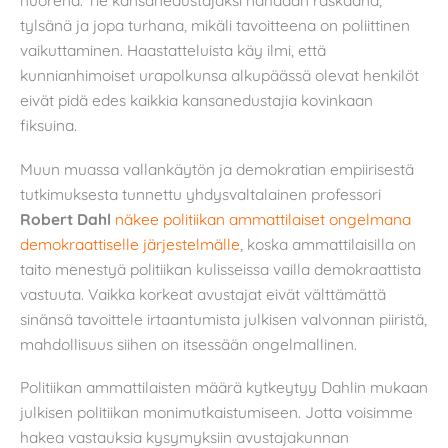
nuorena. Tie kansanedustajaksi nähdään raskaana,
tylsänä ja jopa turhana, mikäli tavoitteena on poliittinen
vaikuttaminen. Haastatteluista käy ilmi, että
kunnianhimoiset urapolkunsa alkupäässä olevat henkilöt
eivät pidä edes kaikkia kansanedustajia kovinkaan
fiksuina.
Muun muassa vallankäytön ja demokratian empiirisestä
tutkimuksesta tunnettu yhdysvaltalainen professori
Robert Dahl
näkee politiikan ammattilaiset ongelmana
demokraattiselle järjestelmälle
, koska ammattilaisilla on
taito menestyä politiikan kulisseissa vailla demokraattista
vastuuta. Vaikka korkeat avustajat eivät välttämättä
sinänsä tavoittele irtaantumista julkisen valvonnan piiristä,
mahdollisuus siihen on itsessään ongelmallinen.
Politiikan ammattilaisten määrä kytkeytyy Dahlin mukaan
julkisen politiikan monimutkaistumiseen. Jotta voisimme
hakea vastauksia kysymyksiin avustajakunnan