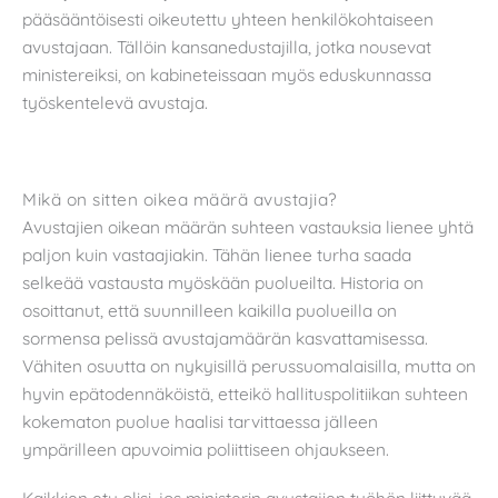
pääsääntöisesti oikeutettu yhteen henkilökohtaiseen
avustajaan. Tällöin kansanedustajilla, jotka nousevat
ministereiksi, on kabineteissaan myös eduskunnassa
työskentelevä avustaja.
Mikä on sitten oikea määrä avustajia?
Avustajien oikean määrän suhteen vastauksia lienee yhtä
paljon kuin vastaajiakin. Tähän lienee turha saada
selkeää vastausta myöskään puolueilta. Historia on
osoittanut, että suunnilleen kaikilla puolueilla on
sormensa pelissä avustajamäärän kasvattamisessa.
Vähiten osuutta on nykyisillä perussuomalaisilla, mutta on
hyvin epätodennäköistä, etteikö hallituspolitiikan suhteen
kokematon puolue haalisi tarvittaessa jälleen
ympärilleen apuvoimia poliittiseen ohjaukseen.
Kaikkien etu olisi, jos ministerin avustajien työhön liittyvää