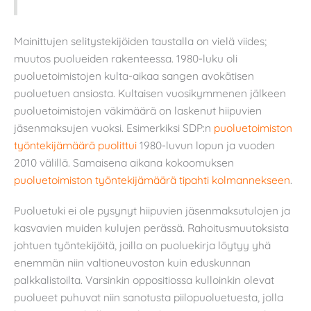
Mainittujen selitystekijöiden taustalla on vielä viides;
muutos puolueiden rakenteessa. 1980-luku oli
puoluetoimistojen kulta-aikaa sangen avokätisen
puoluetuen ansiosta. Kultaisen vuosikymmenen jälkeen
puoluetoimistojen väkimäärä on laskenut hiipuvien
jäsenmaksujen vuoksi. Esimerkiksi SDP:n
puoluetoimiston
työntekijämäärä puolittui
1980-luvun lopun ja vuoden
2010 välillä. Samaisena aikana kokoomuksen
puoluetoimiston työntekijämäärä tipahti kolmannekseen
.
Puoluetuki ei ole pysynyt hiipuvien jäsenmaksutulojen ja
kasvavien muiden kulujen perässä. Rahoitusmuutoksista
johtuen työntekijöitä, joilla on puoluekirja löytyy yhä
enemmän niin valtioneuvoston kuin eduskunnan
palkkalistoilta. Varsinkin oppositiossa kulloinkin olevat
puolueet puhuvat niin sanotusta piilopuoluetuesta, jolla