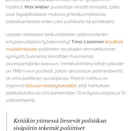
haalinut.
Max Weber
puolestaan kirjoitti ihmisistä, jotka
ovat täysipäiväisesti mukana yhteiskunnallisessa
päätöksenteosta eläen joko politiikalle tai politiikasta.
Useaan otteeseen keskustalaisten pääministerien
erityisavustajana työskennellyt
Timo Laaninen
kirjoittaa
muistelmissaan
poliittisten avustajien ammattikunnan
synnystä Suomessa kiinnittäen huomionsa
avustajamäärän kasvuun. Vertailukohtana tähän päivään
on 1960-luvun puoliväli, jolloin ainoastaan pääministerillä
oli oma poliittinen avustajansa. Marinin hallitus on
linjannut
talousarvioesityksessään
, että hallituksen
palkkalistoilla voi olla korkeintaan 70 erityisavustajaa ja 15
valtiosihteeriä.
Kritiikin ytimessä lienevät politiikan
sisäpiirin tekemät poliittiset