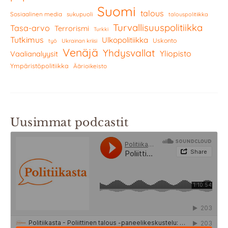
Suomi
talous
Sosiaalinen media
sukupuoli
talouspolitiikka
Turvallisuuspolitiikka
Tasa-arvo
Terrorismi
Turkki
Tutkimus
Ulkopolitiikka
Uskonto
työ
Ukrainan kriisi
Venäjä
Yhdysvallat
Yliopisto
Vaalianalyysit
Ympäristöpolitiikka
Äärioikeisto
Uusimmat podcastit