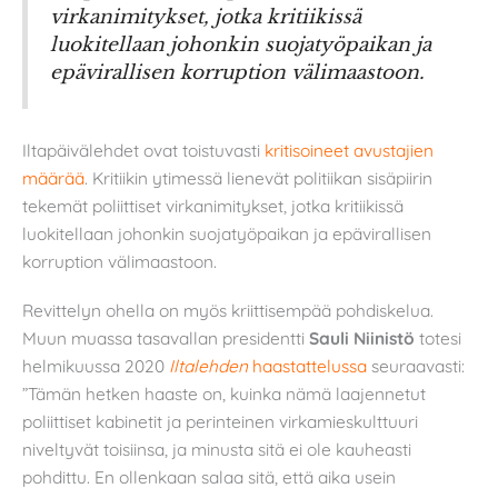
virkanimitykset, jotka kritiikissä
luokitellaan johonkin suojatyöpaikan ja
epävirallisen korruption välimaastoon.
Iltapäivälehdet ovat toistuvasti
kritisoineet avustajien
määrää
. Kritiikin ytimessä lienevät politiikan sisäpiirin
tekemät poliittiset virkanimitykset, jotka kritiikissä
luokitellaan johonkin suojatyöpaikan ja epävirallisen
korruption välimaastoon.
Revittelyn ohella on myös kriittisempää pohdiskelua.
Muun muassa tasavallan presidentti
Sauli Niinistö
totesi
helmikuussa 2020
Iltalehden
haastattelussa
seuraavasti:
”Tämän hetken haaste on, kuinka nämä laajennetut
poliittiset kabinetit ja perinteinen virkamieskulttuuri
niveltyvät toisiinsa, ja minusta sitä ei ole kauheasti
pohdittu. En ollenkaan salaa sitä, että aika usein