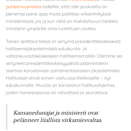
puheenvuoroissa
todettiin, että näin puolueilla on
pienempi paine ajaa muita poliittisia virkanimityksiä
ministeriöissä, jos ja kun niillä on mahdollisuus hankkia
ministerin ympärille oma luotettujen joukko.
Toinen selittävä tekijä on siirtymä presidenttikeskeisestä
hallitsemisjärjestelmästä eduskunta- ja
valtioneuvostokeskeiseen hallitsemismalliin. Olemme siis
siirtyneet presidenttikeskeisyydestä pääministerin
asemaa korostavaan parlamentaariseen järjestelmään.
Hallitukset olivat ennen vastuussa Kekkoselle – nyt
eduskunnalle. Muutos on korostanut hallitusohjelmia,
joiden toimeenpanoa on valvottava ja seurattava.
Kansanedustajat ja ministerit ovat
pelänneet liiallista virkamiesvaltaa.