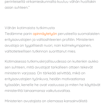
perinteiseltä virkamieskunnalta kuuluu vähän huoltakin
asian suhteen.”
Vähän kotimaista tutkimusta
Tiedämme parin
opinnäytetyön
perusteella suomalaisten
erityisavustajien ja valtiosihteerien profiilin. Ministerien
avustaja on tyypillisesti nuori, noin kolmekymppinen,
valtiotieteellisen tutkinnon suorittanut mies.
Kotimaisessa tutkimuskirjallisuudessa on kuitenkin aukko
sen suhteen, mitä avustajat tarkalleen ottaen tekevät
ministerin varjossa. On tärkeää selvittää, mikä on
erityisavustajien työnkuva, heidän motivaationsa
työssään, kenelle he ovat vastuussa ja miten he käyttävät
ministeriltä lainaamansa vaikutusvaltaa.
Ministerien avustajista on olemassa kansainvälistä