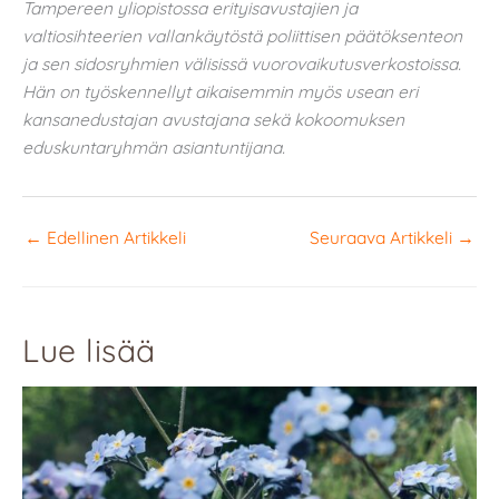
Tampereen yliopistossa erityisavustajien ja
valtiosihteerien vallankäytöstä poliittisen päätöksenteon
ja sen sidosryhmien välisissä vuorovaikutusverkostoissa.
Hän on työskennellyt aikaisemmin myös usean eri
kansanedustajan avustajana sekä kokoomuksen
eduskuntaryhmän asiantuntijana.
←
Edellinen Artikkeli
Seuraava Artikkeli
→
Lue lisää