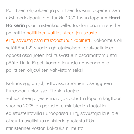
Poliittisen ohjauksen ja poliittisen luokan laajenemisen
yksi merkkipaalu ajoittuukin 1980-luvun loppuun
Harri
Holkerin
pääministerikaudelle. Tuolloin pääministerille
palkattiin
poliittinen valtiosihteeri ja useasta
erityisavustajasta muodostunut kabinetti
. Kokoomus oli
selättänyt 21 vuoden yhtäjaksoisen korpivaelluksen
oppositiossa, joten hallitusvastuun osaamattomuutta
päätettiin kiriä palkkaamalla uusia neuvonantajia
poliittisen ohjauksen vahvistamiseksi.
Kolmas syy on jäljitettävissä Suomen jäsenyyteen
Euroopan unionissa. Etenkin laajaa
valtiosihteerijärjestelmää, joka otettiin lopulta käyttöön
vuonna 2005, on perusteltu ministerien laajoilla
edustustehtävillä Euroopassa. Erityisavustajalla ei ole
oikeutta osallistua ministerin puolesta EU:n
ministerineuvoston kokouksiin, mutta