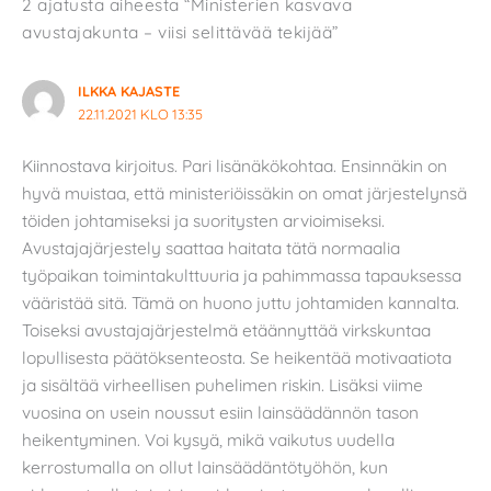
2 ajatusta aiheesta “Ministerien kasvava
avustajakunta – viisi selittävää tekijää”
ILKKA KAJASTE
22.11.2021 KLO 13:35
Kiinnostava kirjoitus. Pari lisänäkökohtaa. Ensinnäkin on
hyvä muistaa, että ministeriöissäkin on omat järjestelynsä
töiden johtamiseksi ja suoritysten arvioimiseksi.
Avustajajärjestely saattaa haitata tätä normaalia
työpaikan toimintakulttuuria ja pahimmassa tapauksessa
vääristää sitä. Tämä on huono juttu johtamiden kannalta.
Toiseksi avustajajärjestelmä etäännyttää virkskuntaa
lopullisesta päätöksenteosta. Se heikentää motivaatiota
ja sisältää virheellisen puhelimen riskin. Lisäksi viime
vuosina on usein noussut esiin lainsäädännön tason
heikentyminen. Voi kysyä, mikä vaikutus uudella
kerrostumalla on ollut lainsäädäntötyöhön, kun