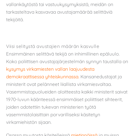
vallankäytöstä tai vastuukysymyksistä, meidän on
tarkasteltava kasvavaa avustajamäärää selittäviä
tekijöitä.
Viisi selitystä avustajien määrän kasvulle
Ensimmäinen selittävä tekijä on inhimillinen epäluulo.
Koko poliittisen avustajajärjestelmän synnyn taustalla on
kysymys virkamiesten vallan laajuudesta
demokraattisessa yhteiskunnassa.
Kansanedustajat ja
ministerit ovat pelänneet liiallista virkamiesvaltaa.
Vasemmistopuolueiden aloitteesta kaikki ministerit saivat
1970-luvun käänteessä ensimmäiset poliittiset sihteerit,
joiden odotettiin tukevan ministerien työtä
vasemmistolaisittain porvarilliseksi käsitetyn
virkamiehistön sijaan.
Osassa muutosta käsitelleissä
mietinnöissä
ja muissa