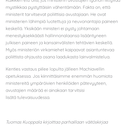
mystiikkaa pystyttäisiin vähentämään. Fakta on, että
ministerit tarvitsevat poliittisia avustajiaan. He ovat
ministerien lähimpiä luotettuja ja neuvonantajia paineen
keskellä. Yksikään ministeri ei pysty johtamaan
menestyksekkäästi hallinnonalaansa lisääntyneen
julkisen paineen ja kansainvälisten tehtävien keskellä.
Myös ministeriön virkamiehet kaipaavat asiantuntevaa
poliittista ohjausta osana laadukasta lainvalmistelua.
Kenties vastaus piilee lopulta jälleen Machiavellin
opetuksessa. Jos kiinnittäisimme enemmän huomiota
ministereitä ympäröivien henkilöiden pätevyyteen,
avustajien määrää ei ainakaan tarvitsisi
lisätä tulevaisuudessa.
Tuomas Kuoppala kirjoittaa parhaillaan väitöskirjaa