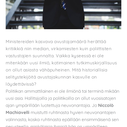
Ministereiden kasvava avustajamäärä herättää
kritiikkiä niin median, virkamiesten kuin poliittisten
vastustajien suunnalta. Vaikka kyseessä ei ole
mitenkään uusi ilmiö, kotimainen tutkimuskirjallisuus
on ollut asiasta vähäpuheinen. Mitä historiallisia
selitystekijöitä avustajakunnan kasvulle on
löydettävissä?
Politiikan ammattilainen ei ole ilmiönä tai terminä mikään
uusi asia. Hallitsijoilla ja poliitikoilla on ollut vuosisatojen
ajan ympärillään luotettuja neuvonantajia. Jo
Niccolò
Machiavelli
muistutti ruhtinasta hyvien neuvonantajien
valinnasta, koska ruhtinasta epäillään ensimmäisenä sen
perusteella, minkälaisia ihmisiä hän on ympärilleen