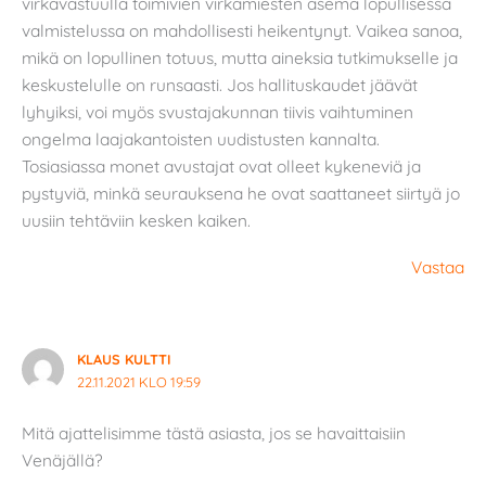
virkavastuulla toimivien virkamiesten asema lopullisessa
valmistelussa on mahdollisesti heikentynyt. Vaikea sanoa,
mikä on lopullinen totuus, mutta aineksia tutkimukselle ja
keskustelulle on runsaasti. Jos hallituskaudet jäävät
lyhyiksi, voi myös svustajakunnan tiivis vaihtuminen
ongelma laajakantoisten uudistusten kannalta.
Tosiasiassa monet avustajat ovat olleet kykeneviä ja
pystyviä, minkä seurauksena he ovat saattaneet siirtyä jo
uusiin tehtäviin kesken kaiken.
Vastaa
KLAUS KULTTI
22.11.2021 KLO 19:59
Mitä ajattelisimme tästä asiasta, jos se havaittaisiin
Venäjällä?