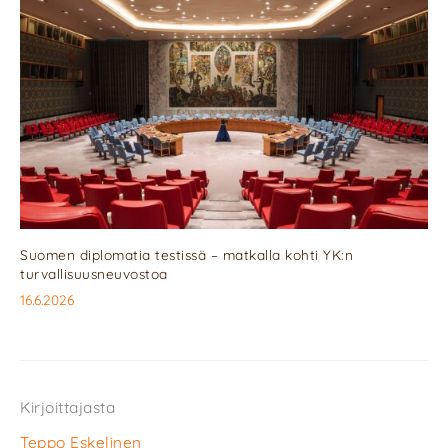
Suomen diplomatia testissä – matkalla kohti YK:n
turvallisuusneuvostoa
16.6.2026
Kirjoittajasta
Teppo Eskelinen