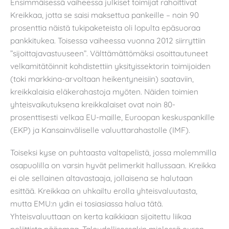
Ensimmäisessä vaiheessa julkiset toimijat rahoittivat
Kreikkaa, jotta se saisi maksettua pankeille – noin 90
prosenttia näistä tukipaketeista oli lopulta epäsuoraa
pankkitukea. Toisessa vaiheessa vuonna 2012 siirryttiin
”sijoittajavastuuseen”. Välttämättömäksi osoittautuneet
velkamitätöinnit kohdistettiin yksityissektorin toimijoiden
(toki markkina-arvoltaan heikentyneisiin) saataviin,
kreikkalaisia eläkerahastoja myöten. Näiden toimien
yhteisvaikutuksena kreikkalaiset ovat noin 80-
prosenttisesti velkaa EU-maille, Euroopan keskuspankille
(EKP) ja Kansainväliselle valuuttarahastolle (IMF).
Toiseksi kyse on puhtaasta valtapelistä, jossa molemmilla
osapuolilla on varsin hyvät pelimerkit hallussaan. Kreikka
ei ole sellainen altavastaaja, jollaisena se halutaan
esittää. Kreikkaa on uhkailtu erolla yhteisvaluutasta,
mutta EMU:n ydin ei tosiasiassa halua tätä.
Yhteisvaluuttaan on kerta kaikkiaan sijoitettu liikaa
poliittista pääomaa. Taloudellisessakin mielessä euron