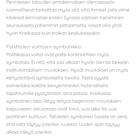
Perinteisen talouden pintakerroksen olemassaolo
luonnollisesti tarkoittaa myös sitä, että ihmiset joita viime
kädessä kiinnostaa eniten Syrizaa vastaan toimiminen
seurauksista pahemmin piittaamatta, voivat olla yhtä
hyvin Kreikassa kuin troikan keskuksissakin.
Poliittisten voittojen symboliikka
Politiikassa voitot ovat paitsi konkreettisia myös
symbolisia. Ei riitä, että saa aikaan hyvän lain tai tärkeän
institutionaalisen muutoksen. Hyvät muutokset on myös
kehystettävä symbolisella tasolla. Tästä syystä
esimerkiksi kaikille kevyemminkin historiallisille
tapahtumille pystytetään aina patsas. Kreikassa
symbolinen taso liittyy tietysti laajemmin muutoksen
kaipuuseen: iskusanoja ovat toivo, uusi aika tai uusi
poliittinen kulttuuri. Tällaisten symbolien haaste on siinä,
että niitä täytyy jotenkin ruokkia. Uuden ajan täytyy
alkaa näkyä jotenkin.