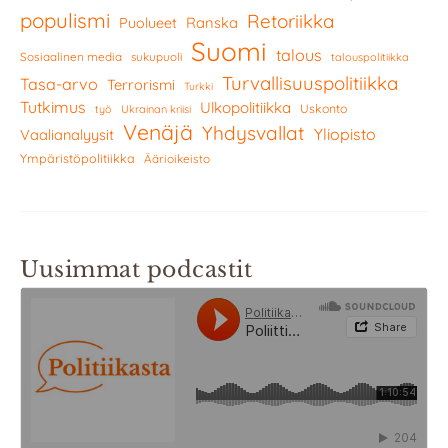
populismi
Retoriikka
Ranska
Puolueet
Suomi
talous
Sosiaalinen media
sukupuoli
talouspolitiikka
Turvallisuuspolitiikka
Tasa-arvo
Terrorismi
Turkki
Tutkimus
Ulkopolitiikka
Uskonto
työ
Ukrainan kriisi
Venäjä
Yhdysvallat
Yliopisto
Vaalianalyysit
Ympäristöpolitiikka
Äärioikeisto
Uusimmat podcastit