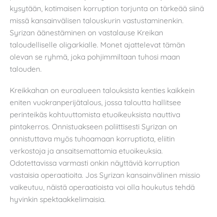
kysytään, kotimaisen korruption torjunta on tärkeää siinä
missä kansainvälisen talouskurin vastustaminenkin.
Syrizan äänestäminen on vastalause Kreikan
taloudelliselle oligarkialle. Monet ajattelevat tämän
olevan se ryhmä, joka pohjimmiltaan tuhosi maan
talouden.
Kreikkahan on euroalueen talouksista kenties kaikkein
eniten vuokranperijätalous, jossa taloutta hallitsee
perinteikäs kohtuuttomista etuoikeuksista nauttiva
pintakerros. Onnistuakseen poliittisesti Syrizan on
onnistuttava myös tuhoamaan korruptiota, eliitin
verkostoja ja ansaitsemattomia etuoikeuksia.
Odotettavissa varmasti onkin näyttäviä korruption
vastaisia operaatioita. Jos Syrizan kansainvälinen missio
vaikeutuu, näistä operaatioista voi olla houkutus tehdä
hyvinkin spektaakkelimaisia.