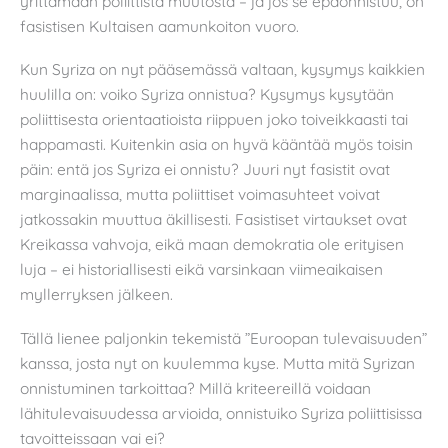
yrittämään poliittista muutosta – ja jos se epäonnistuu, on
fasistisen Kultaisen aamunkoiton vuoro.
Kun Syriza on nyt pääsemässä valtaan, kysymys kaikkien
huulilla on: voiko Syriza onnistua? Kysymys kysytään
poliittisesta orientaatioista riippuen joko toiveikkaasti tai
happamasti. Kuitenkin asia on hyvä kääntää myös toisin
päin: entä jos Syriza ei onnistu? Juuri nyt fasistit ovat
marginaalissa, mutta poliittiset voimasuhteet voivat
jatkossakin muuttua äkillisesti. Fasistiset virtaukset ovat
Kreikassa vahvoja, eikä maan demokratia ole erityisen
luja – ei historiallisesti eikä varsinkaan viimeaikaisen
myllerryksen jälkeen.
Tällä lienee paljonkin tekemistä ”Euroopan tulevaisuuden”
kanssa, josta nyt on kuulemma kyse. Mutta mitä Syrizan
onnistuminen tarkoittaa? Millä kriteereillä voidaan
lähitulevaisuudessa arvioida, onnistuiko Syriza poliittisissa
tavoitteissaan vai ei?