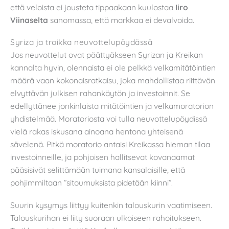
että veloista ei jousteta tippaakaan kuulostaa
Iiro
Viinaselta
sanomassa, että markkaa ei devalvoida.
Syriza ja troikka neuvottelupöydässä
Jos neuvottelut ovat päättyäkseen Syrizan ja Kreikan
kannalta hyvin, olennaista ei ole pelkkä velkamitätöintien
määrä vaan kokonaisratkaisu, joka mahdollistaa riittävän
elvyttävän julkisen rahankäytön ja investoinnit. Se
edellyttänee jonkinlaista mitätöintien ja velkamoratorion
yhdistelmää. Moratoriosta voi tulla neuvottelupöydissä
vielä rakas iskusana ainoana hentona yhteisenä
sävelenä. Pitkä moratorio antaisi Kreikassa hieman tilaa
investoinneille, ja pohjoisen hallitsevat kovanaamat
pääsisivät selittämään tuimana kansalaisille, että
pohjimmiltaan ”sitoumuksista pidetään kiinni”.
Suurin kysymys liittyy kuitenkin talouskurin vaatimiseen.
Talouskurihan ei liity suoraan ulkoiseen rahoitukseen.