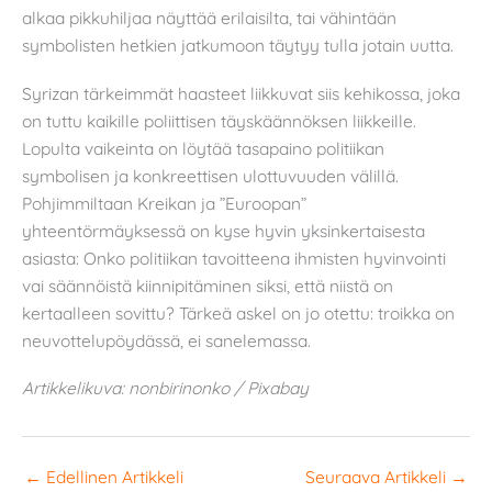
alkaa pikkuhiljaa näyttää erilaisilta, tai vähintään
symbolisten hetkien jatkumoon täytyy tulla jotain uutta.
Syrizan tärkeimmät haasteet liikkuvat siis kehikossa, joka
on tuttu kaikille poliittisen täyskäännöksen liikkeille.
Lopulta vaikeinta on löytää tasapaino politiikan
symbolisen ja konkreettisen ulottuvuuden välillä.
Pohjimmiltaan Kreikan ja ”Euroopan”
yhteentörmäyksessä on kyse hyvin yksinkertaisesta
asiasta: Onko politiikan tavoitteena ihmisten hyvinvointi
vai säännöistä kiinnipitäminen siksi, että niistä on
kertaalleen sovittu? Tärkeä askel on jo otettu: troikka on
neuvottelupöydässä, ei sanelemassa.
Artikkelikuva: nonbirinonko / Pixabay
←
Edellinen Artikkeli
Seuraava Artikkeli
→