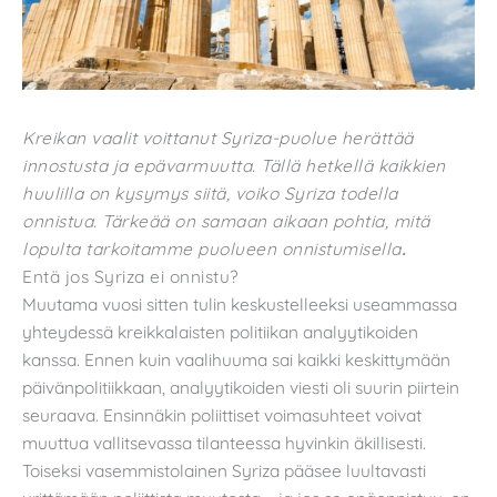
Kreikan vaalit voittanut Syriza-puolue herättää
innostusta ja epävarmuutta. Tällä hetkellä kaikkien
huulilla on kysymys siitä, voiko Syriza todella
onnistua. Tärkeää on samaan aikaan pohtia, mitä
lopulta tarkoitamme puolueen onnistumisella
.
Entä jos Syriza ei onnistu?
Muutama vuosi sitten tulin keskustelleeksi useammassa
yhteydessä kreikkalaisten politiikan analyytikoiden
kanssa. Ennen kuin vaalihuuma sai kaikki keskittymään
päivänpolitiikkaan, analyytikoiden viesti oli suurin piirtein
seuraava. Ensinnäkin poliittiset voimasuhteet voivat
muuttua vallitsevassa tilanteessa hyvinkin äkillisesti.
Toiseksi vasemmistolainen Syriza pääsee luultavasti