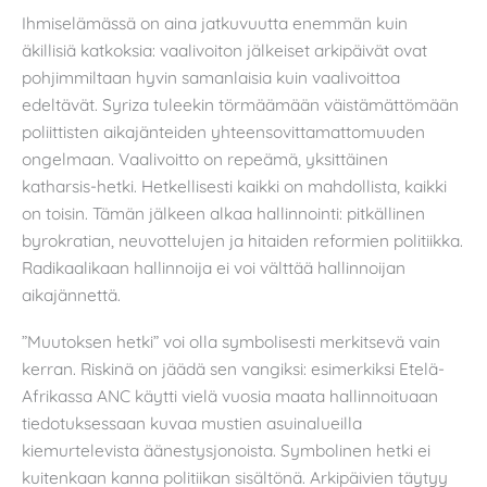
Ihmiselämässä on aina jatkuvuutta enemmän kuin
äkillisiä katkoksia: vaalivoiton jälkeiset arkipäivät ovat
pohjimmiltaan hyvin samanlaisia kuin vaalivoittoa
edeltävät. Syriza tuleekin törmäämään väistämättömään
poliittisten aikajänteiden yhteensovittamattomuuden
ongelmaan. Vaalivoitto on repeämä, yksittäinen
katharsis-hetki. Hetkellisesti kaikki on mahdollista, kaikki
on toisin. Tämän jälkeen alkaa hallinnointi: pitkällinen
byrokratian, neuvottelujen ja hitaiden reformien politiikka.
Radikaalikaan hallinnoija ei voi välttää hallinnoijan
aikajännettä.
”Muutoksen hetki” voi olla symbolisesti merkitsevä vain
kerran. Riskinä on jäädä sen vangiksi: esimerkiksi Etelä-
Afrikassa ANC käytti vielä vuosia maata hallinnoituaan
tiedotuksessaan kuvaa mustien asuinalueilla
kiemurtelevista äänestysjonoista. Symbolinen hetki ei
kuitenkaan kanna politiikan sisältönä. Arkipäivien täytyy