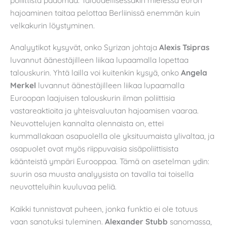
hajoaminen taitaa pelottaa Berliinissä enemmän kuin
velkakurin löystyminen.
Analyytikot kysyvät, onko Syrizan johtaja
Alexis Tsipras
luvannut äänestäjilleen liikaa lupaamalla lopettaa
talouskurin. Yhtä lailla voi kuitenkin kysyä, onko
Angela
Merkel
luvannut äänestäjilleen liikaa lupaamalla
Euroopan laajuisen talouskurin ilman poliittisia
vastareaktioita ja yhteisvaluutan hajoamisen vaaraa.
Neuvottelujen kannalta olennaista on, ettei
kummallakaan osapuolella ole yksituumaista ylivaltaa, ja
osapuolet ovat myös riippuvaisia sisäpoliittisista
käänteistä ympäri Eurooppaa. Tämä on asetelman ydin:
suurin osa muusta analyysista on tavalla tai toisella
neuvotteluihin kuuluvaa peliä.
Kaikki tunnistavat puheen, jonka funktio ei ole totuus
vaan sanotuksi tuleminen.
Alexander Stubb
sanomassa,