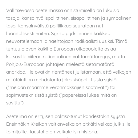
Vallitsevassa asetelmassa onnistumisella on lukuisia
tasoja: kansainvälispoliittinen, sisäpoliittinen ja symbolinen
taso. Kansainvälistä politiikkaa seurataan nyt
luonnollisesti eniten. Syriza pyrkii ennen kaikkea
neuvottelemaan lainaehtojaan radikaalisti uusiksi. Tämä
tuntuu olevan kaikille Euroopan ulkopuolelta asiaa
katsoville viileän rationaalinen välttämättömyys, mutta
Pohjois-Euroopan johtajien mielestä sietämätöntä
anarkiaa. He ovatkin rientäneet julistamaan, että velkojen
mitätöinti on mahdotonta joko sisäpoliittisista syistä
(”meidän maamme veronmaksajien saatavat!”) tai
sopimusteknisistä syistä (”papereissa lukee mitä on
sovittu”).
Asetelma on erityisen politisoitunut kahdestakin syystä.
Ensinnäkin Kreikan valtionvelka on pitkälti velkaa julkisille
toimijoille. Taustalla on velkakriisin historia.