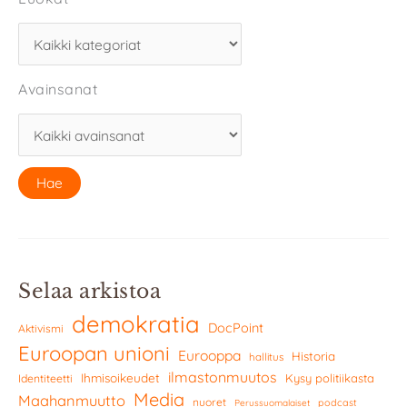
Avainsanat
Selaa arkistoa
demokratia
DocPoint
Aktivismi
Euroopan unioni
Eurooppa
Historia
hallitus
ilmastonmuutos
Ihmisoikeudet
Kysy politiikasta
Identiteetti
Media
Maahanmuutto
nuoret
podcast
Perussuomalaiset