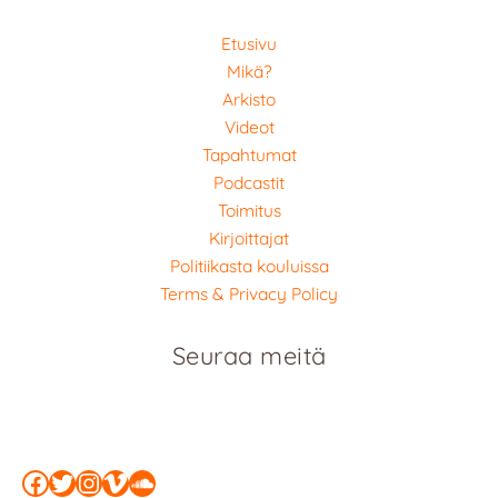
Etusivu
Mikä?
Arkisto
Videot
Tapahtumat
Podcastit
Toimitus
Kirjoittajat
Politiikasta kouluissa
Terms & Privacy Policy
Seuraa meitä
Facebook
Twitter
Instagram
Vimeo
SoundCloud