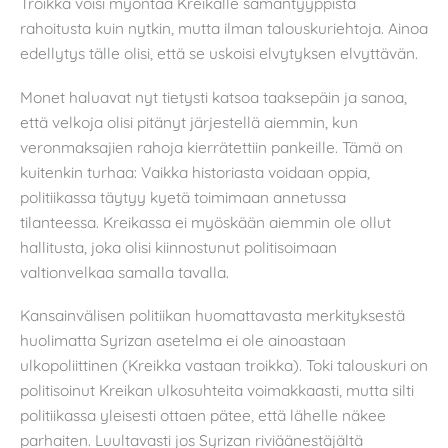
Troikka voisi myöntää Kreikalle samantyyppistä
rahoitusta kuin nytkin, mutta ilman talouskuriehtoja. Ainoa
edellytys tälle olisi, että se uskoisi elvytyksen elvyttävän.
Monet haluavat nyt tietysti katsoa taaksepäin ja sanoa,
että velkoja olisi pitänyt järjestellä aiemmin, kun
veronmaksajien rahoja kierrätettiin pankeille. Tämä on
kuitenkin turhaa: Vaikka historiasta voidaan oppia,
politiikassa täytyy kyetä toimimaan annetussa
tilanteessa. Kreikassa ei myöskään aiemmin ole ollut
hallitusta, joka olisi kiinnostunut politisoimaan
valtionvelkaa samalla tavalla.
Kansainvälisen politiikan huomattavasta merkityksestä
huolimatta Syrizan asetelma ei ole ainoastaan
ulkopoliittinen (Kreikka vastaan troikka). Toki talouskuri on
politisoinut Kreikan ulkosuhteita voimakkaasti, mutta silti
politiikassa yleisesti ottaen pätee, että lähelle näkee
parhaiten. Luultavasti jos Syrizan riviäänestäjältä