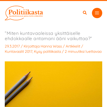
Siirry
sisältöön
”Miten kuntavaaleissa yksittäiselle
ehdokkaalle antamani ääni vaikuttaa?”
29.3.2017
/ Kirjoittaja
Hanna Wass
/
Artikkelit
/
Kuntavaalit 2017
,
Kysy politiikasta
/
2 minuutiksi luettavaa