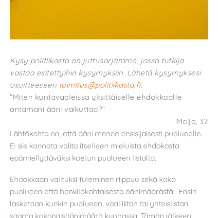
Kysy politiikasta on juttusarjamme, jossa tutkija
vastaa esitettyihin kysymyksiin. Lähetä kysymyksesi
osoitteeseen
toimitus@politiikasta.fi
.
”Miten kuntavaaleissa yksittäiselle ehdokkaalle
antamani ääni vaikuttaa?”
Maija, 32
Lähtökohta on, että ääni menee ensisijaisesti puolueelle.
Ei siis kannata valita itselleen mieluista ehdokasta
epämiellyttäväksi koetun puolueen listalta.
Ehdokkaan valituksi tuleminen riippuu sekä koko
puolueen että henkilökohtaisesta äänimäärästä. Ensin
lasketaan kunkin puolueen, vaaliliiton tai yhteislistan
saama kokonaisäänimäärä kunnassa. Tämän jälkeen