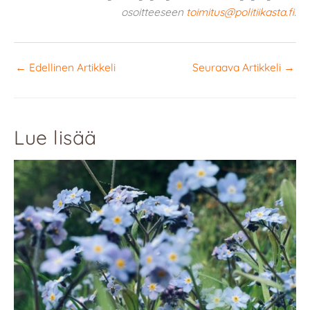
osoitteeseen
toimitus@politiikasta.fi
.
←
Edellinen Artikkeli
Seuraava Artikkeli
→
Lue lisää