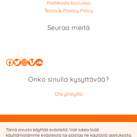
Politiikasta kouluissa
Terms & Privacy Policy
Seuraa meitä
Facebook
Twitter
Instagram
Vimeo
SoundCloud
Onko sinulla kysyttävää?
Ota yhteyttä
Copyright © 2026 Politiikasta
ISSN 2323-7090
:
Terms &
Tämä sivusto käyttää evästeitä. Voit lukea lisää
Privacy Policy
käyttämistämme evästeistä tai poistaa ne käytöstä
asetuksista
.