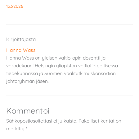
15.6.2026
Kirjoittajasta
Hanna Wass
Hanna Wass on yleisen valtio-opin dosentti ja
varadekaani Helsingin yliopiston valtiotieteellisessä
tiedekunnassa ja Suomen vaalitutkimuskonsortion
johtoryhmän jäsen.
Kommentoi
Sähköpostiosoitettasi ei julkaista.
Pakolliset kentät on
merkitty
*