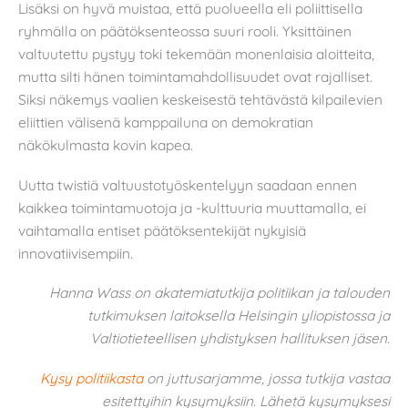
Lisäksi on hyvä muistaa, että puolueella eli poliittisella
ryhmälla on päätöksenteossa suuri rooli. Yksittäinen
valtuutettu pystyy toki tekemään monenlaisia aloitteita,
mutta silti hänen toimintamahdollisuudet ovat rajalliset.
Siksi näkemys vaalien keskeisestä tehtävästä kilpailevien
eliittien välisenä kamppailuna on demokratian
näkökulmasta kovin kapea.
Uutta twistiä valtuustotyöskentelyyn saadaan ennen
kaikkea toimintamuotoja ja -kulttuuria muuttamalla, ei
vaihtamalla entiset päätöksentekijät nykyisiä
innovatiivisempiin.
Hanna Wass on akatemiatutkija politiikan ja talouden
tutkimuksen laitoksella Helsingin yliopistossa ja
Valtiotieteellisen yhdistyksen hallituksen jäsen.
Kysy politiikasta
on juttusarjamme, jossa tutkija vastaa
esitettyihin kysymyksiin. Lähetä kysymyksesi