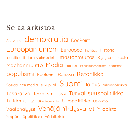
Selaa arkistoa
demokratia
DocPoint
Aktivismi
Euroopan unioni
Eurooppa
Historia
hallitus
ilmastonmuutos
Ihmisoikeudet
Kysy politiikasta
Identiteetti
Media
Maahanmuutto
nuoret
podcast
Perussuomalaiset
populismi
Retoriikka
Ranska
Puolueet
Suomi
talous
Sosiaalinen media
sukupuoli
talouspolitiikka
Turvallisuuspolitiikka
Tasa-arvo
Terrorismi
Turkki
Tutkimus
Ulkopolitiikka
Uskonto
työ
Ukrainan kriisi
Venäjä
Yhdysvallat
Yliopisto
Vaalianalyysit
Ympäristöpolitiikka
Äärioikeisto