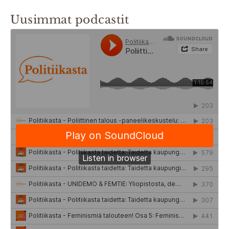
Uusimmat podcastit