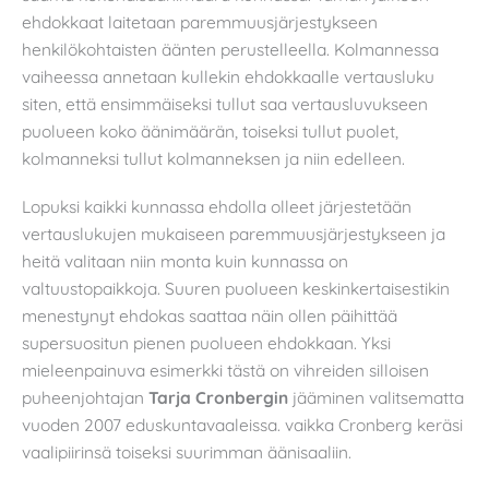
ehdokkaat laitetaan paremmuusjärjestykseen
henkilökohtaisten äänten perustelleella. Kolmannessa
vaiheessa annetaan kullekin ehdokkaalle vertausluku
siten, että ensimmäiseksi tullut saa vertausluvukseen
puolueen koko äänimäärän, toiseksi tullut puolet,
kolmanneksi tullut kolmanneksen ja niin edelleen.
Lopuksi kaikki kunnassa ehdolla olleet järjestetään
vertauslukujen mukaiseen paremmuusjärjestykseen ja
heitä valitaan niin monta kuin kunnassa on
valtuustopaikkoja. Suuren puolueen keskinkertaisestikin
menestynyt ehdokas saattaa näin ollen päihittää
supersuositun pienen puolueen ehdokkaan. Yksi
mieleenpainuva esimerkki tästä on vihreiden silloisen
puheenjohtajan
Tarja Cronbergin
jääminen valitsematta
vuoden 2007 eduskuntavaaleissa. vaikka Cronberg keräsi
vaalipiirinsä toiseksi suurimman äänisaaliin.