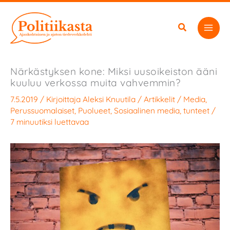
Siirry
sisältöön
Närkästyksen kone: Miksi uusoikeiston ääni
kuuluu verkossa muita vahvemmin?
7.5.2019
/ Kirjoittaja
Aleksi Knuutila
/
Artikkelit
/
Media
,
Perussuomalaiset
,
Puolueet
,
Sosiaalinen media
,
tunteet
/
7 minuutiksi luettavaa