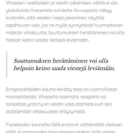
Vihaisten reaktioiden ja viestin jakamisen välillä ei ole
yksioikoista lineaarista suhdetta. Kuvaajasta näkyy
kuitenkin, että viestien laaja jakaminen näyttää
tapahtuvan vain, jos ne myös synnyttävät huomattavan
määrän vihaisuutta. Suuttumuksen herättäminen voi olla
helpoin keino saada viestejä leviämään.
Suuttumuksen herättäminen voi olla
helpoin keino saada viestejä leviämään.
Emojireaktioiden kautta kerätty tieto on luonnollisesti
moniselitteistä. Vihaisella naamalla reagointi voi
tarkoittaa yhtä hyvin viestin vastustamista kuin sen
sisältämään vihaisuuteen eläytymistä.
Facebookin kannalta tällä erolla ei välttämättä olekaan
väliä. Kummassakin tapauksessa reaktio lisää viestin