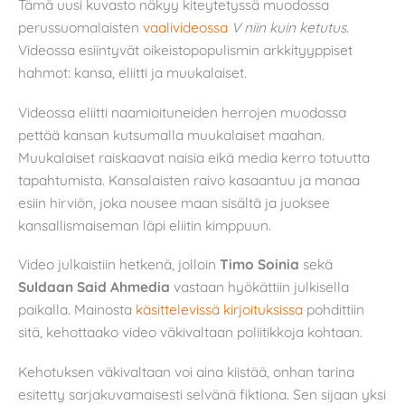
Tämä uusi kuvasto näkyy kiteytetyssä muodossa
perussuomalaisten
vaalivideossa
V niin kuin ketutus
.
Videossa esiintyvät oikeistopopulismin arkkityyppiset
hahmot: kansa, eliitti ja muukalaiset.
Videossa eliitti naamioituneiden herrojen muodossa
pettää kansan kutsumalla muukalaiset maahan.
Muukalaiset raiskaavat naisia eikä media kerro totuutta
tapahtumista. Kansalaisten raivo kasaantuu ja manaa
esiin hirviön, joka nousee maan sisältä ja juoksee
kansallismaiseman läpi eliitin kimppuun.
Video julkaistiin hetkenä, jolloin
Timo Soinia
sekä
Suldaan Said Ahmedia
vastaan hyökättiin julkisella
paikalla. Mainosta
käsittelevissä
kirjoituksissa
pohdittiin
sitä, kehottaako video väkivaltaan poliitikkoja kohtaan.
Kehotuksen väkivaltaan voi aina kiistää, onhan tarina
esitetty sarjakuvamaisesti selvänä fiktiona. Sen sijaan yksi