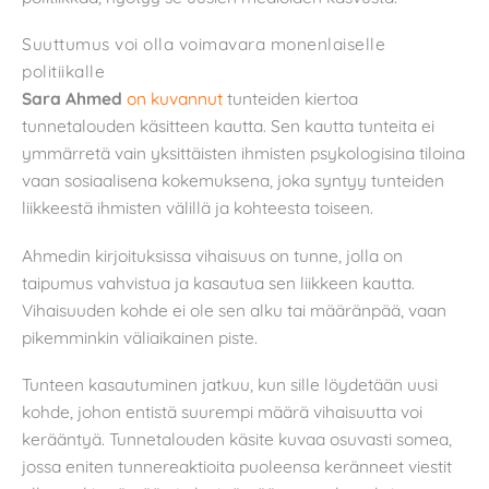
Suuttumus voi olla voimavara monenlaiselle
politiikalle
Sara Ahmed
on kuvannut
tunteiden kiertoa
tunnetalouden käsitteen kautta. Sen kautta tunteita ei
ymmärretä vain yksittäisten ihmisten psykologisina tiloina
vaan sosiaalisena kokemuksena, joka syntyy tunteiden
liikkeestä ihmisten välillä ja kohteesta toiseen.
Ahmedin kirjoituksissa vihaisuus on tunne, jolla on
taipumus vahvistua ja kasautua sen liikkeen kautta.
Vihaisuuden kohde ei ole sen alku tai määränpää, vaan
pikemminkin väliaikainen piste.
Tunteen kasautuminen jatkuu, kun sille löydetään uusi
kohde, johon entistä suurempi määrä vihaisuutta voi
kerääntyä. Tunnetalouden käsite kuvaa osuvasti somea,
jossa eniten tunnereaktioita puoleensa keränneet viestit