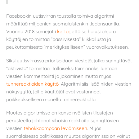
Facebookin uutisvirran taustalla toimiva algoritmi
määrittää miljoonien suomalaistenkin tiedonsaantia.
Vuonna 2018 somejätti
kertoi
, että se halusi ohjata
käyttäjien toimintaa ”passiivisesta” klikkailusta ja
peukuttamisesta ”merkitykselliseen” vuorovaikutukseen.
Siksi uutisvirrassa priorisoidaan viestejä, jotka synnyttävät
”aktiivista” toimintaa. Tällaiseksi toiminnaksi luetaan
viestien kommentointi ja jakaminen mutta myös
tunnereaktioiden käyttö
. Algoritmi siis lisää niiden viestien
näkyvyyttä, joille käyttäjät ovat vastanneet
poikkeuksellisen monella tunnereaktiolla.
Muutos algoritmissa on kansainvälisten tilastojen
perusteella johtanut vihaisia reaktioita synnyttävien
viestien
tehokkaampaan leviämiseen
. Myös
suomalaisessa politiikassa muutos algoritmissa on voinut