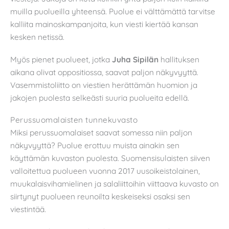
muilla puolueilla yhteensä. Puolue ei välttämättä tarvitse
kalliita mainoskampanjoita, kun viesti kiertää kansan
kesken netissä.
Myös pienet puolueet, jotka
Juha Sipilän
hallituksen
aikana olivat oppositiossa, saavat paljon näkyvyyttä.
Vasemmistoliitto on viestien herättämän huomion ja
jakojen puolesta selkeästi suuria puolueita edellä.
Perussuomalaisten tunnekuvasto
Miksi perussuomalaiset saavat somessa niin paljon
näkyvyyttä? Puolue erottuu muista ainakin sen
käyttämän kuvaston puolesta. Suomensisulaisten siiven
valloitettua puolueen vuonna 2017 uusoikeistolainen,
muukalaisvihamielinen ja salaliittoihin viittaava kuvasto on
siirtynyt puolueen reunoilta keskeiseksi osaksi sen
viestintää.