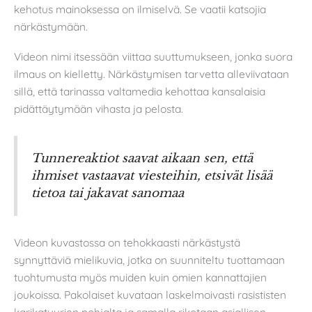
kehotus mainoksessa on ilmiselvä. Se vaatii katsojia
närkästymään.
Videon nimi itsessään viittaa suuttumukseen, jonka suora
ilmaus on kielletty. Närkästymisen tarvetta alleviivataan
sillä, että tarinassa valtamedia kehottaa kansalaisia
pidättäytymään vihasta ja pelosta.
Tunnereaktiot saavat aikaan sen, että
ihmiset vastaavat viesteihin, etsivät lisää
tietoa tai jakavat sanomaa
Videon kuvastossa on tehokkaasti närkästystä
synnyttäviä mielikuvia, jotka on suunniteltu tuottamaan
tuohtumusta myös muiden kuin omien kannattajien
joukoissa. Pakolaiset kuvataan laskelmoivasti rasististen
karikatyyrien pohjalta ja samalla rikotaan asiallisen