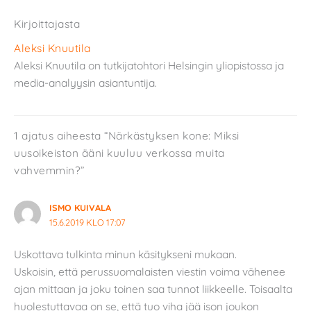
Kirjoittajasta
Aleksi Knuutila
Aleksi Knuutila on tutkijatohtori Helsingin yliopistossa ja
media-analyysin asiantuntija.
1 ajatus aiheesta “Närkästyksen kone: Miksi
uusoikeiston ääni kuuluu verkossa muita
vahvemmin?”
ISMO KUIVALA
15.6.2019 KLO 17:07
Uskottava tulkinta minun käsitykseni mukaan.
Uskoisin, että perussuomalaisten viestin voima vähenee
ajan mittaan ja joku toinen saa tunnot liikkeelle. Toisaalta
huolestuttavaa on se, että tuo viha jää ison joukon