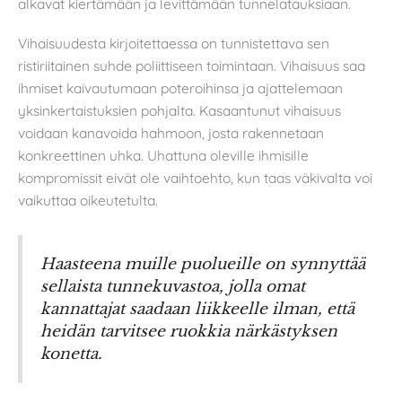
alkavat kiertämään ja levittämään tunnelatauksiaan.
Vihaisuudesta kirjoitettaessa on tunnistettava sen
ristiriitainen suhde poliittiseen toimintaan. Vihaisuus saa
ihmiset kaivautumaan poteroihinsa ja ajattelemaan
yksinkertaistuksien pohjalta. Kasaantunut vihaisuus
voidaan kanavoida hahmoon, josta rakennetaan
konkreettinen uhka. Uhattuna oleville ihmisille
kompromissit eivät ole vaihtoehto, kun taas väkivalta voi
vaikuttaa oikeutetulta.
Haasteena muille puolueille on synnyttää
sellaista tunnekuvastoa, jolla omat
kannattajat saadaan liikkeelle ilman, että
heidän tarvitsee ruokkia närkästyksen
konetta.