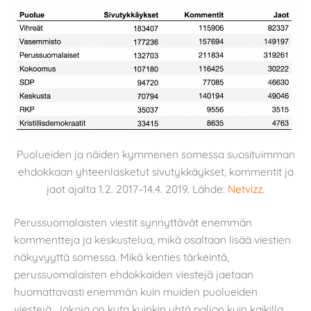
Puolueiden ja näiden kymmenen somessa suosituimman
ehdokkaan yhteenlasketut sivutykkäykset, kommentit ja
jaot ajalta 1.2. 2017–14.4. 2019. Lähde:
Netvizz
.
Perussuomalaisten viestit synnyttävät enemmän
kommentteja ja keskustelua, mikä osaltaan lisää viestien
näkyvyyttä somessa. Mikä kenties tärkeintä,
perussuomalaisten ehdokkaiden viestejä jaetaan
huomattavasti enemmän kuin muiden puolueiden
viestejä. Jakoja on kuta kuinkin yhtä paljon kuin kaikilla