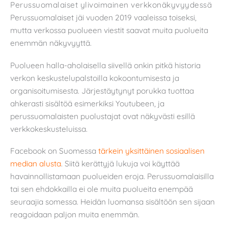
Perussuomalaiset ylivoimainen verkkonäkyvyydessä
Perussuomalaiset jäi vuoden 2019 vaaleissa toiseksi,
mutta verkossa puolueen viestit saavat muita puolueita
enemmän näkyvyyttä.
Puolueen halla-aholaisella siivellä onkin pitkä historia
verkon keskustelupalstoilla kokoontumisesta ja
organisoitumisesta. Järjestäytynyt porukka tuottaa
ahkerasti sisältöä esimerkiksi Youtubeen, ja
perussuomalaisten puolustajat ovat näkyvästi esillä
verkkokeskusteluissa.
Facebook on Suomessa
tärkein yksittäinen sosiaalisen
median alusta
. Siitä kerättyjä lukuja voi käyttää
havainnollistamaan puolueiden eroja. Perussuomalaisilla
tai sen ehdokkailla ei ole muita puolueita enempää
seuraajia somessa. Heidän luomansa sisältöön sen sijaan
reagoidaan paljon muita enemmän.