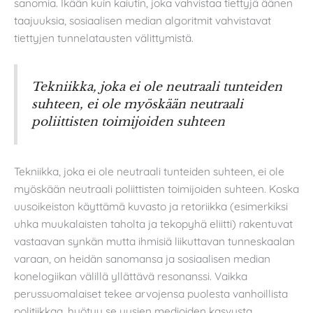
sanomia. Ikään kuin kaiutin, joka vahvistaa tiettyjä äänen
taajuuksia, sosiaalisen median algoritmit vahvistavat
tiettyjen tunnelatausten välittymistä.
Tekniikka, joka ei ole neutraali tunteiden
suhteen, ei ole myöskään neutraali
poliittisten toimijoiden suhteen
Tekniikka, joka ei ole neutraali tunteiden suhteen, ei ole
myöskään neutraali poliittisten toimijoiden suhteen. Koska
uusoikeiston käyttämä kuvasto ja retoriikka (esimerkiksi
uhka muukalaisten taholta ja tekopyhä eliitti) rakentuvat
vastaavan synkän mutta ihmisiä liikuttavan tunneskaalan
varaan, on heidän sanomansa ja sosiaalisen median
konelogiikan välillä yllättävä resonanssi. Vaikka
perussuomalaiset tekee arvojensa puolesta vanhoillista
politiikkaa, hyötyy se uusien medioiden kasvusta.