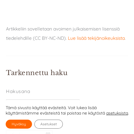
Artikkeliin sovelletaan avoimen julkaisemisen lisenssiä
tiedelehdille (CC BY-NC-ND).
Lue lisää tekijänoikeuksista
.
Tarkennettu haku
Hakusana
Tämä sivusto käyttää evästeitä. Voit lukea lisää
käyttämistämme evästeistä tai poistaa ne käytöstä
asetuksista
.
Ajanjakso
Hyväksy
Asetukset