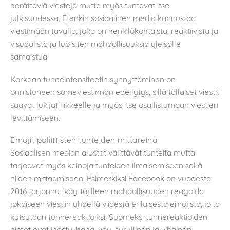
herättäviä viestejä mutta myös tuntevat itse
julkisuudessa. Etenkin sosiaalinen media kannustaa
viestimään tavalla, joka on henkilökohtaista, reaktiivista ja
visuaalista ja luo siten mahdollisuuksia yleisölle
samaistua.
Korkean tunneintensiteetin synnyttäminen on
onnistuneen someviestinnän edellytys, sillä tällaiset viestit
saavat lukijat liikkeelle ja myös itse osallistumaan viestien
levittämiseen.
Emojit poliittisten tunteiden mittareina
Sosiaalisen median alustat välittävät tunteita mutta
tarjoavat myös keinoja tunteiden ilmaisemiseen sekä
niiden mittaamiseen. Esimerkiksi Facebook on vuodesta
2016 tarjonnut käyttäjilleen mahdollisuuden reagoida
jokaiseen viestiin yhdellä viidestä erilaisesta emojista, joita
kutsutaan tunnereaktioiksi. Suomeksi tunnereaktioiden
nimet ovat ihastu, haha, vau, surullinen ja vihainen.