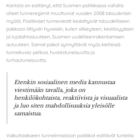
Kantola on esittänyt, että Suomen politiikassa vallalla
olleet tunneregiimit muuttuivat vuoden 2008 talouskriisin
myötä. Positiiviset tunneviestit keskittyivät taloudelliseen
pakkoon liittyviin hyveisiin, kuten sitkeyteen, kestävyyteen
ja lujatahtoisuuteen, Suomen uudelleenrakentamisen
autuuteen. Samat pakot synnyttävät myös kielteisiä
tunnekuvia: pelkoa, huolestuneisuutta ja
turhautuneisuutta.
Etenkin sosiaalinen media kannustaa
viestimään tavalla, joka on
henkilökohtaista, reaktiivista ja visuaalista
ja luo siten mahdollisuuksia yleisölle
samaistua.
Vaikuttaakseen tunneilmastoon poliitikot esittävät tunteita