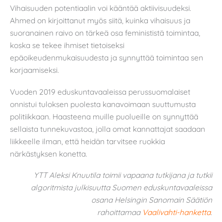
Vihaisuuden potentiaalin voi kääntää aktiivisuudeksi.
Ahmed on kirjoittanut myös siitä, kuinka vihaisuus ja
suoranainen raivo on tärkeä osa feminististä toimintaa,
koska se tekee ihmiset tietoiseksi
epäoikeudenmukaisuudesta ja synnyttää toimintaa sen
korjaamiseksi.
Vuoden 2019 eduskuntavaaleissa perussuomalaiset
onnistui tuloksen puolesta kanavoimaan suuttumusta
politiikkaan. Haasteena muille puolueille on synnyttää
sellaista tunnekuvastoa, jolla omat kannattajat saadaan
liikkeelle ilman, että heidän tarvitsee ruokkia
närkästyksen konetta.
YTT Aleksi Knuutila toimii vapaana tutkijana ja tutkii
algoritmista julkisuutta Suomen eduskuntavaaleissa
osana Helsingin Sanomain Säätiön
rahoittamaa
Vaalivahti-hanketta
.