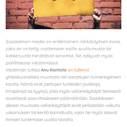
Sosiaalinen media on eräänlainen närkästyksen kone,
joka on viritetty nostamaan esille suuttumusta tai
katkeruutta herättäviä sanomia. Ne näkyvät myös
poliittisessa viestinnässä.
Viestinnän tutkija
Anu Kantola
on tutkinut
yhteiskunnallista muutosta niin sanottujen tunneregiimien
kautta. Nämä ovat jaettujen tunteiden joukkoja,
ilmapiirejä tai tyylejä, joita myös vallankäyttäjät tietoisesti
soveltavat saavuttaakseen päämääriään. Saadakseen
aikaan muutosta vallankäyttäjät eivät pelkästään vaikuta
uskomuksiin tai kerää kannatusta, vaan he myös saavat
ihmiset tuntemaan uusilla tavoilla.