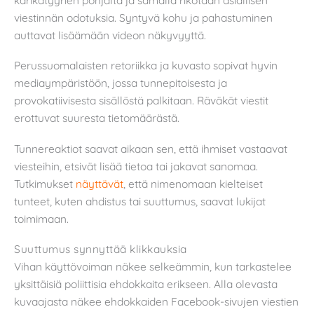
viestinnän odotuksia. Syntyvä kohu ja pahastuminen
auttavat lisäämään videon näkyvyyttä.
Perussuomalaisten retoriikka ja kuvasto sopivat hyvin
mediaympäristöön, jossa tunnepitoisesta ja
provokatiivisesta sisällöstä palkitaan. Räväkät viestit
erottuvat suuresta tietomäärästä.
Tunnereaktiot saavat aikaan sen, että ihmiset vastaavat
viesteihin, etsivät lisää tietoa tai jakavat sanomaa.
Tutkimukset
näyttävät
, että nimenomaan kielteiset
tunteet, kuten ahdistus tai suuttumus, saavat lukijat
toimimaan.
Suuttumus synnyttää klikkauksia
Vihan käyttövoiman näkee selkeämmin, kun tarkastelee
yksittäisiä poliittisia ehdokkaita erikseen. Alla olevasta
kuvaajasta näkee ehdokkaiden Facebook-sivujen viestien