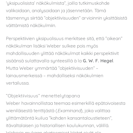
‘yksipuolisista’ näkökulmista”, joilla tutkimuskohde
valikoidaan, analysoidaan ja jäsennetään. Tämä
täsmennys siirtää ”objektiivisuuden” arvioinnin yksittäisistä
väittämistä näkökulmiin.
Perspektiivien yksipuolisuus merkitsee sitä, että ”oikean”
näkökulman lisäksi Weber sulkee pois myös
mahdollisuuden ylittää näkökulmat kaikki perspektiivit
sisäänsä sulattavalla synteesillä à la
G. W. F. Hegel
.
Mutta Weber ymmärtää ”objektiivisuuden” –
lainausmerkeissä – mahdolliseksi näkökulmien
vertailussa.
”Objektiivisuus” menettelytapana
Weber havainnollistaa teemaa esimerkillä epätoivoisesta
wieniläisestä tenttijästä (
Examinand
), joka valittaa
ylittämätöntä kuilua ”kahden kansantaloustieteen”,
itävaltalaisen ja historiallisen koulukunnan, välillä.
Weberin mukaan akateemiset kiistat eivät ole