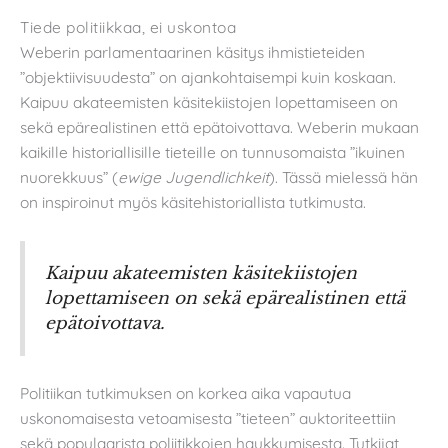
Tiede politiikkaa, ei uskontoa
Weberin parlamentaarinen käsitys ihmistieteiden
”objektiivisuudesta” on ajankohtaisempi kuin koskaan.
Kaipuu akateemisten käsitekiistojen lopettamiseen on
sekä epärealistinen että epätoivottava. Weberin mukaan
kaikille historiallisille tieteille on tunnusomaista ”ikuinen
nuorekkuus” (
ewige Jugendlichkeit
). Tässä mielessä hän
on inspiroinut myös käsitehistoriallista tutkimusta.
Kaipuu akateemisten käsitekiistojen
lopettamiseen on sekä epärealistinen että
epätoivottava.
Politiikan tutkimuksen on korkea aika vapautua
uskonomaisesta vetoamisesta ”tieteen” auktoriteettiin
sekä populaarista poliitikkojen haukkumisesta. Tutkijat