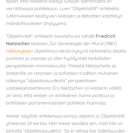
sijaan, että Weberin käsitys tutkijan toiminnasta on
verrattavissa poliitikkoon. Luen ”Objektivität”-artikkelia
tutkimukseen sisältyvien kiistojen ja debattien käsittelyn
mahdollisuuksien analyysina.
”Objektivität”-artikkelin taustalla voi nähdä
Friedrich
Nietzschen
teoksen
Zur Genealogie der Moral
(1887)
näkemyksen
objektiivisuudesta kykynä tarkastella asioita
puolesta ja vastaan ja siten hyödyntää tiedollisten
perspektiivien moninaisuutta. Yhteistä Nietzschelle ja
Weberille on retorisen ja sofistisen tradition mukainen
näkemys ”objektiivisuudesta” perspektiivien
vastakkainasetteluna. Ero Nietzschen ja Weberin välillä
on siinä, että Weber on elinikäinen
homo politicus
ja
brittiläisen parlamentaarisen politiikan ihannoija.
Weber käyttää artikkelissa sanoja
objektiv
ja
Objektivität
yhteensä 24 kertaa. Hän tekee selväksi sen, mitä hän
ei
tarkoita ”objektiivisuudella”. Se ei viittaa itse todellisuuden