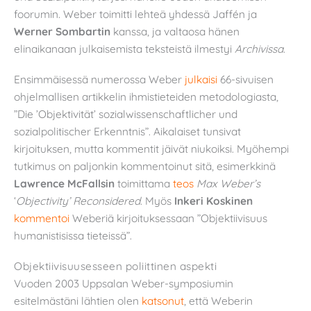
foorumin. Weber toimitti lehteä yhdessä Jaffén ja
Werner Sombartin
kanssa, ja valtaosa hänen
elinaikanaan julkaisemista teksteistä ilmestyi
Archivissa
.
Ensimmäisessä numerossa Weber
julkaisi
66-sivuisen
ohjelmallisen artikkelin ihmistieteiden metodologiasta,
”Die ’Objektivität’ sozialwissenschaftlicher und
sozialpolitischer Erkenntnis”. Aikalaiset tunsivat
kirjoituksen, mutta kommentit jäivät niukoiksi. Myöhempi
tutkimus on paljonkin kommentoinut sitä, esimerkkinä
Lawrence McFallsin
toimittama
teos
Max Weber’s
‘
Objectivity’ Reconsidered
. Myös
Inkeri Koskinen
kommentoi
Weberiä kirjoituksessaan ”Objektiivisuus
humanistisissa tieteissä”.
Objektiivisuusesseen poliittinen aspekti
Vuoden 2003 Uppsalan Weber-symposiumin
esitelmästäni lähtien olen
katsonut
, että Weberin