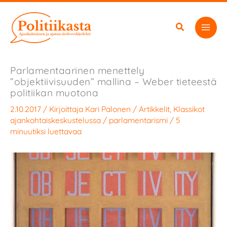
Siirry
sisältöön
Parlamentaarinen menettely
”objektiivisuuden” mallina – Weber tieteestä
politiikan muotona
2.10.2017
/ Kirjoittaja
Kari Palonen
/
Artikkelit
,
Klassikot
ajankohtaiskeskustelussa
/
parlamentarismi
/
5
minuutiksi luettavaa