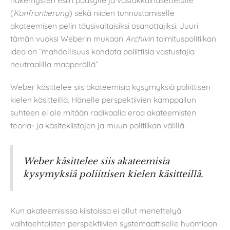
näkemysten esiin pääsylle ja vastakkainasettelulle
(
Konfrontierung
) sekä niiden tunnustamiselle
akateemisen pelin täysivaltaisiksi osanottajiksi. Juuri
tämän vuoksi Weberin mukaan
Archivin
toimituspolitiikan
idea on ”mahdollisuus kohdata poliittisia vastustajia
neutraalilla maaperällä”.
Weber käsittelee siis akateemisia kysymyksiä poliittisen
kielen käsitteillä. Hänelle perspektiivien kamppailun
suhteen ei ole mitään radikaalia eroa akateemisten
teoria- ja käsitekiistojen ja muun politiikan välillä.
Weber käsittelee siis akateemisia
kysymyksiä poliittisen kielen käsitteillä.
Kun akateemisissa kiistoissa ei ollut menettelyä
vaihtoehtoisten perspektiivien systemaattiselle huomioon