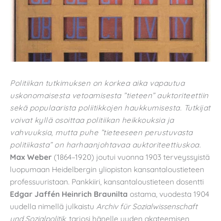
Politiikan tutkimuksen on korkea aika vapautua
uskonomaisesta vetoamisesta ”tieteen” auktoriteettiin
sekä populaarista poliitikkojen haukkumisesta. Tutkijat
voivat kyllä osoittaa politiikan heikkouksia ja
vahvuuksia, mutta puhe ”tieteeseen perustuvasta
politiikasta” on harhaanjohtavaa auktoriteettiuskoa.
Max Weber
(1864–1920) joutui vuonna 1903 terveyssyistä
luopumaan Heidelbergin yliopiston kansantaloustieteen
professuuristaan. Pankkiiri, kansantaloustieteen dosentti
Edgar Jaffén Heinrich Braunilta
ostama, vuodesta 1904
uudella nimellä julkaistu
Archiv für Sozialwissenschaft
und Sozialpolitik,
tarjosi hänelle uuden akateemisen