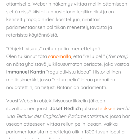
ottamiselle, Weberin näkemys viittaa mallin ottamiseen
sieltä missä kiistat tunnustetaan legitiimeiksi ja on
kehitelty tapoja niiden käsittelyyn, nimittäin
parlamentaarisen politiikan menettelytavoista ja
retorisista käytännöistä.
”Objektiivisuus” reilun pelin menettelynä
Olen tulkinnut tätä
sanomalla
, että ”reilu peli” (
fair play)
on näitä yhdistävä julkilausumaton periaate, joka vastaa
Immanuel Kantin
”regulatiivista ideaa”. Historiallinen
malliesimerkki, jossa ”reilun pelin” ideaa parhaiten
noudatettiin, on tietysti Britannian parlamentti.
Vuosi Weberin objektiivisuusartikkelin jälkeen
itävaltalainen juristi
Josef Redlich
julkaisi
teoksen
Recht
und Technik des Englischen Parlamentarismus
, jossa hän
useaan otteeseen viittaa reilun pelin ideaan, vaikka
parlamentaarista menettelyä olikin 1800-luvun lopulla