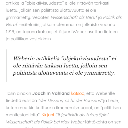
artikkelia ”objektiivisuudesta” ei ole riittävän tarkasti
luettu, jolloin sen poliittista ulottuvuutta ei ole
ymmärretty. Vedoten
Wissenschaft als Beruf
ja
Politik als
Beruf –
esitelmiin, jotka molemmat on julkaistu vuonna
1919, on tapana katsoa, että juuri Weber asettaa tieteen
ja politiikan vastakkain.
Weberin artikkelia ”objektiivisuudesta” ei
ole riittävän tarkasti luettu, jolloin sen
poliittista ulottuvuutta ei ole ymmärretty.
Tosin ainakin
Joachim Vahland
katsoo
, että Weberille
tiedettä edistää
”der Dissens, nicht der Konsens”
ja tiede,
kuten muutkin kulttuurin ilmenemismuodot, on ”poliittisen
manifestaatioita”.
Kirjani
Objektivität als faires Spiel.
Wissenschaft als Politik bei Max Weber
lähtökohta on sen