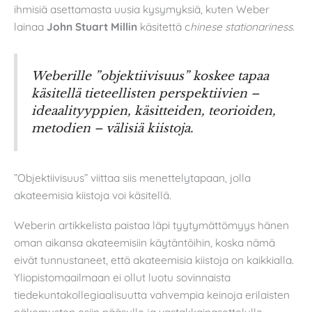
ihmisiä asettamasta uusia kysymyksiä, kuten Weber
lainaa
John Stuart Millin
käsitettä c
hinese stationariness
.
Weberille ”objektiivisuus” koskee tapaa
käsitellä tieteellisten perspektiivien –
ideaalityyppien, käsitteiden, teorioiden,
metodien – välisiä kiistoja.
”Objektiivisuus” viittaa siis menettelytapaan, jolla
akateemisia kiistoja voi käsitellä.
Weberin artikkelista paistaa läpi tyytymättömyys hänen
oman aikansa akateemisiin käytäntöihin, koska nämä
eivät tunnustaneet, että akateemisia kiistoja on kaikkialla.
Yliopistomaailmaan ei ollut luotu sovinnaista
tiedekuntakollegiaalisuutta vahvempia keinoja erilaisten