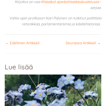
Kirjoitus on osa
Klassikot ajankohtaiskeskustelussa
-
sarjaa.
Valtio-opin professori Kari Palonen on tutkinut poliittista
retoriikkaa, parlamentarismia ja käsitehistoriaa.
←
Edellinen Artikkeli
Seuraava Artikkeli
→
Lue lisää