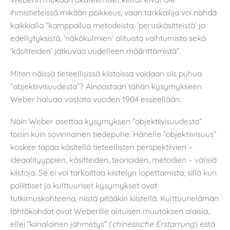
ihmistieteissä mikään poikkeus, vaan tarkkailija voi nähdä
kaikkialla ”kamppailua metodeista, ‘peruskäsitteistä’ ja
edellytyksistä, ‘näkökulmien’ alituista vaihtumista sekä
‘käsitteiden’ jatkuvaa uudelleen määrittämistä”.
Miten näissä tieteellisissä kiistoissa voidaan siis puhua
”objektiivisuudesta”? Ainoastaan tähän kysymykseen
Weber haluaa vastata vuoden 1904 esseellään.
Näin Weber asettaa kysymyksen ”objektiivisuudesta”
toisin kuin sovinnainen tiedepuhe. Hänelle ”objektiivisuus”
koskee tapaa käsitellä tieteellisten perspektiivien –
ideaalityyppien, käsitteiden, teorioiden, metodien – välisiä
kiistoja. Se ei voi tarkoittaa kiistelyn lopettamista, sillä kun
poliittiset ja kulttuuriset kysymykset ovat
tutkimuskohteena, niistä pitääkin kiistellä. Kulttuurielämän
lähtökohdat ovat Weberille alituisen muutoksen alaisia,
ellei ”kiinalainen jähmetys” (
chinesische Erstarrung
) estä