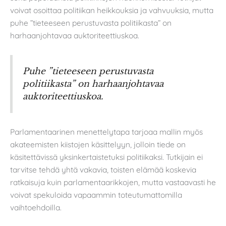
voivat osoittaa politiikan heikkouksia ja vahvuuksia, mutta
puhe ”tieteeseen perustuvasta politiikasta” on
harhaanjohtavaa auktoriteettiuskoa.
Puhe ”tieteeseen perustuvasta
politiikasta” on harhaanjohtavaa
auktoriteettiuskoa.
Parlamentaarinen menettelytapa tarjoaa mallin myös
akateemisten kiistojen käsittelyyn, jolloin tiede on
käsitettävissä yksinkertaistetuksi politiikaksi. Tutkijain ei
tarvitse tehdä yhtä vakavia, toisten elämää koskevia
ratkaisuja kuin parlamentaarikkojen, mutta vastaavasti he
voivat spekuloida vapaammin toteutumattomilla
vaihtoehdoilla.