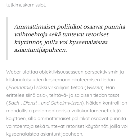
tutkimuskomissiot.
Ammattimaiset poliitikot osaavat punnita
vaihtoehtoja sekä tuntevat retoriset
käytännöt, joilla voi kyseenalaistaa
asiantuntijapuheen.
Weber ulottaa objektiivisuusesseen perspektivismin ja
kiistanalaisuuden koskemaan akateemisen tiedon
(
Erkenntnis
) lisäksi virkailijain tietoa (
Wissen
). Hän
erittelee siinä asia-, tehtävä- ja salaisen tiedon tasot
(
Sach-, Dienst-, und Geheimwissen
). Näiden kontrolli on
mahdollista parlamentaarisia valiokuntamenettelyjä
käyttäen, sillä ammattimaiset poliitikot osaavat punnita
vaihtoehtoja sekä tuntevat retoriset käytännöt, joilla voi
kyseenalaistaa asiantuntijapuheen.