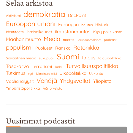
Selaa arkistoa
demokratia
DocPoint
Aktivismi
Euroopan unioni
Eurooppa
Historia
hallitus
ilmastonmuutos
Ihmisoikeudet
Kysy politiikasta
Identiteetti
Media
Maahanmuutto
nuoret
podcast
Perussuomalaiset
populismi
Retoriikka
Ranska
Puolueet
Suomi
talous
Sosiaalinen media
sukupuoli
talouspolitiikka
Turvallisuuspolitiikka
Tasa-arvo
Terrorismi
Turkki
Tutkimus
Ulkopolitiikka
Uskonto
työ
Ukrainan kriisi
Venäjä
Yhdysvallat
Yliopisto
Vaalianalyysit
Ympäristöpolitiikka
Äärioikeisto
Uusimmat podcastit