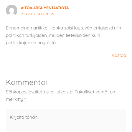
AITOA ARGUMENTAATIOTA
2.10.2017 KLO 20:35
Erinomainen artikkeli, jonka soisi löytyvän erityisesti niin
politiikan tutkijoiden, muiden tieteilijöiden kuin
poliitikkojenkin näytöiltä.
Vastaa
Kommentoi
Sähköpostiosoitettasi ei julkaista.
Pakolliset kentät on
merkitty
*
Kirjoita
tähän..