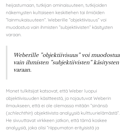
heijastumaan, tutkijan ominaisuuteen, tutkijoiden
näkemysten kultaiseen keskitiehen tai ilmiöiden
”lainmukaisuuteen”. Weberille ”objektiivisuus” voi
muodostua vain ihmisten ”subjektiivisten” käsitysten
varaan.
Weberille ”objektiivisuus” voi muodostua
vain ihmisten ”subjektiivisten” käsitysten
varaan.
Monet tulkitsijat katsovat, että Weber luopui
objektiivisuuden käsitteestä, ja nojautuvat Weberin
ilmaukseen, että ei ole olemassa mitään ”sinänsä
(
schlechthin
) objektiivista analyysiä kulttuurielämästä”.
He sivuuttavat virkkeen jatkon, että tämä koskee
analyysiä, joka olisi ”riippumaton erityisistä ja