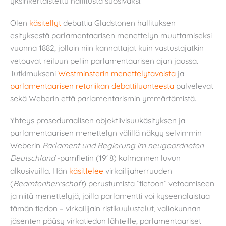
yksinkertaistettu hallitusta suosivaksi.
Olen
käsitellyt
debattia Gladstonen hallituksen
esityksestä parlamentaarisen menettelyn muuttamiseksi
vuonna 1882, jolloin niin kannattajat kuin vastustajatkin
vetoavat reiluun peliin parlamentaarisen ajan jaossa.
Tutkimukseni
Westminsterin menettelytavoista
ja
parlamentaarisen retoriikan debattiluonteesta
palvelevat
sekä Weberin että parlamentarismin ymmärtämistä.
Yhteys proseduraalisen objektiivisuukäsityksen ja
parlamentaarisen menettelyn välillä näkyy selvimmin
Weberin
Parlament und Regierung im neugeordneten
Deutschland
-pamfletin (1918) kolmannen luvun
alkusivuilla. Hän
käsittelee
virkailijaherruuden
(
Beamtenherrschaft
) perustumista ”tietoon” vetoamiseen
ja niitä menettelyjä, joilla parlamentti voi kyseenalaistaa
tämän tiedon – virkailijain ristikuulustelut, valiokunnan
jäsenten pääsy virkatiedon lähteille, parlamentaariset