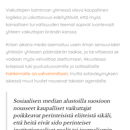
Vaikuttajien toiminnan ytimessä oleva kaupallinen
logiikka ja uskottavuus edellyttävät, että myös
kansallisen turvallisuuden teemat sopivat luontevasti
yhteen vaikuttajan brändin kanssa.
Kriisin aikana media asemoituu usein ilman sensuuriakin
yhteisön yhteisen päämäärän taakse, ja tarvittaessa se
voidaan myös velvoittaa asettumaan. Akuuteissa
kriiseissä tuki puolustusvoimille ja sotilaallisille
hankinnoille on vahvimmillaan
, mutta sotaväsymyksen
iskiessä muut huolet nousevat takaisin agendalle.
Sosiaalisen median alustoilla suosioon
nousseet kaupalliset vaikuttajat
poikkeavat perinteisistä eliiteistä sikäli,
että heitä eivät sido perinteiset