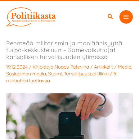
Siirry
sisältöön
Pehmeää militarismia ja moniäänisyyttä
turpo-keskusteluun – Somevaikuttajat
kansallisen turvallisuuden ytimessä
19.12.2024
/ Kirjoittaja
Nuppu Pelevina
/
Artikkelit
/
Media
,
Sosiaalinen media
,
Suomi
,
Turvallisuuspolitiikka
/
5
minuutiksi luettavaa