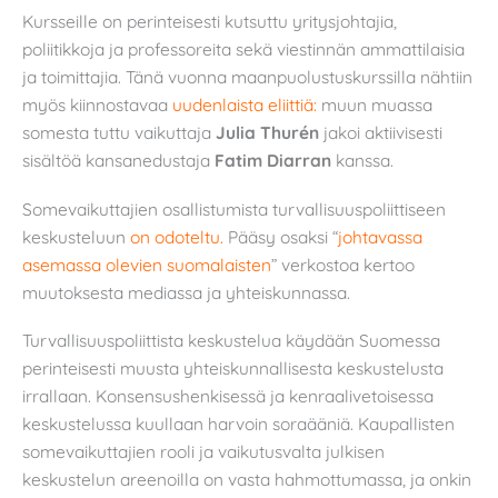
Kursseille on perinteisesti kutsuttu yritysjohtajia,
poliitikkoja ja professoreita sekä viestinnän ammattilaisia
ja toimittajia. Tänä vuonna maanpuolustuskurssilla nähtiin
myös kiinnostavaa
uudenlaista eliittiä:
muun muassa
somesta tuttu vaikuttaja
Julia Thurén
jakoi aktiivisesti
sisältöä kansanedustaja
Fatim Diarran
kanssa.
Somevaikuttajien osallistumista turvallisuuspoliittiseen
keskusteluun
on odoteltu.
Pääsy osaksi “
johtavassa
asemassa olevien suomalaisten
” verkostoa kertoo
muutoksesta mediassa ja yhteiskunnassa.
Turvallisuuspoliittista keskustelua käydään Suomessa
perinteisesti muusta yhteiskunnallisesta keskustelusta
irrallaan. Konsensushenkisessä ja kenraalivetoisessa
keskustelussa kuullaan harvoin soraääniä. Kaupallisten
somevaikuttajien rooli ja vaikutusvalta julkisen
keskustelun areenoilla on vasta hahmottumassa, ja onkin