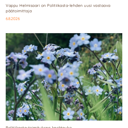
Vappu Helmisaari on Politiikasta-lehden uusi vastaava
päätoimittaja
6.8.2026
Politiikasta-toimituksen kesätauko