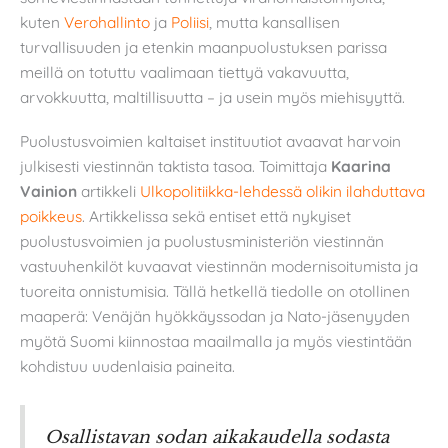
kuten
Verohallinto
ja
Poliisi
, mutta kansallisen
turvallisuuden ja etenkin maanpuolustuksen parissa
meillä on totuttu vaalimaan tiettyä vakavuutta,
arvokkuutta, maltillisuutta – ja usein myös miehisyyttä.
Puolustusvoimien kaltaiset instituutiot avaavat harvoin
julkisesti viestinnän taktista tasoa. Toimittaja
Kaarina
Vainion
artikkeli
Ulkopolitiikka-lehdessä olikin ilahduttava
poikkeus
. Artikkelissa sekä entiset että nykyiset
puolustusvoimien ja puolustusministeriön viestinnän
vastuuhenkilöt kuvaavat viestinnän modernisoitumista ja
tuoreita onnistumisia. Tällä hetkellä tiedolle on otollinen
maaperä: Venäjän hyökkäyssodan ja Nato-jäsenyyden
myötä Suomi kiinnostaa maailmalla ja myös viestintään
kohdistuu uudenlaisia paineita.
Osallistavan sodan aikakaudella sodasta