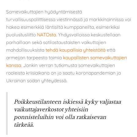
Somevaikuttajien hyödyntämisestä
turvallisuuspoliittisessa viestinnässä ja markkinoinnissa voi
hakea esimerkkiä läntisiltä kumppaneilta, esimerkiksi
puolustusliitto
NATOsta
. Yhdysvalloissa keskustellaan
parhaillaan sekä sotilastaustaisten vaikuttajien
mahdollisuuksista
tehdä kaupallisia yhteistöitä
että
armeijan tarpeesta toimia
kaupallisten somevaikuttajien
kanssa
. Jonkin verran tutkimusta somevaikuttajien
rooleista kriisiaikana on jo saatu koronapandemian ja
Ukrainan sodan yhteydessä.
Poikkeustilanteen iskiessä kyky valjastaa
vaikuttajaverkostot yhteisiin
ponnisteluihin voi olla ratkaisevan
tärkeää.