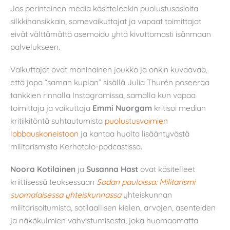
Jos perinteinen media käsitteleekin puolustusasioita
silkkihansikkain, somevaikuttajat ja vapaat toimittajat
eivät välttämättä asemoidu yhtä kivuttomasti isänmaan
palvelukseen.
Vaikuttajat ovat moninainen joukko ja onkin kuvaavaa,
että jopa “saman kuplan” sisällä Julia Thurén poseeraa
tankkien rinnalla Instagramissa, samalla kun vapaa
toimittaja ja vaikuttaja
Emmi Nuorgam
kritisoi median
kritiikitöntä suhtautumista
puolustusvoimien
lobbauskoneistoon
ja kantaa huolta lisääntyvästä
militarismista Kerhotalo-podcastissa.
Noora Kotilainen
ja
Susanna Hast
ovat käsitelleet
kriittisessä teoksessaan
Sodan pauloissa: Militarismi
suomalaisessa yhteiskunnassa
yhteiskunnan
militarisoitumista, sotilaallisen kielen, arvojen, asenteiden
ja näkökulmien vahvistumisesta, joka huomaamatta