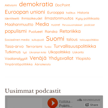
demokratia
DocPoint
Aktivismi
Euroopan unioni
Eurooppa
Historia
hallitus
ilmastonmuutos
Ihmisoikeudet
Kysy politiikasta
Identiteetti
Media
Maahanmuutto
nuoret
podcast
Perussuomalaiset
populismi
Retoriikka
Ranska
Puolueet
Suomi
talous
Sosiaalinen media
sukupuoli
talouspolitiikka
Turvallisuuspolitiikka
Tasa-arvo
Terrorismi
Turkki
Tutkimus
Ulkopolitiikka
Uskonto
työ
Ukrainan kriisi
Venäjä
Yhdysvallat
Yliopisto
Vaalianalyysit
Ympäristöpolitiikka
Äärioikeisto
Uusimmat podcastit