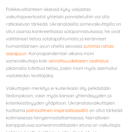
Poikkeustilanteen iskiessä kyky valjastaa
vaikuttajaverkostot yhteisiin ponnisteluihin voi olla
ratkaisevan tärkeää. Ukrainalaisilla somevaikuttajilla on
ollut osansa konkreettisissa sotaponnistuksissa, he ovat
välittäneet tietoa sotatapahtumista ja keränneet
humanitäärisen avun ohella sievoisia
summia rahaa
aseapuun.
Koronapandemian aikana moni
somevaikuttaja koki
velvollisuudekseen osallistua
jakamalla tutkittua tietoa, joskin moni myös asemoitui
vastatiedon levittäjäksi.
Vaikuttajien merkitys ei kuitenkaan liity pelkästään
tiedonjakoon, vaan myös kansan yhtenäisyyden ja
kriisinkestävyyden ylläpitoon. Ukrainalaisvaikuttajien
tuottama
patrioottinen inspiraatiosisältö
on ollut tärkeää
kotimaisessa hengennostattamisessa. Narratiivien
kamppailussa someammattilaisten etuna on vaikuttajia