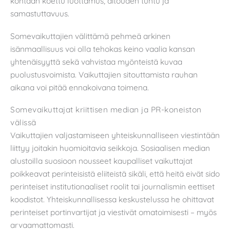
kohtaan koettu luottamus, aitouden tuntu ja
samastuttavuus.
Somevaikuttajien välittämä pehmeä arkinen
isänmaallisuus voi olla tehokas keino vaalia kansan
yhtenäisyyttä sekä vahvistaa myönteistä kuvaa
puolustusvoimista. Vaikuttajien sitouttamista rauhan
aikana voi pitää ennakoivana toimena.
Somevaikuttajat kriittisen median ja PR-koneiston
välissä
Vaikuttajien valjastamiseen yhteiskunnalliseen viestintään
liittyy joitakin huomioitavia seikkoja. Sosiaalisen median
alustoilla suosioon nousseet kaupalliset vaikuttajat
poikkeavat perinteisistä eliiteistä sikäli, että heitä eivät sido
perinteiset institutionaaliset roolit tai journalismin eettiset
koodistot. Yhteiskunnallisessa keskustelussa he ohittavat
perinteiset portinvartijat ja viestivät omatoimisesti – myös
arvaamattomasti.