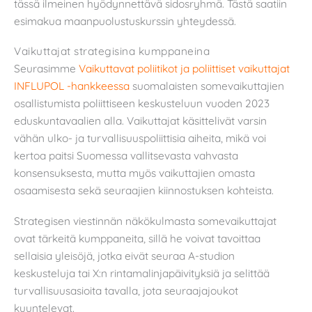
tässä ilmeinen hyödynnettävä sidosryhmä. Tästä saatiin
esimakua maanpuolustuskurssin yhteydessä.
Vaikuttajat strategisina kumppaneina
Seurasimme
Vaikuttavat poliitikot ja poliittiset vaikuttajat
INFLUPOL -hankkeessa
suomalaisten somevaikuttajien
osallistumista poliittiseen keskusteluun vuoden 2023
eduskuntavaalien alla. Vaikuttajat käsittelivät varsin
vähän ulko- ja turvallisuuspoliittisia aiheita, mikä voi
kertoa paitsi Suomessa vallitsevasta vahvasta
konsensuksesta, mutta myös vaikuttajien omasta
osaamisesta sekä seuraajien kiinnostuksen kohteista.
Strategisen viestinnän näkökulmasta somevaikuttajat
ovat tärkeitä kumppaneita, sillä he voivat tavoittaa
sellaisia yleisöjä, jotka eivät seuraa A-studion
keskusteluja tai X:n rintamalinjapäivityksiä ja selittää
turvallisuusasioita tavalla, jota seuraajajoukot
kuuntelevat.