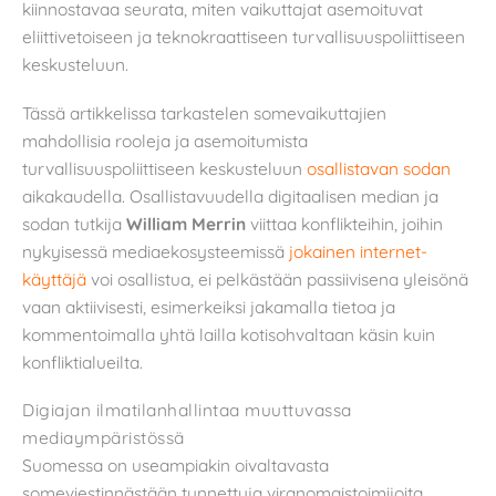
kiinnostavaa seurata, miten vaikuttajat asemoituvat
eliittivetoiseen ja teknokraattiseen turvallisuuspoliittiseen
keskusteluun.
Tässä artikkelissa tarkastelen somevaikuttajien
mahdollisia rooleja ja asemoitumista
turvallisuuspoliittiseen keskusteluun
osallistavan sodan
aikakaudella. Osallistavuudella digitaalisen median ja
sodan tutkija
William Merrin
viittaa konflikteihin, joihin
nykyisessä mediaekosysteemissä
jokainen internet-
käyttäjä
voi osallistua, ei pelkästään passiivisena yleisönä
vaan aktiivisesti, esimerkeiksi jakamalla tietoa ja
kommentoimalla yhtä lailla kotisohvaltaan käsin kuin
konfliktialueilta.
Digiajan ilmatilanhallintaa muuttuvassa
mediaympäristössä
Suomessa on useampiakin oivaltavasta
someviestinnästään tunnettuja viranomaistoimijoita,