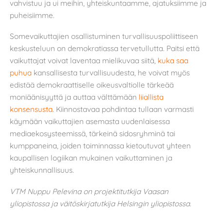
vahvistuu ja ui meihin, yhteiskuntaamme, ajatuksiimme ja
puheisiimme.
Somevaikuttajien osallistuminen turvallisuuspoliittiseen
keskusteluun on demokratiassa tervetullutta. Paitsi että
vaikuttajat voivat laventaa mielikuvaa siitä,
kuka saa
puhua
kansallisesta turvallisuudesta, he voivat myös
edistää demokraattiselle oikeusvaltiolle tärkeää
moniäänisyyttä ja auttaa välttämään
liiallista
konsensusta.
Kiinnostavaa pohdintaa tullaan varmasti
käymään vaikuttajien asemasta uudenlaisessa
mediaekosysteemissä, tärkeinä sidosryhminä tai
kumppaneina, joiden toiminnassa kietoutuvat yhteen
kaupallisen logiikan mukainen vaikuttaminen ja
yhteiskunnallisuus.
VTM Nuppu Pelevina on projektitutkija Vaasan
yliopistossa ja väitöskirjatutkija Helsingin yliopistossa.