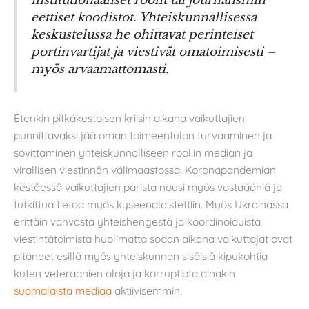
institutionaaliset roolit tai journalismin
eettiset koodistot. Yhteiskunnallisessa
keskustelussa he ohittavat perinteiset
portinvartijat ja viestivät omatoimisesti –
myös arvaamattomasti.
Etenkin pitkäkestoisen kriisin aikana vaikuttajien
punnittavaksi jää oman toimeentulon turvaaminen ja
sovittaminen yhteiskunnalliseen rooliin median ja
virallisen viestinnän välimaastossa. Koronapandemian
kestäessä vaikuttajien parista nousi myös vastaääniä ja
tutkittua tietoa myös kyseenalaistettiin. Myös Ukrainassa
erittäin vahvasta yhteishengestä ja koordinoiduista
viestintätoimista huolimatta sodan aikana vaikuttajat ovat
pitäneet esillä myös yhteiskunnan sisäisiä kipukohtia
kuten veteraanien oloja ja korruptiota ainakin
suomalaista mediaa
aktiivisemmin.