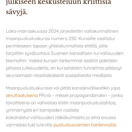
julkiseen keskusteluun kriittisiä 
sävyjä.
Loka-marraskuussa 2024 järjestettiin valtakunnallinen
maanpuolustuskurssi numero 250. Kurssille osallistui
perinteiseen tapaan yhteiskunnallista eliittiä, jolle
tarjoiltiin syväluotaus Suomen kansallisen turvallisuuden
teemoihin. Vaikka kurssin tarkemmat sisällöt pidetään
piilossa julkisuudelta, on kurssilaisten tunnelmia päässyt
seuraamaan reaaliaikaisesti sosiaalisesta mediasta.
Maanpuolustuskurssia voi pitää kansainvälisestikin jopa
ainutlaatuisena
PR:nä – miksei propagandanakin – jonka
tavoitteena on vahvistaa eliitin maanpuolustustahtoa,
ymmärrystä eri toimijoiden roolista
kokonaisturvallisuuden näkökulmasta ja siinä sivussa
varmistaa tuki tuleville
puolustusvoimien hankinnoille
.