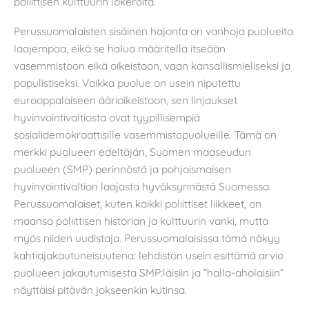
poliittisen kulttuurin lokeroita.
Perussuomalaisten sisäinen hajonta on vanhoja puolueita
laajempaa, eikä se halua määritellä itseään
vasemmistoon eikä oikeistoon, vaan kansallismieliseksi ja
populistiseksi. Vaikka puolue on usein niputettu
eurooppalaiseen äärioikeistoon, sen linjaukset
hyvinvointivaltiosta ovat tyypillisempiä
sosialidemokraattisille vasemmistopuolueille. Tämä on
merkki puolueen edeltäjän, Suomen maaseudun
puolueen (SMP) perinnöstä ja pohjoismaisen
hyvinvointivaltion laajasta hyväksynnästä Suomessa.
Perussuomalaiset, kuten kaikki poliittiset liikkeet, on
maansa poliittisen historian ja kulttuurin vanki, mutta
myös niiden uudistaja. Perussuomalaisissa tämä näkyy
kahtiajakautuneisuutena: lehdistön usein esittämä arvio
puolueen jakautumisesta SMP:läisiin ja ”halla-aholaisiin”
näyttäisi pitävän jokseenkin kutinsa.