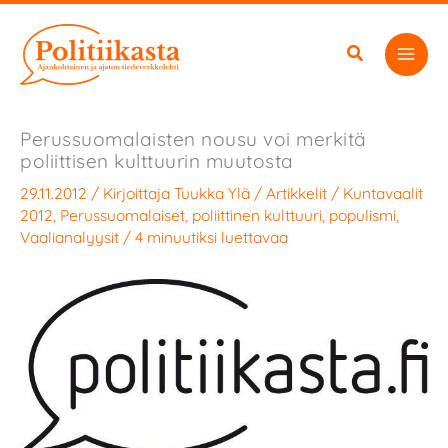
Siirry
sisältöön
Perussuomalaisten nousu voi merkitä
poliittisen kulttuurin muutosta
29.11.2012
/ Kirjoittaja
Tuukka Ylä
/
Artikkelit
/
Kuntavaalit
2012
,
Perussuomalaiset
,
poliittinen kulttuuri
,
populismi
,
Vaalianalyysit
/
4 minuutiksi luettavaa