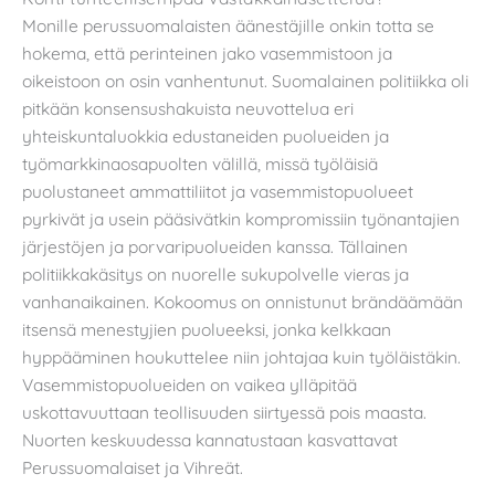
Monille perussuomalaisten äänestäjille onkin totta se
hokema, että perinteinen jako vasemmistoon ja
oikeistoon on osin vanhentunut. Suomalainen politiikka oli
pitkään konsensushakuista neuvottelua eri
yhteiskuntaluokkia edustaneiden puolueiden ja
työmarkkinaosapuolten välillä, missä työläisiä
puolustaneet ammattiliitot ja vasemmistopuolueet
pyrkivät ja usein pääsivätkin kompromissiin työnantajien
järjestöjen ja porvaripuolueiden kanssa. Tällainen
politiikkakäsitys on nuorelle sukupolvelle vieras ja
vanhanaikainen. Kokoomus on onnistunut brändäämään
itsensä menestyjien puolueeksi, jonka kelkkaan
hyppääminen houkuttelee niin johtajaa kuin työläistäkin.
Vasemmistopuolueiden on vaikea ylläpitää
uskottavuuttaan teollisuuden siirtyessä pois maasta.
Nuorten keskuudessa kannatustaan kasvattavat
Perussuomalaiset ja Vihreät.