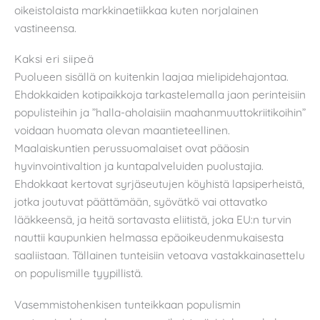
oikeistolaista markkinaetiikkaa kuten norjalainen
vastineensa.
Kaksi eri siipeä
Puolueen sisällä on kuitenkin laajaa mielipidehajontaa.
Ehdokkaiden kotipaikkoja tarkastelemalla jaon perinteisiin
populisteihin ja ”halla-aholaisiin maahanmuuttokriitikoihin”
voidaan huomata olevan maantieteellinen.
Maalaiskuntien perussuomalaiset ovat pääosin
hyvinvointivaltion ja kuntapalveluiden puolustajia.
Ehdokkaat kertovat syrjäseutujen köyhistä lapsiperheistä,
jotka joutuvat päättämään, syövätkö vai ottavatko
lääkkeensä, ja heitä sortavasta eliitistä, joka EU:n turvin
nauttii kaupunkien helmassa epäoikeudenmukaisesta
saaliistaan. Tällainen tunteisiin vetoava vastakkainasettelu
on populismille tyypillistä.
Vasemmistohenkisen tunteikkaan populismin