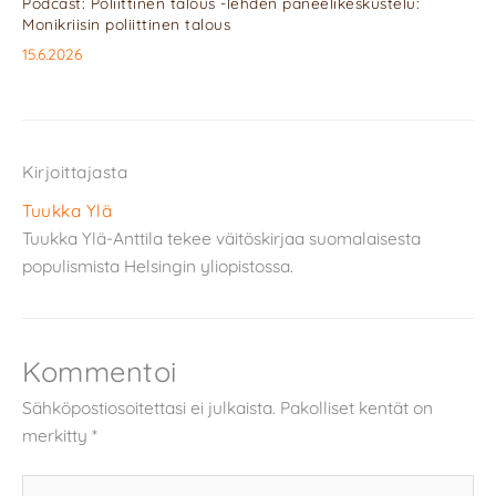
Podcast: Poliittinen talous -lehden paneelikeskustelu:
Monikriisin poliittinen talous
15.6.2026
Kirjoittajasta
Tuukka Ylä
Tuukka Ylä-Anttila tekee väitöskirjaa suomalaisesta
populismista Helsingin yliopistossa.
Kommentoi
Sähköpostiosoitettasi ei julkaista.
Pakolliset kentät on
merkitty
*
Kirjoita