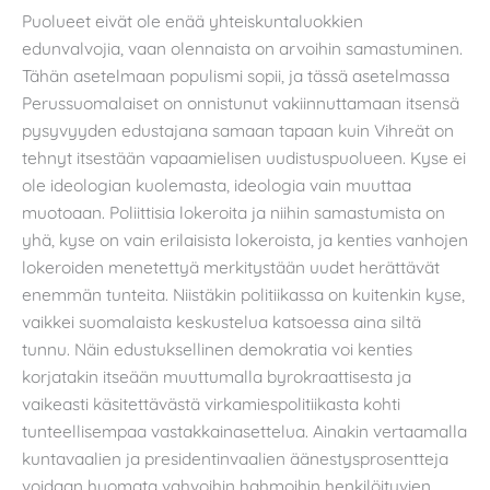
Puolueet eivät ole enää yhteiskuntaluokkien
edunvalvojia, vaan olennaista on arvoihin samastuminen.
Tähän asetelmaan populismi sopii, ja tässä asetelmassa
Perussuomalaiset on onnistunut vakiinnuttamaan itsensä
pysyvyyden edustajana samaan tapaan kuin Vihreät on
tehnyt itsestään vapaamielisen uudistuspuolueen. Kyse ei
ole ideologian kuolemasta, ideologia vain muuttaa
muotoaan. Poliittisia lokeroita ja niihin samastumista on
yhä, kyse on vain erilaisista lokeroista, ja kenties vanhojen
lokeroiden menetettyä merkitystään uudet herättävät
enemmän tunteita. Niistäkin politiikassa on kuitenkin kyse,
vaikkei suomalaista keskustelua katsoessa aina siltä
tunnu. Näin edustuksellinen demokratia voi kenties
korjatakin itseään muuttumalla byrokraattisesta ja
vaikeasti käsitettävästä virkamiespolitiikasta kohti
tunteellisempaa vastakkainasettelua. Ainakin vertaamalla
kuntavaalien ja presidentinvaalien äänestysprosentteja
voidaan huomata vahvoihin hahmoihin henkilöityvien