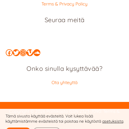
Terms & Privacy Policy
Seuraa meitä
Facebook
Twitter
Instagram
Vimeo
SoundCloud
Onko sinulla kysyttävää?
Ota yhteyttä
Copyright © 2026 Politiikasta
ISSN 2323-7090
:
Terms &
Tämä sivusto käyttää evästeitä. Voit lukea lisää
Privacy Policy
käyttämistämme evästeistä tai poistaa ne käytöstä
asetuksista
.
Website by Cobalt Studio