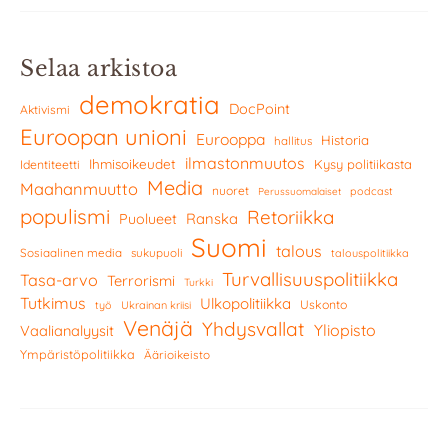
Selaa arkistoa
demokratia
DocPoint
Aktivismi
Euroopan unioni
Eurooppa
Historia
hallitus
ilmastonmuutos
Ihmisoikeudet
Kysy politiikasta
Identiteetti
Media
Maahanmuutto
nuoret
podcast
Perussuomalaiset
populismi
Retoriikka
Ranska
Puolueet
Suomi
talous
Sosiaalinen media
sukupuoli
talouspolitiikka
Turvallisuuspolitiikka
Tasa-arvo
Terrorismi
Turkki
Tutkimus
Ulkopolitiikka
Uskonto
työ
Ukrainan kriisi
Venäjä
Yhdysvallat
Yliopisto
Vaalianalyysit
Ympäristöpolitiikka
Äärioikeisto