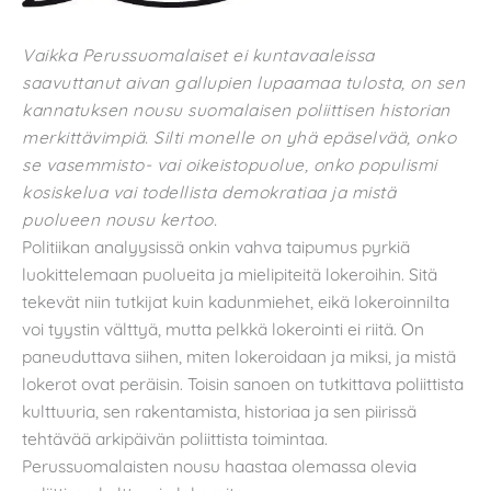
Vaikka Perussuomalaiset ei kuntavaaleissa
saavuttanut aivan gallupien lupaamaa tulosta, on sen
kannatuksen nousu suomalaisen poliittisen historian
merkittävimpiä. Silti monelle on yhä epäselvää, onko
se vasemmisto- vai oikeistopuolue, onko populismi
kosiskelua vai todellista demokratiaa ja mistä
puolueen nousu kertoo.
Politiikan analyysissä onkin vahva taipumus pyrkiä
luokittelemaan puolueita ja mielipiteitä lokeroihin. Sitä
tekevät niin tutkijat kuin kadunmiehet, eikä lokeroinnilta
voi tyystin välttyä, mutta pelkkä lokerointi ei riitä. On
paneuduttava siihen, miten lokeroidaan ja miksi, ja mistä
lokerot ovat peräisin. Toisin sanoen on tutkittava poliittista
kulttuuria, sen rakentamista, historiaa ja sen piirissä
tehtävää arkipäivän poliittista toimintaa.
Perussuomalaisten nousu haastaa olemassa olevia