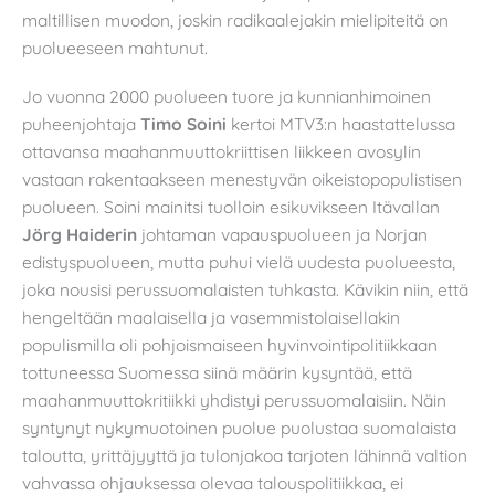
maltillisen muodon, joskin radikaalejakin mielipiteitä on
puolueeseen mahtunut.
Jo vuonna 2000 puolueen tuore ja kunnianhimoinen
puheenjohtaja
Timo Soini
kertoi MTV3:n haastattelussa
ottavansa maahanmuuttokriittisen liikkeen avosylin
vastaan rakentaakseen menestyvän oikeistopopulistisen
puolueen. Soini mainitsi tuolloin esikuvikseen Itävallan
Jörg Haiderin
johtaman vapauspuolueen ja Norjan
edistyspuolueen, mutta puhui vielä uudesta puolueesta,
joka nousisi perussuomalaisten tuhkasta. Kävikin niin, että
hengeltään maalaisella ja vasemmistolaisellakin
populismilla oli pohjoismaiseen hyvinvointipolitiikkaan
tottuneessa Suomessa siinä määrin kysyntää, että
maahanmuuttokritiikki yhdistyi perussuomalaisiin. Näin
syntynyt nykymuotoinen puolue puolustaa suomalaista
taloutta, yrittäjyyttä ja tulonjakoa tarjoten lähinnä valtion
vahvassa ohjauksessa olevaa talouspolitiikkaa, ei