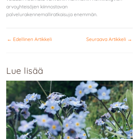
arvoyhteisöjen kiinnostavan
palvelurakennemalliratkaisuja enemmän.
←
Edellinen Artikkeli
Seuraava Artikkeli
→
Lue lisää