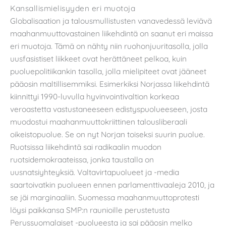
Kansallismielisyyden eri muotoja
Globalisaation ja talousmullistusten vanavedessä leviävä
maahanmuuttovastainen liikehdintä on saanut eri maissa
eri muotoja. Tämä on nähty niin ruohonjuuritasolla, jolla
uusfasistiset liikkeet ovat herättäneet pelkoa, kuin
puoluepolitiikankin tasolla, jolla mielipiteet ovat jääneet
pääosin maltillisemmiksi. Esimerkiksi Norjassa liikehdintä
kiinnittyi 1990-luvulla hyvinvointivaltion korkeaa
veroastetta vastustaneeseen edistyspuolueeseen, josta
muodostui maahanmuuttokriittinen talousliberaali
oikeistopuolue. Se on nyt Norjan toiseksi suurin puolue.
Ruotsissa liikehdintä sai radikaalin muodon
ruotsidemokraateissa, jonka taustalla on
uusnatsiyhteyksiä. Valtavirtapuolueet ja -media
saartoivatkin puolueen ennen parlamenttivaaleja 2010, ja
se jäi marginaaliin. Suomessa maahanmuuttoprotesti
löysi paikkansa SMP:n raunioille perustetusta
Perussuomalaiset -puolueesta ja sai pääosin melko