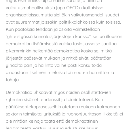
myös esimerkiksi diplomatian saralle ja niillä on
vaikutusmahdollisuuksia jopa OECD:n kaltaisissa
organisaatioissa, mutta sielläkin vaikutusmahdollisuudet
ovat suuremmat joissakin politiikkalohkoissa kuin toisissa.
Kun päätöksiä tehdään ja asioita valmistellaan
”yhteistyössä kansalaisjärjestöjen kanssa”, se luo illuusion
demokratian lisäämisestä vaikka tosiasiassa se saattaa
pikemminkin heikentää demokratiaa koska se, mitkä
järjestöt pääsevät mukaan ja mitkä eivät, päätetään
ylhäältä päin ja hallinto voi helposti konsultoida
ainoastaan itselleen mieluisia tai muuten harmittomia
tahoja.
Demokratiaa uhkaavat myös näiden osallistettavien
ryhmien sisäiset tendenssit ja toimintatavat. Kun
päätöksentekoprosesseihin otetaan mukaan kolmannen
sektorin toimijoita, yrityksiä ja ruohonjuuritason liikkeitä, ei
ole mitään keinoja taata että demokraattinen
legitimiteetti, vastuullisuus ja edustuksellisuus