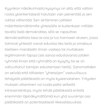
Kyynikon näkökulmasta kysymys on siitä, että valtion
roolia yksinkertaisesti halutaan vain pienentää ja sen
valtaa vähentää. Sen siirtäminen joillekin
määrittelemättömille yhteisöille ei kuitenkaan millään
tavalla lisää demokratiaa, sillä se rapauttaa
demokraattista tasa-arvoa ja luo harmaan alueen, jossa
toimivat yhteisöt voivat edustaa ties ketä ja omaksua
itselleen mandaatin ilman vaaleja tai muitakaan
legitimoinnin tapoja (siis sanoa edustavansa jotakin
ryhmää ilman että ryhmältä on kysytty tai se on
valtuuttanut toimijan edustamaan heitä). Sanomattakin
on selvää että tällaisten ”yhteisöjen” vastuullisuus
tehdyistä päätöksistä on myös kyseenalainen. Yritysten
mukaan ottaminen voi luoda paitsi selkeitä
intressiristiriitoja, myös tehdä päätöksistä entistä
enemmän läpinäkymättömiä kun yhä suurempi osa
päätöksistä on potentiaalisesti liikesalaisuuksia.