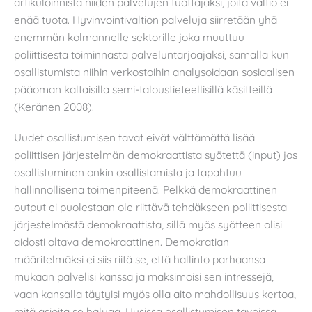
artikuloinnista niiden palvelujen tuottajaksi, joita valtio ei
enää tuota. Hyvinvointivaltion palveluja siirretään yhä
enemmän kolmannelle sektorille joka muuttuu
poliittisesta toiminnasta palveluntarjoajaksi, samalla kun
osallistumista niihin verkostoihin analysoidaan sosiaalisen
pääoman kaltaisilla semi-taloustieteellisillä käsitteillä
(Keränen 2008).
Uudet osallistumisen tavat eivät välttämättä lisää
poliittisen järjestelmän demokraattista syötettä (input) jos
osallistuminen onkin osallistamista ja tapahtuu
hallinnollisena toimenpiteenä. Pelkkä demokraattinen
output ei puolestaan ole riittävä tehdäkseen poliittisesta
järjestelmästä demokraattista, sillä myös syötteen olisi
aidosti oltava demokraattinen. Demokratian
määritelmäksi ei siis riitä se, että hallinto parhaansa
mukaan palvelisi kanssa ja maksimoisi sen intressejä,
vaan kansalla täytyisi myös olla aito mahdollisuus kertoa,
mitä asioita se haluaa. Uusissa osallistumisen tavoissa