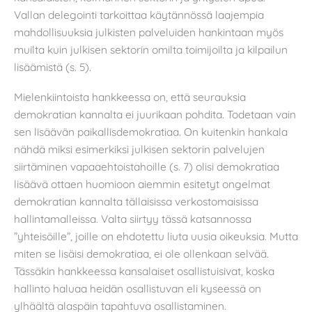
Vallan delegointi tarkoittaa käytännössä laajempia
mahdollisuuksia julkisten palveluiden hankintaan myös
muilta kuin julkisen sektorin omilta toimijoilta ja kilpailun
lisäämistä (s. 5).
Mielenkiintoista hankkeessa on, että seurauksia
demokratian kannalta ei juurikaan pohdita. Todetaan vain
sen lisäävän paikallisdemokratiaa. On kuitenkin hankala
nähdä miksi esimerkiksi julkisen sektorin palvelujen
siirtäminen vapaaehtoistahoille (s. 7) olisi demokratiaa
lisäävä ottaen huomioon aiemmin esitetyt ongelmat
demokratian kannalta tällaisissa verkostomaisissa
hallintamalleissa. Valta siirtyy tässä katsannossa
”yhteisöille”, joille on ehdotettu liuta uusia oikeuksia. Mutta
miten se lisäisi demokratiaa, ei ole ollenkaan selvää.
Tässäkin hankkeessa kansalaiset osallistuisivat, koska
hallinto haluaa heidän osallistuvan eli kyseessä on
ylhäältä alaspäin tapahtuva osallistaminen.