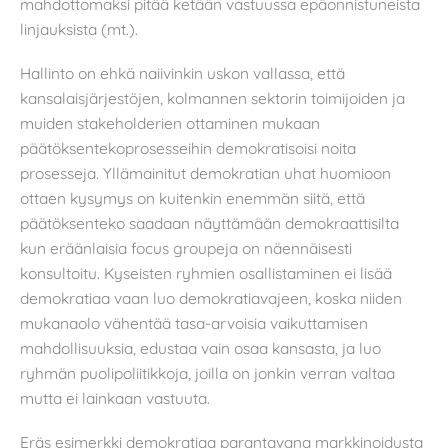
mahdottomaksi pitää ketään vastuussa epäonnistuneista
linjauksista (mt.).
Hallinto on ehkä naiivinkin uskon vallassa, että
kansalaisjärjestöjen, kolmannen sektorin toimijoiden ja
muiden stakeholderien ottaminen mukaan
päätöksentekoprosesseihin demokratisoisi noita
prosesseja. Yllämainitut demokratian uhat huomioon
ottaen kysymys on kuitenkin enemmän siitä, että
päätöksenteko saadaan näyttämään demokraattisilta
kun eräänlaisia focus groupeja on näennäisesti
konsultoitu. Kyseisten ryhmien osallistaminen ei lisää
demokratiaa vaan luo demokratiavajeen, koska niiden
mukanaolo vähentää tasa-arvoisia vaikuttamisen
mahdollisuuksia, edustaa vain osaa kansasta, ja luo
ryhmän puolipoliitikkoja, joilla on jonkin verran valtaa
mutta ei lainkaan vastuuta.
Eräs esimerkki demokratiaa parantavana markkinoidusta