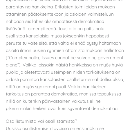
parantavina hankkeina. Erilaisten toimijoiden mukaan
ottaminen päätöksentekoon ja asioiden valmisteluun
nähdään siis lähes aksiomaattisesti demokratiaa
lisäävänä toimenpiteenä. Taustalla on paitsi halu
osallistaa kansalaisia, myös jokseenkin heppoisesti
perusteltu väite siitä, että valtio ei enää pysty hoitamaan
asioita ilman uusien ryhmien ottamista mukaan hallintoon
(”Complex policy issues cannot be solved by government
alone”). Vaikka joissakin näistä hankkeissa on myös hyviä
puolia ja oletettavasti useimpien niiden tarkoituksena on
aidosti parantaa kansalaisten osallistumismahdollisuuksia,
niillä on myös synkempi puoli. Vaikka hankkeiden
tarkoitus on parantaa demokratiaa, monissa tapauksissa
niillä on kuitenkin päinvastainen vaikutus eli ne
pikemminkin heikentävät kuin syventävät demokratiaa.
Osallistumista vai osallistamista?
Uusissa osallistumisen tavoissa on ensinnäkin se