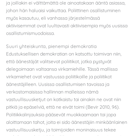
ja joillakin ei välttämättä ole ainoatakaan ääntä asiassa,
johon hän haluaisi vaikuttaa. Poliittinen osallistuminen
myös kasautuu, eli vanhassa järjestelmässä
aktiivisemmat ovat luultavasti aktiivisempia myös uusissa
osallistumismuodoissa.
Suuri yhteiskunta, pienempi demokratia
Edustuksellisen demokratian on katsottu toimivan niin,
että äänestäjät valitsevat poliitikot, jotka pystyvät
delegoimaan valtaansa virkamiehille. Tässä mallissa
virkamiehet ovat vastuussa poliitikoille ja poliitikot
äänestäjilleen. Uusissa osallistumisen tavoissa ja
verkostomaisissa hallinnan malleissa nämä
vastuullisuusketjut on katkaistu tai ainakin ne ovat niin
pitkiä ja epäselviä, että ne eivät toimi (Bevir 2010, 96).
Politiikkalinjauksia pääsevät muokkaamaan tai jopa
aloittamaan tahot, joita ei sido äänestäjiin minkäänlainen
vastuullisuusketju, ja toimijoiden moninaisuus tekee