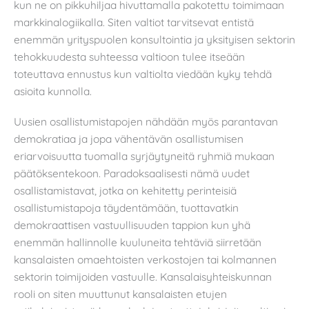
kun ne on pikkuhiljaa hivuttamalla pakotettu toimimaan
markkinalogiikalla. Siten valtiot tarvitsevat entistä
enemmän yrityspuolen konsultointia ja yksityisen sektorin
tehokkuudesta suhteessa valtioon tulee itseään
toteuttava ennustus kun valtiolta viedään kyky tehdä
asioita kunnolla.
Uusien osallistumistapojen nähdään myös parantavan
demokratiaa ja jopa vähentävän osallistumisen
eriarvoisuutta tuomalla syrjäytyneitä ryhmiä mukaan
päätöksentekoon. Paradoksaalisesti nämä uudet
osallistamistavat, jotka on kehitetty perinteisiä
osallistumistapoja täydentämään, tuottavatkin
demokraattisen vastuullisuuden tappion kun yhä
enemmän hallinnolle kuuluneita tehtäviä siirretään
kansalaisten omaehtoisten verkostojen tai kolmannen
sektorin toimijoiden vastuulle. Kansalaisyhteiskunnan
rooli on siten muuttunut kansalaisten etujen