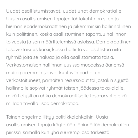
Uudet osallistumistavat, uudet uhat demokratialle
Uusien osallistumisen tapojen lähtökohta on siten jo
hieman epädemokraattinen ja pikemminkin hallinnollinen
kuin poliittinen, koska osallistuminen tapahtuu hallinnon
toiveesta ja sen määrittelemissä asioissa. Demokraattinen
tasavertaisuus kärsii, koska hallinto voi osallistaa niitä
ryhmiä joita se haluaa ja olla osallistamatta toisia.
Verkostomaisen hallinnan uusissa muodoissa äänensä
muita paremmin saavat kuuluviin parhaiten
verkostoituneet, parhaiten resursoidut tai jostakin syystä
hallinnolle sopivat ryhmät toisten jäädessä taka-alalle,
mikä tietysti on uhka demokraattiselle tasa-arvolle eikä
millään tavalla lisää demokratiaa.
Toinen ongelma liittyy politiikkalohkoihin. Uusia
osallistumisen tapoja käytetään lähinnä lähidemokratian
piirissä, samalla kun yhä suurempi osa tärkeistä