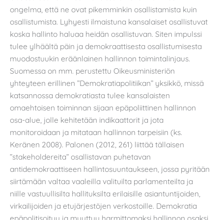
ongelma, että ne ovat pikemminkin osallistamista kuin
osallistumista. Lyhyesti ilmaistuna kansalaiset osallistuvat
koska hallinto haluaa heidän osallistuvan. Siten impulssi
tulee ylhäältä päin ja demokraattisesta osallistumisesta
muodostuukin eräänlainen hallinnon toimintalinjaus.
Suomessa on mm. perustettu Oikeusministeriön
yhteyteen erillinen ”Demokratiapolitiikan” yksikkö, missä
katsannossa demokratiasta tulee kansalaisten
omaehtoisen toiminnan sijaan epäpoliittinen hallinnon
osa-alue, jolle kehitetään indikaattorit ja jota
monitoroidaan ja mitataan hallinnon tarpeisiin (ks.
Keränen 2008). Palonen (2012, 261) liittää tällaisen
”stakeholdereita” osallistavan puhetavan
antidemokraattiseen hallintosuuntaukseen, jossa pyritään
siirtämään valtaa vaaleilla valituilta parlamenteilta ja
niille vastuullisilta hallituksilta erilaisille asiantuntijoiden,
virkailijoiden ja etujärjestöjen verkostoille. Demokratia
epäpolitisoituu ja muuttuu harmittomaksi hallinnon osaksi,