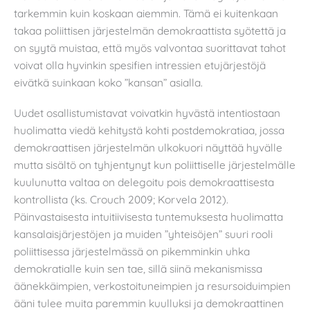
tarkemmin kuin koskaan aiemmin. Tämä ei kuitenkaan
takaa poliittisen järjestelmän demokraattista syötettä ja
on syytä muistaa, että myös valvontaa suorittavat tahot
voivat olla hyvinkin spesifien intressien etujärjestöjä
eivätkä suinkaan koko ”kansan” asialla.
Uudet osallistumistavat voivatkin hyvästä intentiostaan
huolimatta viedä kehitystä kohti postdemokratiaa, jossa
demokraattisen järjestelmän ulkokuori näyttää hyvälle
mutta sisältö on tyhjentynyt kun poliittiselle järjestelmälle
kuulunutta valtaa on delegoitu pois demokraattisesta
kontrollista (ks. Crouch 2009; Korvela 2012).
Päinvastaisesta intuitiivisesta tuntemuksesta huolimatta
kansalaisjärjestöjen ja muiden ”yhteisöjen” suuri rooli
poliittisessa järjestelmässä on pikemminkin uhka
demokratialle kuin sen tae, sillä siinä mekanismissa
äänekkäimpien, verkostoituneimpien ja resursoiduimpien
ääni tulee muita paremmin kuulluksi ja demokraattinen