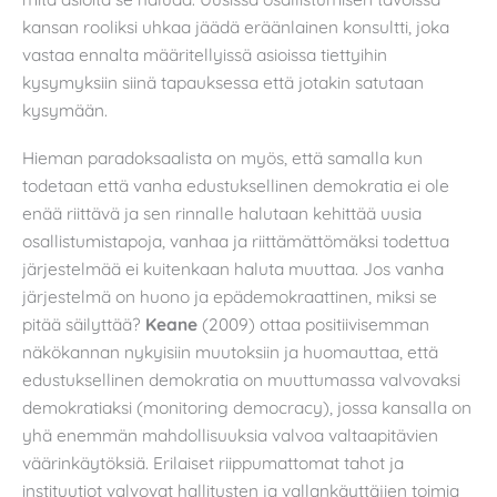
kansan rooliksi uhkaa jäädä eräänlainen konsultti, joka
vastaa ennalta määritellyissä asioissa tiettyihin
kysymyksiin siinä tapauksessa että jotakin satutaan
kysymään.
Hieman paradoksaalista on myös, että samalla kun
todetaan että vanha edustuksellinen demokratia ei ole
enää riittävä ja sen rinnalle halutaan kehittää uusia
osallistumistapoja, vanhaa ja riittämättömäksi todettua
järjestelmää ei kuitenkaan haluta muuttaa. Jos vanha
järjestelmä on huono ja epädemokraattinen, miksi se
pitää säilyttää?
Keane
(2009) ottaa positiivisemman
näkökannan nykyisiin muutoksiin ja huomauttaa, että
edustuksellinen demokratia on muuttumassa valvovaksi
demokratiaksi (monitoring democracy), jossa kansalla on
yhä enemmän mahdollisuuksia valvoa valtaapitävien
väärinkäytöksiä. Erilaiset riippumattomat tahot ja
instituutiot valvovat hallitusten ja vallankäyttäjien toimia