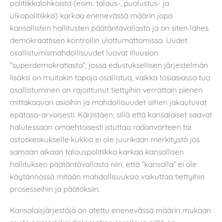
politiikkalohkoista (esim. talous-, puolustus- ja
ulkopolitiikka) karkaa enenevässä määrin jopa
kansallisten hallitusten päätäntävallasta ja on siten lähes
demokraattisen kontrollin ulottumattomissa. Uudet
osallistumismahdollisuudet luovat illuusion
”superdemokratiasta”, jossa edustuksellisen järjestelmän
lisäksi on muitakin tapoja osallistua, vaikka tosiasiassa tuo
osallistuminen on rajoittunut tiettyihin verrattain pienen
mittakaavan asioihin ja mahdollisuudet siihen jakautuvat
epätasa-arvoisesti. Kärjistäen, sillä että kansalaiset saavat
halutessaan omaehtoisesti istuttaa radanvarteen tai
ostoskeskukselle kukkia ei ole juurikaan merkitystä jos
samaan aikaan talouspolitiikka karkaa kansallisen
hallituksen päätäntävallasta niin, että ”kansalla” ei ole
käytännössä mitään mahdollisuuksia vaikuttaa tiettyihin
prosesseihin ja päätöksiin.
Kansalaisjärjestöjä on otettu enenevässä määrin mukaan