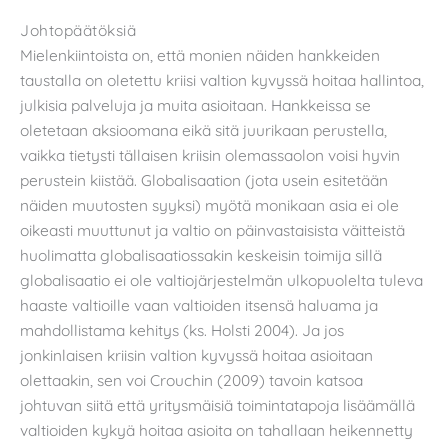
Johtopäätöksiä
Mielenkiintoista on, että monien näiden hankkeiden
taustalla on oletettu kriisi valtion kyvyssä hoitaa hallintoa,
julkisia palveluja ja muita asioitaan. Hankkeissa se
oletetaan aksioomana eikä sitä juurikaan perustella,
vaikka tietysti tällaisen kriisin olemassaolon voisi hyvin
perustein kiistää. Globalisaation (jota usein esitetään
näiden muutosten syyksi) myötä monikaan asia ei ole
oikeasti muuttunut ja valtio on päinvastaisista väitteistä
huolimatta globalisaatiossakin keskeisin toimija sillä
globalisaatio ei ole valtiojärjestelmän ulkopuolelta tuleva
haaste valtioille vaan valtioiden itsensä haluama ja
mahdollistama kehitys (ks. Holsti 2004). Ja jos
jonkinlaisen kriisin valtion kyvyssä hoitaa asioitaan
olettaakin, sen voi Crouchin (2009) tavoin katsoa
johtuvan siitä että yritysmäisiä toimintatapoja lisäämällä
valtioiden kykyä hoitaa asioita on tahallaan heikennetty