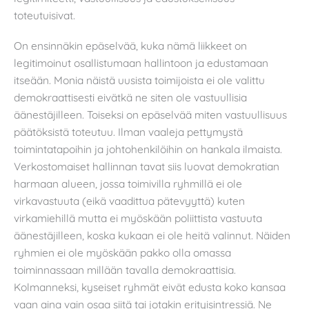
toteutuisivat.
On ensinnäkin epäselvää, kuka nämä liikkeet on
legitimoinut osallistumaan hallintoon ja edustamaan
itseään. Monia näistä uusista toimijoista ei ole valittu
demokraattisesti eivätkä ne siten ole vastuullisia
äänestäjilleen. Toiseksi on epäselvää miten vastuullisuus
päätöksistä toteutuu. Ilman vaaleja pettymystä
toimintatapoihin ja johtohenkilöihin on hankala ilmaista.
Verkostomaiset hallinnan tavat siis luovat demokratian
harmaan alueen, jossa toimivilla ryhmillä ei ole
virkavastuuta (eikä vaadittua pätevyyttä) kuten
virkamiehillä mutta ei myöskään poliittista vastuuta
äänestäjilleen, koska kukaan ei ole heitä valinnut. Näiden
ryhmien ei ole myöskään pakko olla omassa
toiminnassaan millään tavalla demokraattisia.
Kolmanneksi, kyseiset ryhmät eivät edusta koko kansaa
vaan aina vain osaa siitä tai jotakin erityisintressiä. Ne