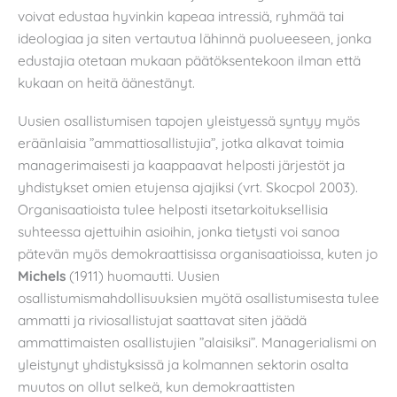
voivat edustaa hyvinkin kapeaa intressiä, ryhmää tai
ideologiaa ja siten vertautua lähinnä puolueeseen, jonka
edustajia otetaan mukaan päätöksentekoon ilman että
kukaan on heitä äänestänyt.
Uusien osallistumisen tapojen yleistyessä syntyy myös
eräänlaisia ”ammattiosallistujia”, jotka alkavat toimia
managerimaisesti ja kaappaavat helposti järjestöt ja
yhdistykset omien etujensa ajajiksi (vrt. Skocpol 2003).
Organisaatioista tulee helposti itsetarkoituksellisia
suhteessa ajettuihin asioihin, jonka tietysti voi sanoa
pätevän myös demokraattisissa organisaatioissa, kuten jo
Michels
(1911) huomautti. Uusien
osallistumismahdollisuuksien myötä osallistumisesta tulee
ammatti ja riviosallistujat saattavat siten jäädä
ammattimaisten osallistujien ”alaisiksi”. Managerialismi on
yleistynyt yhdistyksissä ja kolmannen sektorin osalta
muutos on ollut selkeä, kun demokraattisten