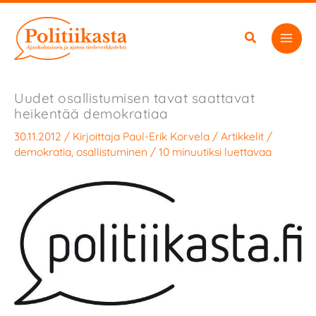
Siirry
sisältöön
Uudet osallistumisen tavat saattavat
heikentää demokratiaa
30.11.2012
/ Kirjoittaja
Paul-Erik Korvela
/
Artikkelit
/
demokratia
,
osallistuminen
/
10 minuutiksi luettavaa