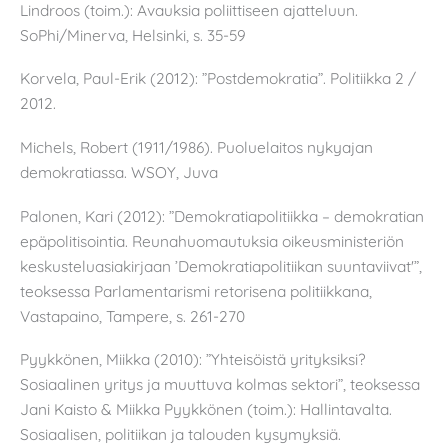
Lindroos (toim.): Avauksia poliittiseen ajatteluun.
SoPhi/Minerva, Helsinki, s. 35-59
Korvela, Paul-Erik (2012): ”Postdemokratia”. Politiikka 2 /
2012.
Michels, Robert (1911/1986). Puoluelaitos nykyajan
demokratiassa. WSOY, Juva
Palonen, Kari (2012): ”Demokratiapolitiikka – demokratian
epäpolitisointia. Reunahuomautuksia oikeusministeriön
keskusteluasiakirjaan ’Demokratiapolitiikan suuntaviivat'”,
teoksessa Parlamentarismi retorisena politiikkana,
Vastapaino, Tampere, s. 261-270
Pyykkönen, Miikka (2010): ”Yhteisöistä yrityksiksi?
Sosiaalinen yritys ja muuttuva kolmas sektori”, teoksessa
Jani Kaisto & Miikka Pyykkönen (toim.): Hallintavalta.
Sosiaalisen, politiikan ja talouden kysymyksiä.