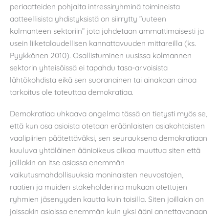
periaatteiden pohjalta intressiryhminä toimineista
aatteellisista yhdistyksistä on siirrytty ”uuteen
kolmanteen sektoriin” jota johdetaan ammattimaisesti ja
usein liiketaloudellisen kannattavuuden mittareilla (ks.
Pyykkönen 2010). Osallistuminen uusissa kolmannen
sektorin yhteisöissä ei tapahdu tasa-arvoisista
lähtökohdista eikä sen suoranainen tai ainakaan ainoa
tarkoitus ole toteuttaa demokratiaa.
Demokratiaa uhkaava ongelma tässä on tietysti myös se,
että kun osa asioista otetaan eräänlaisten asiakohtaisten
vaalipiirien päätettäväksi, sen seurauksena demokratiaan
kuuluva yhtäläinen äänioikeus alkaa muuttua siten että
joillakin on itse asiassa enemmän
vaikutusmahdollisuuksia moninaisten neuvostojen,
raatien ja muiden stakeholderina mukaan otettujen
ryhmien jäsenyyden kautta kuin toisilla. Siten joillakin on
joissakin asioissa enemmän kuin yksi ääni annettavanaan