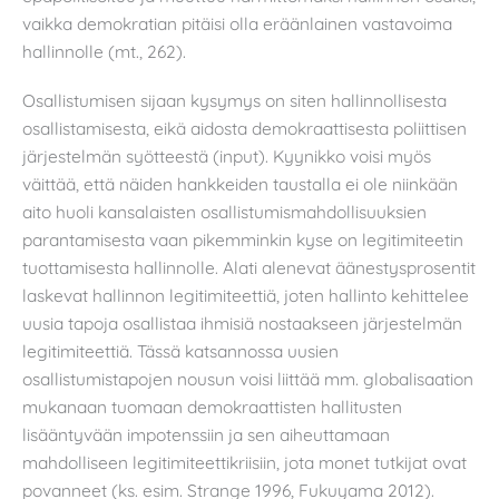
vaikka demokratian pitäisi olla eräänlainen vastavoima
hallinnolle (mt., 262).
Osallistumisen sijaan kysymys on siten hallinnollisesta
osallistamisesta, eikä aidosta demokraattisesta poliittisen
järjestelmän syötteestä (input). Kyynikko voisi myös
väittää, että näiden hankkeiden taustalla ei ole niinkään
aito huoli kansalaisten osallistumismahdollisuuksien
parantamisesta vaan pikemminkin kyse on legitimiteetin
tuottamisesta hallinnolle. Alati alenevat äänestysprosentit
laskevat hallinnon legitimiteettiä, joten hallinto kehittelee
uusia tapoja osallistaa ihmisiä nostaakseen järjestelmän
legitimiteettiä. Tässä katsannossa uusien
osallistumistapojen nousun voisi liittää mm. globalisaation
mukanaan tuomaan demokraattisten hallitusten
lisääntyvään impotenssiin ja sen aiheuttamaan
mahdolliseen legitimiteettikriisiin, jota monet tutkijat ovat
povanneet (ks. esim. Strange 1996, Fukuyama 2012).