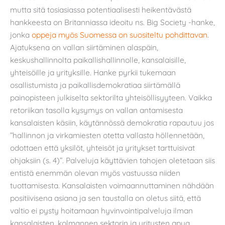
mutta sitä tosiasiassa potentiaalisesti heikentävästä
hankkeesta on Britanniassa ideoitu ns. Big Society -hanke,
jonka
oppeja myös Suomessa on suositeltu pohdittavan
.
Ajatuksena on vallan siirtäminen alaspäin,
keskushallinnolta paikallishallinnolle, kansalaisille,
yhteisöille ja yrityksille. Hanke pyrkii tukemaan
osallistumista ja paikallisdemokratiaa siirtämällä
painopisteen julkiselta sektorilta yhteisöllisyyteen. Vaikka
retoriikan tasolla kysymys on vallan antamisesta
kansalaisten käsiin, käytännössä demokratia rapautuu jos
”hallinnon ja virkamiesten otetta vallasta höllennetään,
odottaen että yksilöt, yhteisöt ja yritykset tarttuisivat
ohjaksiin (s. 4)”. Palveluja käyttävien tahojen oletetaan siis
entistä enemmän olevan myös vastuussa niiden
tuottamisesta. Kansalaisten voimaannuttaminen nähdään
positiivisena asiana ja sen taustalla on oletus siitä, että
valtio ei pysty hoitamaan hyvinvointipalveluja ilman
kansalaisten, kolmannen sektorin ja yritysten apua.