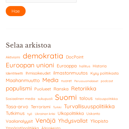
Selaa arkistoa
demokratia
DocPoint
Aktivismi
Euroopan unioni
Eurooppa
Historia
hallitus
ilmastonmuutos
Ihmisoikeudet
Kysy politiikasta
Identiteetti
Media
Maahanmuutto
nuoret
podcast
Perussuomalaiset
populismi
Retoriikka
Ranska
Puolueet
Suomi
talous
Sosiaalinen media
sukupuoli
talouspolitiikka
Turvallisuuspolitiikka
Tasa-arvo
Terrorismi
Turkki
Tutkimus
Ulkopolitiikka
Uskonto
työ
Ukrainan kriisi
Venäjä
Yhdysvallat
Yliopisto
Vaalianalyysit
Ympäristöpolitiikka
Äärioikeisto