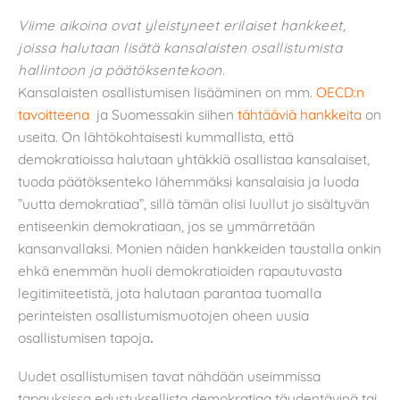
Viime aikoina ovat yleistyneet erilaiset hankkeet,
joissa halutaan lisätä kansalaisten osallistumista
hallintoon ja päätöksentekoon.
Kansalaisten osallistumisen lisääminen on mm.
OECD:n
tavoitteena
ja Suomessakin siihen
tähtääviä hankkeita
on
useita. On lähtökohtaisesti kummallista, että
demokratioissa halutaan yhtäkkiä osallistaa kansalaiset,
tuoda päätöksenteko lähemmäksi kansalaisia ja luoda
”uutta demokratiaa”, sillä tämän olisi luullut jo sisältyvän
entiseenkin demokratiaan, jos se ymmärretään
kansanvallaksi. Monien näiden hankkeiden taustalla onkin
ehkä enemmän huoli demokratioiden rapautuvasta
legitimiteetistä, jota halutaan parantaa tuomalla
perinteisten osallistumismuotojen oheen uusia
osallistumisen tapoja
.
Uudet osallistumisen tavat nähdään useimmissa
tapauksissa edustuksellista demokratiaa täydentävinä tai