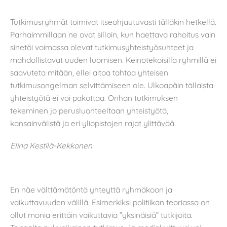
Tutkimusryhmät toimivat itseohjautuvasti tälläkin hetkellä.
Parhaimmillaan ne ovat silloin, kun haettava rahoitus vain
sinetöi voimassa olevat tutkimusyhteistyösuhteet ja
mahdollistavat uuden luomisen. Keinotekoisilla ryhmillä ei
saavuteta mitään, ellei aitoa tahtoa yhteisen
tutkimusongelman selvittämiseen ole. Ulkoapäin tällaista
yhteistyötä ei voi pakottaa. Onhan tutkimuksen
tekeminen jo perusluonteeltaan yhteistyötä,
kansainvälistä ja eri yliopistojen rajat ylittävää.
Elina Kestilä-Kekkonen
En näe välttämätöntä yhteyttä ryhmäkoon ja
vaikuttavuuden välillä. Esimerkiksi politiikan teoriassa on
ollut monia erittäin vaikuttavia ”yksinäisiä” tutkijoita.