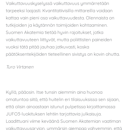
Vaikuttavuuskyselyssä vaikuttavuus ymmärretään
tarpeeksi laajasti. Kvantitatiivisilla mittareilla voidaan
kattaa vain pieni osa vaikuttavuudesta. Olennaista on
tutkijoiden ja käytännön toimijoiden kohtaaminen.
Suomen Akatemia tietää hyvin rajoitukset, jotka
vaikuttavuuteen liittyvät, mutta poliittisten paineiden
vuoksi tätä pitää jauhaa jatkuvasti, koska
päätöksentekijöiden tieteellinen sivistys on kovin ohutta.
Turo Virtanen
Kyllä, pääosin. Itse tunsin aiemmin aina huonoa
omatuntoa siitä, että huitelin eri tilaisuuksissa sen sijaan,
että olisin ainoastaan istunut pulpetissa kirjoittamassa
JUFO3-luokituksen lehtiin tarjottavia julkaisuja.
Laadittuani viime keväänä Suomen Akatemian vaatiman
vaikuttavuusarvion, ymmärsin aiempaa vahvemmin, että