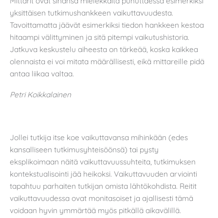
Mittarit ovat sinänsä mielekkäitä puhuttaessa esimerkiksi
yksittäisen tutkimushankkeen vaikuttavuudesta.
Tavoittamatta jäävät esimerkiksi tiedon hankkeen kestoa
hitaampi välittyminen ja sitä pitempi vaikutushistoria.
Jatkuva keskustelu aiheesta on tärkeää, koska kaikkea
olennaista ei voi mitata määrällisesti, eikä mittareille pidä
antaa liikaa valtaa.
Petri Koikkalainen
Jollei tutkija itse koe vaikuttavansa mihinkään (edes
kansalliseen tutkimusyhteisöönsä) tai pysty
eksplikoimaan näitä vaikuttavuussuhteita, tutkimuksen
kontekstualisointi jää heikoksi. Vaikuttavuuden arviointi
tapahtuu parhaiten tutkijan omista lähtökohdista. Reitit
vaikuttavuudessa ovat monitasoiset ja ajallisesti tämä
voidaan hyvin ymmärtää myös pitkällä aikavälillä.