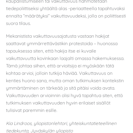
kaupallistumiseen tai vaikuttavuus hahmotetaan
tiedepoliittiseksi yhtäältä alas -periaatteella tapahtuvaksi
ennalta ”määrätyksi” vaikuttavuudeksi, jolla on poliittisesti
suora tilaus.
Mekanistista vaikuttavuusajatusta vastaan hakijat
saattavat ymmärrettävästikin protestoida – huonossa
tapauksessa siten, että hakija itse ei kuvaile
vaikuttavuutta kovinkaan laajalti omassa hakemuksessa.
Tämä johtaa siihen, että arvioitsija ei myöskään tätä
kohtaa arvioi, jolloin tutkija häviää. Vaikuttavuus on
kenties huono sana, mutta oman tutkimuksen kontekstin
ymmärtäminen on tärkeää ja sitä pitäisi voida avata.
Vaikuttavuuden arvioinnin olisi hyvä tapahtua siten, että
tutkimuksen vaikuttavuuden hyvin erilaiset sisällöt
tulisivat paremmin esille.
Kia Lindroos, yliopistonlehtori, yhteiskuntatieteellinen
tiedekunta, Jyväskylän yliopisto