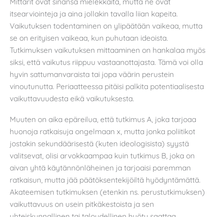
Mittarit ovat sinänsä mielekkäitä, mutta ne ovat
itsearviointeja ja aina jollakin tavalla liian kapeita.
Vaikutuksen todentaminen on ylipäätään vaikeaa, mutta
se on erityisen vaikeaa, kun puhutaan ideoista.
Tutkimuksen vaikutuksen mittaaminen on hankalaa myös
siksi, että vaikutus riippuu vastaanottajasta. Tämä voi olla
hyvin sattumanvaraista tai jopa väärin perustein
vinoutunutta. Periaatteessa pitäisi palkita potentiaalisesta
vaikuttavuudesta eikä vaikutuksesta.
Muuten on aika epäreilua, että tutkimus A, joka tarjoaa
huonoja ratkaisuja ongelmaan x, mutta jonka poliitikot
jostakin sekundäärisestä (kuten ideologisista) syystä
valitsevat, olisi arvokkaampaa kuin tutkimus B, joka on
aivan yhtä käytännönläheinen ja tarjoaisi paremman
ratkaisun, mutta jää päätöksentekijöiltä hyödyntämättä.
Akateemisen tutkimuksen (etenkin ns. perustutkimuksen)
vaikuttavuus on usein pitkäkestoista ja sen
yhteiskunnallinen tai taloudellinen hyöty saattaa