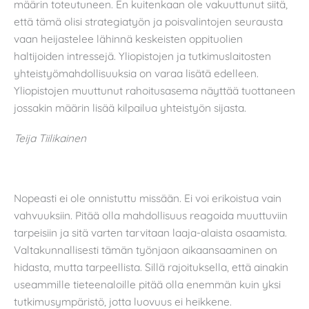
määrin toteutuneen. En kuitenkaan ole vakuuttunut siitä,
että tämä olisi strategiatyön ja poisvalintojen seurausta
vaan heijastelee lähinnä keskeisten oppituolien
haltijoiden intressejä. Yliopistojen ja tutkimuslaitosten
yhteistyömahdollisuuksia on varaa lisätä edelleen.
Yliopistojen muuttunut rahoitusasema näyttää tuottaneen
jossakin määrin lisää kilpailua yhteistyön sijasta.
Teija Tiilikainen
Nopeasti ei ole onnistuttu missään. Ei voi erikoistua vain
vahvuuksiin. Pitää olla mahdollisuus reagoida muuttuviin
tarpeisiin ja sitä varten tarvitaan laaja-alaista osaamista.
Valtakunnallisesti tämän työnjaon aikaansaaminen on
hidasta, mutta tarpeellista. Sillä rajoituksella, että ainakin
useammille tieteenaloille pitää olla enemmän kuin yksi
tutkimusympäristö, jotta luovuus ei heikkene.