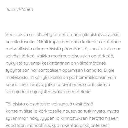
Turo Virtanen
Suosituksia on lähdetty toteuttamaan yliopistoissa varsin
karulla tavalla. Mikäli implementaatio kuitenkin erotetaan
mahdollisista alkuperäisistä päämääristä, suosituksissa on
selvästi järkeä. Vaikka monimuotoisuuskin on tärkeää,
nykyistä syvempi keskittäminen on välttämätöntä
työyhteisön horisontaalisen oppimisen kannalta. Ei ole
mielekästä, mikäli yksikössä on parhaimmillaankin vain
kourallinen ihmisiä, jotka tutkivat edes suurin piirtein
samoja teemoja yhteneväisin menetelmin.
Tällaisista olosuhteista voi syntyä yksittäistä
kansainväliselle kärkitasolle nousevaa tutkimusta, mutta
syvemmän näkyvyyden ja kiinnostuksen herättämiseen
vaaditaan mahdollisuuksia rakentaa pitkäjänteisesti