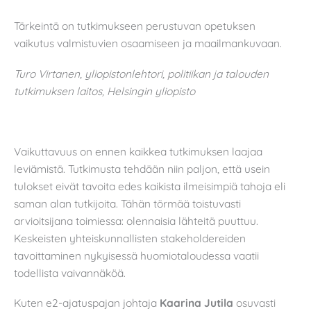
Tärkeintä on tutkimukseen perustuvan opetuksen
vaikutus valmistuvien osaamiseen ja maailmankuvaan.
Turo Virtanen, yliopistonlehtori, politiikan ja talouden
tutkimuksen laitos, Helsingin yliopisto
Vaikuttavuus on ennen kaikkea tutkimuksen laajaa
leviämistä. Tutkimusta tehdään niin paljon, että usein
tulokset eivät tavoita edes kaikista ilmeisimpiä tahoja eli
saman alan tutkijoita. Tähän törmää toistuvasti
arvioitsijana toimiessa: olennaisia lähteitä puuttuu.
Keskeisten yhteiskunnallisten stakeholdereiden
tavoittaminen nykyisessä huomiotaloudessa vaatii
todellista vaivannäköä.
Kuten e2-ajatuspajan johtaja
Kaarina Jutila
osuvasti