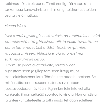
tutkimusinfrastruktuuria. Tämä edellyttää resurssien
tarkempaa kanavoimista, mihin on yhteiskuntatieteiden
osalta vielä matkaa.
Hanna Wass
Yksi trendi pyrkimyksessä vahvistaa tutkimuksen sekä
tieteellisestä että yhteiskunnallista vaikuttavuutta on
panostaa enenevissä määrin tutkimusryhmien
muodostumiseen. Millaisia etuja ja ongelmia
tutkimusryhmiin liittyy?
Tutkimusryhmät ovat tärkeitä, mutta niiden
pystyttämiseen ja ylläpitämiseen liittyy myös
transaktiokustannuksia. Tämä tulee ottaa huomioon. Se
mikä institutionaalisuuden asteessa voitetaan,
joustavuudessa hävitään. Ryhmien toiminta voi olla
kankeata ilman selkeää suuntaa ja visiota. Humanistista
ja yhteiskuntatieteellistä tutkimusta tehdään edelleen