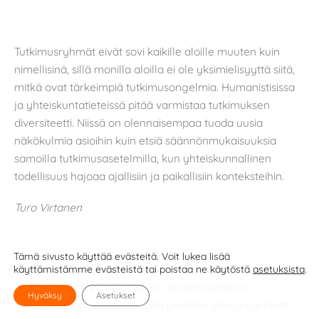
Tutkimusryhmät eivät sovi kaikille aloille muuten kuin
nimellisinä, sillä monilla aloilla ei ole yksimielisyyttä siitä,
mitkä ovat tärkeimpiä tutkimusongelmia. Humanistisissa
ja yhteiskuntatieteissä pitää varmistaa tutkimuksen
diversiteetti. Niissä on olennaisempaa tuoda uusia
näkökulmia asioihin kuin etsiä säännönmukaisuuksia
samoilla tutkimusasetelmilla, kun yhteiskunnallinen
todellisuus hajoaa ajallisiin ja paikallisiin konteksteihin.
Turo Virtanen
Tämä sivusto käyttää evästeitä. Voit lukea lisää
Tämä on suomalaisen yhteiskuntatieteellisen tutkimuksen
käyttämistämme evästeistä tai poistaa ne käytöstä
asetuksista
.
yksi keskeinen kompastuskivi, ainakin politiikan
Hyväksy
Asetukset
tutkimuksessa. On lahjakkaita yksilöitä, jotka puurtavat