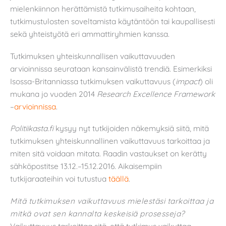
mielenkiinnon herättämistä tutkimusaiheita kohtaan,
tutkimustulosten soveltamista käytäntöön tai kaupallisesti
sekä yhteistyötä eri ammattiryhmien kanssa.
Tutkimuksen yhteiskunnallisen vaikuttavuuden
arvioinnissa seurataan kansainvälistä trendiä. Esimerkiksi
Isossa-Britanniassa tutkimuksen vaikuttavuus (
impact
) oli
mukana jo vuoden 2014
Research Excellence Framework
–
arvioinnissa
.
Politiikasta.fi
kysyy nyt tutkijoiden näkemyksiä siitä, mitä
tutkimuksen yhteiskunnallinen vaikuttavuus tarkoittaa ja
miten sitä voidaan mitata. Raadin vastaukset on kerätty
sähköpostitse 13.12.–15.12.2016. Aikaisempiin
tutkijaraateihin voi tutustua
täällä
.
Mitä tutkimuksen vaikuttavuus mielestäsi tarkoittaa ja
mitkä ovat sen kannalta keskeisiä prosesseja?
Vaikuttavuus tarkoittaa sitä, että tutkimus vaikuttaa