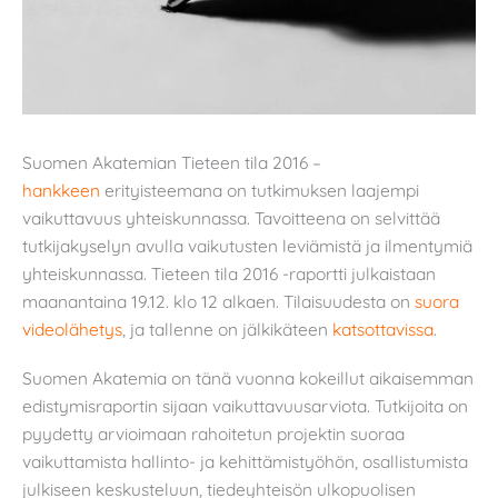
Suomen Akatemian Tieteen tila 2016 –
hankkeen
erityisteemana on tutkimuksen laajempi
vaikuttavuus yhteiskunnassa. Tavoitteena on selvittää
tutkijakyselyn avulla vaikutusten leviämistä ja ilmentymiä
yhteiskunnassa. Tieteen tila 2016 -raportti julkaistaan
maanantaina 19.12. klo 12 alkaen. Tilaisuudesta on
suora
videolähetys
, ja tallenne on jälkikäteen
katsottavissa
.
Suomen Akatemia on tänä vuonna kokeillut aikaisemman
edistymisraportin sijaan vaikuttavuusarviota. Tutkijoita on
pyydetty arvioimaan rahoitetun projektin suoraa
vaikuttamista hallinto- ja kehittämistyöhön, osallistumista
julkiseen keskusteluun, tiedeyhteisön ulkopuolisen