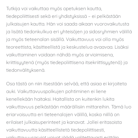
Tutkija voi vaikuttaa myös opetuksen kautta,
tiedepoliittisesti sekä eri yhdistyksissä – ei pelkästään
julkaisujen kautta. Hän voi saada aikaan vuorovaikutusta
ja lisätä tiedonkulkua eri yhteisöjen ja sidosryhmien välillä
ja myös tieteenalan sisällä. Vaikuttavuus voi olla myös
teoreettista, käsitteellistä ja keskustelua avaavaa. Lisäksi
vaikuttaminen voidaan nähdä myös arvioimisena,
kriittisyytenä (myös tiedepoliittisena itsekriittisyytenä) ja
tiedonvälityksenä.
Osa tästä on niin itsestään selvää, että asiaa ei kirjoiteta
auki. Vaikuttavuuspolkujen pohtiminen ei liene
kenellekään haitaksi. Haitallista on kuitenkin lukita
vaikuttavuus pelkästään määrällisiin mittareihin. Tämä luo
eriarvoisuutta eri tieteenalojen välillä, koska niillä on
erilaiset julkaisuperinteet ja kanavat. Jollei eritasoista
vaikuttavuutta käsitteellistetä tiedepoliittisesti,
vaikuttavuusarviot voivat jäädä valitettavasti erittäin