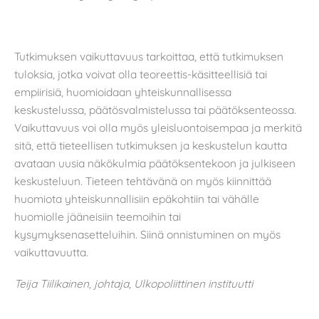
Tutkimuksen vaikuttavuus tarkoittaa, että tutkimuksen
tuloksia, jotka voivat olla teoreettis-käsitteellisiä tai
empiirisiä, huomioidaan yhteiskunnallisessa
keskustelussa, päätösvalmistelussa tai päätöksenteossa.
Vaikuttavuus voi olla myös yleisluontoisempaa ja merkitä
sitä, että tieteellisen tutkimuksen ja keskustelun kautta
avataan uusia näkökulmia päätöksentekoon ja julkiseen
keskusteluun. Tieteen tehtävänä on myös kiinnittää
huomiota yhteiskunnallisiin epäkohtiin tai vähälle
huomiolle jääneisiin teemoihin tai
kysymyksenasetteluihin. Siinä onnistuminen on myös
vaikuttavuutta.
Teija Tiilikainen, johtaja, Ulkopoliittinen instituutti