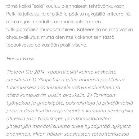
tämä kaikki ”sälä” kuuluu olennaisesti tehtävänkuvaan.
Pelkillä julkaisuilla ei pitkälle pötkitä nykyisillä kriteereillä,
mikä myös mahdollistaa monipuolisempien
tutkijaprofiilien muodostumisen. Kriteereillä on aina vahva
ohjausvaikutus, mutta olen itse kokenut sen tässä
tapauksessa pelkästään positiivisena.
Hanna Wass
Tieteen tila 2014 -raportti esitti kolme keskeistä
suositusta: 1) Yliopistojen tulee nopeasti profiloitua
tutkimuksessaan keskeisille vahvuusalueilleen ja
niistä kumpuaviin uusiin avauksiin, 2) Tarvitaan
työnjakoa ja yhteistyötä, poisvalintoja ja pitkäjänteisiä
panostuksia kunkin organisaation kannalta strategisiin
alueisiin ja3) Yliopistojen ja tutkimuslaitosten
yhteistyön mahdollisuuksia tulee hyödyntää nykyistä
enemmän. Miten näiden suositusten toteuttamisessa