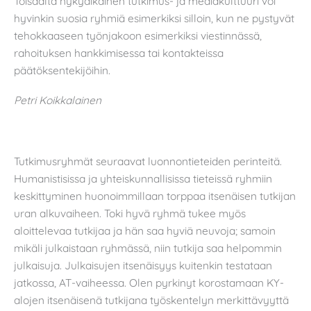
Toisaalta nykyaikainen tutkimus- ja mediakulttuuri voi
hyvinkin suosia ryhmiä esimerkiksi silloin, kun ne pystyvät
tehokkaaseen työnjakoon esimerkiksi viestinnässä,
rahoituksen hankkimisessa tai kontakteissa
päätöksentekijöihin.
Petri Koikkalainen
Tutkimusryhmät seuraavat luonnontieteiden perinteitä.
Humanistisissa ja yhteiskunnallisissa tieteissä ryhmiin
keskittyminen huonoimmillaan torppaa itsenäisen tutkijan
uran alkuvaiheen. Toki hyvä ryhmä tukee myös
aloittelevaa tutkijaa ja hän saa hyviä neuvoja; samoin
mikäli julkaistaan ryhmässä, niin tutkija saa helpommin
julkaisuja. Julkaisujen itsenäisyys kuitenkin testataan
jatkossa, AT-vaiheessa. Olen pyrkinyt korostamaan KY-
alojen itsenäisenä tutkijana työskentelyn merkittävyyttä