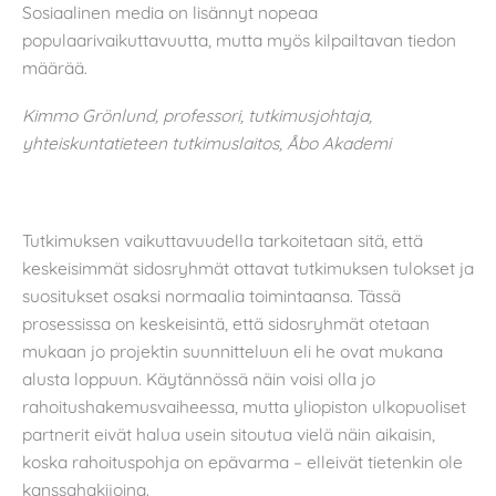
Sosiaalinen media on lisännyt nopeaa
populaarivaikuttavuutta, mutta myös kilpailtavan tiedon
määrää.
Kimmo Grönlund, professori, tutkimusjohtaja,
yhteiskuntatieteen tutkimuslaitos, Åbo Akademi
Tutkimuksen vaikuttavuudella tarkoitetaan sitä, että
keskeisimmät sidosryhmät ottavat tutkimuksen tulokset ja
suositukset osaksi normaalia toimintaansa. Tässä
prosessissa on keskeisintä, että sidosryhmät otetaan
mukaan jo projektin suunnitteluun eli he ovat mukana
alusta loppuun. Käytännössä näin voisi olla jo
rahoitushakemusvaiheessa, mutta yliopiston ulkopuoliset
partnerit eivät halua usein sitoutua vielä näin aikaisin,
koska rahoituspohja on epävarma – elleivät tietenkin ole
kanssahakijoina.