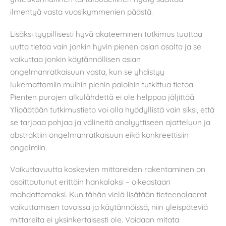
ilmentyä vasta vuosikymmenien päästä.
Lisäksi tyypillisesti hyvä akateeminen tutkimus tuottaa
uutta tietoa vain jonkin hyvin pienen asian osalta ja se
vaikuttaa jonkin käytännöllisen asian
ongelmanratkaisuun vasta, kun se yhdistyy
lukemattomiin muihin pienin paloihin tutkittua tietoa.
Pienten purojen alkulähdettä ei ole helppoa jäljittää.
Ylipäätään tutkimustieto voi olla hyödyllistä vain siksi, että
se tarjoaa pohjaa ja välineitä analyyttiseen ajatteluun ja
abstraktiin ongelmanratkaisuun eikä konkreettisiin
ongelmiin.
Vaikuttavuutta koskevien mittareiden rakentaminen on
osoittautunut erittäin hankalaksi – oikeastaan
mahdottomaksi. Kun tähän vielä lisätään tieteenalaerot
vaikuttamisen tavoissa ja käytännöissä, niin yleispäteviä
mittareita ei yksinkertaisesti ole. Voidaan mitata