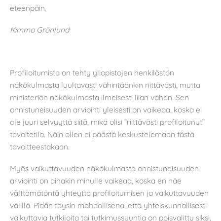
eteenpäin.
Kimmo Grönlund
Profiloitumista on tehty yliopistojen henkilöstön
näkökulmasta luultavasti vähintäänkin riittävästi, mutta
ministeriön näkökulmasta ilmeisesti liian vähän. Sen
onnistuneisuuden arviointi yleisesti on vaikeaa, koska ei
ole juuri selvyyttä siitä, mikä olisi ”riittävästi profiloitunut”
tavoitetila. Näin ollen ei päästä keskustelemaan tästä
tavoitteestakaan.
Myös vaikuttavuuden näkökulmasta onnistuneisuuden
arviointi on ainakin minulle vaikeaa, koska en näe
välttämätöntä yhteyttä profiloitumisen ja vaikuttavuuden
välillä. Pidän täysin mahdollisena, että yhteiskunnallisesti
vaikuttavia tutkijoita tai tutkimussuuntia on poisvalittu siksi,