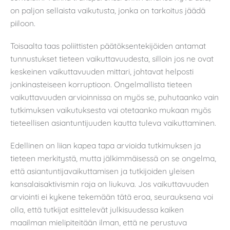
on paljon sellaista vaikutusta, jonka on tarkoitus jäädä
piiloon.
Toisaalta taas poliittisten päätöksentekijöiden antamat
tunnustukset tieteen vaikuttavuudesta, silloin jos ne ovat
keskeinen vaikuttavuuden mittari, johtavat helposti
jonkinasteiseen korruptioon. Ongelmallista tieteen
vaikuttavuuden arvioinnissa on myös se, puhutaanko vain
tutkimuksen vaikutuksesta vai otetaanko mukaan myös
tieteellisen asiantuntijuuden kautta tuleva vaikuttaminen.
Edellinen on liian kapea tapa arvioida tutkimuksen ja
tieteen merkitystä, mutta jälkimmäisessä on se ongelma,
että asiantuntijavaikuttamisen ja tutkijoiden yleisen
kansalaisaktivismin raja on liukuva. Jos vaikuttavuuden
arviointi ei kykene tekemään tätä eroa, seurauksena voi
olla, että tutkijat esittelevät julkisuudessa kaiken
maailman mielipiteitään ilman, että ne perustuva