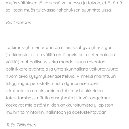
myös väitöksen jälkeisessä vaiheessa ja toivon, että tämä
sallitaan myös tulevassa rahoituksen suunnittelussa.
Kia Lindroos
Tutkimusryhmien etuna on niihin sisältyvä yhteistyön
(tutkimuslaitosten välillä yhtä hyvin kuin tieteenalojen
välillä) mahdollisuus sekä mahdollisuus rakentaa
politiikkarelevantteja ja yhteiskunnallista vaikuttavuutta
huomioivia kysymyksenasetteluja. Viimeksi mainittuun
liittyy myös perustutkimusta dynaamisempien
aikataulujen omaksuminen tutkimushankkeiden
toteuttamisessa. Tutkimusryhmiin liittyvät ongelmat
koskevat mielestäni niiden ankkuroitumista yliopiston
muihin toimintoihin, hallintoon ja opetustehtävään.
Teija Tiilikainen