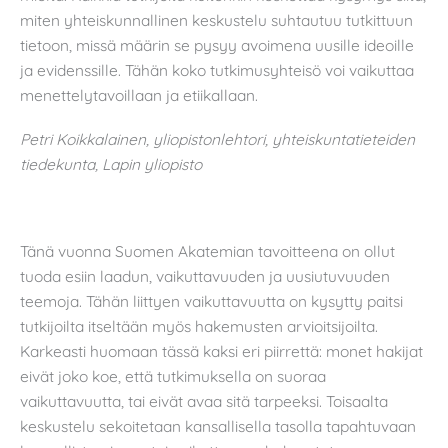
miten yhteiskunnallinen keskustelu suhtautuu tutkittuun
tietoon, missä määrin se pysyy avoimena uusille ideoille
ja evidenssille. Tähän koko tutkimusyhteisö voi vaikuttaa
menettelytavoillaan ja etiikallaan.
Petri Koikkalainen, yliopistonlehtori, yhteiskuntatieteiden
tiedekunta, Lapin yliopisto
Tänä vuonna Suomen Akatemian tavoitteena on ollut
tuoda esiin laadun, vaikuttavuuden ja uusiutuvuuden
teemoja. Tähän liittyen vaikuttavuutta on kysytty paitsi
tutkijoilta itseltään myös hakemusten arvioitsijoilta.
Karkeasti huomaan tässä kaksi eri piirrettä: monet hakijat
eivät joko koe, että tutkimuksella on suoraa
vaikuttavuutta, tai eivät avaa sitä tarpeeksi. Toisaalta
keskustelu sekoitetaan kansallisella tasolla tapahtuvaan