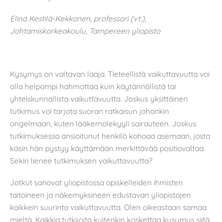
Elina Kestilä-Kekkonen, professori (vt.),
Johtamiskorkeakoulu, Tampereen yliopisto
Kysymys on valtavan laaja. Tieteellistä vaikuttavuutta voi
olla helpompi hahmottaa kuin käytännöllistä tai
yhteiskunnallista vaikuttavuutta. Joskus yksittäinen
tutkimus voi tarjota suoran ratkaisun johonkin
ongelmaan, kuten lääkemolekyyli sairauteen. Joskus
tutkimuksessa ansioitunut henkilö kohoaa asemaan, josta
käsin hän pystyy käyttämään merkittävää positiovaltaa.
Sekin lienee tutkimuksen vaikuttavuutta?
Jotkut sanovat yliopistossa opiskelleiden ihmisten
taitoineen ja näkemyksineen edustavan yliopistojen
kaikkein suurinta vaikuttavuutta. Olen oikeastaan samaa
mieltä. Kaikkia tutkijoita kuitenkin koskettaa kysymys siitä,