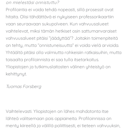
on mielestäsi onnistuttu?
Profilointia ei voida tehdä nopeasti, sillä prosessit ovat
hitaita. Olisi tähdättävä ei nykyiseen professorikaartiin
vaan seuraavaan sukupolveen. Kun vahvuusalueet
vaihtelevat, miksi tämän hetkiset osin sattumanvaraiset
vahvuusalueet pitäisi ”jäädyttää”? Joitakin toimenpiteitä
on tehty, mutta ”onnistuneisuutta” ei voida vielä arvioida.
Yhtäältä pitäisi olla valmiutta rohkeisiin ratkaisuihin, mutta
toisaalta profiloinnista ei saa tulla itsetarkoitus.
Yliopistojen ja tutkimuslaitosten välinen yhteistyö on
kehittynyt.
Tuomas Forsberg
Vaihtelevasti. Yliopistojen on lähes mahdotonta itse
lähteä valitsemaan pois oppiaineita. Profiloinnissa on
menty kiireellä ja välillä poliittisesti, ei tieteen vahvuuksin,