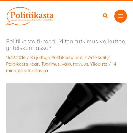
Siirry
sisältöön
Politiikasta.fi-raati: Miten tutkimus vaikuttaa
yhteiskunnassa?
16.12.2016
/ Kirjoittaja
Politiikasta lehti
/
Artikkelit
/
Politiikasta-raati
,
Tutkimus
,
vaikuttavuus
,
Yliopisto
/
14
minuutiksi luettavaa