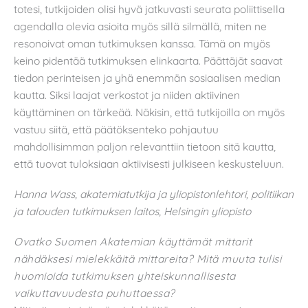
totesi, tutkijoiden olisi hyvä jatkuvasti seurata poliittisella
agendalla olevia asioita myös sillä silmällä, miten ne
resonoivat oman tutkimuksen kanssa. Tämä on myös
keino pidentää tutkimuksen elinkaarta. Päättäjät saavat
tiedon perinteisen ja yhä enemmän sosiaalisen median
kautta. Siksi laajat verkostot ja niiden aktiivinen
käyttäminen on tärkeää. Näkisin, että tutkijoilla on myös
vastuu siitä, että päätöksenteko pohjautuu
mahdollisimman paljon relevanttiin tietoon sitä kautta,
että tuovat tuloksiaan aktiivisesti julkiseen keskusteluun.
Hanna Wass, akatemiatutkija ja yliopistonlehtori,
politiikan
ja talouden tutkimuksen laitos
, Helsingin yliopisto
Ovatko Suomen Akatemian käyttämät mittarit
nähdäksesi mielekkäitä mittareita? Mitä muuta tulisi
huomioida tutkimuksen yhteiskunnallisesta
vaikuttavuudesta puhuttaessa?