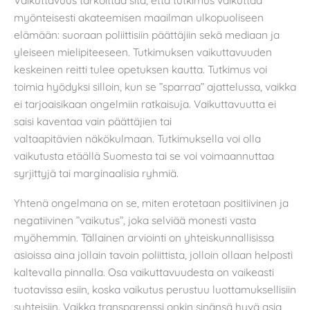
myönteisesti akateemisen maailman ulkopuoliseen
elämään: suoraan poliittisiin päättäjiin sekä mediaan ja
yleiseen mielipiteeseen. Tutkimuksen vaikuttavuuden
keskeinen reitti tulee opetuksen kautta. Tutkimus voi
toimia hyödyksi silloin, kun se ”sparraa” ajattelussa, vaikka
ei tarjoaisikaan ongelmiin ratkaisuja. Vaikuttavuutta ei
saisi kaventaa vain päättäjien tai
valtaapitävien näkökulmaan. Tutkimuksella voi olla
vaikutusta etäällä Suomesta tai se voi voimaannuttaa
syrjittyjä tai marginaalisia ryhmiä.
Yhtenä ongelmana on se, miten erotetaan positiivinen ja
negatiivinen ”vaikutus”, joka selviää monesti vasta
myöhemmin. Tällainen arviointi on yhteiskunnallisissa
asioissa aina jollain tavoin poliittista, jolloin ollaan helposti
kaltevalla pinnalla. Osa vaikuttavuudesta on vaikeasti
tuotavissa esiin, koska vaikutus perustuu luottamuksellisiin
suhteisiin. Vaikka transparenssi onkin sinänsä hyvä asia,