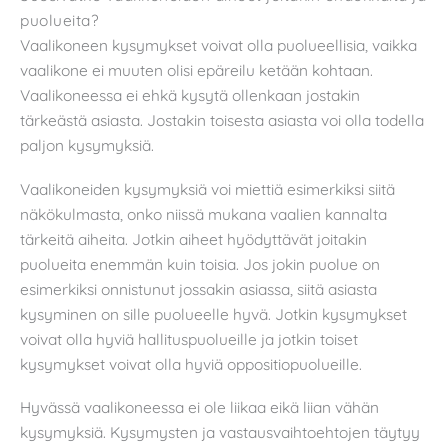
puolueita?
Vaalikoneen kysymykset voivat olla puolueellisia, vaikka
vaalikone ei muuten olisi epäreilu ketään kohtaan.
Vaalikoneessa ei ehkä kysytä ollenkaan jostakin
tärkeästä asiasta. Jostakin toisesta asiasta voi olla todella
paljon kysymyksiä.
Vaalikoneiden kysymyksiä voi miettiä esimerkiksi siitä
näkökulmasta, onko niissä mukana vaalien kannalta
tärkeitä aiheita. Jotkin aiheet hyödyttävät joitakin
puolueita enemmän kuin toisia. Jos jokin puolue on
esimerkiksi onnistunut jossakin asiassa, siitä asiasta
kysyminen on sille puolueelle hyvä. Jotkin kysymykset
voivat olla hyviä hallituspuolueille ja jotkin toiset
kysymykset voivat olla hyviä oppositiopuolueille.
Hyvässä vaalikoneessa ei ole liikaa eikä liian vähän
kysymyksiä. Kysymysten ja vastausvaihtoehtojen täytyy