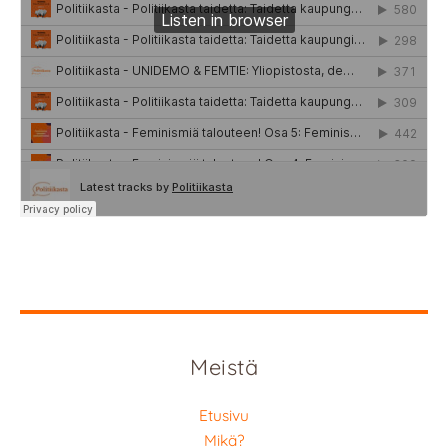
Meistä
Etusivu
Mikä?