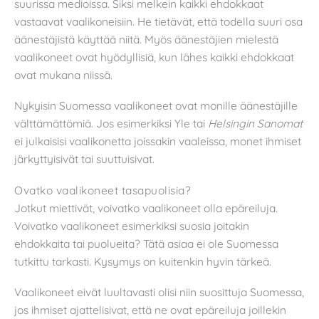
suurissa medioissa. Siksi melkein kaikki ehdokkaat
vastaavat vaalikoneisiin. He tietävät, että todella suuri osa
äänestäjistä käyttää niitä. Myös äänestäjien mielestä
vaalikoneet ovat hyödyllisiä, kun lähes kaikki ehdokkaat
ovat mukana niissä.
Nykyisin Suomessa vaalikoneet ovat monille äänestäjille
välttämättömiä. Jos esimerkiksi Yle tai
Helsingin Sanomat
ei julkaisisi vaalikonetta joissakin vaaleissa, monet ihmiset
järkyttyisivät tai suuttuisivat.
Ovatko vaalikoneet tasapuolisia?
Jotkut miettivät, voivatko vaalikoneet olla epäreiluja.
Voivatko vaalikoneet esimerkiksi suosia joitakin
ehdokkaita tai puolueita? Tätä asiaa ei ole Suomessa
tutkittu tarkasti. Kysymys on kuitenkin hyvin tärkeä.
Vaalikoneet eivät luultavasti olisi niin suosittuja Suomessa,
jos ihmiset ajattelisivat, että ne ovat epäreiluja joillekin