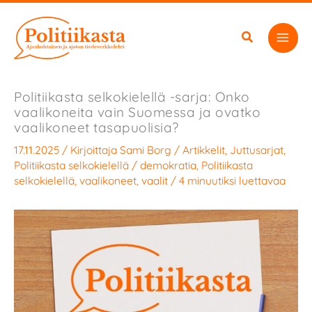
Siirry
sisältöön
Politiikasta selkokielellä -sarja: Onko
vaalikoneita vain Suomessa ja ovatko
vaalikoneet tasapuolisia?
17.11.2025
/ Kirjoittaja
Sami Borg
/
Artikkelit
,
Juttusarjat
,
Politiikasta selkokielellä
/
demokratia
,
Politiikasta
selkokielellä
,
vaalikoneet
,
vaalit
/
4 minuutiksi luettavaa