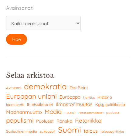
Avainsanat
Selaa arkistoa
demokratia
DocPoint
Aktivismi
Euroopan unioni
Eurooppa
Historia
hallitus
ilmastonmuutos
Ihmisoikeudet
Kysy politiikasta
Identiteetti
Media
Maahanmuutto
nuoret
podcast
Perussuomalaiset
populismi
Retoriikka
Ranska
Puolueet
Suomi
talous
Sosiaalinen media
sukupuoli
talouspolitiikka