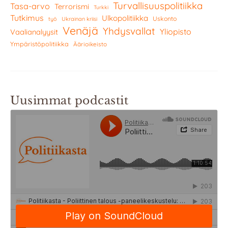
Turvallisuuspolitiikka
Tasa-arvo
Terrorismi
Turkki
Tutkimus
Ulkopolitiikka
Uskonto
työ
Ukrainan kriisi
Venäjä
Yhdysvallat
Yliopisto
Vaalianalyysit
Ympäristöpolitiikka
Äärioikeisto
Uusimmat podcastit