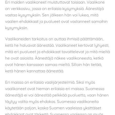
Eri maiden vaalikoneet muistuttavat toisiaan. Vaalikone
on verkkosivu, jossa on erilaisia kysymyksiä. Äänestäjä
vastaa kysymyksiin. Sen jälkeen hän voi lukea, mitä
vaalien ehdokkaat ja puolueet ovat vastanneet samoihin
kysymyksiin.
Vaalikoneiden tarkoitus on auttaa ihmisiä päättämään,
ketä he haluavat äänestää. Vaalikoneet kertovat lyhyesti,
mitä eri puolueet ja ehdokkaat tavoittelevat ja mitä mieltä
he ovat asioista. Äänestäjä näkee vaalikoneesta, ketkä
ovat hänen kanssaan samaa mieltä. Silloin hän tietää,
ketä hänen kannattaa äänestää.
Eri maissa on erilaisia vaalijärjestelmiä. Siksi myös
vaalikoneet ovat hieman erilaisia eri maissa. Suomessa
äänestäjä ei voi äänestää pelkkää puoluetta, vaan hänen
täytyy valita myös ehdokas. Suomessa vaalikoneita
käytetään paljon, koska Suomen vaaleissa yksittäiset
ehdokkaat ovat tärkeitä. Suomessa vaaleissa on myös