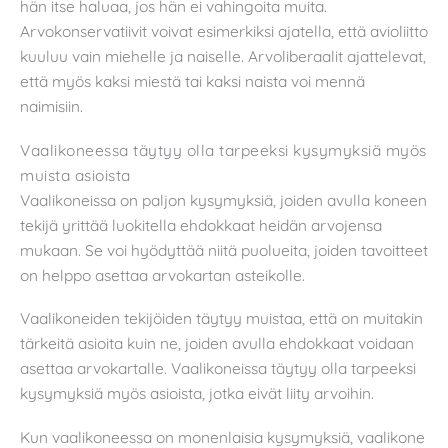
hän itse haluaa, jos hän ei vahingoita muita.
Arvokonservatiivit voivat esimerkiksi ajatella, että avioliitto
kuuluu vain miehelle ja naiselle. Arvoliberaalit ajattelevat,
että myös kaksi miestä tai kaksi naista voi mennä
naimisiin.
Vaalikoneessa täytyy olla tarpeeksi kysymyksiä myös
muista asioista
Vaalikoneissa on paljon kysymyksiä, joiden avulla koneen
tekijä yrittää luokitella ehdokkaat heidän arvojensa
mukaan. Se voi hyödyttää niitä puolueita, joiden tavoitteet
on helppo asettaa arvokartan asteikolle.
Vaalikoneiden tekijöiden täytyy muistaa, että on muitakin
tärkeitä asioita kuin ne, joiden avulla ehdokkaat voidaan
asettaa arvokartalle. Vaalikoneissa täytyy olla tarpeeksi
kysymyksiä myös asioista, jotka eivät liity arvoihin.
Kun vaalikoneessa on monenlaisia kysymyksiä, vaalikone