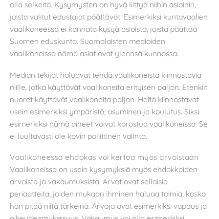
olla selkeitä. Kysymysten on hyvä liittyä niihin asioihin,
joista valitut edustajat päättävät. Esimerkiksi kuntavaalien
vaalikoneessa ei kannata kysyä asioista, joista päättää
Suomen eduskunta. Suomalaisten medioiden
vaalikoneissa nämä asiat ovat yleensä kunnossa.
Median tekijät haluavat tehdä vaalikoneista kiinnostavia
niille, jotka käyttävät vaalikoneita erityisen paljon. Etenkin
nuoret käyttävät vaalikoneita paljon. Heitä kiinnostavat
usein esimerkiksi ympäristö, asuminen ja koulutus. Siksi
esimerkiksi nämä aiheet voivat korostua vaalikoneissa. Se
ei luultavasti ole kovin poliittinen valinta.
Vaalikoneessa ehdokas voi kertoa myös arvoistaan
Vaalikoneissa on usein kysymyksiä myös ehdokkaiden
arvoista ja vakaumuksista. Arvot ovat sellaisia
periaatteita, joiden mukaan ihminen haluaa toimia, koska
hän pitää niitä tärkeinä. Arvoja ovat esimerkiksi vapaus ja
oikeudenmukaisuus. Vakaumus voi olla esimerkiksi