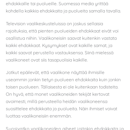
ehdokkaille tai puolueille. Suomessa media yrittää
kohdella kaikkia ehdokkaita ja puolueita samalla tavalla.
Television vaalikeskusteluissa on joskus sellaisia
rajoituksia, että pienten puolueiden ehdokkaat eivät voi
osallistua niihin. Vaalikoneisiin saavat kuitenkin vastata
kaikki ehdokkaat. Kysymykset ovat kaikille samat, ja
kaikki saavat perustella vastauksensa. Siinä mielessä
vaalikoneet ovat siis tasapuolisia kaikille.
Jotkut epäilevät, että vaalikone näyttää ihmisille
useammin jonkin tietyn puolueen ehdokkaita kuin jonkin
toisen puolueen. Tällaisesta ei ole kuitenkaan todisteita.
On hyvä, että monet vaalikoneiden tekijät kertovat
avoimesti, millä perusteella heidän vaalikoneensa
suosittelee ehdokkaita ja puolueita. Näin ihmiset voivat
luottaa vaalikoneisiin enemmän.
Suosivatko vaalikoneiden aiheet joitakin ehdokkaita ja