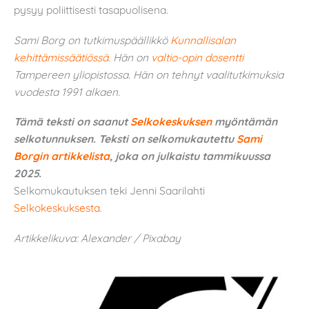
pysyy poliittisesti tasapuolisena.
Sami Borg on tutkimuspäällikkö
Kunnallisalan
kehittämissäätiössä
.
Hän on
valtio-opin
dosentti
Tampereen yliopistossa. Hän on tehnyt vaalitutkimuksia
vuodesta 1991 alkaen.
Tämä teksti on saanut
Selkokeskuksen
myöntämän
selkotunnuksen.
Teksti on selkomukautettu
Sami
Borgin artikkelista
, joka on julkaistu tammikuussa
2025.
Selkomukautuksen teki Jenni Saarilahti
Selkokeskuksesta
.
Artikkelikuva: Alexander / Pixabay