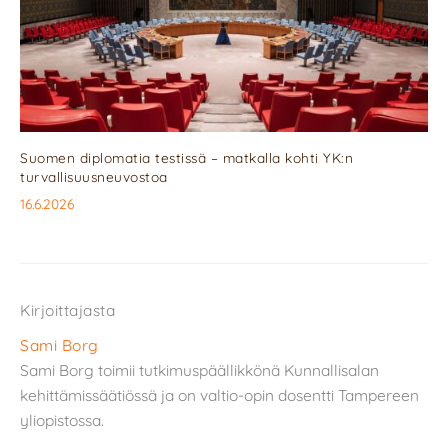
Suomen diplomatia testissä – matkalla kohti YK:n
turvallisuusneuvostoa
16.6.2026
Kirjoittajasta
Sami Borg
Sami Borg toimii tutkimuspäällikkönä Kunnallisalan
kehittämissäätiössä ja on valtio-opin dosentti Tampereen
yliopistossa.