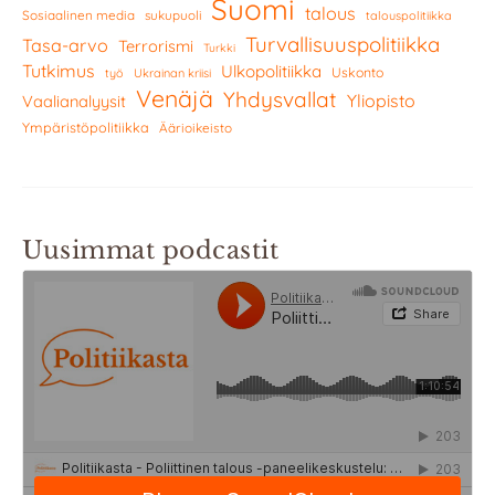
Suomi
talous
Sosiaalinen media
sukupuoli
talouspolitiikka
Turvallisuuspolitiikka
Tasa-arvo
Terrorismi
Turkki
Tutkimus
Ulkopolitiikka
Uskonto
työ
Ukrainan kriisi
Venäjä
Yhdysvallat
Yliopisto
Vaalianalyysit
Ympäristöpolitiikka
Äärioikeisto
Uusimmat podcastit