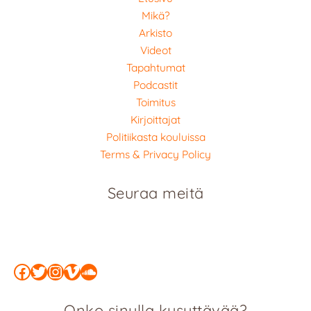
Mikä?
Arkisto
Videot
Tapahtumat
Podcastit
Toimitus
Kirjoittajat
Politiikasta kouluissa
Terms & Privacy Policy
Seuraa meitä
Facebook
Twitter
Instagram
Vimeo
SoundCloud
Onko sinulla kysyttävää?