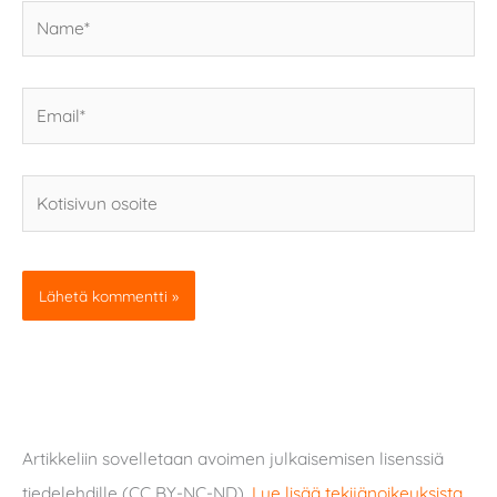
Name*
Email*
Kotisivun
osoite
Artikkeliin sovelletaan avoimen julkaisemisen lisenssiä
tiedelehdille (CC BY-NC-ND).
Lue lisää tekijänoikeuksista
.