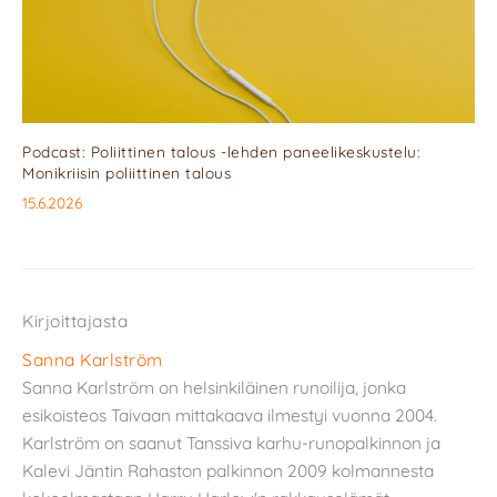
Podcast: Poliittinen talous -lehden paneelikeskustelu:
Monikriisin poliittinen talous
15.6.2026
Kirjoittajasta
Sanna Karlström
Sanna Karlström on helsinkiläinen runoilija, jonka
esikoisteos Taivaan mittakaava ilmestyi vuonna 2004.
Karlström on saanut Tanssiva karhu-runopalkinnon ja
Kalevi Jäntin Rahaston palkinnon 2009 kolmannesta