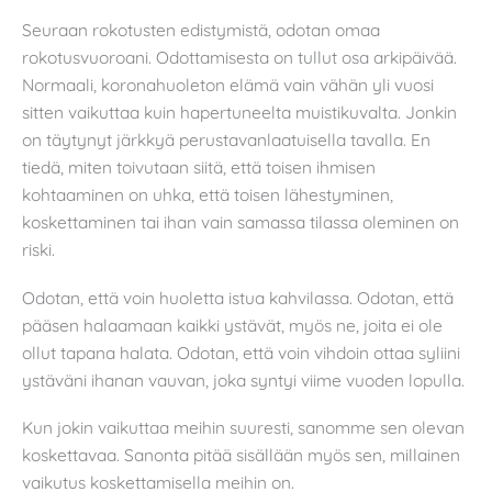
Seuraan rokotusten edistymistä, odotan omaa
rokotusvuoroani. Odottamisesta on tullut osa arkipäivää.
Normaali, koronahuoleton elämä vain vähän yli vuosi
sitten vaikuttaa kuin hapertuneelta muistikuvalta. Jonkin
on täytynyt järkkyä perustavanlaatuisella tavalla. En
tiedä, miten toivutaan siitä, että toisen ihmisen
kohtaaminen on uhka, että toisen lähestyminen,
koskettaminen tai ihan vain samassa tilassa oleminen on
riski.
Odotan, että voin huoletta istua kahvilassa. Odotan, että
pääsen halaamaan kaikki ystävät, myös ne, joita ei ole
ollut tapana halata. Odotan, että voin vihdoin ottaa syliini
ystäväni ihanan vauvan, joka syntyi viime vuoden lopulla.
Kun jokin vaikuttaa meihin suuresti, sanomme sen olevan
koskettavaa. Sanonta pitää sisällään myös sen, millainen
vaikutus koskettamisella meihin on.