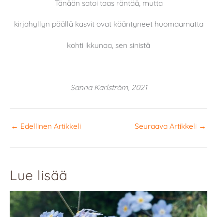
Tänään satoi taas räntää, mutta
kirjahyllyn päällä kasvit ovat kääntyneet huomaamatta
kohti ikkunaa, sen sinistä
Sanna Karlström, 2021
←
Edellinen Artikkeli
Seuraava Artikkeli
→
Lue lisää