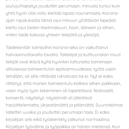
joulujuhlaesitys jouduttiin perumaan, minusta tuntui kuin
yhtä hyvin olisi voitu kieltää lapsia nauramasta. Korona-
ajan rajoituksista tämä osui minuun yllättävän kipeästi:
kielto osui lasten itseilmaisuun, iloon, ääneen ja siihen,
miten taide kokoaa yhteen tekijöitä ja yleisöjä.
Taidekentän toimijoihin korona-aika on vaikuttanut
halvaannuttavalla tavalla. Taiteilijat ja kulttuurialan muut
tekijät ovat ikävä kyllä hyvinkin tottuneita toimimaan
alituisessa toimeentulon epävarmuudessa: työtä usein
tehdään, oli sille riittävää rahoitusta tai ei. Nyt ei edes
riittänyt, että monen toimeentulo katkesi siihen paikkaan,
vaan myös työn tekeminen oli lopetettava: festivaalit,
konsertit, näyttelyt, näytelmät oli jätettävä
harjoittelematta, järjestämättä ja pitämättä. Suunnitelmat
laitettiin uusiksi ja jouduttiin perumaan taas. Ei edes
kirjailijan arki eikä työskentely jatkunut normaalina.
Kirjailijan työväline ja työpaikka on hänen mielensä. Kun