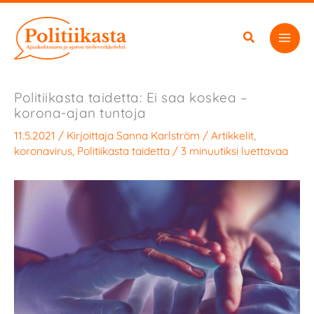
Siirry
sisältöön
Politiikasta taidetta: Ei saa koskea –
korona-ajan tuntoja
11.5.2021
/ Kirjoittaja
Sanna Karlström
/
Artikkelit
,
koronavirus
,
Politiikasta taidetta
/
3 minuutiksi luettavaa