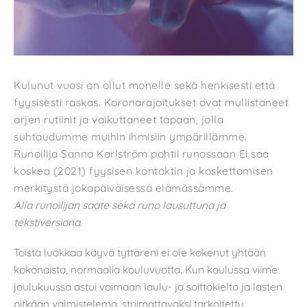
Kulunut vuosi on ollut monelle sekä henkisesti että
fyysisesti raskas. Koronarajoitukset ovat mullistaneet
arjen rutiinit ja vaikuttaneet tapaan, jolla
suhtaudumme muihin ihmisiin ympärillämme.
Runoilija Sanna Karlström pohtii runossaan Ei saa
koskea (2021) fyysisen kontaktin ja koskettamisen
merkitystä jokapäiväisessä elämässämme.
Alla runoilijan saate sekä runo lausuttuna ja
tekstiversiona.
Toista luokkaa käyvä tyttäreni ei ole kokenut yhtään
kokonaista, normaalia kouluvuotta. Kun koulussa viime
joulukuussa astui voimaan laulu- ja soittokielto ja lasten
pitkään valmistelema, striimattavaksi tarkoitettu