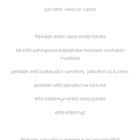
jos niihin vielä on varaa
Pelkään etten osaa enää halata
tai että vahingossa kapsahdan kaulaasi vanhasta
muistista
pelkään että sotkeudun sanoihini, jalkoihini ja kuolen,
pelkään että sairastut tai tartutat
että etäännyn enkä osaa palata
että etäännyt
Makaan sohvalla surkeana kuin langanpätkä