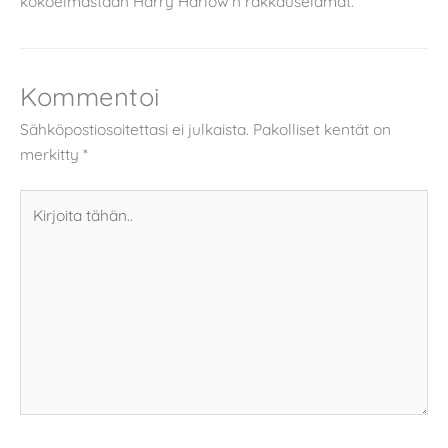
kokoelmastaan Harry Harlow'n rakkauselämät.
Kommentoi
Sähköpostiosoitettasi ei julkaista.
Pakolliset kentät on
merkitty
*
Kirjoita
tähän..