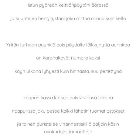
istun pyöreän keittiönpöytäni ääressä
ja kuuntelen hengitystäni joka mittaa minua kuin kello
Yritän turhaan pyyhkiä pois pöydälle läikkynyttä aurinkoa
on koronakevät numero kaksi
käyn ulkona lyhyesti kuin hihnassa, suu peitettynä
kaupan kassa katsoo pois visiirinsä takana
naapurissa joku pesee kaikki lähetin tuomat ostokset
ja toinen puristelee vihannestiskillä paljain käsin
avokadoja, tomaatteja