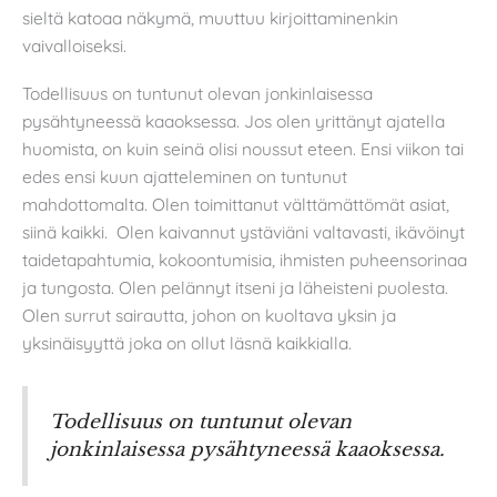
sieltä katoaa näkymä, muuttuu kirjoittaminenkin
vaivalloiseksi.
Todellisuus on tuntunut olevan jonkinlaisessa
pysähtyneessä kaaoksessa. Jos olen yrittänyt ajatella
huomista, on kuin seinä olisi noussut eteen. Ensi viikon tai
edes ensi kuun ajatteleminen on tuntunut
mahdottomalta. Olen toimittanut välttämättömät asiat,
siinä kaikki. Olen kaivannut ystäviäni valtavasti, ikävöinyt
taidetapahtumia, kokoontumisia, ihmisten puheensorinaa
ja tungosta. Olen pelännyt itseni ja läheisteni puolesta.
Olen surrut sairautta, johon on kuoltava yksin ja
yksinäisyyttä joka on ollut läsnä kaikkialla.
Todellisuus on tuntunut olevan
jonkinlaisessa pysähtyneessä kaaoksessa.