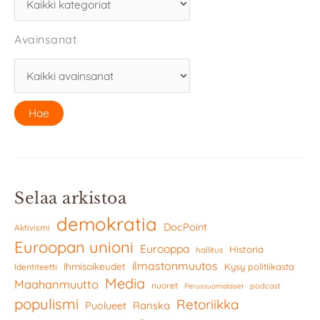
Avainsanat
Selaa arkistoa
demokratia
DocPoint
Aktivismi
Euroopan unioni
Eurooppa
Historia
hallitus
ilmastonmuutos
Ihmisoikeudet
Kysy politiikasta
Identiteetti
Media
Maahanmuutto
nuoret
podcast
Perussuomalaiset
populismi
Retoriikka
Ranska
Puolueet