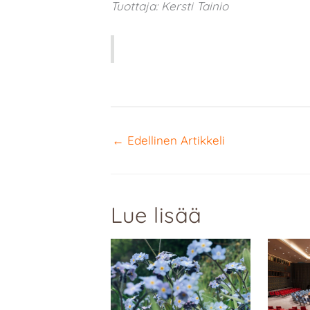
Tuottaja: Kersti Tainio
←
Edellinen Artikkeli
Lue lisää