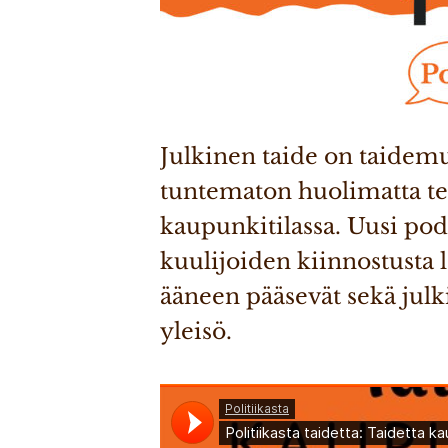
Julkinen taide on taidemu
tuntematon huolimatta teo
kaupunkitilassa. Uusi pod
kuulijoiden kiinnostusta 
ääneen pääsevät sekä julki
yleisö.