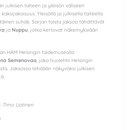
 julkisen taiteen ja yleisön väliseen
aksijakoisuus. Yleisöllä ja julkisella taiteella
 etäinen suhde. Sarjan toista jaksoa tähdittävät
va
ja
Nuppu
, jotka kertovat näkemyksiään
an HAM Helsingin taidemuseolla
lina Semenovaa
, joka huolehtii Helsingin
osta. Jaksossa tehdään näkyväksi julkisen
tä.
y: Timo Uotinen
a