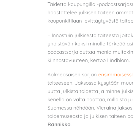
Taidetta kaupungilla -podcastsarjass
haastattelee julkisen taiteen ammatt
kaupunkitilaan levittäytyvästä taitee
– Innostuin julkisesta taiteesta joit
yhdistävän kaksi minulle tärkeää asi
podcastsarja auttaa monia muitakin
kiinnostavuuteen, kertoo Lindblom.
Kolmeosaisen sarjan
ensimmäisessä
taiteeseen. Jaksossa kysytään muu
uutta julkista taidetta ja minne julk
kenellä on valta päättää, millaista j
Suomessa nähdään. Vieraina jaksos
taidemuseosta ja julkisen taiteen pa
Rannikko
.