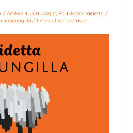
i
/
Artikkelit
,
Juttusarjat
,
Politiikasta taidetta
/
a kaupungilla
/
1 minuutiksi luettavaa