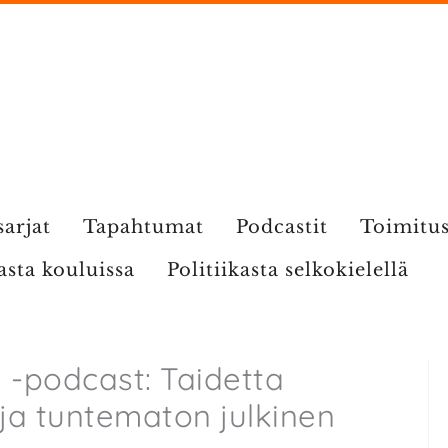
sarjat
Tapahtumat
Podcastit
Toimitu
kasta kouluissa
Politiikasta selkokielellä
a -podcast: Taidetta
 ja tuntematon julkinen