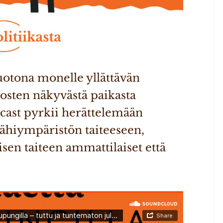
otona monelle yllättävän 
sten näkyvästä paikasta 
cast pyrkii herättelemään 
lähiympäristön taiteeseen, 
sen taiteen ammattilaiset että 