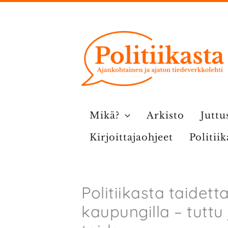
Siirry
sisältöön
Mikä?
Arkisto
Juttu
Kirjoittajaohjeet
Politii
Politiikasta taidett
kaupungilla – tuttu