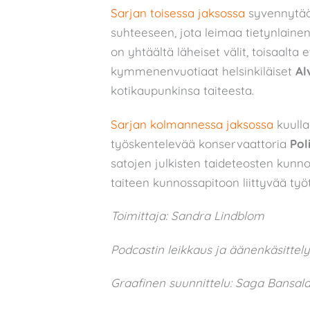
Sarjan toisessa jaksossa
syvennytään
suhteeseen, jota leimaa tietynlainen k
on yhtäältä läheiset välit, toisaalta
kymmenenvuotiaat helsinkiläiset
Al
kotikaupunkinsa taiteesta.
Sarjan kolmannessa jaksossa
kuulla
työskentelevää konservaattoria
Po
satojen julkisten taideteosten kunn
taiteen kunnossapitoon liittyvää työ
Toimittaja: Sandra Lindblom
Podcastin leikkaus ja äänenkäsittel
Graafinen suunnittelu: Saga Bansal