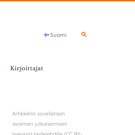
Suomi
s
Kirjoittajat
Artikkeliin sovelletaan
avoimen julkaisemisen
lisenssiä tiedelehdille (CC BY-