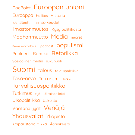
Euroopan unioni
DocPoint
Eurooppa
Historia
hallitus
Ihmisoikeudet
Identiteetti
ilmastonmuutos
Kysy politiikasta
Media
Maahanmuutto
nuoret
populismi
podcast
Perussuomalaiset
Retoriikka
Ranska
Puolueet
Sosiaalinen media
sukupuoli
Suomi
talous
talouspolitiikka
Tasa-arvo
Terrorismi
Turkki
Turvallisuuspolitiikka
Tutkimus
työ
Ukrainan kriisi
Ulkopolitiikka
Uskonto
Venäjä
Vaalianalyysit
Yhdysvallat
Yliopisto
Ympäristöpolitiikka
Äärioikeisto