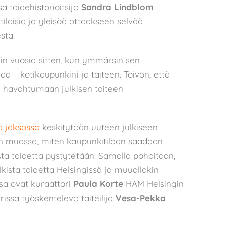
a taidehistorioitsija
Sandra Lindblom
ilaisia ja yleisöä ottaakseen selvää
sta.
akin vuosia sitten, kun ymmärsin sen
aa – kotikaupunkini ja taiteen. Toivon, että
 havahtumaan julkisen taiteen
 jaksossa
keskitytään uuteen julkiseen
n muassa, miten kaupunkitilaan saadaan
ista taidetta pystytetään. Samalla pohditaan,
ulkista taidetta Helsingissä ja muuallakin
sa ovat kuraattori
Paula Korte
HAM Helsingin
rissa työskentelevä taiteilija
Vesa-Pekka