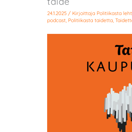
taide
24.1.2025
/ Kirjoittaja
Politiikasta leht
podcast
,
Politiikasta taidetta
,
Taidett