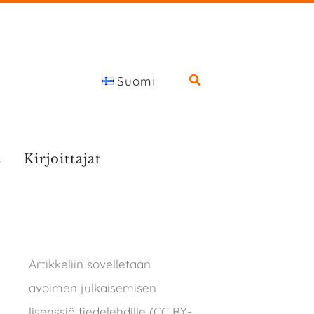
Suomi
s
Kirjoittajat
Artikkeliin sovelletaan
avoimen julkaisemisen
lisenssiä tiedelehdille (CC BY-