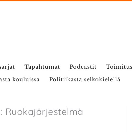
sarjat
Tapahtumat
Podcastit
Toimitu
kasta kouluissa
Politiikasta selkokielellä
ta: Ruokajärjestelmä