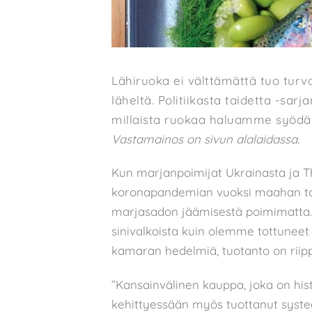
Lähiruoka ei välttämättä tuo turv
läheltä. Politiikasta taidetta -sar
millaista ruokaa haluamme syödä 
Vastamainos on sivun alalaidassa.
Kun marjanpoimijat Ukrainasta ja T
koronapandemian vuoksi maahan tot
marjasadon jäämisestä poimimatta. 
sinivalkoista kuin olemme tottunee
kamaran hedelmiä, tuotanto on riip
”Kansainvälinen kauppa, joka on histor
kehittyessään myös tuottanut syste