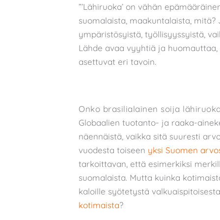
”’Lähiruoka’ on vähän epämääräinen 
suomalaista, maakuntalaista, mitä? 
ympäristösyistä, työllisyyssyistä, v
Lähde avaa vyyhtiä ja huomauttaa, e
asettuvat eri tavoin.
Onko brasilialainen soija lähiruok
Globaalien tuotanto- ja raaka-aineke
näennäistä, vaikka sitä suuresti a
vuodesta toiseen
yksi Suomen arvo
tarkoittavan, että esimerkiksi merkil
suomalaista. Mutta kuinka kotimaista k
kaloille syötetystä valkuaispitoises
kotimaista
?