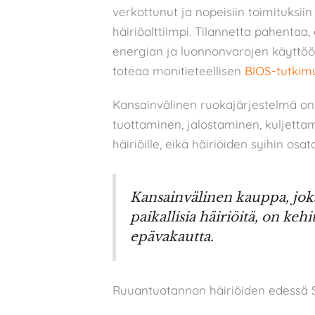
verkottunut ja nopeisiin toimituksii
häiriöalttiimpi. Tilannetta pahentaa
energian ja luonnonvarojen käyttöön.
toteaa monitieteellisen
BIOS-tutkim
Kansainvälinen ruokajärjestelmä o
tuottaminen, jalostaminen, kuljettam
häiriöille, eikä häiriöiden syihin osat
Kansainvälinen kauppa, joka 
paikallisia häiriöitä, on ke
epävakautta.
Ruuantuotannon häiriöiden edessä S