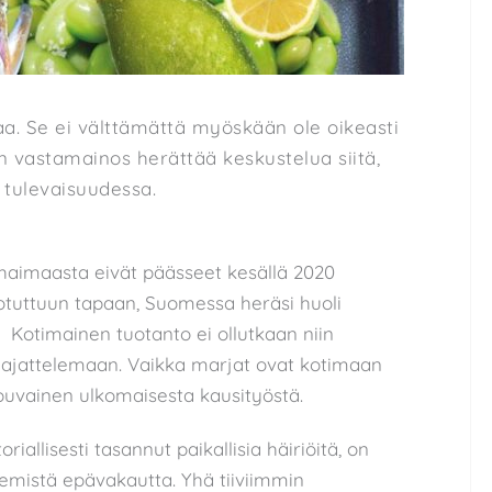
aa. Se ei välttämättä myöskään ole oikeasti
jan vastamainos herättää keskustelua siitä,
tulevaisuudessa.
haimaasta eivät päässeet kesällä 2020
uttuun tapaan, Suomessa heräsi huoli
Kotimainen tuotanto ei ollutkaan niin
t ajattelemaan. Vaikka marjat ovat kotimaan
puvainen ulkomaisesta kausityöstä.
iallisesti tasannut paikallisia häiriöitä, on
emistä epävakautta. Yhä tiiviimmin