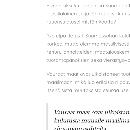
Esimerkiksi 95 prosenttia Suomeen 
brasilialainen soija lähiruuaksi, ku
ruuansulatuselimistön kautta?
”No eipä tietysti. Suomessahan kul
korkea, mutta olemme massiivisesti 
rehun, lannoitteiden, maatalouskemi
tuotantopanoksien sekä vierastyövo
Vauraat maat ovat ulkoistaneet tuo
maailmaan, mikä luo erilaisia riippu
itsenäisistä muutoksista seuraa usei
Vauraat maat ovat ulkoista
kulutusta muualle maailmaan
riippuvuussuhteita.