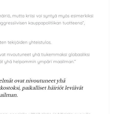
häiriö, mutta kriisi voi syntyä myös esimerkiksi
aggressiivisen kauppapolitiikan tuotteena”,
ten tekijöiden yhteistulos.
at nivoutuneet yhä tiukemmaksi globaaliksi
viävät yhä helpommin ympäri maailman.”
elmät ovat nivoutuneet yhä
stoksi, paikalliset häiriöt leviävät
ailman.