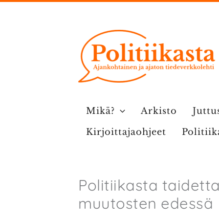
Siirry
sisältöön
Mikä?
Arkisto
Juttu
Kirjoittajaohjeet
Politii
Politiikasta taidet
muutosten edessä