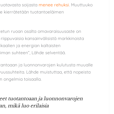
tuotavasta soijasta
menee rehuksi
. Muuttuuko
n se kierrätetään tuotantoeläimen
utetun ruoan osalta omavaraisuusaste on
riippuvaisia kansainvälisistä markkinoista
kaalien ja energian kaltaisten
iman suhteen”, Lähde selventää.
tantoaan ja luonnonvarojen kulutusta muualle
vuussuhteita. Lähde muistuttaa, että nopeista
n ongelmia toisaalla.
neet tuotantoaan ja luonnonvarojen
, mikä luo erilaisia