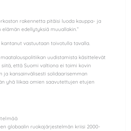
rkoston rakennetta pitäisi luoda kauppa- ja
n elämän edellytyksiä muuallakin.”
antanut vastuutaan toivotulla tavalla.
maatalouspolitiikan uudistamista käsittelevät
siitä, että Suomi valtiona ei toimi kovin
n ja kansainvälisesti solidaarisemman
n yhä liikaa omien saavutettujen etujen
estelmää
n globaalin ruokajärjestelmän kriisi 2000-