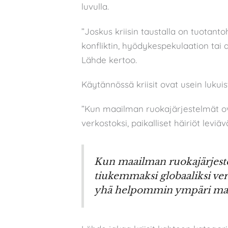
luvulla.
”Joskus kriisin taustalla on tuotanto
konfliktin, hyödykespekulaation tai 
Lähde kertoo.
Käytännössä kriisit ovat usein lukuis
”Kun maailman ruokajärjestelmät ov
verkostoksi, paikalliset häiriöt le
Kun maailman ruokajärjest
tiukemmaksi globaaliksi verko
yhä helpommin ympäri ma