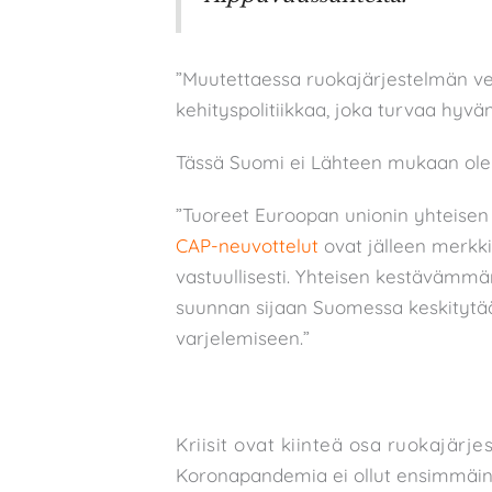
”Muutettaessa ruokajärjestelmän ve
kehityspolitiikkaa, joka turvaa hyvä
Tässä Suomi ei Lähteen mukaan ole k
”Tuoreet Euroopan unionin yhteisen 
CAP-neuvottelut
ovat jälleen merkki 
vastuullisesti. Yhteisen kestävämmä
suunnan sijaan Suomessa keskitytää
varjelemiseen.”
Kriisit ovat kiinteä osa ruokajärj
Koronapandemia ei ollut ensimmäine