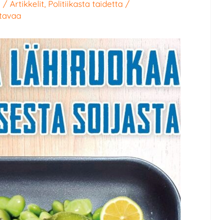
n
/
Artikkelit
,
Politiikasta taidetta
/
ttavaa