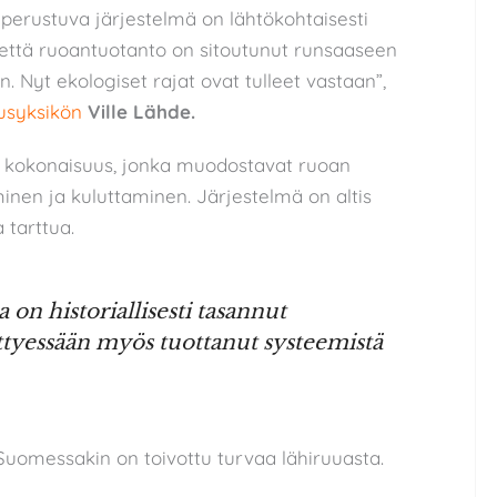
n perustuva järjestelmä on lähtökohtaisesti
, että ruoantuotanto on sitoutunut runsaaseen
 Nyt ekologiset rajat ovat tulleet vastaan”,
usyksikön
Ville Lähde.
n kokonaisuus, jonka muodostavat ruoan
inen ja kuluttaminen. Järjestelmä on altis
a tarttua.
on historiallisesti tasannut
hittyessään myös tuottanut systeemistä
uomessakin on toivottu turvaa lähiruuasta.