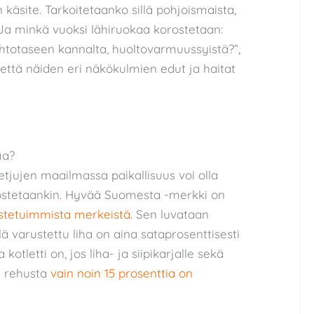
käsite. Tarkoitetaanko sillä pohjoismaista,
Ja minkä vuoksi lähiruokaa korostetaan:
aihtotaseen kannalta, huoltovarmuussyistä?”,
ttä näiden eri näkökulmien edut ja haitat
aa?
tjujen maailmassa paikallisuus voi olla
rvostetaankin. Hyvää Suomesta -merkki on
stetuimmista merkeistä
. Sen luvataan
lä varustettu liha on aina sataprosenttisesti
otletti on, jos liha- ja siipikarjalle sekä
ta rehusta
vain noin 15 prosenttia on