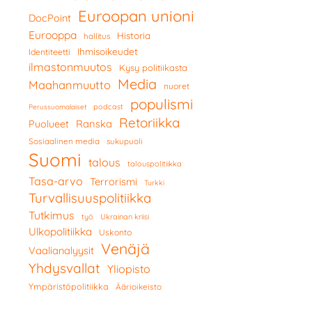
Euroopan unioni
DocPoint
Eurooppa
Historia
hallitus
Ihmisoikeudet
Identiteetti
ilmastonmuutos
Kysy politiikasta
Media
Maahanmuutto
nuoret
populismi
podcast
Perussuomalaiset
Retoriikka
Ranska
Puolueet
Sosiaalinen media
sukupuoli
Suomi
talous
talouspolitiikka
Tasa-arvo
Terrorismi
Turkki
Turvallisuuspolitiikka
Tutkimus
työ
Ukrainan kriisi
Ulkopolitiikka
Uskonto
Venäjä
Vaalianalyysit
Yhdysvallat
Yliopisto
Ympäristöpolitiikka
Äärioikeisto