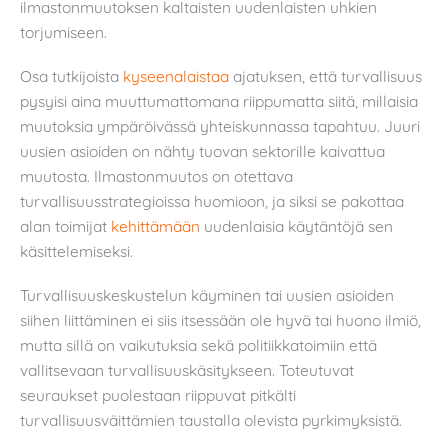
ilmastonmuutoksen kaltaisten uudenlaisten uhkien
torjumiseen.
Osa tutkijoista
kyseenalaistaa
ajatuksen, että turvallisuus
pysyisi aina muuttumattomana riippumatta siitä, millaisia
muutoksia ympäröivässä yhteiskunnassa tapahtuu. Juuri
uusien asioiden on nähty tuovan sektorille kaivattua
muutosta. Ilmastonmuutos on otettava
turvallisuusstrategioissa huomioon, ja siksi se pakottaa
alan toimijat
kehittämään
uudenlaisia käytäntöjä sen
käsittelemiseksi.
Turvallisuuskeskustelun käyminen tai uusien asioiden
siihen liittäminen ei siis itsessään ole hyvä tai huono ilmiö,
mutta sillä on vaikutuksia sekä politiikkatoimiin että
vallitsevaan turvallisuuskäsitykseen. Toteutuvat
seuraukset puolestaan riippuvat pitkälti
turvallisuusväittämien taustalla olevista pyrkimyksistä.