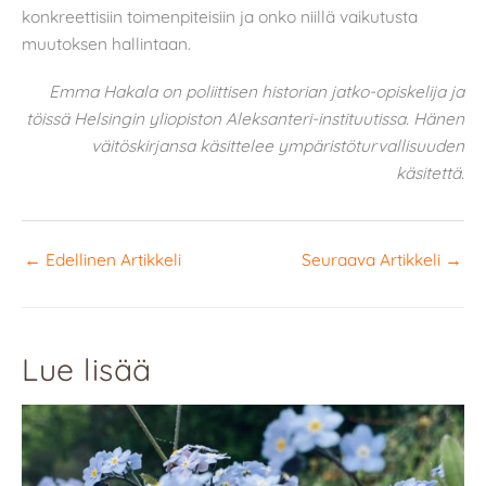
konkreettisiin toimenpiteisiin ja onko niillä vaikutusta
muutoksen hallintaan.
Emma Hakala on poliittisen historian jatko-opiskelija ja
töissä Helsingin yliopiston Aleksanteri-instituutissa. Hänen
väitöskirjansa käsittelee ympäristöturvallisuuden
käsitettä.
←
Edellinen Artikkeli
Seuraava Artikkeli
→
Lue lisää