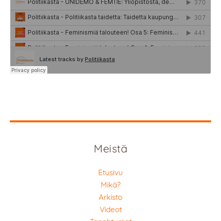
Meistä
Etusivu
Mikä?
Arkisto
Videot