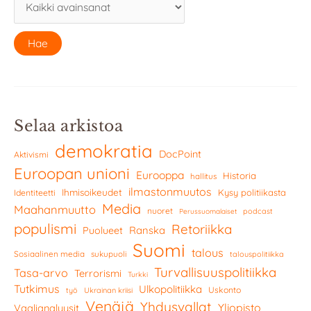
Selaa arkistoa
demokratia
DocPoint
Aktivismi
Euroopan unioni
Eurooppa
Historia
hallitus
ilmastonmuutos
Ihmisoikeudet
Kysy politiikasta
Identiteetti
Media
Maahanmuutto
nuoret
podcast
Perussuomalaiset
populismi
Retoriikka
Ranska
Puolueet
Suomi
talous
Sosiaalinen media
sukupuoli
talouspolitiikka
Turvallisuuspolitiikka
Tasa-arvo
Terrorismi
Turkki
Tutkimus
Ulkopolitiikka
Uskonto
työ
Ukrainan kriisi
Venäjä
Yhdysvallat
Yliopisto
Vaalianalyysit