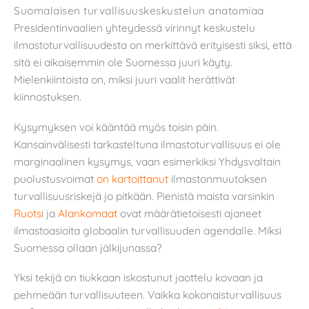
Suomalaisen turvallisuuskeskustelun anatomiaa
Presidentinvaalien yhteydessä virinnyt keskustelu
ilmastoturvallisuudesta on merkittävä erityisesti siksi, että
sitä ei aikaisemmin ole Suomessa juuri käyty.
Mielenkiintoista on, miksi juuri vaalit herättivät
kiinnostuksen.
Kysymyksen voi kääntää myös toisin päin.
Kansainvälisesti tarkasteltuna ilmastoturvallisuus ei ole
marginaalinen kysymys, vaan esimerkiksi Yhdysvaltain
puolustusvoimat
on kartoittanut
ilmastonmuutoksen
turvallisuusriskejä jo pitkään. Pienistä maista varsinkin
Ruotsi
ja
Alankomaat
ovat määrätietoisesti ajaneet
ilmastoasioita globaalin turvallisuuden agendalle. Miksi
Suomessa ollaan jälkijunassa?
Yksi tekijä on tiukkaan iskostunut jaottelu kovaan ja
pehmeään turvallisuuteen. Vaikka kokonaisturvallisuus