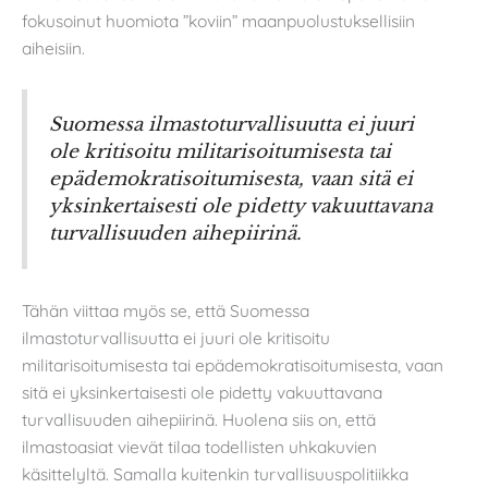
fokusoinut huomiota ”koviin” maanpuolustuksellisiin
aiheisiin.
Suomessa ilmastoturvallisuutta ei juuri
ole kritisoitu militarisoitumisesta tai
epädemokratisoitumisesta, vaan sitä ei
yksinkertaisesti ole pidetty vakuuttavana
turvallisuuden aihepiirinä.
Tähän viittaa myös se, että Suomessa
ilmastoturvallisuutta ei juuri ole kritisoitu
militarisoitumisesta tai epädemokratisoitumisesta, vaan
sitä ei yksinkertaisesti ole pidetty vakuuttavana
turvallisuuden aihepiirinä. Huolena siis on, että
ilmastoasiat vievät tilaa todellisten uhkakuvien
käsittelyltä. Samalla kuitenkin turvallisuuspolitiikka