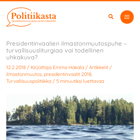
Siirry
sisältöön
Presidentinvaalien ilmastonmuutospuhe –
turvallisuusliturgiaa vai todellinen
uhkakuva?
12.2.2018
/ Kirjoittaja
Emma Hakala
/
Artikkelit
/
ilmastonmuutos
,
presidentinvaalit 2018
,
Turvallisuuspolitiikka
/
5 minuutiksi luettavaa