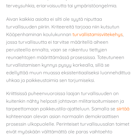
terveysuhkia, eriarvoisuutta tai ympäristöongelmia.
Aivan kaikkia asioita ei silti ole syytä niputtaa
turvallisuuden piiriin. Kriteereitä tarjoaa niin kutsutun
Kööpenhaminan koulukunnan
turvallistamisviitekehys
,
jossa turvallisuutta ei tarvitse määritellä aiheen
perusteella ennalta, vaan se rakentuu tiettyjen
reunaehtojen määrittämässä prosessissa. Toteutuneen
turvallistamisen kynnys pysyy korkealla, sillä se
edellyttää muun muassa eksistentiaaliseksi luonnehdittua
uhkaa ja poikkeustoimia sen torjumiseksi.
Kriittisissä puheenvuoroissa laajan turvallisuuden on
kuitenkin nähty helposti johtavan militarisoitumiseen ja
tarpeettomaan poikkeustila-ajatteluun. Samalla se
siirtää
kohteenaan olevan asian normaalin demokraattisen
prosessin ulkopuolelle. Perinteiset turvallisuusalan toimet
eivät myöskään välttämättä ole paras vaihtoehto