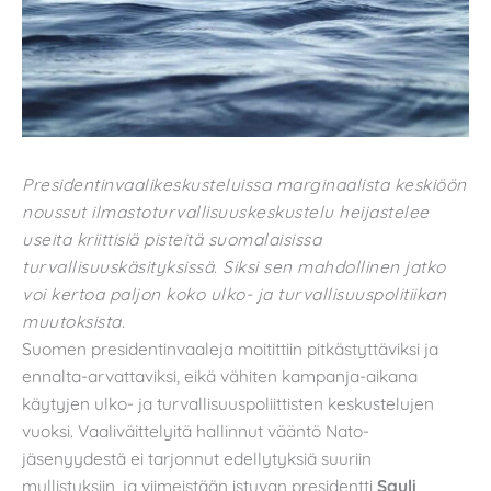
Presidentinvaalikeskusteluissa marginaalista keskiöön
noussut ilmastoturvallisuuskeskustelu heijastelee
useita kriittisiä pisteitä suomalaisissa
turvallisuuskäsityksissä. Siksi sen mahdollinen jatko
voi kertoa paljon koko ulko- ja turvallisuuspolitiikan
muutoksista.
Suomen presidentinvaaleja moitittiin pitkästyttäviksi ja
ennalta-arvattaviksi, eikä vähiten kampanja-aikana
käytyjen ulko- ja turvallisuuspoliittisten keskustelujen
vuoksi. Vaaliväittelyitä hallinnut vääntö Nato-
jäsenyydestä ei tarjonnut edellytyksiä suuriin
mullistuksiin, ja viimeistään istuvan presidentti
Sauli