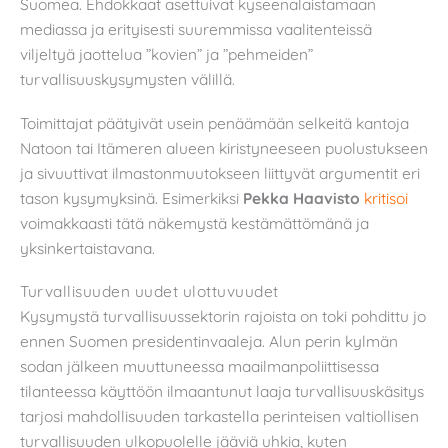
Suomea. Ehdokkaat asettuivat kyseenalaistamaan
mediassa ja erityisesti suuremmissa vaalitenteissä
viljeltyä jaottelua ”kovien” ja ”pehmeiden”
turvallisuuskysymysten välillä.
Toimittajat päätyivät usein penäämään selkeitä kantoja
Natoon tai Itämeren alueen kiristyneeseen puolustukseen
ja sivuuttivat ilmastonmuutokseen liittyvät argumentit eri
tason kysymyksinä. Esimerkiksi
Pekka Haavisto
kritisoi
voimakkaasti tätä näkemystä kestämättömänä ja
yksinkertaistavana.
Turvallisuuden uudet ulottuvuudet
Kysymystä turvallisuussektorin rajoista on toki pohdittu jo
ennen Suomen presidentinvaaleja. Alun perin kylmän
sodan jälkeen muuttuneessa maailmanpoliittisessa
tilanteessa käyttöön ilmaantunut laaja turvallisuuskäsitys
tarjosi mahdollisuuden tarkastella perinteisen valtiollisen
turvallisuuden ulkopuolelle jääviä uhkia, kuten