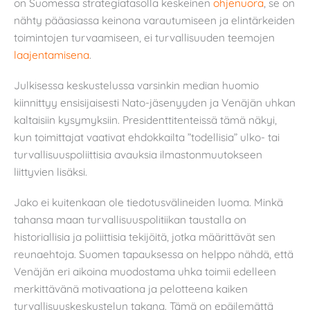
on Suomessa strategiatasolla keskeinen
ohjenuora
, se on
nähty pääasiassa keinona varautumiseen ja elintärkeiden
toimintojen turvaamiseen, ei turvallisuuden teemojen
laajentamisena
.
Julkisessa keskustelussa varsinkin median huomio
kiinnittyy ensisijaisesti Nato-jäsenyyden ja Venäjän uhkan
kaltaisiin kysymyksiin. Presidenttitenteissä tämä näkyi,
kun toimittajat vaativat ehdokkailta ”todellisia” ulko- tai
turvallisuuspoliittisia avauksia ilmastonmuutokseen
liittyvien lisäksi.
Jako ei kuitenkaan ole tiedotusvälineiden luoma. Minkä
tahansa maan turvallisuuspolitiikan taustalla on
historiallisia ja poliittisia tekijöitä, jotka määrittävät sen
reunaehtoja. Suomen tapauksessa on helppo nähdä, että
Venäjän eri aikoina muodostama uhka toimii edelleen
merkittävänä motivaationa ja pelotteena kaiken
turvallisuuskeskustelun takana. Tämä on epäilemättä