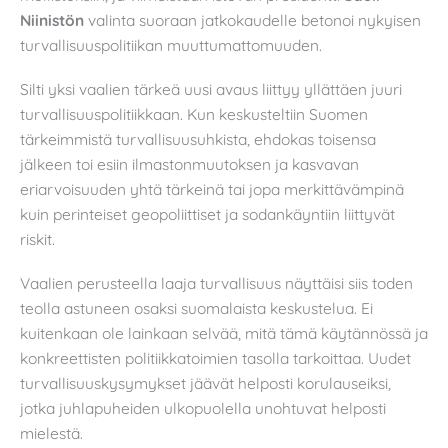
Niinistön
valinta suoraan jatkokaudelle betonoi nykyisen
turvallisuuspolitiikan muuttumattomuuden.
Silti yksi vaalien tärkeä uusi avaus liittyy yllättäen juuri
turvallisuuspolitiikkaan. Kun keskusteltiin Suomen
tärkeimmistä turvallisuusuhkista, ehdokas toisensa
jälkeen toi esiin ilmastonmuutoksen ja kasvavan
eriarvoisuuden yhtä tärkeinä tai jopa merkittävämpinä
kuin perinteiset geopoliittiset ja sodankäyntiin liittyvät
riskit.
Vaalien perusteella laaja turvallisuus näyttäisi siis toden
teolla astuneen osaksi suomalaista keskustelua. Ei
kuitenkaan ole lainkaan selvää, mitä tämä käytännössä ja
konkreettisten politiikkatoimien tasolla tarkoittaa. Uudet
turvallisuuskysymykset jäävät helposti korulauseiksi,
jotka juhlapuheiden ulkopuolella unohtuvat helposti
mielestä.