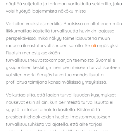
näyttää suljetulta ja tarkkaan vartioidulta sektorilta, joka
voisi hyötyä laajemmista näkökulmista.
Vertailun vuoksi esimerkiksi Ruotsissa on ollut enemmän
liikkumatilaa käsitellä turvallisuutta hyvinkin laajassa
perspektiivissä, mikä näkyy toimeliaisuutena muun
muassa ilmastoturvallisuuden saralla. Se
oli
myös yksi
Ruotsin menestyksekkään
turvallisuusneuvostokampanjan teemoista. Suomelle
yksipuolinen keskittyminen perinteiseen turvallisuuteen
voi siten merkitä myös hukattua mahdollisuutta
profiloitua toimijana kansainvälisissä yhteyksissä.
Vaikuttaa siltä, että laajan turvallisuuden kysymykset
nousevat esiin silloin, kun perinteistä turvallisuutta ei
syystä tai toisesta haluta käsitellä. Kiistämättä
presidenttiehdokkaiden huolta ilmastonmuutoksen
turvallisuusuhkista voi ajatella, että aihe tarjosi