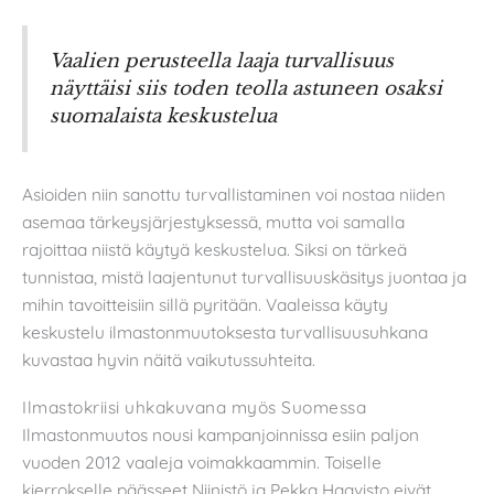
Vaalien perusteella laaja turvallisuus
näyttäisi siis toden teolla astuneen osaksi
suomalaista keskustelua
Asioiden niin sanottu turvallistaminen voi nostaa niiden
asemaa tärkeysjärjestyksessä, mutta voi samalla
rajoittaa niistä käytyä keskustelua. Siksi on tärkeä
tunnistaa, mistä laajentunut turvallisuuskäsitys juontaa ja
mihin tavoitteisiin sillä pyritään. Vaaleissa käyty
keskustelu ilmastonmuutoksesta turvallisuusuhkana
kuvastaa hyvin näitä vaikutussuhteita.
Ilmastokriisi uhkakuvana myös Suomessa
Ilmastonmuutos nousi kampanjoinnissa esiin paljon
vuoden 2012 vaaleja voimakkaammin. Toiselle
kierrokselle päässeet Niinistö ja Pekka Haavisto eivät