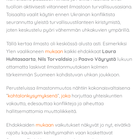
tuolloin aktiivisesti viitanneet ilmastoon turvallisuusasiana.
Toisaalta vaalit käytiin ennen Ukrainan konfliktista
seurannutta yleistä turvallisuustilanteen kiristymistä,
joten keskustelu pyöri vähemmän uhkakuvien ympärillä.
Tällä kertaa ilmasto oli keskiössä alusta asti. Esimerkiksi
Ylen vaalikoneen
mukaan
kaikki ehdokkaat
Laura
Huhtasaarta
,
Nils Torvaldsia
ja
Paavo Väyrystä
lukuun
ottamatta laskivat ilmastonmuutoksen kolmen
tärkeimmän Suomeen kohdistuvan uhkan joukkoon.
Perusteluissa ilmastonmuutos nähtiin kokonaisvaltaisena
”
kohtalonkysymyksenä
”,
joka
horjuttaa yhteiskuntien
vakautta, edesauttaa konflikteja ja aiheuttaa
hallitsemattomia muuttoliikkeitä.
Ehdokkaiden
mukaan
vaikutukset näkyvät jo nyt, eivätkä
rajoitu kaukaisiin kehitysmaihin vaan koskettavat