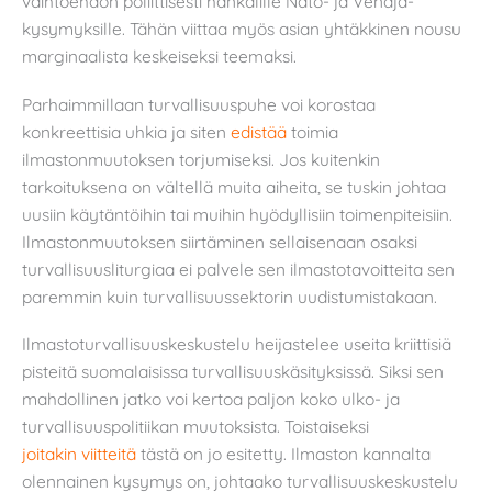
vaihtoehdon poliittisesti hankalille Nato- ja Venäjä-
kysymyksille. Tähän viittaa myös asian yhtäkkinen nousu
marginaalista keskeiseksi teemaksi.
Parhaimmillaan turvallisuuspuhe voi korostaa
konkreettisia uhkia ja siten
edistää
toimia
ilmastonmuutoksen torjumiseksi. Jos kuitenkin
tarkoituksena on vältellä muita aiheita, se tuskin johtaa
uusiin käytäntöihin tai muihin hyödyllisiin toimenpiteisiin.
Ilmastonmuutoksen siirtäminen sellaisenaan osaksi
turvallisuusliturgiaa ei palvele sen ilmastotavoitteita sen
paremmin kuin turvallisuussektorin uudistumistakaan.
Ilmastoturvallisuuskeskustelu heijastelee useita kriittisiä
pisteitä suomalaisissa turvallisuuskäsityksissä. Siksi sen
mahdollinen jatko voi kertoa paljon koko ulko- ja
turvallisuuspolitiikan muutoksista. Toistaiseksi
joitakin
viitteitä
tästä on jo esitetty. Ilmaston kannalta
olennainen kysymys on, johtaako turvallisuuskeskustelu