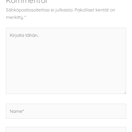
Sähköpostiosoitettasi ei julkaista.
Pakolliset kentät on
merkitty
*
Kirjoita
tähän..
Name*
Email*