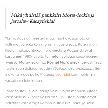
Mikä yhdistää pankkiiri Morawieckia ja
Jarosław Kaczyńskia?
Yksi vastaus on miesten maailmankuvassa, jota on
hallinnut vankka kommunismin vastaisuus. Kuten moni
Puolan nykypoliitikko, Morawiecki ja Kaczyński ovat
kasvaneet 1980-luvulta tunnetun Solidaarisuus-liikkeen
riveissä. Morawieckin isä
Kornel Morawiecki
perusti 1982
Taistelevan Solidaarisuuden
(
Solidarność Walcząca)
. Sen
mukana myös poika Mateusz
osallistui
kommunismin
vastaiseen toimintaan.
Tämä taistelu ei ole jäänyt vain Puolan menneisyyteen,
vaan vielä nykypolitiikassa on tyypillistä tuomita omat
poliittiset vastustajat kommunistien kätyreiksi ja siten