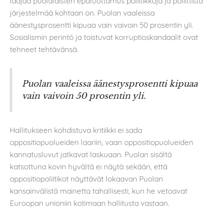
laajaa puolalaisten epäluottamus poliitikkoja ja poliittista
järjestelmää kohtaan on. Puolan vaaleissa
äänestysprosentti kipuaa vain vaivoin 50 prosentin yli.
Sosialismin perintö ja toistuvat korruptioskandaalit ovat
tehneet tehtävänsä.
Puolan vaaleissa äänestysprosentti kipuaa
vain vaivoin 50 prosentin yli.
Hallitukseen kohdistuva kritiikki ei sada
oppositiopuolueiden laariin, vaan oppositiopuolueiden
kannatusluvut jatkavat laskuaan. Puolan sisältä
katsottuna kovin hyvältä ei näytä sekään, että
oppositiopoliitikot näyttävät lokaavan Puolan
kansainvälistä mainetta tahallisesti, kun he vetoavat
Euroopan unioniin kotimaan hallitusta vastaan.