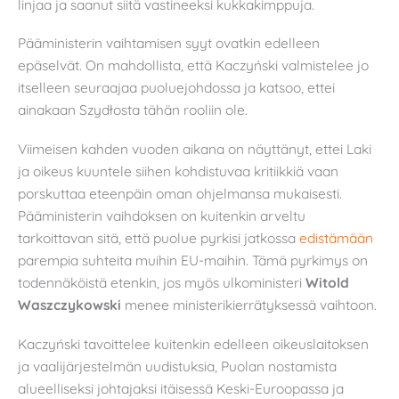
linjaa ja saanut siitä vastineeksi kukkakimppuja.
Pääministerin vaihtamisen syyt ovatkin edelleen
epäselvät. On mahdollista, että Kaczyński valmistelee jo
itselleen seuraajaa puoluejohdossa ja katsoo, ettei
ainakaan Szydłosta tähän rooliin ole.
Viimeisen kahden vuoden aikana on näyttänyt, ettei Laki
ja oikeus kuuntele siihen kohdistuvaa kritiikkiä vaan
porskuttaa eteenpäin oman ohjelmansa mukaisesti.
Pääministerin vaihdoksen on kuitenkin arveltu
tarkoittavan sitä, että puolue pyrkisi jatkossa
edistämään
parempia suhteita muihin EU-maihin. Tämä pyrkimys on
todennäköistä etenkin, jos myös ulkoministeri
Witold
Waszczykowski
menee ministerikierrätyksessä vaihtoon.
Kaczyński tavoittelee kuitenkin edelleen oikeuslaitoksen
ja vaalijärjestelmän uudistuksia, Puolan nostamista
alueelliseksi johtajaksi itäisessä Keski-Euroopassa ja