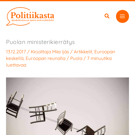
Siirry
sisältöön
Puolan ministerikierrätys
13.12.2017
/ Kirjoittaja
Miia Ijäs
/
Artikkelit
,
Euroopan
keskellä, Euroopan reunalla
/
Puola
/
7 minuutiksi
luettavaa