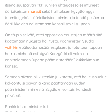
itsenäisyyspäivän 11.11. juhlien yhteydessä esiintyneet
äärioikeiston
marssit
sekä hallituksen kyvyttömyys
tuomita jyrkästi äärioikeiston toiminta ja tehdä pesäeroa
ääriliikkeiden edustamaan kansallismielisyyteen.
On täysin selvää, ettei opposition edustajien määrä riitä
kaatamaan nykyistä hallitusta. Pääministeri Szydło
voittikin
epäluottamusäänestyksen, ja totuttuun tapaan
herrasmiehenä esiintyvä Kaczyński oli valmiina
onnittelemaan ”upeaa pääministeriään” kukkakimpun
kanssa.
Samaan aikaan oli kuitenkin julkistettu, että hallituspuolue
kokoontuisi päivän aikana päättämään uuden
pääministerin nimestä. Szydło ei voittaisi kahdesti
päivässä.
Pankkiirista ministeriksi