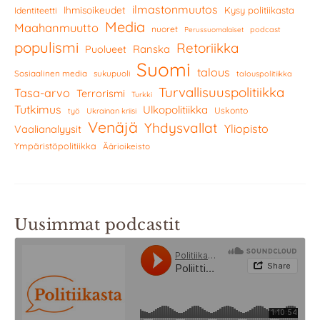
ilmastonmuutos
Ihmisoikeudet
Kysy politiikasta
Identiteetti
Media
Maahanmuutto
nuoret
podcast
Perussuomalaiset
populismi
Retoriikka
Ranska
Puolueet
Suomi
talous
Sosiaalinen media
sukupuoli
talouspolitiikka
Turvallisuuspolitiikka
Tasa-arvo
Terrorismi
Turkki
Tutkimus
Ulkopolitiikka
Uskonto
työ
Ukrainan kriisi
Venäjä
Yhdysvallat
Yliopisto
Vaalianalyysit
Ympäristöpolitiikka
Äärioikeisto
Uusimmat podcastit