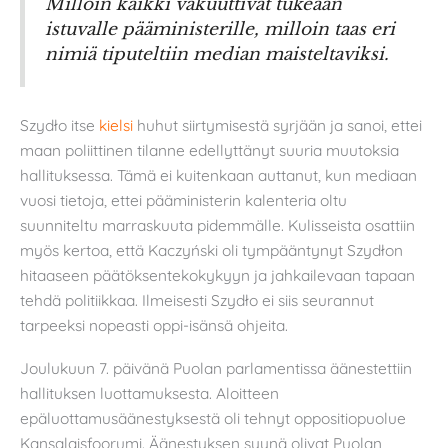
Milloin kaikki vakuuttivat tukeaan
istuvalle pääministerille, milloin taas eri
nimiä tiputeltiin median maisteltaviksi.
Szydło itse
kielsi
huhut siirtymisestä syrjään ja sanoi, ettei
maan poliittinen tilanne edellyttänyt suuria muutoksia
hallituksessa. Tämä ei kuitenkaan auttanut, kun mediaan
vuosi tietoja, ettei pääministerin kalenteria oltu
suunniteltu marraskuuta pidemmälle. Kulisseista osattiin
myös kertoa, että Kaczyński oli tympääntynyt Szydłon
hitaaseen päätöksentekokykyyn ja jahkailevaan tapaan
tehdä politiikkaa. Ilmeisesti Szydło ei siis seurannut
tarpeeksi nopeasti oppi-isänsä ohjeita.
Joulukuun 7. päivänä Puolan parlamentissa äänestettiin
hallituksen luottamuksesta. Aloitteen
epäluottamusäänestyksestä oli tehnyt oppositiopuolue
Kansalaisfoorumi. Äänestyksen syynä olivat Puolan