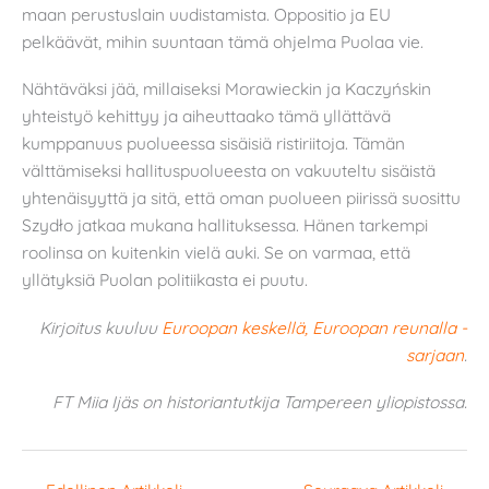
maan perustuslain uudistamista. Oppositio ja EU
pelkäävät, mihin suuntaan tämä ohjelma Puolaa vie.
Nähtäväksi jää, millaiseksi Morawieckin ja Kaczyńskin
yhteistyö kehittyy ja aiheuttaako tämä yllättävä
kumppanuus puolueessa sisäisiä ristiriitoja. Tämän
välttämiseksi hallituspuolueesta on vakuuteltu sisäistä
yhtenäisyyttä ja sitä, että oman puolueen piirissä suosittu
Szydło jatkaa mukana hallituksessa. Hänen tarkempi
roolinsa on kuitenkin vielä auki. Se on varmaa, että
yllätyksiä Puolan politiikasta ei puutu.
Kirjoitus kuuluu
Euroopan keskellä, Euroopan reunalla -
sarjaan
.
FT Miia Ijäs on historiantutkija Tampereen yliopistossa.