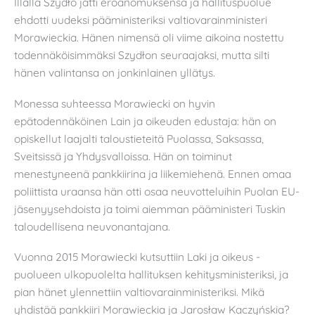
Illalla Szydło jätti eroanomuksensa ja hallituspuolue
ehdotti uudeksi pääministeriksi valtiovarainministeri
Morawieckia. Hänen nimensä oli viime aikoina nostettu
todennäköisimmäksi Szydłon seuraajaksi, mutta silti
hänen valintansa on jonkinlainen yllätys.
Monessa suhteessa Morawiecki on hyvin
epätodennäköinen Lain ja oikeuden edustaja: hän on
opiskellut laajalti taloustieteitä Puolassa, Saksassa,
Sveitsissä ja Yhdysvalloissa. Hän on toiminut
menestyneenä pankkiirina ja liikemiehenä. Ennen omaa
poliittista uraansa hän otti osaa neuvotteluihin Puolan EU-
jäsenyysehdoista ja toimi aiemman pääministeri Tuskin
taloudellisena neuvonantajana.
Vuonna 2015 Morawiecki kutsuttiin Laki ja oikeus -
puolueen ulkopuolelta hallituksen kehitysministeriksi, ja
pian hänet ylennettiin valtiovarainministeriksi. Mikä
yhdistää pankkiiri Morawieckia ja Jarosław Kaczyńskia?