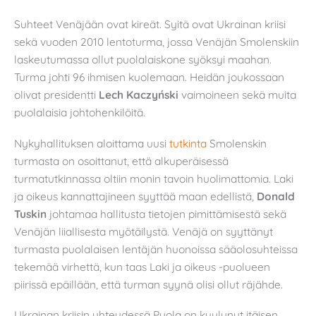
Suhteet Venäjään ovat kireät. Syitä ovat Ukrainan kriisi
sekä vuoden 2010 lentoturma, jossa Venäjän Smolenskiin
laskeutumassa ollut puolalaiskone syöksyi maahan.
Turma johti 96 ihmisen kuolemaan. Heidän joukossaan
olivat presidentti
Lech Kaczyński
vaimoineen sekä muita
puolalaisia johtohenkilöitä.
Nykyhallituksen aloittama uusi
tutkinta
Smolenskin
turmasta on osoittanut, että alkuperäisessä
turmatutkinnassa oltiin monin tavoin huolimattomia. Laki
ja oikeus kannattajineen syyttää maan edellistä,
Donald
Tuskin
johtamaa hallitusta tietojen pimittämisestä sekä
Venäjän liiallisesta myötäilystä. Venäjä on syyttänyt
turmasta puolalaisen lentäjän huonoissa sääolosuhteissa
tekemää virhettä, kun taas Laki ja oikeus -puolueen
piirissä epäillään, että turman syynä olisi ollut räjähde.
Ukrainan kriisin yhteydessä Puola on kuulunut itäisen