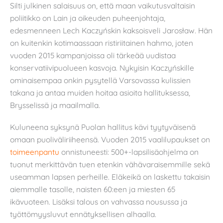
Silti julkinen salaisuus on, että maan vaikutusvaltaisin
poliitikko on Lain ja oikeuden puheenjohtaja,
edesmenneen Lech Kaczyńskin kaksoisveli Jarosław. Hän
on kuitenkin kotimaassaan ristiriitainen hahmo, joten
vuoden 2015 kampanjoissa oli tärkeää uudistaa
konservatiivipuolueen kasvoja. Nykyisin Kaczyńskille
ominaisempaa onkin pysytellä Varsovassa kulissien
takana ja antaa muiden hoitaa asioita hallituksessa,
Brysselissä ja maailmalla.
Kuluneena syksynä Puolan hallitus kävi tyytyväisenä
omaan puoliväliriiheensä. Vuoden 2015 vaalilupaukset on
toimeenpantu
onnistuneesti: 500+-lapsilisäohjelma on
tuonut merkittävän tuen etenkin vähävaraisemmille sekä
useamman lapsen perheille. Eläkeikä on laskettu takaisin
aiemmalle tasolle, naisten 60:een ja miesten 65
ikävuoteen. Lisäksi talous on vahvassa nousussa ja
työttömyysluvut ennätyksellisen alhaalla.