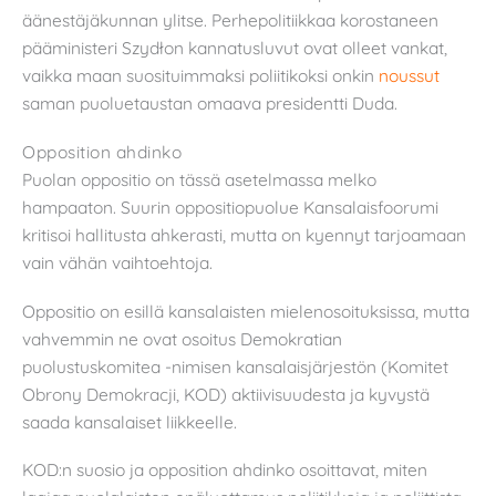
äänestäjäkunnan ylitse. Perhepolitiikkaa korostaneen
pääministeri Szydłon kannatusluvut ovat olleet vankat,
vaikka maan suosituimmaksi poliitikoksi onkin
noussut
saman puoluetaustan omaava presidentti Duda.
Opposition ahdinko
Puolan oppositio on tässä asetelmassa melko
hampaaton. Suurin oppositiopuolue Kansalaisfoorumi
kritisoi hallitusta ahkerasti, mutta on kyennyt tarjoamaan
vain vähän vaihtoehtoja.
Oppositio on esillä kansalaisten mielenosoituksissa, mutta
vahvemmin ne ovat osoitus Demokratian
puolustuskomitea -nimisen kansalaisjärjestön (Komitet
Obrony Demokracji, KOD) aktiivisuudesta ja kyvystä
saada kansalaiset liikkeelle.
KOD:n suosio ja opposition ahdinko osoittavat, miten