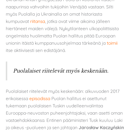
naapurinsa vahvoihin tukijoihin Venäjää vastaan. Silti
myös Puolalla ja Ukrainalla on omat historiasta
kumpuavat
riitansa
, jotka ovat viime aikoina jälleen
hiertäneet maiden välejä. Nykytilanteen ulkopoliittisista
ongelmista huolimatta Puolan hallitus pitää Euroopan
unionin itäistä kumppanuusohjelmaa tärkeänä ja
toimii
itse aktiivisesti sen edistäjänä.
Puolalaiset riitelevät myös keskenään.
Puolalaiset riitelevät myös keskenään: alkuvuoden 2017
erikoisessa
episodissa
Puolan hallitus ei asettunut
tukemaan puolalaisen Tuskin uudelleenvalintaa
Eurooppa-neuvoston puheenjohtajaksi, vaan asetti oman
vastaehdokkaansa. Entinen pääministeri Tusk kuuluu Laki
ja oikeus -puolueen ja sen johtajan
Jarosław Kaczyńskin