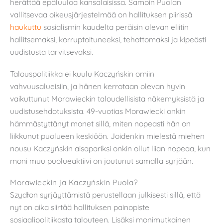
herättää epäluuloa kansalaisissa. Samoin Puolan
vallitsevaa oikeusjärjestelmää on hallituksen piirissä
haukuttu
sosialismin kaudelta peräisin olevan eliitin
hallitsemaksi, korruptoituneeksi, tehottomaksi ja kipeästi
uudistusta tarvitsevaksi.
Talouspolitiikka ei kuulu Kaczyńskin omiin
vahvuusalueisiin, ja hänen kerrotaan olevan hyvin
vaikuttunut Morawieckin taloudellisista näkemyksistä ja
uudistusehdotuksista. 49-vuotias Morawiecki onkin
hämmästyttänyt monet sillä, miten nopeasti hän on
liikkunut puolueen keskiöön. Joidenkin mielestä miehen
nousu Kaczyńskin aisapariksi onkin ollut liian nopeaa, kun
moni muu puolueaktiivi on joutunut samalla syrjään.
Morawieckin ja Kaczyńskin Puola?
Szydłon syrjäyttämistä perustellaan julkisesti sillä, että
nyt on aika siirtää hallituksen painopiste
sosiaalipolitiikasta talouteen. Lisäksi monimutkainen