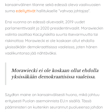
kansainvälinen tilanne sekä edessä oleva vaalivuosien
suma
edellyttivät
hallitukselle ”vahvaa johtajaa”.
Ensi vuonna on edessä aluevaalit, 2019 uudet
parlamenttivaalit ja 2020 presidentinvaalit. Morawieckin
valinta osoittaa Kaczyńskilta suurta itsevarmuutta tai
riskinottoa: Morawiecki ei ole koskaan ollut ehdolla
yksissäkään demokraattisissa vaaleissa, joten hänen
vaalikuntonsa jää nähtäväksi.
Morawiecki ei ole koskaan ollut ehdolla
yksissäkään demokraattisissa vaaleissa.
Szydłon maine on kansainvälisesti huono, mikä johtuu
erityisesti Puolan asemoinnista EU:n sisällä. Tässä
pääministeri on kuitenkin seurannut puolueensa johdon