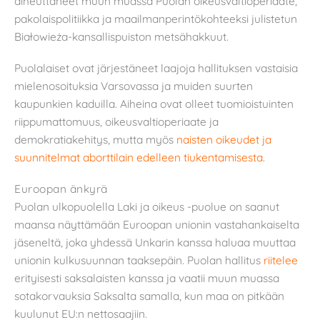
aiheuttaneet muun muassa Puolan oikeusvaltioperiaate,
pakolaispolitiikka ja maailmanperintökohteeksi julistetun
Białowieża-kansallispuiston metsähakkuut.
Puolalaiset ovat järjestäneet laajoja hallituksen vastaisia
mielenosoituksia Varsovassa ja muiden suurten
kaupunkien kaduilla. Aiheina ovat olleet tuomioistuinten
riippumattomuus, oikeusvaltioperiaate ja
demokratiakehitys, mutta myös
naisten oikeudet ja
suunnitelmat aborttilain edelleen tiukentamisesta
.
Euroopan änkyrä
Puolan ulkopuolella Laki ja oikeus -puolue on saanut
maansa näyttämään Euroopan unionin vastahankaiselta
jäseneltä, joka yhdessä Unkarin kanssa haluaa muuttaa
unionin kulkusuunnan taaksepäin. Puolan hallitus
riitelee
erityisesti saksalaisten kanssa ja vaatii muun muassa
sotakorvauksia Saksalta samalla, kun maa on pitkään
kuulunut EU:n nettosaajiin.