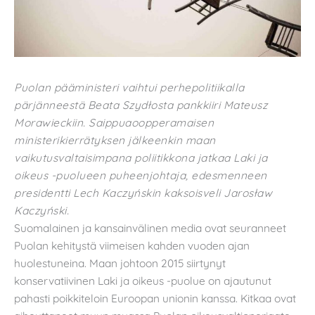
Puolan pääministeri vaihtui perhepolitiikalla
pärjänneestä Beata Szydłosta pankkiiri Mateusz
Morawieckiin. Saippuaoopperamaisen
ministerikierrätyksen jälkeenkin maan
vaikutusvaltaisimpana poliitikkona jatkaa Laki ja
oikeus -puolueen puheenjohtaja, edesmenneen
presidentti Lech Kaczyńskin kaksoisveli Jarosław
Kaczyński.
Suomalainen ja kansainvälinen media ovat seuranneet
Puolan kehitystä viimeisen kahden vuoden ajan
huolestuneina. Maan johtoon 2015 siirtynyt
konservatiivinen Laki ja oikeus -puolue on ajautunut
pahasti poikkiteloin Euroopan unionin kanssa. Kitkaa ovat