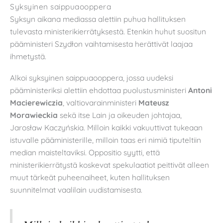
Syksyinen saippuaooppera
Syksyn aikana mediassa alettiin puhua hallituksen
tulevasta ministerikierrätyksestä. Etenkin huhut suositun
pääministeri Szydłon vaihtamisesta herättivät laajaa
ihmetystä.
Alkoi syksyinen saippuaooppera, jossa uudeksi
pääministeriksi alettiin ehdottaa puolustusministeri
Antoni
Macierewiczia
, valtiovarainministeri
Mateusz
Morawieckia
sekä itse Lain ja oikeuden johtajaa,
Jarosław Kaczyńskia. Milloin kaikki vakuuttivat tukeaan
istuvalle pääministerille, milloin taas eri nimiä tiputeltiin
median maisteltaviksi. Oppositio syytti, että
ministerikierrätystä koskevat spekulaatiot peittivät alleen
muut tärkeät puheenaiheet, kuten hallituksen
suunnitelmat vaalilain uudistamisesta.