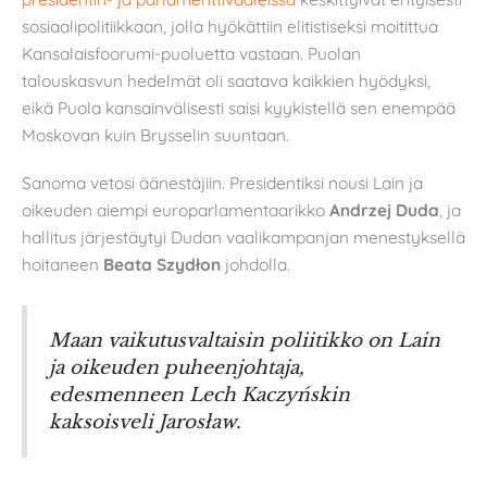
sosiaalipolitiikkaan, jolla hyökättiin elitistiseksi moitittua
Kansalaisfoorumi-puoluetta vastaan. Puolan
talouskasvun hedelmät oli saatava kaikkien hyödyksi,
eikä Puola kansainvälisesti saisi kyykistellä sen enempää
Moskovan kuin Brysselin suuntaan.
Sanoma vetosi äänestäjiin. Presidentiksi nousi Lain ja
oikeuden aiempi europarlamentaarikko
Andrzej Duda
, ja
hallitus järjestäytyi Dudan vaalikampanjan menestyksellä
hoitaneen
Beata Szydłon
johdolla.
Maan vaikutusvaltaisin poliitikko on Lain
ja oikeuden puheenjohtaja,
edesmenneen Lech Kaczyńskin
kaksoisveli Jarosław.