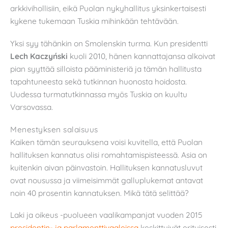
arkkivihollisiin, eikä Puolan nykyhallitus yksinkertaisesti
kykene tukemaan Tuskia mihinkään tehtävään.
Yksi syy tähänkin on Smolenskin turma. Kun presidentti
Lech Kaczyński
kuoli 2010, hänen kannattajansa alkoivat
pian syyttää silloista pääministeriä ja tämän hallitusta
tapahtuneesta sekä tutkinnan huonosta hoidosta.
Uudessa turmatutkinnassa myös Tuskia on kuultu
Varsovassa.
Menestyksen salaisuus
Kaiken tämän seurauksena voisi kuvitella, että Puolan
hallituksen kannatus olisi romahtamispisteessä. Asia on
kuitenkin aivan päinvastoin. Hallituksen kannatusluvut
ovat nousussa ja viimeisimmät galluplukemat antavat
noin 40 prosentin kannatuksen. Mikä tätä selittää?
Laki ja oikeus -puolueen vaalikampanjat vuoden 2015
presidentin- ja parlamenttivaaleissa
keskittyivät erityisesti