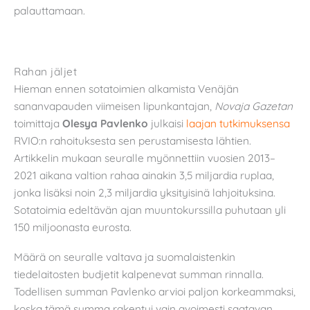
palauttamaan.
Rahan jäljet
Hieman ennen sotatoimien alkamista Venäjän
sananvapauden viimeisen lipunkantajan,
Novaja Gazetan
toimittaja
Olesya Pavlenko
julkaisi
laajan tutkimuksensa
RVIO:n rahoituksesta sen perustamisesta lähtien.
Artikkelin mukaan seuralle myönnettiin vuosien 2013–
2021 aikana valtion rahaa ainakin 3,5 miljardia ruplaa,
jonka lisäksi noin 2,3 miljardia yksityisinä lahjoituksina.
Sotatoimia edeltävän ajan muuntokurssilla puhutaan yli
150 miljoonasta eurosta.
Määrä on seuralle valtava ja suomalaistenkin
tiedelaitosten budjetit kalpenevat summan rinnalla.
Todellisen summan Pavlenko arvioi paljon korkeammaksi,
koska tämä summa rakentui vain avoimesti saatavan