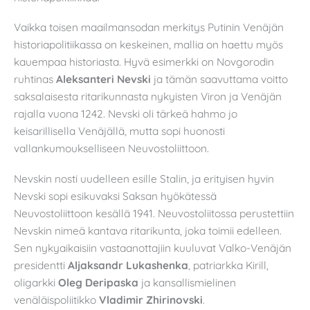
Vaikka toisen maailmansodan merkitys Putinin Venäjän
historiapolitiikassa on keskeinen, mallia on haettu myös
kauempaa historiasta. Hyvä esimerkki on Novgorodin
ruhtinas
Aleksanteri Nevski
ja tämän saavuttama voitto
saksalaisesta ritarikunnasta nykyisten Viron ja Venäjän
rajalla vuona 1242. Nevski oli tärkeä hahmo jo
keisarillisella Venäjällä, mutta sopi huonosti
vallankumoukselliseen Neuvostoliittoon.
Nevskin nosti uudelleen esille Stalin, ja erityisen hyvin
Nevski sopi esikuvaksi Saksan hyökätessä
Neuvostoliittoon kesällä 1941. Neuvostoliitossa perustettiin
Nevskin nimeä kantava ritarikunta, joka toimii edelleen.
Sen nykyaikaisiin vastaanottajiin kuuluvat Valko-Venäjän
presidentti
Aljaksandr Lukashenka
, patriarkka Kirill,
oligarkki
Oleg Deripaska
ja kansallismielinen
venäläispoliitikko
Vladimir Zhirinovski
.