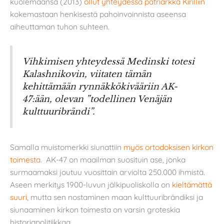
kuolemaansa (2013)
ollut yhteydessä patriarkka Kirilliin
kokemastaan henkisestä pahoinvoinnista aseensa
aiheuttaman tuhon suhteen.
Vihkimisen yhteydessä Medinski totesi
Kalashnikovin, viitaten tämän
kehittämään rynnäkkökivääriin AK-
47:ään, olevan ”todellinen Venäjän
kulttuuribrändi”.
Samalla muistomerkki siunattiin
myös ortodoksisen kirkon
toimesta
. AK-47 on maailman suosituin ase, jonka
surmaamaksi joutuu vuosittain arviolta 250.000 ihmistä.
Aseen merkitys 1900-luvun jälkipuoliskolla on
kieltämättä
suuri
, mutta sen nostaminen maan kulttuuribrändiksi ja
siunaaminen kirkon toimesta on varsin groteskia
historiapolitiikkaa.