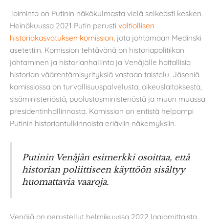
Toiminta on Putinin näkökulmasta vielä selkeästi kesken.
Heinäkuussa 2021 Putin perusti
valtiollisen
historiakasvatuksen komission
, jota johtamaan Medinski
asetettiin. Komission tehtävänä on historiapolitiikan
johtaminen ja historianhallinta ja Venäjälle haitallisia
historian väärentämisyrityksiä vastaan taistelu. Jäseniä
komissiossa on turvallisuuspalvelusta, oikeuslaitoksesta,
sisäministeriöstä, puolustusministeriöstä ja muun muassa
presidentinhallinnosta. Komission on entistä helpompi
Putinin historiantulkinnoista eriäviin näkemyksiin.
Putinin Venäjän esimerkki osoittaa, että
historian poliittiseen käyttöön sisältyy
huomattavia vaaroja.
Venäjä on perustellut helmikuussa 2022 laajamittaista