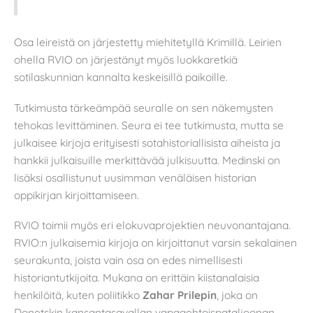
Osa leireistä on järjestetty miehitetyllä Krimillä. Leirien
ohella RVIO on järjestänyt myös luokkaretkiä
sotilaskunnian kannalta keskeisillä paikoille.
Tutkimusta tärkeämpää seuralle on sen näkemysten
tehokas levittäminen. Seura ei tee tutkimusta, mutta se
julkaisee kirjoja erityisesti sotahistoriallisista aiheista ja
hankkii julkaisuille merkittävää julkisuutta. Medinski on
lisäksi osallistunut uusimman venäläisen historian
oppikirjan kirjoittamiseen.
RVIO toimii myös eri elokuvaprojektien neuvonantajana.
RVIO:n julkaisemia kirjoja on kirjoittanut varsin sekalainen
seurakunta, joista vain osa on edes nimellisesti
historiantutkijoita. Mukana on erittäin kiistanalaisia
henkilöitä, kuten poliitikko
Zahar Prilepin
, joka on
Donetskin kansantasavallan vapaaehtoispataljoonan