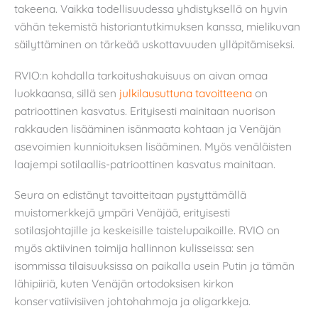
takeena. Vaikka todellisuudessa yhdistyksellä on hyvin
vähän tekemistä historiantutkimuksen kanssa, mielikuvan
säilyttäminen on tärkeää uskottavuuden ylläpitämiseksi.
RVIO:n kohdalla tarkoitushakuisuus on aivan omaa
luokkaansa, sillä sen
julkilausuttuna tavoitteena
on
patrioottinen kasvatus. Erityisesti mainitaan nuorison
rakkauden lisääminen isänmaata kohtaan ja Venäjän
asevoimien kunnioituksen lisääminen. Myös venäläisten
laajempi sotilaallis-patrioottinen kasvatus mainitaan.
Seura on edistänyt tavoitteitaan pystyttämällä
muistomerkkejä ympäri Venäjää, erityisesti
sotilasjohtajille ja keskeisille taistelupaikoille. RVIO on
myös aktiivinen toimija hallinnon kulisseissa: sen
isommissa tilaisuuksissa on paikalla usein Putin ja tämän
lähipiiriä, kuten Venäjän ortodoksisen kirkon
konservatiivisiiven johtohahmoja ja oligarkkeja.