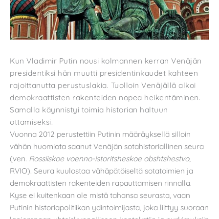
Kun Vladimir Putin nousi kolmannen kerran Venäjän
presidentiksi hän muutti presidentinkaudet kahteen
rajoittanutta perustuslakia. Tuolloin Venäjällä alkoi
demokraattisten rakenteiden nopea heikentäminen.
Samalla käynnistyi toimia historian haltuun
ottamiseksi.
Vuonna 2012 perustettiin Putinin määräyksellä silloin
vähän huomiota saanut Venäjän sotahistoriallinen seura
(ven.
Rossiiskoe voenno-istoritsheskoe obshtshestvo
,
RVIO). Seura kuulostaa vähäpätöiseltä sotatoimien ja
demokraattisten rakenteiden rapauttamisen rinnalla.
Kyse ei kuitenkaan ole mistä tahansa seurasta, vaan
Putinin historiapolitiikan ydintoimijasta, joka liittyy suoraan