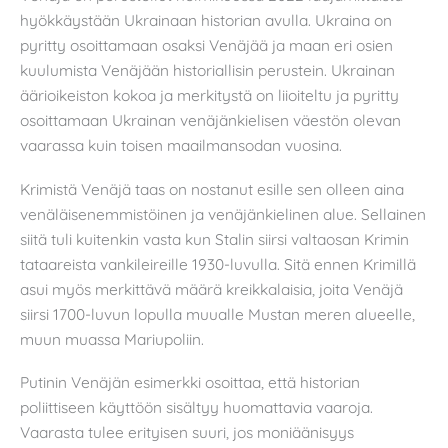
hyökkäystään Ukrainaan historian avulla. Ukraina on
pyritty osoittamaan osaksi Venäjää ja maan eri osien
kuulumista Venäjään historiallisin perustein. Ukrainan
äärioikeiston kokoa ja merkitystä on liioiteltu ja pyritty
osoittamaan Ukrainan venäjänkielisen väestön olevan
vaarassa kuin toisen maailmansodan vuosina.
Krimistä Venäjä taas on nostanut esille sen olleen aina
venäläisenemmistöinen ja venäjänkielinen alue. Sellainen
siitä tuli kuitenkin vasta kun Stalin siirsi valtaosan Krimin
tataareista vankileireille 1930-luvulla. Sitä ennen Krimillä
asui myös merkittävä määrä kreikkalaisia, joita Venäjä
siirsi 1700-luvun lopulla muualle Mustan meren alueelle,
muun muassa Mariupoliin.
Putinin Venäjän esimerkki osoittaa, että historian
poliittiseen käyttöön sisältyy huomattavia vaaroja.
Vaarasta tulee erityisen suuri, jos moniäänisyys