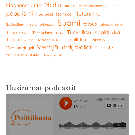
Media
Maahanmuutto
nuoret
podcast
Perussuomalaiset
populismi
Retoriikka
Ranska
Puolueet
Suomi
talous
Sosiaalinen media
sukupuoli
talouspolitiikka
Turvallisuuspolitiikka
Tasa-arvo
Terrorismi
Turkki
Tutkimus
Ulkopolitiikka
Uskonto
työ
Ukrainan kriisi
Venäjä
Yhdysvallat
Yliopisto
Vaalianalyysit
Ympäristöpolitiikka
Äärioikeisto
Uusimmat podcastit