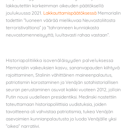
lakkautettiin korkeimman oikeuden päätöksellä
joulukuussa 2021.
Lakkauttamispäätöksessä
Memorialin
todettiin ”luoneen väärää mielikuvaa Neuvostoliitosta
terroristivaltiona” ja ”tahranneen kunniakasta
neuvostomenneisyyttä, luultavasti rahaa vastaan”.
Historiapolitiikka isovenäläisyyden palveluksessa
Memorialin vaikeuksien kasvu, sananvapauden kiihtyvä
rajoittaminen, Stalinin vähittäinen maineenpalautus,
patriotismin korostaminen ja Venäjän sotahistoriallisen
seuran perustaminen osuvat kaikki vuoteen 2012, jolloin
Putin nousi uudelleen presidentiksi. Medinski nostettiin
toteuttamaan historiapoliittisia uudistuksia, joiden
tavoitteena oli vahvistaa patriotismia, tukea Venäjän
asevoimien kunnianpalautusta ja luoda Venäjälle yksi
”oikea” narratiivi.