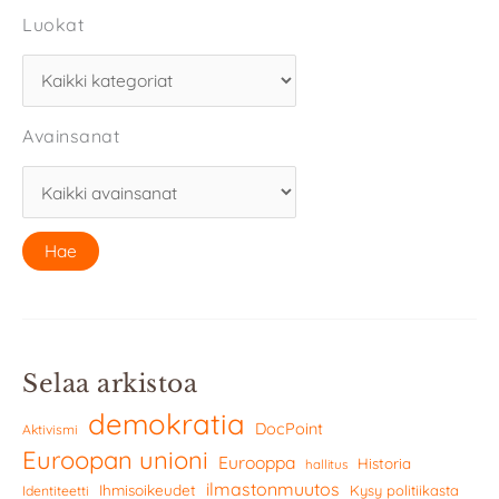
Luokat
Avainsanat
Selaa arkistoa
demokratia
DocPoint
Aktivismi
Euroopan unioni
Eurooppa
Historia
hallitus
ilmastonmuutos
Ihmisoikeudet
Kysy politiikasta
Identiteetti