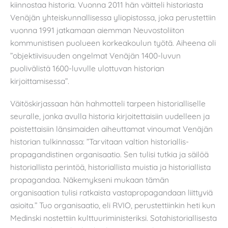
kiinnostaa historia. Vuonna 2011 hän väitteli historiasta
Venäjän yhteiskunnallisessa yliopistossa, joka perustettiin
vuonna 1991 jatkamaan aiemman Neuvostoliiton
kommunistisen puolueen korkeakoulun työtä. Aiheena oli
”objektiivisuuden ongelmat Venäjän 1400-luvun
puolivälistä 1600-luvulle ulottuvan historian
kirjoittamisessa”.
Väitöskirjassaan hän hahmotteli tarpeen historialliselle
seuralle, jonka avulla historia kirjoitettaisiin uudelleen ja
poistettaisiin länsimaiden aiheuttamat vinoumat Venäjän
historian tulkinnassa: ”Tarvitaan valtion historiallis-
propagandistinen organisaatio. Sen tulisi tutkia ja säilöä
historiallista perintöä, historiallista muistia ja historiallista
propagandaa. Näkemykseni mukaan tämän
organisaation tulisi ratkaista vastapropagandaan liittyviä
asioita.” Tuo organisaatio, eli RVIO, perustettiinkin heti kun
Medinski nostettiin kulttuuriministeriksi. Sotahistoriallisesta