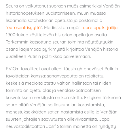
Seura on vaikuttanut suoraan myös esimerkiksi Venäjän
historianopetuksen uudistamiseen, muun muassa
lisäämällä sotahistorian opetusta ja poistamalla
”
eurosentrisyyttä
”. Medinski on myös
tuore oppikirjailija
1900-lukua käsittelevän historian oppikirjan osalta.
Tarkemmin katsottuna seuran toiminta näyttäytyykin
osana laajempaa pyrkimystä kirjoittaa Venäjän historia
uudelleen Putinin politiikkaa palvelemaan.
RVIO:n tavoitteet ovat olleet täysin yhteneväiset Putinin
tavoitteiden kanssa: sananvapautta on rajoitettu,
keskeisiä medioita otettu valtion hallintaan tai niiden
toiminta on ajettu alas ja venäläis-patrioottisen
kasvatuksen merkitystä on korostettu. Erityisen tärkeänä
seura pitää Venäjän sotilaskunnian korostamista,
menestyksekkäiden sotien nostamista esille ja Venäjän
suurten johtajien saavutusten alleviivaamista. Jopa
neuvostodiktaattori Josif Stalinin mainetta on ryhdytty