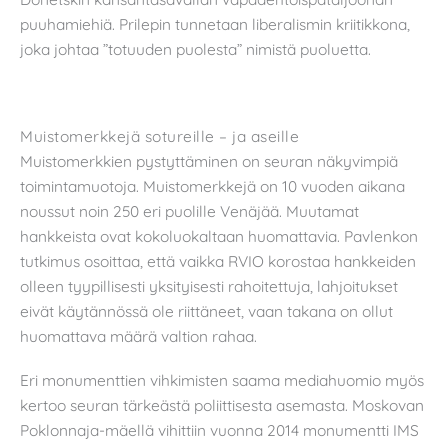
puuhamiehiä. Prilepin tunnetaan liberalismin kriitikkona,
joka johtaa ”totuuden puolesta” nimistä puoluetta.
Muistomerkkejä sotureille – ja aseille
Muistomerkkien pystyttäminen on seuran näkyvimpiä
toimintamuotoja. Muistomerkkejä on 10 vuoden aikana
noussut noin 250 eri puolille Venäjää. Muutamat
hankkeista ovat kokoluokaltaan huomattavia. Pavlenkon
tutkimus osoittaa, että vaikka RVIO korostaa hankkeiden
olleen tyypillisesti yksityisesti rahoitettuja, lahjoitukset
eivät käytännössä ole riittäneet, vaan takana on ollut
huomattava määrä valtion rahaa.
Eri monumenttien vihkimisten saama mediahuomio myös
kertoo seuran tärkeästä poliittisesta asemasta. Moskovan
Poklonnaja-mäellä vihittiin vuonna 2014 monumentti IMS