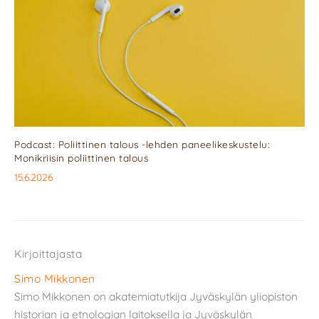
Podcast: Poliittinen talous -lehden paneelikeskustelu:
Monikriisin poliittinen talous
15.6.2026
Kirjoittajasta
Simo Mikkonen
Simo Mikkonen on akatemiatutkija Jyväskylän yliopiston
historian ja etnologian laitoksella ja Jyväskylän