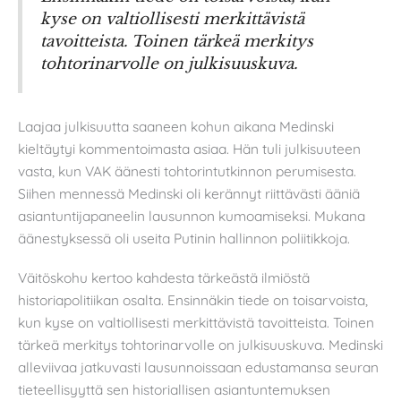
kyse on valtiollisesti merkittävistä
tavoitteista. Toinen tärkeä merkitys
tohtorinarvolle on julkisuuskuva.
Laajaa julkisuutta saaneen kohun aikana Medinski
kieltäytyi kommentoimasta asiaa. Hän tuli julkisuuteen
vasta, kun VAK äänesti tohtorintutkinnon perumisesta.
Siihen mennessä Medinski oli kerännyt riittävästi ääniä
asiantuntijapaneelin lausunnon kumoamiseksi. Mukana
äänestyksessä oli useita Putinin hallinnon poliitikkoja.
Väitöskohu kertoo kahdesta tärkeästä ilmiöstä
historiapolitiikan osalta. Ensinnäkin tiede on toisarvoista,
kun kyse on valtiollisesti merkittävistä tavoitteista. Toinen
tärkeä merkitys tohtorinarvolle on julkisuuskuva. Medinski
alleviivaa jatkuvasti lausunnoissaan edustamansa seuran
tieteellisyyttä sen historiallisen asiantuntemuksen