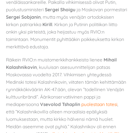
venäläissankareille. Paikalla vihkimisessä olivat Putin,
puolustusministeri
Sergei Shoigu
ja Moskovan pormestari
Sergei Sobjanin
, mutta myös venäjän ortodoksisen
kirkon patriarkka
Kirill
. Kirkon ja Putinin politiikan liitto
onkin yksi piirteistä, joka heijastuu myös RVIO:n
toimintaan. Monumentit pyhittääkin poikkeuksetta kirkon
merkittävä edustaja.
Räikein RVIO:n muistomerkkihankkeista lienee
Mihail
Kalashnikovin
, kuuluisan asesuunnittelijan patsas
Moskovassa vuodelta 2017. Vihkimisen yhteydessä
Medinski totesi Kalashnikovin, viitaten tämän kehittämään
rynnäkkökivääriin AK-47:ään, olevan ”todellinen Venäjän
kulttuuribrändi”. Äärikonservatiivinen pappi ja
mediapersoona
Vsevolod Tshaplin
puolestaan totesi
,
että ”Kalashnikovilla olleen moraalisia epäilyksiä
luomuksestaan, mutta kirkko hälvensi nämä huolet.
Meidän aseemme ovat pyhiä.” Kalashnikov oli ennen