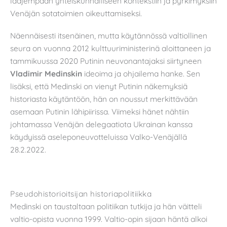
laajempaan yhteiskunnalliseen kontekstiin ja pyrkimyksiin
Venäjän sotatoimien oikeuttamiseksi.
Näennäisesti itsenäinen, mutta käytännössä valtiollinen
seura on vuonna 2012 kulttuuriministerinä aloittaneen ja
tammikuussa 2020 Putinin neuvonantajaksi siirtyneen
Vladimir Medinskin
ideoima ja ohjailema hanke. Sen
lisäksi, että Medinski on vienyt Putinin näkemyksiä
historiasta käytäntöön, hän on noussut merkittävään
asemaan Putinin lähipiirissa. Viimeksi hänet nähtiin
johtamassa Venäjän delegaatiota Ukrainan kanssa
käydyissä aseleponeuvotteluissa Valko-Venäjällä
28.2.2022.
Pseudohistorioitsijan historiapolitiikka
Medinski on taustaltaan politiikan tutkija ja hän väitteli
valtio-opista vuonna 1999. Valtio-opin sijaan häntä alkoi