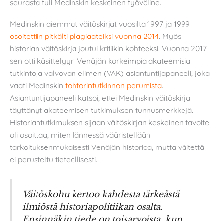
seurasta tuli Medinskin keskeinen työväline.
Medinskin aiemmat väitöskirjat vuosilta 1997 ja 1999
osoitettiin pitkälti plagiaateiksi vuonna 2014
. Myös
historian väitöskirja joutui kritiikin kohteeksi. Vuonna 2017
sen otti käsittelyyn Venäjän korkeimpia akateemisia
tutkintoja valvovan elimen (VAK) asiantuntijapaneeli, joka
vaati Medinskin
tohtorintutkinnon perumista
.
Asiantuntijapaneeli katsoi, ettei Medinskin väitöskirja
täyttänyt akateemisen tutkimuksen tunnusmerkkejä.
Historiantutkimuksen sijaan väitöskirjan keskeinen tavoite
oli osoittaa, miten lännessä vääristellään
tarkoituksenmukaisesti Venäjän historiaa, mutta väitettä
ei perusteltu tieteellisesti.
Väitöskohu kertoo kahdesta tärkeästä
ilmiöstä historiapolitiikan osalta.
Ensinnäkin tiede on toisarvoista, kun