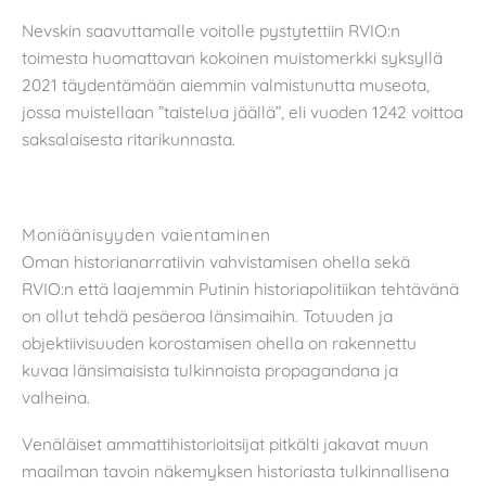
Nevskin saavuttamalle voitolle pystytettiin RVIO:n
toimesta huomattavan kokoinen muistomerkki syksyllä
2021 täydentämään aiemmin valmistunutta museota,
jossa muistellaan ”taistelua jäällä”, eli vuoden 1242 voittoa
saksalaisesta ritarikunnasta.
Moniäänisyyden vaientaminen
Oman historianarratiivin vahvistamisen ohella sekä
RVIO:n että laajemmin Putinin historiapolitiikan tehtävänä
on ollut tehdä pesäeroa länsimaihin. Totuuden ja
objektiivisuuden korostamisen ohella on rakennettu
kuvaa länsimaisista tulkinnoista propagandana ja
valheina.
Venäläiset ammattihistorioitsijat pitkälti jakavat muun
maailman tavoin näkemyksen historiasta tulkinnallisena