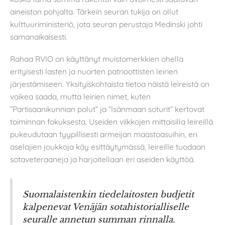
aineiston pohjalta. Tärkein seuran tukija on ollut
kulttuuriministeriö, jota seuran perustaja Medinski johti
samanaikaisesti.
Rahaa RVIO on käyttänyt muistomerkkien ohella
erityisesti lasten ja nuorten patrioottisten leirien
järjestämiseen. Yksityiskohtaista tietoa näistä leireistä on
vaikea saada, mutta leirien nimet, kuten
”Partisaanikunnian polut” ja ”Isänmaan soturit” kertovat
toiminnan fokuksesta. Useiden viikkojen mittaisilla leireillä
pukeudutaan tyypillisesti armeijan maastoasuihin, eri
aselajien joukkoja käy esittäytymässä, leireille tuodaan
sotaveteraaneja ja harjoitellaan eri aseiden käyttöä.
Suomalaistenkin tiedelaitosten budjetit
kalpenevat Venäjän sotahistorialliselle
seuralle annetun summan rinnalla.