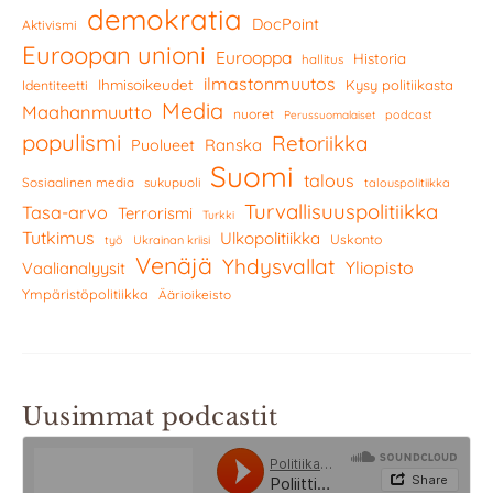
demokratia
DocPoint
Aktivismi
Euroopan unioni
Eurooppa
Historia
hallitus
ilmastonmuutos
Ihmisoikeudet
Kysy politiikasta
Identiteetti
Media
Maahanmuutto
nuoret
podcast
Perussuomalaiset
populismi
Retoriikka
Ranska
Puolueet
Suomi
talous
Sosiaalinen media
sukupuoli
talouspolitiikka
Turvallisuuspolitiikka
Tasa-arvo
Terrorismi
Turkki
Tutkimus
Ulkopolitiikka
Uskonto
työ
Ukrainan kriisi
Venäjä
Yhdysvallat
Yliopisto
Vaalianalyysit
Ympäristöpolitiikka
Äärioikeisto
Uusimmat podcastit