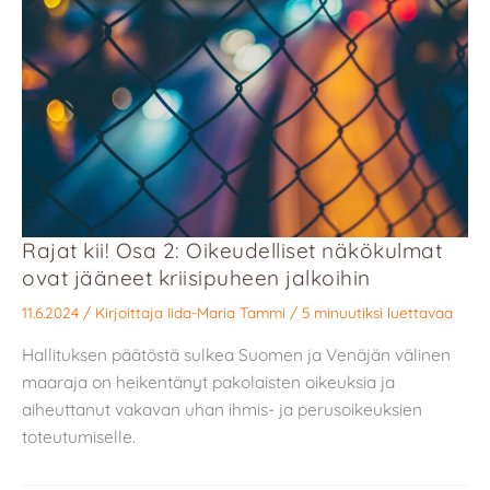
Rajat kii! Osa 2: Oikeudelliset näkökulmat
ovat jääneet kriisipuheen jalkoihin
11.6.2024
/ Kirjoittaja
Iida-Maria Tammi
/
5 minuutiksi luettavaa
Hallituksen päätöstä sulkea Suomen ja Venäjän välinen
maaraja on heikentänyt pakolaisten oikeuksia ja
aiheuttanut vakavan uhan ihmis- ja perusoikeuksien
toteutumiselle.