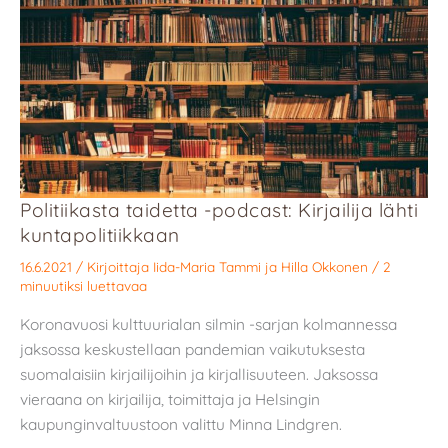
Politiikasta taidetta -podcast: Kirjailija lähti
kuntapolitiikkaan
16.6.2021
/ Kirjoittaja
Iida-Maria Tammi
ja
Hilla Okkonen
/
2
minuutiksi luettavaa
Koronavuosi kulttuurialan silmin -sarjan kolmannessa
jaksossa keskustellaan pandemian vaikutuksesta
suomalaisiin kirjailijoihin ja kirjallisuuteen. Jaksossa
vieraana on kirjailija, toimittaja ja Helsingin
kaupunginvaltuustoon valittu Minna Lindgren.