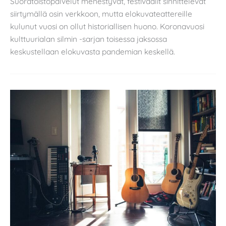
Suoratoistopalvelut menestyvät, festivaalit sinnittelevät
siirtymällä osin verkkoon, mutta elokuvateattereille
kulunut vuosi on ollut historiallisen huono. Koronavuosi
kulttuurialan silmin -sarjan toisessa jaksossa
keskustellaan elokuvasta pandemian keskellä.