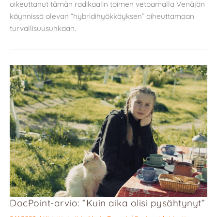
oikeuttanut tämän radikaalin toimen vetoamalla Venäjän
käynnissä olevan “hybridihyökkäyksen” aiheuttamaan
turvallisuusuhkaan.
DocPoint-arvio: ”Kuin aika olisi pysähtynyt”