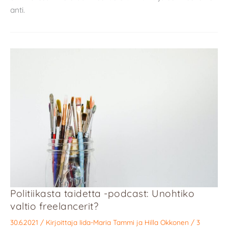
anti.
Politiikasta taidetta -podcast: Unohtiko
valtio freelancerit?
30.6.2021
/ Kirjoittaja
Iida-Maria Tammi
ja
Hilla Okkonen
/
3