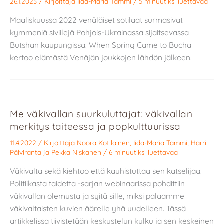
26.1.2023
/ Kirjoittaja
Iida-Maria Tammi
/
5 minuutiksi luettavaa
Maaliskuussa 2022 venäläiset sotilaat surmasivat
kymmeniä siviilejä Pohjois-Ukrainassa sijaitsevassa
Butshan kaupungissa. When Spring Came to Bucha
kertoo elämästä Venäjän joukkojen lähdön jälkeen.
Me väkivallan suurkuluttajat: väkivallan
merkitys taiteessa ja popkulttuurissa
11.4.2022
/ Kirjoittaja
Noora Kotilainen
,
Iida-Maria Tammi
,
Harri
Pälviranta
ja
Pekka Niskanen
/
6 minuutiksi luettavaa
Väkivalta sekä kiehtoo että kauhistuttaa sen katselijaa.
Politiikasta taidetta -sarjan webinaarissa pohdittiin
väkivallan olemusta ja syitä sille, miksi palaamme
väkivaltaisten kuvien äärelle yhä uudelleen. Tässä
artikkelissa tiivistetään keskustelun kulku ja sen keskeinen