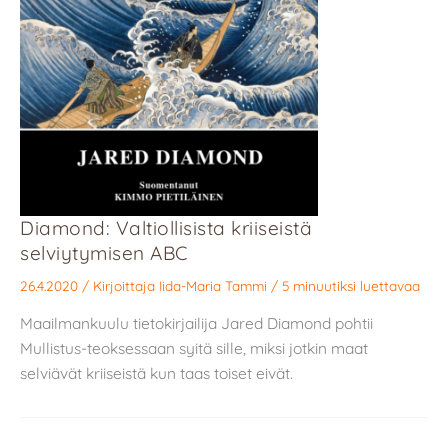
Diamond: Valtiollisista kriiseistä
selviytymisen ABC
26.4.2020
/ Kirjoittaja
Iida-Maria Tammi
/
5 minuutiksi luettavaa
Maailmankuulu tietokirjailija Jared Diamond pohtii
Mullistus-teoksessaan syitä sille, miksi jotkin maat
selviävät kriiseistä kun taas toiset eivät.