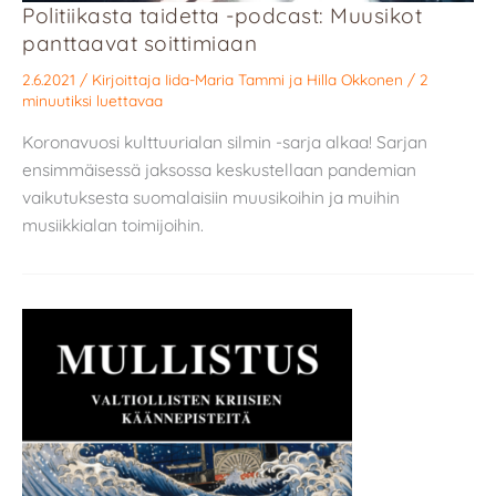
Politiikasta taidetta -podcast: Muusikot
panttaavat soittimiaan
2.6.2021
/ Kirjoittaja
Iida-Maria Tammi
ja
Hilla Okkonen
/
2
minuutiksi luettavaa
Koronavuosi kulttuurialan silmin -sarja alkaa! Sarjan
ensimmäisessä jaksossa keskustellaan pandemian
vaikutuksesta suomalaisiin muusikoihin ja muihin
musiikkialan toimijoihin.