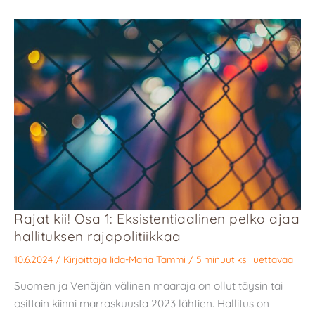
Rajat kii! Osa 1: Eksistentiaalinen pelko ajaa
hallituksen rajapolitiikkaa
10.6.2024
/ Kirjoittaja
Iida-Maria Tammi
/
5 minuutiksi luettavaa
Suomen ja Venäjän välinen maaraja on ollut täysin tai
osittain kiinni marraskuusta 2023 lähtien. Hallitus on