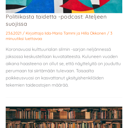
Politiikasta taidetta -podcast: Ateljeen
suojissa
23.6.2021
/ Kirjoittaja
Iida-Maria Tammi
ja
Hilla Okkonen
/
3
minuutiksi luettavaa
Koronavuosi kulttuurialan silmin -sarjan neljännessä
jaksossa keskustellaan kuvataiteesta. Kuluneen vuoden
aikana haasteena on ollut se, että näyttelyitä on jouduttu
perumaan tai siirtämään tulevaan. Toisaalta
poikkeusvuosi on kasvattanut yksityishenkilöiden
tekemien taideostojen määrää.