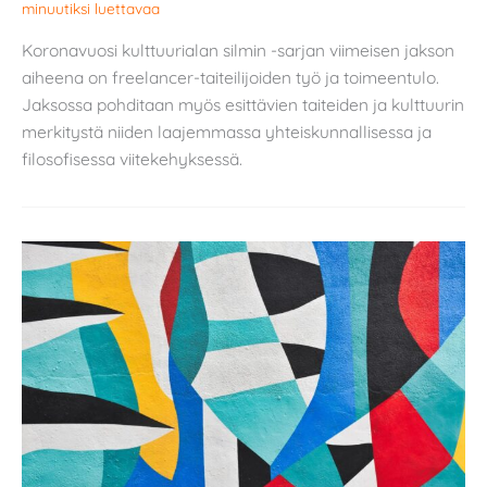
minuutiksi luettavaa
Koronavuosi kulttuurialan silmin -sarjan viimeisen jakson
aiheena on freelancer-taiteilijoiden työ ja toimeentulo.
Jaksossa pohditaan myös esittävien taiteiden ja kulttuurin
merkitystä niiden laajemmassa yhteiskunnallisessa ja
filosofisessa viitekehyksessä.