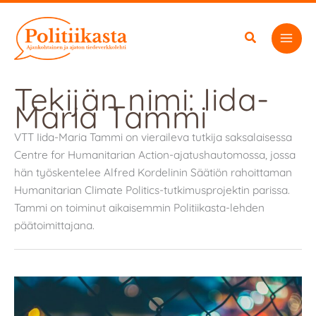
Siirry
sisältöön
Tekijän nimi: Iida-
Maria Tammi
VTT Iida-Maria Tammi on vieraileva tutkija saksalaisessa
Centre for Humanitarian Action-ajatushautomossa, jossa
hän työskentelee Alfred Kordelinin Säätiön rahoittaman
Humanitarian Climate Politics-tutkimusprojektin parissa.
Tammi on toiminut aikaisemmin Politiikasta-lehden
päätoimittajana.