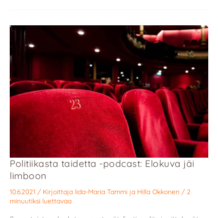
Politiikasta taidetta -podcast: Elokuva jäi
limboon
10.6.2021
/ Kirjoittaja
Iida-Maria Tammi
ja
Hilla Okkonen
/
2
minuutiksi luettavaa