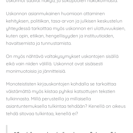
uskonnot saavat näkyä, ja sukupuolen näkökulmasta.
Uskonnon asianmukainen huomioon ottaminen
kehityksen, politiikan, tasa-arvon ja julkisen keskustelun
yhteydessä tarkoittaa myös uskonnon eri ulottuvuuksien,
kuten opin, etiikan, hengellisyyden ja instituutioiden,
havaitsemista ja tunnustamista.
On myös nähtävä valtakysymykset uskontojen sisällä
eikä vain niiden välillä. Uskonnot ovat sisäisesti
monimuotoisia ja jännitteisiä.
Monoteististen kirjauskontojen kohdalla se tarkoittaa
väistämättä myös kiistaa pyhiksi katsottujen tekstien
tulkinnasta. Millä perusteilla ja millaisella
asiantuntemuksella tulkintaa tehdään? Kenellä on oikeus
tehdä sitovaa tulkintaa, kenellä ei?