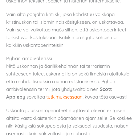
uskonnon tekstien, oppien ja historian tuntemukselle.
Vain siltä pohjalta kritiikki, joka kohdistuu vaikkapa
kristinuskon tai islamin naiskäsitykseen, on uskottavaa.
Vain se voi vaikuttaa myös siihen, että uskontoperinteet
tarkistavat käsityksiään. Kritiikin on syytä kohdistua
kaikkiin uskontoperinteisiin.
Pyhän ambivalenssi
Mitä uskonnon ja ääriliikehdinnän tai terrorismin
suhteeseen tulee, uskonnoilla on sekä ilmeisiä rajoituksia
että mahdollisuuksia rauhan edistämisessä. Pyhän
ambivalenssin termi, jota yhdysvaltalainen
Scott
Appleby
soveltaa
tutkimuksessaan
, kuvaa tätä osuvasti.
Uskonto ja uskontoperinteet näyttävät olevan erityisen
alttiita vastakkaistenkin päämäärien ajamiselle. Se koskee
niin käsityksiä sukupuolesta ja seksuaalisuudesta, naisen
asemasta kuin väkivallasta ja rauhasta.