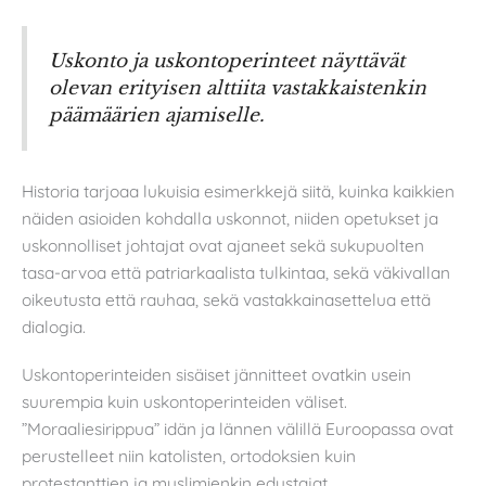
Uskonto ja uskontoperinteet näyttävät
olevan erityisen alttiita vastakkaistenkin
päämäärien ajamiselle.
Historia tarjoaa lukuisia esimerkkejä siitä, kuinka kaikkien
näiden asioiden kohdalla uskonnot, niiden opetukset ja
uskonnolliset johtajat ovat ajaneet sekä sukupuolten
tasa-arvoa että patriarkaalista tulkintaa, sekä väkivallan
oikeutusta että rauhaa, sekä vastakkainasettelua että
dialogia.
Uskontoperinteiden sisäiset jännitteet ovatkin usein
suurempia kuin uskontoperinteiden väliset.
”Moraaliesirippua” idän ja lännen välillä Euroopassa ovat
perustelleet niin katolisten, ortodoksien kuin
protestanttien ja muslimienkin edustajat.