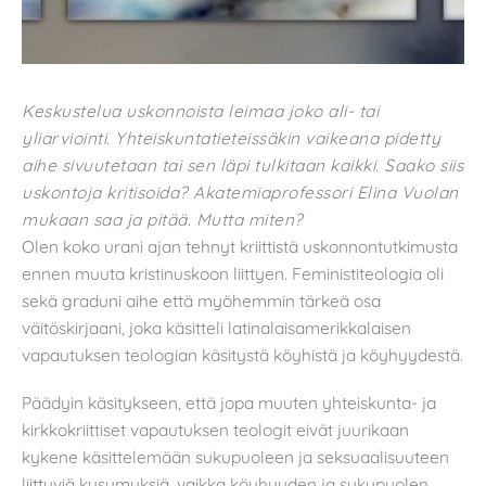
Keskustelua uskonnoista leimaa joko ali- tai
yliarviointi. Yhteiskuntatieteissäkin vaikeana pidetty
aihe sivuutetaan tai sen läpi tulkitaan kaikki. Saako siis
uskontoja kritisoida? Akatemiaprofessori Elina Vuolan
mukaan saa ja pitää. Mutta miten?
Olen koko urani ajan tehnyt kriittistä uskonnontutkimusta
ennen muuta kristinuskoon liittyen. Feministiteologia oli
sekä graduni aihe että myöhemmin tärkeä osa
väitöskirjaani, joka käsitteli latinalaisamerikkalaisen
vapautuksen teologian käsitystä köyhistä ja köyhyydestä.
Päädyin käsitykseen, että jopa muuten yhteiskunta- ja
kirkkokriittiset vapautuksen teologit eivät juurikaan
kykene käsittelemään sukupuoleen ja seksuaalisuuteen
liittyviä kysymyksiä, vaikka köyhyyden ja sukupuolen