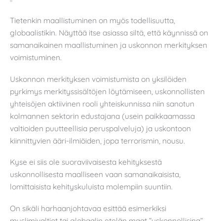
Tietenkin maallistuminen on myös todellisuutta,
globaalistikin. Näyttää itse asiassa siltä, että käynnissä on
samanaikainen maallistuminen ja uskonnon merkityksen
voimistuminen.
Uskonnon merkityksen voimistumista on yksilöiden
pyrkimys merkityssisältöjen löytämiseen, uskonnollisten
yhteisöjen aktiivinen rooli yhteiskunnissa niin sanotun
kolmannen sektorin edustajana (usein paikkaamassa
valtioiden puutteellisia peruspalveluja) ja uskontoon
kiinnittyvien ääri-ilmiöiden, jopa terrorismin, nousu.
Kyse ei siis ole suoraviivaisesta kehityksestä
uskonnollisesta maalliseen vaan samanaikaisista,
lomittaisista kehityskuluista molempiin suuntiin.
On sikäli harhaanjohtavaa esittää esimerkiksi
muslimivaltiot tai globaalin etelän maat ”uskonnollisina”