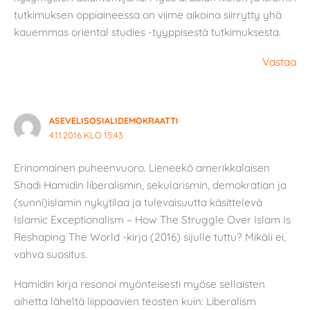
tutkimuksen oppiaineessa on viime aikoina siirrytty yhä
kauemmas oriental studies -tyyppisestä tutkimuksesta.
Vastaa
ASEVELISOSIALIDEMOKRAATTI
4.11.2016 KLO 15:43
Erinomainen puheenvuoro. Lieneekö amerikkalaisen
Shadi Hamidin liberalismin, sekularismin, demokratian ja
(sunni)islamin nykytilaa ja tulevaisuutta käsittelevä
Islamic Exceptionalism – How The Struggle Over Islam Is
Reshaping The World -kirja (2016) sijulle tuttu? Mikäli ei,
vahva suositus.
Hamidin kirja resonoi myönteisesti myöse sellaisten
aihetta läheltä liippaavien teosten kuin: Liberalism