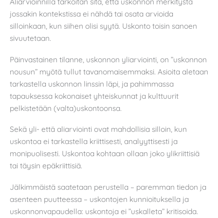
Aliarvioinnilla tarkoitan sitä, että uskonnon merkitystä
jossakin kontekstissa ei nähdä tai osata arvioida
silloinkaan, kun siihen olisi syytä. Uskonto toisin sanoen
sivuutetaan.
Päinvastainen tilanne, uskonnon yliarviointi, on ”uskonnon
nousun” myötä tullut tavanomaisemmaksi. Asioita aletaan
tarkastella uskonnon linssin läpi, ja pahimmassa
tapauksessa kokonaiset yhteiskunnat ja kulttuurit
pelkistetään (valta)uskontoonsa.
Sekä yli- että aliarviointi ovat mahdollisia silloin, kun
uskontoa ei tarkastella kriittisesti, analyyttisesti ja
monipuolisesti. Uskontoa kohtaan ollaan joko ylikriittisiä
tai täysin epäkriittisiä.
Jälkimmäistä saatetaan perustella – paremman tiedon ja
asenteen puutteessa – uskontojen kunnioituksella ja
uskonnonvapaudella: uskontoja ei ”uskalleta” kritisoida.