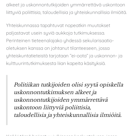
alkeet ja uskonnontutkijoiden ymmärrettävä uskontoon
liittyviä poliittisia, taloudellisia ja yhteiskunnallisia ilmiöitä.
Yhteiskunnassa tapahtuvat nopeatkin muutokset
paljastavat usein syviä aukkoja tutkimuksessa.
Perinteinen tieteenalajako yhdessä sekularisaatio-
oletuksen kanssa on johtanut tilanteeseen, jossa
yhteiskuntatieteistä tarjotaan ”ei-oota” ja uskonnon- ja
kulttuurintutkimuksesta liian kapeita käsityksiä.
Politiikan tutkijoiden olisi syytä opiskella
uskonnontutkimuksen alkeet ja
uskonnontutkijoiden ymmärrettävä
uskontoon liittyviä poliittisia,
taloudellisia ja yhteiskunnallisia ilmiöitä.