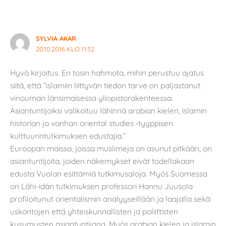
SYLVIA AKAR
20.10.2016 KLO 11:32
Hyvä kirjoitus. En tosin hahmota, mihin perustuu ajatus
siitä, että ”islamiin liittyvän tiedon tarve on paljastanut
vinouman länsimaisessa yliopistorakenteessa.
Asiantuntijoiksi valikoituu lähinnä arabian kielen, islamin
historian ja vanhan oriental studies ‑tyyppisen
kulttuurintutkimuksen edustajia.”
Euroopan maissa, joissa muslimeja on asunut pitkään, on
asiantuntijoita, joiden näkemykset eivät todellakaan
edusta Vuolan esittämiä tutkimusaloja. Myös Suomessa
on Lähi-idän tutkimuksen professori Hannu Juusola
profiloitunut orientalismin analyyseillään ja laajalla sekä
uskontojen että yhteiskunnallisten ja poliittisten
kysymysten asiantuntijana. Myös arabian kielen ja islamin