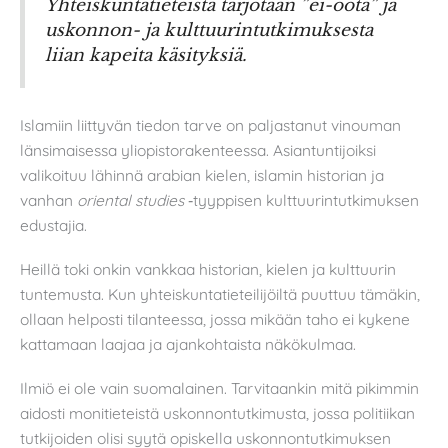
Yhteiskuntatieteistä tarjotaan ”ei-oota” ja
uskonnon- ja kulttuurintutkimuksesta
liian kapeita käsityksiä.
Islamiin liittyvän tiedon tarve on paljastanut vinouman
länsimaisessa yliopistorakenteessa. Asiantuntijoiksi
valikoituu lähinnä arabian kielen, islamin historian ja
vanhan
oriental studies
‑tyyppisen kulttuurintutkimuksen
edustajia.
Heillä toki onkin vankkaa historian, kielen ja kulttuurin
tuntemusta. Kun yhteiskuntatieteilijöiltä puuttuu tämäkin,
ollaan helposti tilanteessa, jossa mikään taho ei kykene
kattamaan laajaa ja ajankohtaista näkökulmaa.
Ilmiö ei ole vain suomalainen. Tarvitaankin mitä pikimmin
aidosti monitieteistä uskonnontutkimusta, jossa politiikan
tutkijoiden olisi syytä opiskella uskonnontutkimuksen