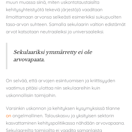
muun muassa siinä, miten uskontotaustaisilta
kehitysyhteistyötä tekeviä järjestöjä vaaditaan
ilmoittamaan arvonsa selkeästi esimerkiksi sukupuolten
tasa-arvon suhteen. Samalla sekulaarin valtion edistämät
arvot katsotaan neutraaleiksi ja universaaleiksi.
Sekulaariksi ymmärretty ei ole
arvovapaata.
On selvää, että arvojen esiintuomisen ja kriittisyyden
vaatimus pitäisi ulottaa niin sekulaareihin kuin
uskonnollisiin toimijoihin.
Varsinkin uskonnon ja kehityksen kysymyksissä tilanne
on
ongelmallinen. Talouskasvu ja yksityisen sektorin
kasvattaminen kehityspolitiikassa nähdään arvovapaana.
Sekulaareilta toimijoilta ei vaadita samanlaista