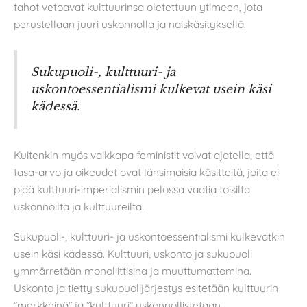
tahot vetoavat kulttuurinsa oletettuun ytimeen, jota
perustellaan juuri uskonnolla ja naiskäsityksellä.
Sukupuoli-, kulttuuri- ja
uskontoessentialismi kulkevat usein käsi
kädessä.
Kuitenkin myös vaikkapa feministit voivat ajatella, että
tasa-arvo ja oikeudet ovat länsimaisia käsitteitä, joita ei
pidä kulttuuri-imperialismin pelossa vaatia toisilta
uskonnoilta ja kulttuureilta.
Sukupuoli-, kulttuuri- ja uskontoessentialismi kulkevatkin
usein käsi kädessä. Kulttuuri, uskonto ja sukupuoli
ymmärretään monoliittisina ja muuttumattomina.
Uskonto ja tietty sukupuolijärjestys esitetään kulttuurin
”merkkeinä” ja ”kulttuuri” uskonnollistetaan.