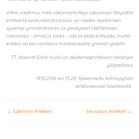
Vähin vaatimus, mitä uskonnontutkija uskontoon liittyvältä
kriittiseltä keskustelulta toivoo, on näiden asetelmien
syvempi ymmärtäminen ja yleistysten välttäminen.
Uskontoja – omaa ja toista – saa ja pitää kritisoida, mutta
kritiikin on perustuttava monitahoiselle ymmärrykselle.
TT, dosentti Elina Vuola on akatemiaprofessori Helsingin
yliopistossa.
19.10.2016 klo 13.28: Tarkennettu kohta pyhän
ambivalenssin käsitteestä.
←
Edellinen Artikkeli
Seuraava Artikkeli
→