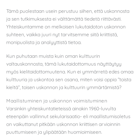
Tämä puolestaan usein perustuu siihen, että uskonnosta
ja sen tutkimuksesta ei välttämättä tiedetä riittävästi.
Yhteiskuntamme on melkoisen lukutaidoton uskonnon
suhteen, vaikka juuri nyt tarvitsemme siitä kriittistä,
monipuolista ja analyyttistä tietoa.
Kun puhutaan muista kuin oman kulttuurin
valtauskonnosta, tämä lukutaidottomuus näyttäytyy
myös kielitaidottomuutena. Kun ei ymmärretä edes omaa
kulttuuria ja uskontoa sen osana, miten voisi oppia ”toista
kieltä”, toisen uskonnon ja kulttuurin ymmärtämistä?
Maallistuminen ja uskonnon voimistuminen
Varsinkin yhteiskuntatieteissä ainakin 1960-luvulta
eteenpäin vallinnut sekularisaatio- eli maallistumisoletus
on vaikuttanut pitkään uskonnon kriittisen arvioinnin
puuttumiseen ja ylipäätään huomioimiseen.