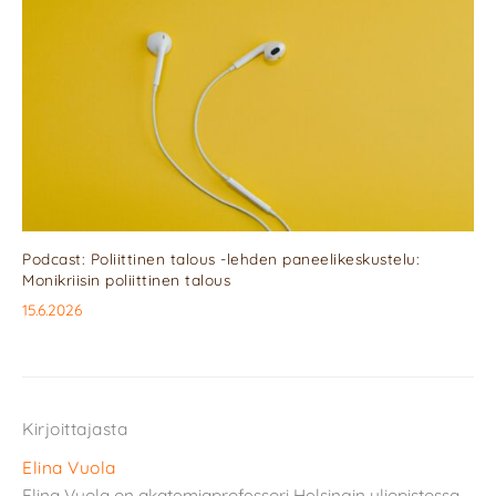
Podcast: Poliittinen talous -lehden paneelikeskustelu:
Monikriisin poliittinen talous
15.6.2026
Kirjoittajasta
Elina Vuola
Elina Vuola on akatemiaprofessori Helsingin yliopistossa.