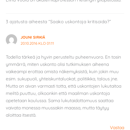
3 ajatusta aiheesta “Saako uskontoja kritisoida?”
JOUNI SIRKIÄ
20.10.2016 KLO 01:11
Todella tärkeä ja hyvin perusteltu puheenvuoro. En tosin
ymmärrä, miten uskonto olisi tutkimuksen aiheena
vaikeampi erottaa omista näkemyksistä, kuin jokin muu
esim. sukupuoli, yhteiskuntaluokat, politiikka, talous jne.
Mutta on aivan varmasti totta, että uskontojen lukutaitoa
meiltä puuttuu, olkoonkin että maailman uskontoja
opetetaan koulussa. Sama lukutaidottomuus saattaa
vaivata monessa muussakin maassa, mutta täytyy
aloittaa itsestä.
Vastaa