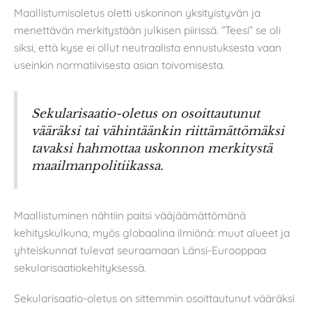
Maallistumisoletus oletti uskonnon yksityistyvän ja
menettävän merkitystään julkisen piirissä. ”Teesi” se oli
siksi, että kyse ei ollut neutraalista ennustuksesta vaan
useinkin normatiivisesta asian toivomisesta.
Sekularisaatio-oletus on osoittautunut
vääräksi tai vähintäänkin riittämättömäksi
tavaksi hahmottaa uskonnon merkitystä
maailmanpolitiikassa.
Maallistuminen nähtiin paitsi vääjäämättömänä
kehityskulkuna, myös globaalina ilmiönä: muut alueet ja
yhteiskunnat tulevat seuraamaan Länsi-Eurooppaa
sekularisaatiokehityksessä.
Sekularisaatio-oletus on sittemmin osoittautunut vääräksi