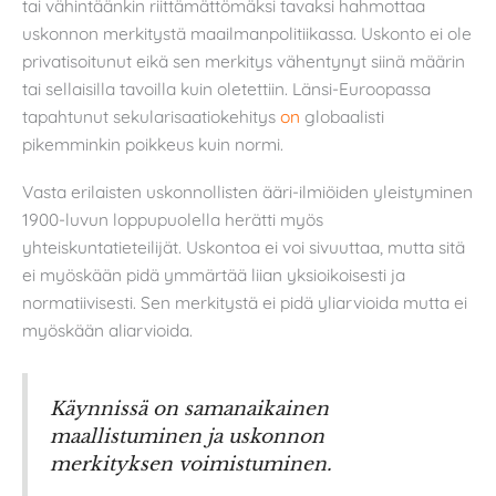
tai vähintäänkin riittämättömäksi tavaksi hahmottaa
uskonnon merkitystä maailmanpolitiikassa. Uskonto ei ole
privatisoitunut eikä sen merkitys vähentynyt siinä määrin
tai sellaisilla tavoilla kuin oletettiin. Länsi-Euroopassa
tapahtunut sekularisaatiokehitys
on
globaalisti
pikemminkin poikkeus kuin normi.
Vasta erilaisten uskonnollisten ääri-ilmiöiden yleistyminen
1900-luvun loppupuolella herätti myös
yhteiskuntatieteilijät. Uskontoa ei voi sivuuttaa, mutta sitä
ei myöskään pidä ymmärtää liian yksioikoisesti ja
normatiivisesti. Sen merkitystä ei pidä yliarvioida mutta ei
myöskään aliarvioida.
Käynnissä on samanaikainen
maallistuminen ja uskonnon
merkityksen voimistuminen.