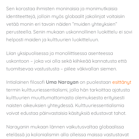
Sen korostaa ihmisten moninaisia ja monimutkaisia
identiteettejä, jolloin myös globaalit jakolinjat voitaisiin
vetää monin eri tavoin näiden ”muiden yhteyksien”
perusteella. Senin mukaan uskonnollinen luokittelu ei sovi
helposti maiden ja kulttuurien luokitteluun.
Liian yksipuolisessa ja monoliittisessa asenteessa
uskontoon – joka voi olla sekä kiihkeää kannatusta että
tuomitsevaa vastustusta – piilee väkivallan siemen.
Intialainen filosofi
Uma Narayan
on puolestaan
esittänyt
termin kulttuuriessentialismi, jolla hän tarkoittaa ajatusta
kulttuurien muuttumattomasta olemuksesta erityisesti
naisten oikeuksien yhteydessä. Kulttuuriessentialismia
voivat edustaa päinvastaisia käsityksiä edustavat tahot.
Narayanin mukaan lännen vaikutusvaltaa globaalissa
etelässä ja kolonialismin alla olleissa maissa vastustavat