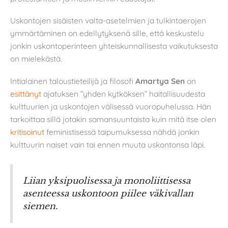
Uskontojen sisäisten valta-asetelmien ja tulkintaerojen
ymmärtäminen on edellytyksenä sille, että keskustelu
jonkin uskontoperinteen yhteiskunnallisesta vaikutuksesta
on mielekästä.
Intialainen taloustieteilijä ja filosofi
Amartya Sen
on
esittänyt
ajatuksen ”yhden kytköksen” haitallisuudesta
kulttuurien ja uskontojen välisessä vuoropuhelussa. Hän
tarkoittaa sillä jotakin samansuuntaista kuin mitä itse olen
kritisoinut
feministisessä taipumuksessa nähdä jonkin
kulttuurin naiset vain tai ennen muuta uskontonsa läpi.
Liian yksipuolisessa ja monoliittisessa
asenteessa uskontoon piilee väkivallan
siemen.