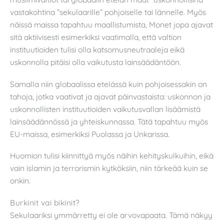
vastakohtina ”sekulaarille” pohjoiselle tai lännelle. Myös
näissä maissa tapahtuu maallistumista, Monet jopa ajavat
sitä aktiivisesti esimerkiksi vaatimalla, että valtion
instituutioiden tulisi olla katsomusneutraaleja eikä
uskonnolla pitäisi olla vaikutusta lainsäädäntöön.
Samalla niin globaalissa etelässä kuin pohjoisessakin on
tahoja, jotka vaativat ja ajavat päinvastaista: uskonnon ja
uskonnollisten instituutioiden vaikutusvallan lisäämistä
lainsäädännössä ja yhteiskunnassa. Tätä tapahtuu myös
EU-maissa, esimerkiksi Puolassa ja Unkarissa.
Huomion tulisi kiinnittyä myös näihin kehityskulkuihin, eikä
vain islamin ja terrorismin kytköksiin, niin tärkeää kuin se
onkin.
Burkinit vai bikinit?
Sekulaariksi ymmärretty ei ole arvovapaata. Tämä näkyy