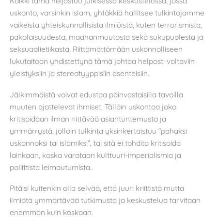
Kaikki tämä heijastuu julkisessa keskustelussa, jossa
uskonto, varsinkin islam, yhtäkkiä hallitsee tulkintojamme
vaikeista yhteiskunnallisista ilmiöistä, kuten terrorismista,
pakolaisuudesta, maahanmuutosta sekä sukupuolesta ja
seksuaalietiikasta. Riittämättömään uskonnolliseen
lukutaitoon yhdistettynä tämä johtaa helposti valtaviin
yleistyksiin ja stereotyyppisiin asenteisiin.
Jälkimmäistä voivat edustaa päinvastaisilla tavoilla
muuten ajattelevat ihmiset. Tällöin uskontoa joko
kritisoidaan ilman riittävää asiantuntemusta ja
ymmärrystä, jolloin tulkinta yksinkertaistuu ”pahaksi
uskonnoksi tai islamiksi”, tai sitä ei tohdita kritisoida
lainkaan, koska varotaan kulttuuri-imperialismia ja
poliittista leimautumista..
Pitäisi kuitenkin olla selvää, että juuri kriittistä mutta
ilmiötä ymmärtävää tutkimusta ja keskustelua tarvitaan
enemmän kuin koskaan.