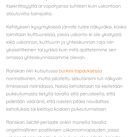
itsekriittisyyttä arvopohjansa suhteen kuin uskontoon
sitoutuvilta toimijoilta.
Kehityksen kysymyksissä jännite tulee näkyväksi, koska
toimitaan kulttuureissa, joissa uskonto ei ole yksityistä
eikä uskonnon, kulttuurin ja yhteiskunnan raja niin
yksiselitteinen tai jyrkkä kuin mitä ajattelemme sen
omassa yhteiskunnassamme olevan.
Ranskan niin kutsutussa
burkini-tapauksessa
normatiivinen, mutta piilotettu sekularismi tuli näkyviin
ilmeisessä ristiriidassa. Naisia kehotetaan tai kielletään
pukeutumasta tietyllä tavalla sillä perusteella, että
pidetään vääränä, että naisten pitäisi noudattaa
kehotuksia tai kieltoja koskien pukeutumistaan.
Ranskan
laïcité
-periaate onkin monella tavalla
ongelmallinen positiivisen uskonnonvapauden, jossa