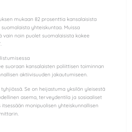
muksen mukaan 82 prosenttia kansalaisista
a suomalaista yhteiskuntaa. Muissa
tä vain noin puolet suomalaisista kokee
.
llistumisessa
ee suoraan kansalaisten poliittisen toiminnan
unnallisen aktiivisuuden jakautumiseen.
 tyhjiössä. Se on heijastuma yksilön yleisestä
udellinen asema, terveydentila ja sosiaaliset
 itsessään monipuolisen yhteiskunnallisen
ittarin.