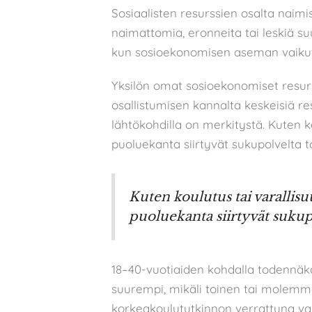
Sosiaalisten resurssien osalta naimis
naimattomia, eronneita tai leskiä s
kun sosioekonomisen aseman vaikut
Yksilön omat sosioekonomiset resurss
osallistumisen kannalta keskeisiä r
lähtökohdilla on merkitystä. Kuten 
puoluekanta siirtyvät sukupolvelta to
Kuten koulutus tai varallis
puoluekanta siirtyvät sukupo
18–40-vuotiaiden kohdalla todennäkö
suurempi, mikäli toinen tai molem
korkeakoulututkinnon verrattuna v