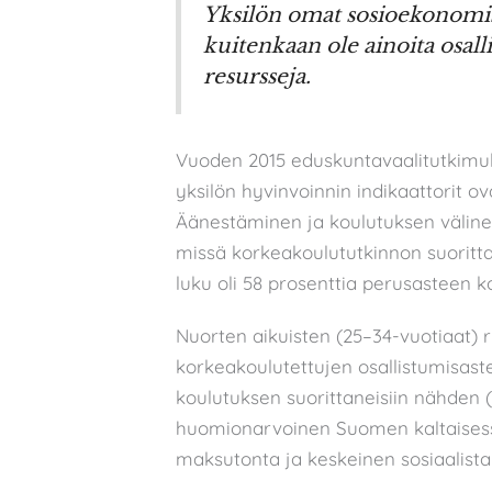
Yksilön omat sosioekonomiset
kuitenkaan ole ainoita osall
resursseja.
Vuoden 2015 eduskuntavaalitutkimu
yksilön hyvinvoinnin indikaattorit ov
Äänestäminen ja koulutuksen välinen
missä korkeakoulututkinnon suoritta
luku oli 58 prosenttia perusasteen 
Nuorten aikuisten (25–34-vuotiaat) r
korkeakoulutettujen osallistumisast
koulutuksen suorittaneisiin nähden (
huomionarvoinen Suomen kaltaisessa
maksutonta ja keskeinen sosiaalista 