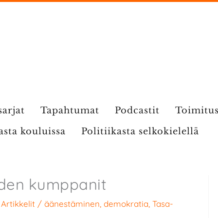
sarjat
Tapahtumat
Podcastit
Toimitu
kasta kouluissa
Politiikasta selkokielellä
uuden kumppanit
/
Artikkelit
/
äänestäminen
,
demokratia
,
Tasa-