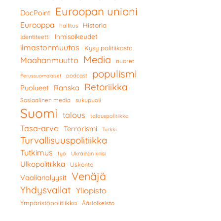
Euroopan unioni
DocPoint
Eurooppa
Historia
hallitus
Ihmisoikeudet
Identiteetti
ilmastonmuutos
Kysy politiikasta
Media
Maahanmuutto
nuoret
populismi
podcast
Perussuomalaiset
Retoriikka
Ranska
Puolueet
Sosiaalinen media
sukupuoli
Suomi
talous
talouspolitiikka
Tasa-arvo
Terrorismi
Turkki
Turvallisuuspolitiikka
Tutkimus
työ
Ukrainan kriisi
Ulkopolitiikka
Uskonto
Venäjä
Vaalianalyysit
Yhdysvallat
Yliopisto
Ympäristöpolitiikka
Äärioikeisto