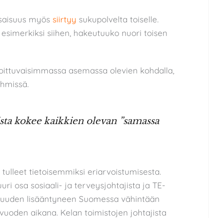
saisuus myös
siirtyy
sukupolvelta toiselle.
esimerkiksi siihen, hakeutuuko nuori toisen
oittuvaisimmassa asemassa olevien kohdalla,
hmissä.
sta kokee kaikkien olevan ”samassa
 tulleet tietoisemmiksi eriarvoistumisesta.
ri osa sosiaali- ja terveysjohtajista ja TE-
suuden lisääntyneen Suomessa vähintään
uoden aikana. Kelan toimistojen johtajista