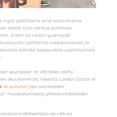
myös poliittisena eriarvoistumisena.
n ohella tulisi tarttua poliittisen
yihin. Siihen tarvitaan syvempää
rvoisuutta tuottavista mekanismeista ja
tavoista edistää tasapuolista osallistumista
.
set seuraukset on vähitellen alettu
en akuuteimmista riskeistä. London School of
e
on puhunut
jopa suoranaisen
an” muodostumisesta yhteiskuntatieteiden
oismaissa maltillisempaa verrattuna