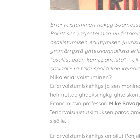
Eriarvoistuminen näkyy Suomessa 
Poliittisen järjestelmän uudistamise
osallistumisen eriytymisen juuris
ymmärrystä yhteiskunnallista eria
”osallisuuden kumppaneista” – eli 
sosiaali- ja talouspolitiikan keinoin
Mikä eriarvoistuminen?
Eriarvoistumiskehitys ja sen moninai
hahmottaa yhdeksi nyky-yhteiskunti
Economicsin professori
Mike Savag
”eriarvoisuustutkimuksen paradigm
sisälle.
Eriarvoistumiskehitys on ollut Pohj