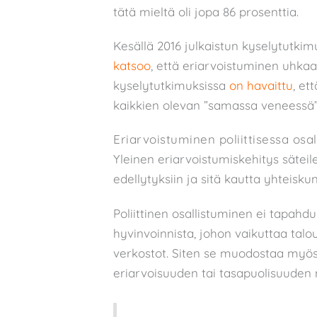
tätä mieltä oli jopa 86 prosenttia.
Kesällä 2016 julkaistun kyselytutki
katsoo
, että eriarvoistuminen uhka
kyselytutkimuksissa
on havaittu
, et
kaikkien olevan ”samassa veneessä”
Eriarvoistuminen poliittisessa osa
Yleinen eriarvoistumiskehitys säteil
edellytyksiin ja sitä kautta yhteisk
Poliittinen osallistuminen ei tapahdu
hyvinvoinnista, johon vaikuttaa talo
verkostot. Siten se muodostaa myös
eriarvoisuuden tai tasapuolisuuden m