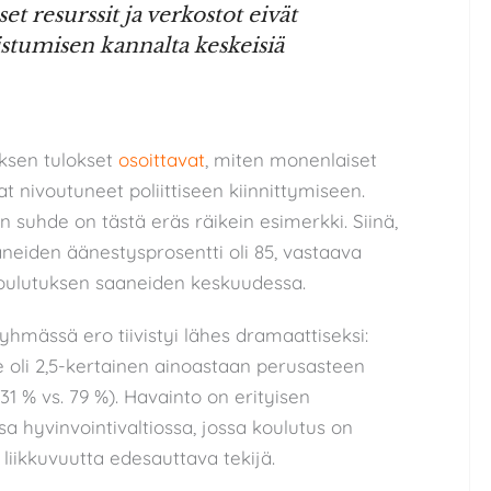
 resurssit ja verkostot eivät
istumisen kannalta keskeisiä
ksen tulokset
osoittavat
, miten monenlaiset
at nivoutuneet poliittiseen kiinnittymiseen.
 suhde on tästä eräs räikein esimerkki. Siinä,
neiden äänestysprosentti oli 85, vastaava
koulutuksen saaneiden keskuudessa.
yhmässä ero tiivistyi lähes dramaattiseksi:
e oli 2,5-kertainen ainoastaan perusasteen
31 % vs. 79 %). Havainto on erityisen
 hyvinvointivaltiossa, jossa koulutus on
liikkuvuutta edesauttava tekijä.