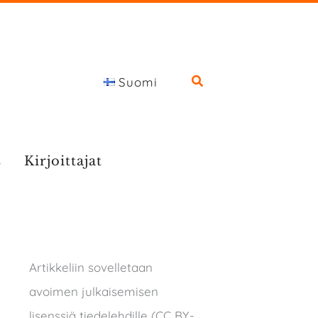
Suomi
s
Kirjoittajat
Artikkeliin sovelletaan
avoimen julkaisemisen
lisenssiä tiedelehdille (CC BY-