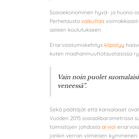
Sosioekonominen hyvä- ja huono-o
Perhetausta
vaikuttaa
voimakkaasti 
asteen koulutukseen.
Eriarvoistumiskehitys
kilpistyy
haav
kuten maahanmuuttotaustaisissa ry
Vain noin puolet suomalaisi
veneessä”.
Sekä päättäjät että kansalaiset ovat
Vuoden 2015 sosiaalibarometrissa suu
toimistojen johdosta
arvioi
eriarvoi
jonkin verran viimeisen kymmenen v