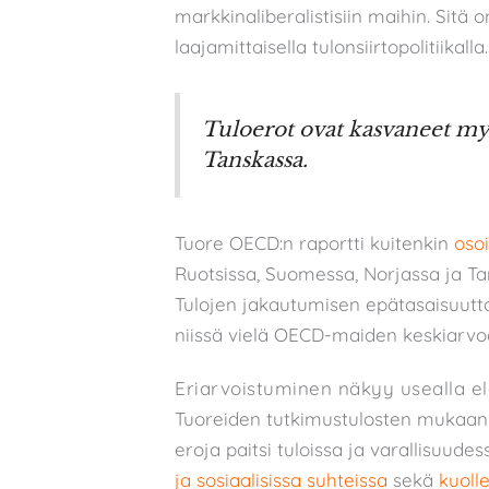
markkinaliberalistisiin maihin. Sitä on
laajamittaisella tulonsiirtopolitiikalla.
Tuloerot ovat kasvaneet myö
Tanskassa.
Tuore OECD:n raportti kuitenkin
osoi
Ruotsissa, Suomessa, Norjassa ja Tan
Tulojen jakautumisen epätasaisuutta
niissä vielä OECD-maiden keskiarvo
Eriarvoistuminen näkyy usealla e
Tuoreiden tutkimustulosten mukaan
eroja paitsi tuloissa ja varallisuude
ja sosiaalisissa suhteissa
sekä
kuoll