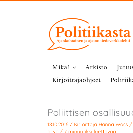
Siirry
sisältöön
Mikä?
Arkisto
Juttu
Kirjoittajaohjeet
Politii
Poliittisen osallis
18.10.2016
/ Kirjoittaja
Hanna Wass
arvo
/
7 minuutiksi luettavaa