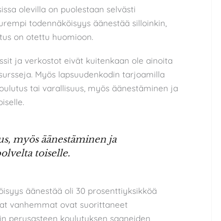
issa olevilla on puolestaan selvästi
uurempi todennäköisyys äänestää silloinkin,
us on otettu huomioon.
it ja verkostot eivät kuitenkaan ole ainoita
esursseja. Myös lapsuudenkodin tarjoamilla
koulutus tai varallisuus, myös äänestäminen ja
iselle.
uus, myös äänestäminen ja
lvelta toiselle.
isyys äänestää oli 30 prosenttiyksikköä
mat vanhemmat ovat suorittaneet
ain perusasteen koulutuksen saaneiden