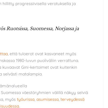
 hillitty progressiivisella verotuksella ja
s Ruotsissa, Suomessa, Norjassa ja
ttaa
, että tuloerot ovat kasvaneet myös
skassa 1980-luvun puoliväliin verrattuna.
 kuvaavat Gini-kertoimet ovat kuitenkin
a selvästi matalampia.
lämänalueella
 Suomessa väestöryhmien välillä näkyy selviä
ssa, myös
työurissa
,
asumisessa
,
terveydessä
eisuudessa
.