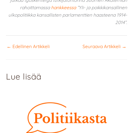
jatkaa työskentelyä tutkijatohtorina Suomen Akatemian
rahoittamassa
hankkeessa
”Yli- ja poikkikansallinen
ulkopolitiikka kansallisten parlamenttien haasteena 1914-
2014”.
←
Edellinen Artikkeli
Seuraava Artikkeli
→
Lue lisää