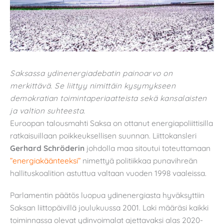
Saksassa ydinenergiadebatin painoarvo on
merkittävä. Se liittyy nimittäin kysymykseen
demokratian toimintaperiaatteista sekä kansalaisten
ja valtion suhteesta.
Euroopan talousmahti Saksa on ottanut energiapoliittisilla
ratkaisuillaan poikkeuksellisen suunnan. Liittokansleri
Gerhard Schröderin
johdolla maa sitoutui toteuttamaan
”energiakäänteeksi”
nimettyä politiikkaa punavihreän
hallituskoalition astuttua valtaan vuoden 1998 vaaleissa.
Parlamentin päätös luopua ydinenergiasta hyväksyttiin
Saksan liittopäivillä joulukuussa 2001. Laki määräsi kaikki
toiminnassa olevat ydinvoimalat ajettavaksi alas 2020-