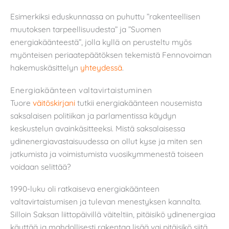
Esimerkiksi eduskunnassa on puhuttu ”rakenteellisen
muutoksen tarpeellisuudesta” ja ”Suomen
energiakäänteestä”, jolla kyllä on perusteltu myös
myönteisen periaatepäätöksen tekemistä Fennovoiman
hakemuskäsittelyn
yhteydessä
.
Energiakäänteen valtavirtaistuminen
Tuore
väitöskirjani
tutkii energiakäänteen nousemista
saksalaisen politiikan ja parlamentissa käydyn
keskustelun avainkäsitteeksi. Mistä saksalaisessa
ydinenergiavastaisuudessa on ollut kyse ja miten sen
jatkumista ja voimistumista vuosikymmenestä toiseen
voidaan selittää?
1990-luku oli ratkaiseva energiakäänteen
valtavirtaistumisen ja tulevan menestyksen kannalta.
Silloin Saksan liittopäivillä väiteltiin, pitäisikö ydinenergiaa
käyttää ja mahdollisesti rakentaa lisää vai pitäisikö siitä