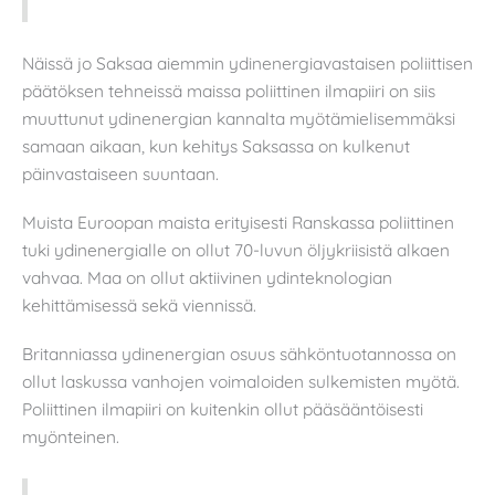
Näissä jo Saksaa aiemmin ydinenergiavastaisen poliittisen
päätöksen tehneissä maissa poliittinen ilmapiiri on siis
muuttunut ydinenergian kannalta myötämielisemmäksi
samaan aikaan, kun kehitys Saksassa on kulkenut
päinvastaiseen suuntaan.
Muista Euroopan maista erityisesti Ranskassa poliittinen
tuki ydinenergialle on ollut 70-luvun öljykriisistä alkaen
vahvaa. Maa on ollut aktiivinen ydinteknologian
kehittämisessä sekä viennissä.
Britanniassa ydinenergian osuus sähköntuotannossa on
ollut laskussa vanhojen voimaloiden sulkemisten myötä.
Poliittinen ilmapiiri on kuitenkin ollut pääsääntöisesti
myönteinen.