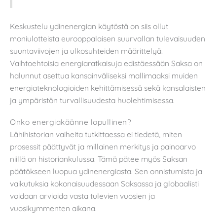
Keskustelu ydinenergian käytöstä on siis ollut
moniulotteista eurooppalaisen suurvallan tulevaisuuden
suuntaviivojen ja ulkosuhteiden määrittelyä.
Vaihtoehtoisia energiaratkaisuja edistäessään Saksa on
halunnut asettua kansainväliseksi mallimaaksi muiden
energiateknologioiden kehittämisessä sekä kansalaisten
ja ympäristön turvallisuudesta huolehtimisessa.
Onko energiakäänne lopullinen?
Lähihistorian vaiheita tutkittaessa ei tiedetä, miten
prosessit päättyvät ja millainen merkitys ja painoarvo
niillä on historiankulussa. Tämä pätee myös Saksan
päätökseen luopua ydinenergiasta. Sen onnistumista ja
vaikutuksia kokonaisuudessaan Saksassa ja globaalisti
voidaan arvioida vasta tulevien vuosien ja
vuosikymmenten aikana.