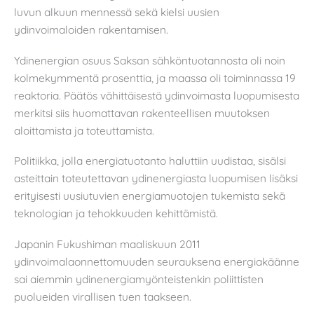
luvun alkuun mennessä sekä kielsi uusien
ydinvoimaloiden rakentamisen.
Ydinenergian osuus Saksan sähköntuotannosta oli noin
kolmekymmentä prosenttia, ja maassa oli toiminnassa 19
reaktoria. Päätös vähittäisestä ydinvoimasta luopumisesta
merkitsi siis huomattavan rakenteellisen muutoksen
aloittamista ja toteuttamista.
Politiikka, jolla energiatuotanto haluttiin uudistaa, sisälsi
asteittain toteutettavan ydinenergiasta luopumisen lisäksi
erityisesti uusiutuvien energiamuotojen tukemista sekä
teknologian ja tehokkuuden kehittämistä.
Japanin Fukushiman maaliskuun 2011
ydinvoimalaonnettomuuden seurauksena energiakäänne
sai aiemmin ydinenergiamyönteistenkin poliittisten
puolueiden virallisen tuen taakseen.