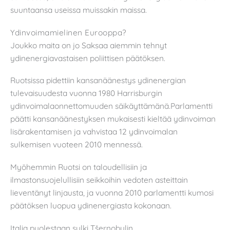
suuntaansa useissa muissakin maissa.
Ydinvoimamielinen Eurooppa?
Joukko maita on jo Saksaa aiemmin tehnyt
ydinenergiavastaisen poliittisen päätöksen.
Ruotsissa pidettiin kansanäänestys ydinenergian
tulevaisuudesta vuonna 1980 Harrisburgin
ydinvoimalaonnettomuuden säikäyttämänä.Parlamentti
päätti kansanäänestyksen mukaisesti kieltää ydinvoiman
lisärakentamisen ja vahvistaa 12 ydinvoimalan
sulkemisen vuoteen 2010 mennessä.
Myöhemmin Ruotsi on taloudellisiin ja
ilmastonsuojelullisiin seikkoihin vedoten asteittain
lieventänyt linjausta, ja vuonna 2010 parlamentti kumosi
päätöksen luopua ydinenergiasta kokonaan.
Italia puolestaan sulki Tšernobylin