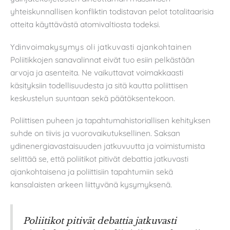
yhteiskunnallisen konfliktin todistavan pelot totalitaarisia
otteita käyttävästä atomivaltiosta todeksi.
Ydinvoimakysymys oli jatkuvasti ajankohtainen
Poliitikkojen sanavalinnat eivät tuo esiin pelkästään
arvoja ja asenteita. Ne vaikuttavat voimakkaasti
käsityksiin todellisuudesta ja sitä kautta poliittisen
keskustelun suuntaan sekä päätöksentekoon.
Poliittisen puheen ja tapahtumahistoriallisen kehityksen
suhde on tiivis ja vuorovaikutuksellinen. Saksan
ydinenergiavastaisuuden jatkuvuutta ja voimistumista
selittää se, että poliitikot pitivät debattia jatkuvasti
ajankohtaisena ja poliittisiin tapahtumiin sekä
kansalaisten arkeen liittyvänä kysymyksenä.
Poliitikot pitivät debattia jatkuvasti