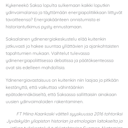
Kykeneekö Saksa lopulta sulkemaan kaikki loputkin
ydinvoimalansa ja täyttämään energiapolitiikkaan liittyvät
tavoitteensa? Energiakäänteen onnistumista ei
historiantutkimus pysty ennustamaan.
Saksalainen ydinenergiakeskustelu elää kuitenkin
jatkuvasti ja hakee suuntaa yllättävien ja ajankohtaisten
tapahtumien mukaan. Vaihtelut tulevassa
ydinenergiapoliittisessa debatissa ja päätöksenteossa
ovat siis edelleen mahdollisia.
Ydinenergiavastaisuus on kuitenkin niin laajaa ja pitkään
kestänyttä, että vaikuttaa vähintäänkin
epätodennäköiseltä, että Saksassa sallittaisiin ainakaan
uusien ydinvoimaloiden rakentaminen.
FT Miina Kaarkoski väitteli syyskuussa 2016 tohtoriksi
Jyväskylän yliopiston historian ja etnologian laitokselta ja