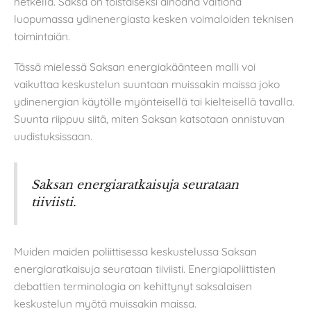
hetkellä. Saksa on toistaiseksi ainoana valtiona
luopumassa ydinenergiasta kesken voimaloiden teknisen
toimintaiän.
Tässä mielessä Saksan energiakäänteen malli voi
vaikuttaa keskustelun suuntaan muissakin maissa joko
ydinenergian käytölle myönteisellä tai kielteisellä tavalla.
Suunta riippuu siitä, miten Saksan katsotaan onnistuvan
uudistuksissaan.
Saksan energiaratkaisuja seurataan
tiiviisti.
Muiden maiden poliittisessa keskustelussa Saksan
energiaratkaisuja seurataan tiiviisti. Energiapoliittisten
debattien terminologia on kehittynyt saksalaisen
keskustelun myötä muissakin maissa.