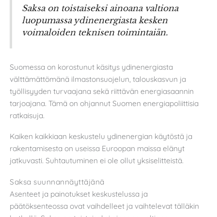
Saksa on toistaiseksi ainoana valtiona
luopumassa ydinenergiasta kesken
voimaloiden teknisen toimintaiän.
Suomessa on korostunut käsitys ydinenergiasta
välttämättömänä ilmastonsuojelun, talouskasvun ja
työllisyyden turvaajana sekä riittävän energiasaannin
tarjoajana. Tämä on ohjannut Suomen energiapoliittisia
ratkaisuja.
Kaiken kaikkiaan keskustelu ydinenergian käytöstä ja
rakentamisesta on useissa Euroopan maissa elänyt
jatkuvasti. Suhtautuminen ei ole ollut yksiselitteistä.
Saksa suunnannäyttäjänä
Asenteet ja painotukset keskustelussa ja
päätöksenteossa ovat vaihdelleet ja vaihtelevat tälläkin