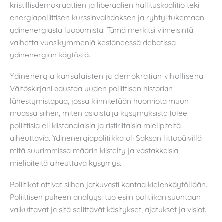
kristillisdemokraattien ja liberaalien hallituskoalitio teki
energiapoliittisen kurssinvaihdoksen ja ryhtyi tukemaan
ydinenergiasta luopumista. Tämä merkitsi viimeisintä
vaihetta vuosikymmeniä kestäneessä debatissa
ydinenergian käytöstä.
Ydinenergia kansalaisten ja demokratian vihollisena
Väitöskirjani edustaa uuden poliittisen historian
lähestymistapaa, jossa kiinnitetään huomiota muun
muassa siihen, miten asioista ja kysymyksistä tulee
poliittisia eli kiistanalaisia ja ristiriitaisia mielipiteitä
aiheuttavia. Ydinenergiapolitiikka oli Saksan liittopäivillä
mitä suurimmissa määrin kiistelty ja vastakkaisia
mielipiteitä aiheuttava kysymys.
Poliitikot ottivat siihen jatkuvasti kantaa kielenkäytöllään.
Poliittisen puheen analyysi tuo esiin politiikan suuntaan
vaikuttavat ja sitä selittävät käsitykset, ajatukset ja visiot.