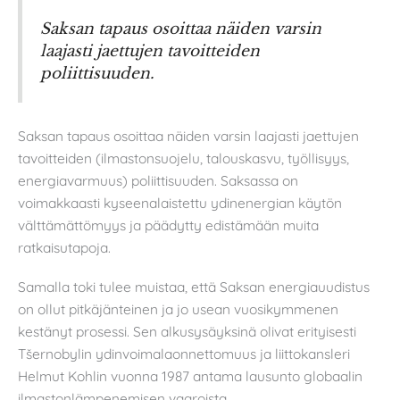
Saksan tapaus osoittaa näiden varsin
laajasti jaettujen tavoitteiden
poliittisuuden.
Saksan tapaus osoittaa näiden varsin laajasti jaettujen
tavoitteiden (ilmastonsuojelu, talouskasvu, työllisyys,
energiavarmuus) poliittisuuden. Saksassa on
voimakkaasti kyseenalaistettu ydinenergian käytön
välttämättömyys ja päädytty edistämään muita
ratkaisutapoja.
Samalla toki tulee muistaa, että Saksan energiauudistus
on ollut pitkäjänteinen ja jo usean vuosikymmenen
kestänyt prosessi. Sen alkusysäyksinä olivat erityisesti
Tšernobylin ydinvoimalaonnettomuus ja liittokansleri
Helmut Kohlin vuonna 1987 antama lausunto globaalin
ilmastonlämpenemisen vaaroista.