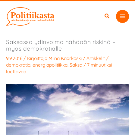
Siirry
sisältöön
Saksassa ydinvoima nähdään riskinä –
myös demokratialle
9.9.2016
/ Kirjoittaja
Miina Kaarkoski
/
Artikkelit
/
demokratia
,
energiapolitiikka
,
Saksa
/
7 minuutiksi
luettavaa