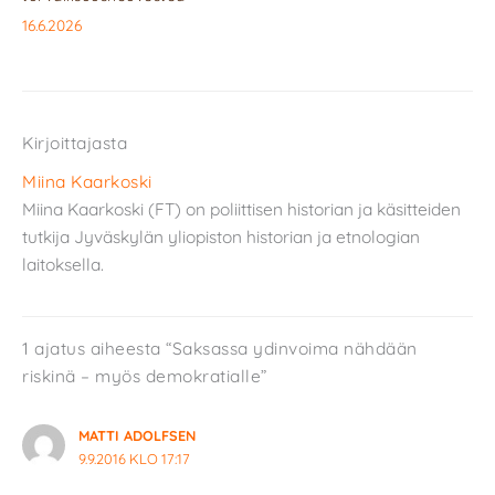
16.6.2026
Kirjoittajasta
Miina Kaarkoski
Miina Kaarkoski (FT) on poliittisen historian ja käsitteiden
tutkija Jyväskylän yliopiston historian ja etnologian
laitoksella.
1 ajatus aiheesta “Saksassa ydinvoima nähdään
riskinä – myös demokratialle”
MATTI ADOLFSEN
9.9.2016 KLO 17:17