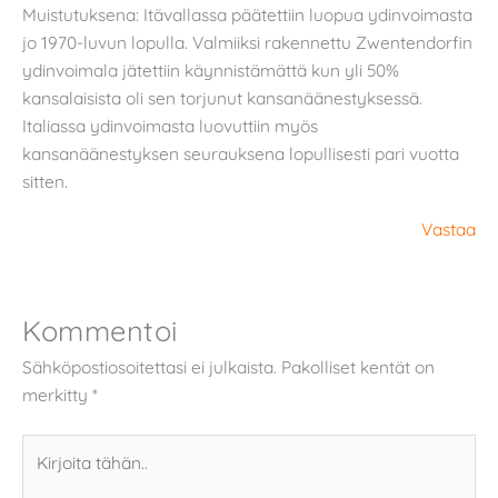
Muistutuksena: Itävallassa päätettiin luopua ydinvoimasta
jo 1970-luvun lopulla. Valmiiksi rakennettu Zwentendorfin
ydinvoimala jätettiin käynnistämättä kun yli 50%
kansalaisista oli sen torjunut kansanäänestyksessä.
Italiassa ydinvoimasta luovuttiin myös
kansanäänestyksen seurauksena lopullisesti pari vuotta
sitten.
Vastaa
Kommentoi
Sähköpostiosoitettasi ei julkaista.
Pakolliset kentät on
merkitty
*
Kirjoita
tähän..