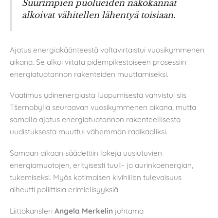
Suurimpien puolueiden näkökannat
alkoivat vähitellen lähentyä toisiaan.
Ajatus energiakäänteestä valtavirtaistui vuosikymmenen
aikana. Se alkoi viitata pidempikestoiseen prosessiin
energiatuotannon rakenteiden muuttamiseksi.
Vaatimus ydinenergiasta luopumisesta vahvistui siis
Tšernobylia seuraavan vuosikymmenen aikana, mutta
samalla ajatus energiatuotannon rakenteellisesta
uudistuksesta muuttui vähemmän radikaaliksi.
Samaan aikaan säädettiin lakeja uusiutuvien
energiamuotojen, erityisesti tuuli- ja aurinkoenergian,
tukemiseksi. Myös kotimaisen kivihiilen tulevaisuus
aiheutti poliittisia erimielisyyksiä.
Liittokansleri
Angela Merkelin
johtama