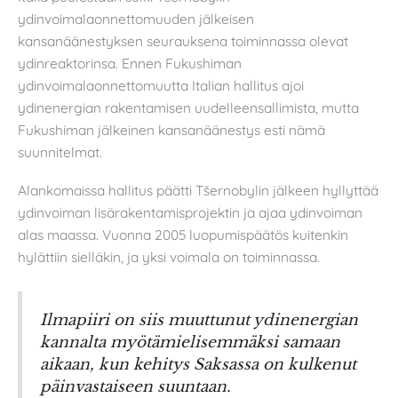
ydinvoimalaonnettomuuden jälkeisen
kansanäänestyksen seurauksena toiminnassa olevat
ydinreaktorinsa. Ennen Fukushiman
ydinvoimalaonnettomuutta Italian hallitus ajoi
ydinenergian rakentamisen uudelleensallimista, mutta
Fukushiman jälkeinen kansanäänestys esti nämä
suunnitelmat.
Alankomaissa hallitus päätti Tšernobylin jälkeen hyllyttää
ydinvoiman lisärakentamisprojektin ja ajaa ydinvoiman
alas maassa. Vuonna 2005 luopumispäätös kuitenkin
hylättiin sielläkin, ja yksi voimala on toiminnassa.
Ilmapiiri on siis muuttunut ydinenergian
kannalta myötämielisemmäksi samaan
aikaan, kun kehitys Saksassa on kulkenut
päinvastaiseen suuntaan.