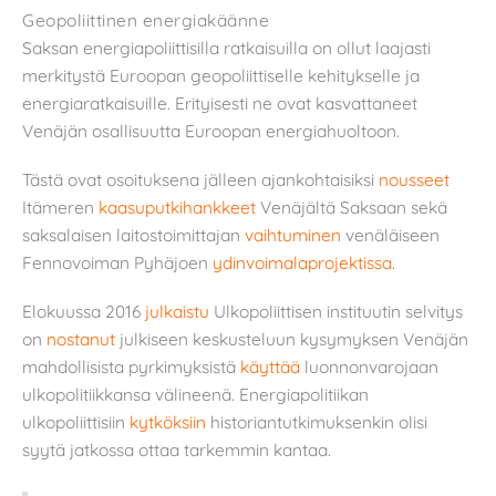
Geopoliittinen energiakäänne
Saksan energiapoliittisilla ratkaisuilla on ollut laajasti
merkitystä Euroopan geopoliittiselle kehitykselle ja
energiaratkaisuille. Erityisesti ne ovat kasvattaneet
Venäjän osallisuutta Euroopan energiahuoltoon.
Tästä ovat osoituksena jälleen ajankohtaisiksi
nousseet
Itämeren
kaasuputkihankkeet
Venäjältä Saksaan sekä
saksalaisen laitostoimittajan
vaihtuminen
venäläiseen
Fennovoiman Pyhäjoen
ydinvoimalaprojektissa
.
Elokuussa 2016
julkaistu
Ulkopoliittisen instituutin selvitys
on
nostanut
julkiseen keskusteluun kysymyksen Venäjän
mahdollisista pyrkimyksistä
käyttää
luonnonvarojaan
ulkopolitiikkansa välineenä. Energiapolitiikan
ulkopoliittisiin
kytköksiin
historiantutkimuksenkin olisi
syytä jatkossa ottaa tarkemmin kantaa.