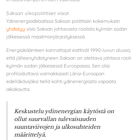
Saksan ulkopoliittiset visiot
Ydinenergiadebatissa Saksan poliittisiin kokemuksiin
yhdistyy
visio Saksan johtavasta roolista kylmän sodan
jälkeisessä maailmanjärjestyksessä.
Energiakäänteen kannattajat esittivät 1990-luvun alussa,
että jälleenyhdistyneen Saksan on otettava johtava rooli
kylmän sodan jälkeisessä Euroopassa. Sen olisi
profiloiduttava voimakkaasti Länsi-Euroopan
edelläkävijäksi tiellä kohti ydinenergiasta vapaata
aikakautta.
Keskustelu ydinenergian käytöstä on
ollut suurvallan tulevaisuuden
suuntaviivojen ja ulkosuhteiden
määrittelyä.