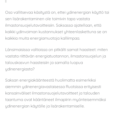
Osa vallitsevaa käsitystä on, ettei ydinenergian käyttö tai
sen lisärakentaminen ole toimivin tapa vastata
ilmastonsuojelutavoitteisiin. Saksassa ajatellaan, että
kaikki ydinvoiman kustannukset yhteenlaskettuna se on
kaikkia muita energiamuotoja kalliimpaa.
Länsimaisissa valtioissa on pitkälti samat haasteet: miten
vastata riittävän energiatuotannon, ilmastonsuojelun ja
talouskasvun haasteisiin ja samalla luopua
ydinenergiasta?
Saksan energiakäänteestä huolimatta esimerkiksi
aiemmin ydinenergiavastaisessa Ruotsissa erityisesti
kansainväliset ilmastonsuojelutavoitteet ja talouden
taantuma ovat kääntäneet ilmapiirin myönteisemmäksi
ydinenergian käytölle ja lisärakentamiselle.