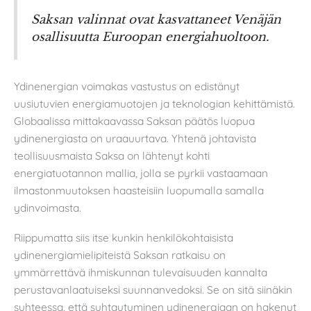
Saksan valinnat ovat kasvattaneet Venäjän
osallisuutta Euroopan energiahuoltoon.
Ydinenergian voimakas vastustus on edistänyt
uusiutuvien energiamuotojen ja teknologian kehittämistä.
Globaalissa mittakaavassa Saksan päätös luopua
ydinenergiasta on uraauurtava. Yhtenä johtavista
teollisuusmaista Saksa on lähtenyt kohti
energiatuotannon mallia, jolla se pyrkii vastaamaan
ilmastonmuutoksen haasteisiin luopumalla samalla
ydinvoimasta.
Riippumatta siis itse kunkin henkilökohtaisista
ydinenergiamielipiteistä Saksan ratkaisu on
ymmärrettävä ihmiskunnan tulevaisuuden kannalta
perustavanlaatuiseksi suunnanvedoksi. Se on sitä siinäkin
suhteessa, että suhtautuminen ydinenergiaan on hakenut