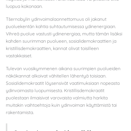
luopua kokonaan.
Tšernobylin ydinvoimalaonnettomuus oli jakanut
puoluekentän kahtia suhtautumisessa ydinenergiaan.
Vihreä puolue vastusti ydinenergiaa, mutta tämän lisäksi
kahden suurimman puolueen, sosialidemokraattien ja
kristillisdemokraattien, kannat olivat toisilleen
vastakkaiset.
Tulevan vuosikymmenen aikana suurimpien puolueiden
näkökannat alkoivat vähitellen lähentyä toisiaan.
Sosialidemokraatit löysensivät vaatimuksiaan nopeasta
ydinvoimasta luopumisesta. Kristillisdemokraatit
puolestaan ilmaisivat varovaista valmiutta harkita
muitakin vaihtoehtoja kuin ydinvoiman käyttämistä tai
rakentamista.