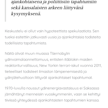
ajankohtaisena ja poliittisiin tapahtumiin
sekä kansalaisten arkeen liittyvänä
kysymyksenä.
Keskustelu ei ollut vain hypoteettista spekulaatiota. Sen
tueksi esitettiin jatkuvasti uusia ja ajankohtaisia todisteita
todellisista tapahtumista.
Näitä olivat muun muassa Tšernobylin
ydinvoimalaonnettomuus, entisten itäblokin maiden
reaktoriturvallisuus, New Yorkin terrori-iskut vuonna 2011,
tieteelliset todisteet ilmaston lämpenemisestä ja
ydinjätehuoltoon liittyvät ajankohtaiset tapahtumat.
1970-luvulla noussut ydinenergiavastaisuus ei Saksassa
jämähtänyt menneisiin vuosikymmeniin, vaan se kehittyi
tiiviissä yhteydessä ajankohtaisten tapahtumien kanssa.