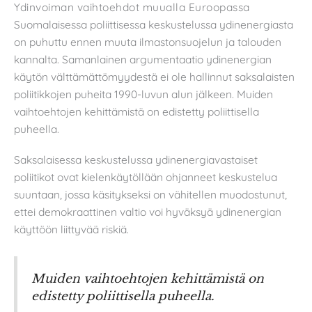
Ydinvoiman vaihtoehdot muualla Euroopassa
Suomalaisessa poliittisessa keskustelussa ydinenergiasta
on puhuttu ennen muuta ilmastonsuojelun ja talouden
kannalta. Samanlainen argumentaatio ydinenergian
käytön välttämättömyydestä ei ole hallinnut saksalaisten
poliitikkojen puheita 1990-luvun alun jälkeen. Muiden
vaihtoehtojen kehittämistä on edistetty poliittisella
puheella.
Saksalaisessa keskustelussa ydinenergiavastaiset
poliitikot ovat kielenkäytöllään ohjanneet keskustelua
suuntaan, jossa käsitykseksi on vähitellen muodostunut,
ettei demokraattinen valtio voi hyväksyä ydinenergian
käyttöön liittyvää riskiä.
Muiden vaihtoehtojen kehittämistä on
edistetty poliittisella puheella.