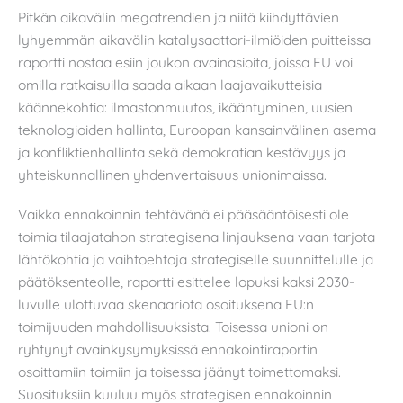
Pitkän aikavälin megatrendien ja niitä kiihdyttävien
lyhyemmän aikavälin katalysaattori-ilmiöiden puitteissa
raportti nostaa esiin joukon avainasioita, joissa EU voi
omilla ratkaisuilla saada aikaan laajavaikutteisia
käännekohtia: ilmastonmuutos, ikääntyminen, uusien
teknologioiden hallinta, Euroopan kansainvälinen asema
ja konfliktienhallinta sekä demokratian kestävyys ja
yhteiskunnallinen yhdenvertaisuus unionimaissa.
Vaikka ennakoinnin tehtävänä ei pääsääntöisesti ole
toimia tilaajatahon strategisena linjauksena vaan tarjota
lähtökohtia ja vaihtoehtoja strategiselle suunnittelulle ja
päätöksenteolle, raportti esittelee lopuksi kaksi 2030-
luvulle ulottuvaa skenaariota osoituksena EU:n
toimijuuden mahdollisuuksista. Toisessa unioni on
ryhtynyt avainkysymyksissä ennakointiraportin
osoittamiin toimiin ja toisessa jäänyt toimettomaksi.
Suosituksiin kuuluu myös strategisen ennakoinnin