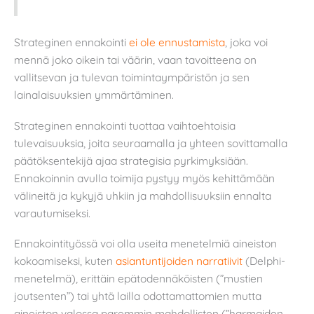
Strateginen ennakointi
ei ole ennustamista
, joka voi
mennä joko oikein tai väärin, vaan tavoitteena on
vallitsevan ja tulevan toimintaympäristön ja sen
lainalaisuuksien ymmärtäminen.
Strateginen ennakointi tuottaa vaihtoehtoisia
tulevaisuuksia, joita seuraamalla ja yhteen sovittamalla
päätöksentekijä ajaa strategisia pyrkimyksiään.
Ennakoinnin avulla toimija pystyy myös kehittämään
välineitä ja kykyjä uhkiin ja mahdollisuuksiin ennalta
varautumiseksi.
Ennakointityössä voi olla useita menetelmiä aineiston
kokoamiseksi, kuten
asiantuntijoiden narratiivit
(Delphi-
menetelmä), erittäin epätodennäköisten (”mustien
joutsenten”) tai yhtä lailla odottamattomien mutta
aineiston valossa paremmin mahdollisten (”harmaiden