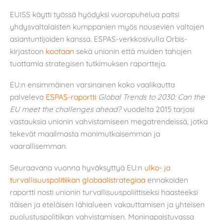
EUISS käytti työssä hyödyksi vuoropuhelua paitsi
yhdysvaltalaisten kumppanien myös nousevien valtojen
asiantuntijoiden kanssa. ESPAS-verkkosivulla Orbis-
kirjastoon
kootaan
sekä unionin että muiden tahojen
tuottamia strategisen tutkimuksen raportteja.
EU:n ensimmäinen varsinainen koko vaalikautta
palveleva
ESPAS-raportti
Global Trends to 2030: Can the
EU meet the challenges ahead?
vuodelta 2015 tarjosi
vastauksia unionin vahvistamiseen megatrendeissä, jotka
tekevät maailmasta monimutkaisemman ja
vaarallisemman.
Seuraavana vuonna hyväksyttyä EU:n
ulko- ja
turvallisuuspolitiikan globaalistrategiaa
ennakoiden
raportti nosti unionin turvallisuuspoliittiseksi haasteeksi
itäisen ja eteläisen lähialueen vakauttamisen ja yhteisen
puolustuspolitiikan vahvistamisen. Moninapaistuvassa