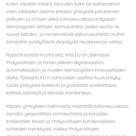
kuten väestön määrä, talouden koko tai sotilasmenot
vaan valtioiden asema erilaisia yhteyksiä palvelevien
polkujen ja virtojen sekä tulevaisuudessa erityisesti
teknologisten siirtojen solmukohtina, joiden avulla ne
luovat kahden- ja monenvälisiä vaikutussuhteita muihin
toimijoihin ja käyttävät järjestystä muokkaavaa valtaa.
Raportti esittää huolta siitä, että EU on jäämässä
Yhdysvaltojen ja Kiinan jälkeen digitalisaation,
automatisaation ja muiden teknologisten innovaatioiden
alalla. Toisaalta EU:n vahvuuksiin saattaa kuulua kyky
luoda yhteyksiä koskevia ja globaalisti sovellettavia
eettisiä sääntöjä ja teknisiä standardeja.
Kilpailu yhteyksien hallinnasta määrittää tulevaisuudessa
samalla geopoliittisia voimasuhteita ja korostaa
entisestään Kiinan ja Yhdysvaltojen kahdenvälisten
suhteiden merkitystä. Vaikka Yhdysvaltojen