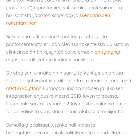
joutsenten”) tapahtumien valitseminen tulevaisuuden
horisontista (
horizon scanning
) ja
skenaarioiden
rakentaminen
.
Selvitys- ja tutkimustyö tapahtuu päivittäisestä
päätöksenteosta erillään olevissa rakenteissa. Julkista ja
elinkeinoelämän kysyntää palvelemaan
on syntynyt
myös kaupallistettuja koulutushankkeita.
Strategisen ennakoinnin synty ja kehitys unionissa
Useat tekijät vaikuttivat siihen, että strateginen ennakointi
otettiin käyttöön
Euroopan unionin sisäisen ja ulkoisen
integraation ohjausvälineenä 2010-luvun taitteessa.
Lissabonin sopimus vuonna 2009 nosti kunnianhimoa ja
tarjosi välineitä vahvistaa unionin globaalia toimijuutta.
Samalla globalisaatio, jonka hallintaan ja
hyödyntämiseen unioni oli poliittisena ja taloudellisena