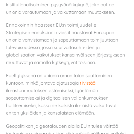
institutionalisoiminen pysyvänä kykynä, joka auttaa
unionia varautumaan ja vaikuttamaan muutokseen.
Ennakoinnin haasteet EU:n toimijuudelle
Strategisen ennakoinnin viestit haastavat Euroopan
unionia vahvistamaan ja sopeuttamaan toimijuuttaan
tulevaisuudessa, jossa suurvaltasuhteiden ja
globalisaation vaikutukset kansainväliseen järjestykseen
muuttuvat ja samalla kytkeytyvät toisiinsa.
Edellytyksenä on unionin oman talon saattaminen
kuntoon, minkä johtava ajatuspaja
tiivistää
ilmastonmuutoksen estämiseksi, työelämän
sopeuttamiseksi ja digitaalisen vallankumouksen
hallitsemiseksi, koska ne kaikista ilmiöistä vaikuttavat
eniten yksilöiden ja kansalaisten elämään.
Geopolitiikan ja geotalouden alalla EU:n tulee välttää
joutuminen voimasuhteiden siirtymässä välitason vallaksi,