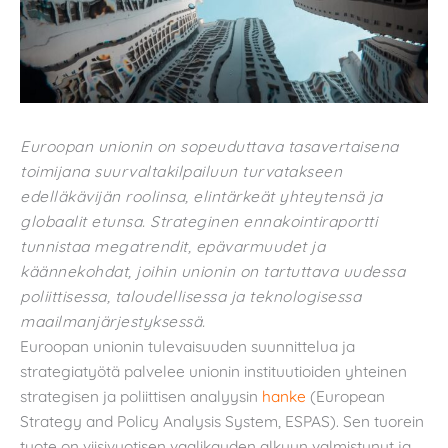
Euroopan unionin on sopeuduttava tasavertaisena
toimijana suurvaltakilpailuun turvatakseen
edelläkävijän roolinsa, elintärkeät yhteytensä ja
globaalit etunsa. Strateginen ennakointiraportti
tunnistaa megatrendit, epävarmuudet ja
käännekohdat, joihin unionin on tartuttava uudessa
poliittisessa, taloudellisessa ja teknologisessa
maailmanjärjestyksessä.
Euroopan unionin tulevaisuuden suunnittelua ja
strategiatyötä palvelee unionin instituutioiden yhteinen
strategisen ja poliittisen analyysin
hanke
(European
Strategy and Policy Analysis System, ESPAS). Sen tuorein
tuote on viisivuotisen vaalikauden alkuun valmistunut ja