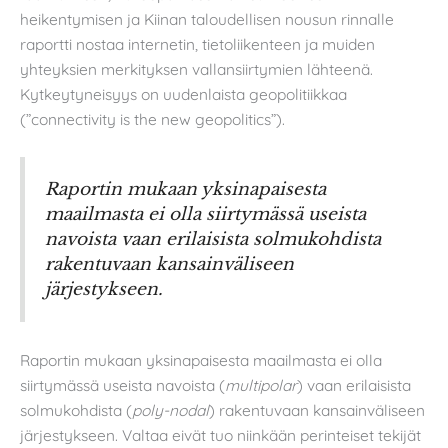
heikentymisen ja Kiinan taloudellisen nousun rinnalle
raportti nostaa internetin, tietoliikenteen ja muiden
yhteyksien merkityksen vallansiirtymien lähteenä.
Kytkeytyneisyys on uudenlaista geopolitiikkaa
(”connectivity is the new geopolitics”).
Raportin mukaan yksinapaisesta
maailmasta ei olla siirtymässä useista
navoista vaan erilaisista solmukohdista
rakentuvaan kansainväliseen
järjestykseen.
Raportin mukaan yksinapaisesta maailmasta ei olla
siirtymässä useista navoista (
multipolar
) vaan erilaisista
solmukohdista (
poly-nodal
) rakentuvaan kansainväliseen
järjestykseen. Valtaa eivät tuo niinkään perinteiset tekijät