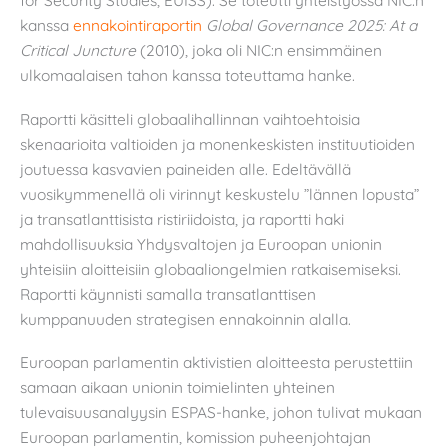
for Security Studies, EUISS). Se toteutti yhteistyössä NIC:n
kanssa
ennakointiraportin
Global Governance 2025: At a
Critical Juncture
(2010), joka oli NIC:n ensimmäinen
ulkomaalaisen tahon kanssa toteuttama hanke.
Raportti käsitteli globaalihallinnan vaihtoehtoisia
skenaarioita valtioiden ja monenkeskisten instituutioiden
joutuessa kasvavien paineiden alle. Edeltävällä
vuosikymmenellä oli virinnyt keskustelu ”lännen lopusta”
ja transatlanttisista ristiriidoista, ja raportti haki
mahdollisuuksia Yhdysvaltojen ja Euroopan unionin
yhteisiin aloitteisiin globaaliongelmien ratkaisemiseksi.
Raportti käynnisti samalla transatlanttisen
kumppanuuden strategisen ennakoinnin alalla.
Euroopan parlamentin aktivistien aloitteesta perustettiin
samaan aikaan unionin toimielinten yhteinen
tulevaisuusanalyysin ESPAS-hanke, johon tulivat mukaan
Euroopan parlamentin, komission puheenjohtajan