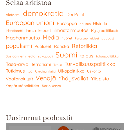
Selaa arkistoa
demokratia
DocPoint
Aktivismi
Euroopan unioni
Eurooppa
Historia
hallitus
ilmastonmuutos
Ihmisoikeudet
Kysy politiikasta
Identiteetti
Media
Maahanmuutto
nuoret
podcast
Perussuomalaiset
populismi
Retoriikka
Ranska
Puolueet
Suomi
talous
Sosiaalinen media
sukupuoli
talouspolitiikka
Turvallisuuspolitiikka
Tasa-arvo
Terrorismi
Turkki
Tutkimus
Ulkopolitiikka
Uskonto
työ
Ukrainan kriisi
Venäjä
Yhdysvallat
Yliopisto
Vaalianalyysit
Ympäristöpolitiikka
Äärioikeisto
Uusimmat podcastit