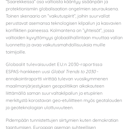
”Saarekkeissa” osa valtioista kääntyy sisäänpäin ja
protektionismiin globalisaation ongelmien seurauksena.
Toinen skenaario on ”vaikutuspiirit”, joihin suurvallat
perustavat asemansa teknologisen kilpailun ja kasvavien
konfliktien paineessa. Kolmantena on ”yhteisöt”, jossa
valtioiden kyvyttömyys globaalihallintaan muuttaa vallan
luonnetta ja avaa vaikutusmahdollisuuksia muille
toimijoille.
Globaalit tulevaisuudet EU:n 2030-raportissa
ESPAS-hankkeen uusi
Global Trends to 2030
-
ennakointiraportti virittää tulevan vuosikymmenen
maailmanjärjestyksen geopolitiikan aikakauteen
liittämällä saman suurvaltakilpailun ja etupiirien
merkitystä korostavan geo-etuliitteen myös geotalouden
ja geoteknologian ulottuvuuteen.
Pidempään tunnistettujen siirtymien kuten demokratian
taantumisen, Euroopan aseman suhteellisen