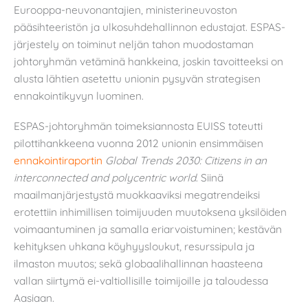
Eurooppa-neuvonantajien, ministerineuvoston
pääsihteeristön ja ulkosuhdehallinnon edustajat. ESPAS-
järjestely on toiminut neljän tahon muodostaman
johtoryhmän vetäminä hankkeina, joskin tavoitteeksi on
alusta lähtien asetettu unionin pysyvän strategisen
ennakointikyvyn luominen.
ESPAS-johtoryhmän toimeksiannosta EUISS toteutti
pilottihankkeena vuonna 2012 unionin ensimmäisen
ennakointiraportin
Global Trends 2030: Citizens in an
interconnected and polycentric world
. Siinä
maailmanjärjestystä muokkaaviksi megatrendeiksi
erotettiin inhimillisen toimijuuden muutoksena yksilöiden
voimaantuminen ja samalla eriarvoistuminen; kestävän
kehityksen uhkana köyhyysloukut, resurssipula ja
ilmaston muutos; sekä globaalihallinnan haasteena
vallan siirtymä ei-valtiollisille toimijoille ja taloudessa
Aasiaan.