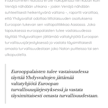
irtaantuminen Natosta ei ole näköpiirissä niin kauan kuin
Venäjä nähdään uhkana – joskin Venäjä nähdään
suhteellisesti heikentyvänä valtana –, raportti varoittaa,
että Yhdysvallat odottaa liittolaisuuden osoituksena
Euroopan tukevan sen valtapolitiikkaa Aasiassa. Joka
tapauksessa eurooppalaisten tulee vastaisuudessa
täyttää Yhdysvaltojen jättämää valtatyhjiötä Euroopan
turvallisuusjärjestyksessä ja vastata täysimittaisesti
omasta turvallisuudestaan joko Naton puitteissa tai sen
ulkopuolella.
Eurooppalaisten tulee vastaisuudessa
täyttää Yhdysvaltojen jättämää
valtatyhjiötä Euroopan
turvallisuusjärjestyksessä ja vastata
täysimittaisesti omasta turvallisuudestaan.