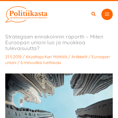
Siirry
sisältöön
Strategisen ennakoinnin raportti – Miten
Euroopan unioni luo ja muokkaa
tulevaisuutta?
21.5.2019
/ Kirjoittaja
Kari Möttölä
/
Artikkelit
/
Euroopan
unioni
/
6 minuutiksi luettavaa