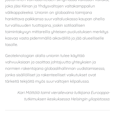
joka jäisi Kiinan ja Yhdysvaltojen valtakamppailun
välikappaleeksi. Unionin on globaalina toimijana
hankittava paikkansa suurvaltaluokassa kaupan ohella
turvallisuuden tuottajana, joskin sotilaallisen
toimintakyvyn mittareilla yhteisen puolustuksen merkitys
kasvaa vasta pidemmällä aikavälillä ja jää alueelliselle
tasolle.
Geoteknologian alalla unionin tulee käyttää
vahvuuksiaan ja osoittaa johtajuutta yhteyksien ja
normien rakentajana globaalihallinnan uudistamisessa,
jonka sisällölliset ja rakenteelliset vaikutukset ovat
tärkeitä tekijöitä myös suurvaltojen kilpailussa.
Kari Möttölä toimii vierailevana tutkijana Eurooppa-
tutkimuksen keskuksessa Helsingin yliopistossa.