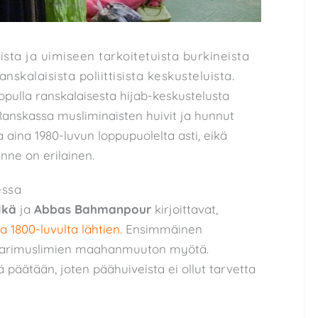
ista ja uimiseen tarkoitetuista burkineista
skalaisista poliittisista keskusteluista.
lopulla ranskalaisesta hijab-keskustelusta
 Ranskassa musliminaisten huivit ja hunnut
ua aina 1980-luvun loppupuolelta asti, eikä
nne on erilainen.
essa
lkä
ja
Abbas Bahmanpour
kirjoittavat,
1800-luvulta lähtien.
Ensimmäinen
aarimuslimien maahanmuuton myötä.
tä päätään, joten päähuiveista ei ollut tarvetta