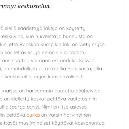
rinnyt keskustelua.
ä siellä säädettyjä lakeja on käytetty
esikuvina, kun huiveista ja hunnuista on
sekin, että Ranskan kumpikin laki on viety myös
äsiteltäviksi, ja ne on siellä todettu
lutaan saattaa voimaan esimerkiksi kasvot
, on mahdollista ottaa mallia Ranskasta, sillä
i oikeusasteilla, myös kansainvälisesti.
 maissa on harvemmin puututtu päähuivien
on kielletty kasvot peittävä vaatetus niin
illa (
burqa bans
). Nimi on itse asiassa
iin peittävä
burka
on varsin harvinainen
ittävät musliminaiset käyttävät kasvohuntua