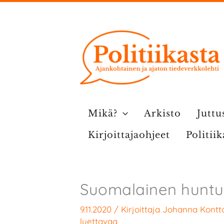
Siirry
sisältöön
Mikä?
Arkisto
Juttu
Kirjoittajaohjeet
Politii
Suomalainen hunt
9.11.2020
/ Kirjoittaja
Johanna Kontto
luettavaa