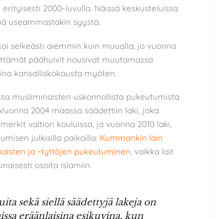
ityisesti 2000-luvulla. Näissä keskusteluissa
änä useammastakin syystä.
oi selkeästi aiemmin kuin muualla, jo vuonna
äyttämät päähuivit nousivat muutamassa
ina kansalliskokousta myöten.
ssa musliminaisten uskonnollista pukeutumista
Vuonna 2004 maassa säädettiin laki, joka
merkit valtion kouluissa, ja vuonna 2010 laki,
misen julkisilla paikoilla.
Kummankin lain
naisten ja -tyttöjen pukeutuminen
, vaikka lait
inaisesti osoita islamiin.
ita sekä siellä säädettyjä lakeja on
ssa eräänlaisina esikuvina, kun