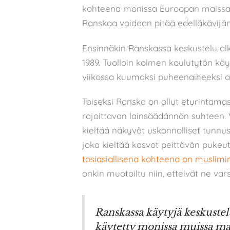
kohteena monissa Euroopan maissa er
Ranskaa voidaan pitää edelläkävij
Ensinnäkin Ranskassa keskustelu alk
1989. Tuolloin kolmen koulutytön k
viikossa kuumaksi puheenaiheeksi a
Toiseksi Ranska on ollut eturintama
rajoittavan lainsäädännön suhteen. 
kieltää näkyvät uskonnolliset tunnus
joka kieltää kasvot peittävän pukeutu
tosiasiallisena kohteena on muslimi
onkin muotoiltu niin, etteivät ne vars
Ranskassa käytyjä keskustelu
käytetty monissa muissa mai