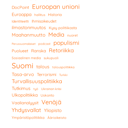
Euroopan unioni
DocPoint
Eurooppa
Historia
hallitus
Ihmisoikeudet
Identiteetti
ilmastonmuutos
Kysy politiikasta
Media
Maahanmuutto
nuoret
populismi
podcast
Perussuomalaiset
Retoriikka
Ranska
Puolueet
Sosiaalinen media
sukupuoli
Suomi
talous
talouspolitiikka
Tasa-arvo
Terrorismi
Turkki
Turvallisuuspolitiikka
Tutkimus
työ
Ukrainan kriisi
Ulkopolitiikka
Uskonto
Venäjä
Vaalianalyysit
Yhdysvallat
Yliopisto
Ympäristöpolitiikka
Äärioikeisto