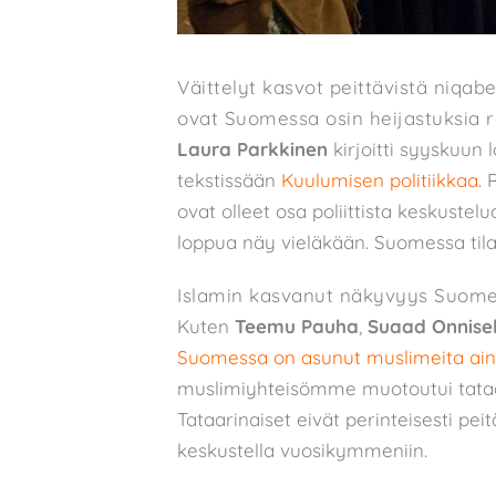
Väittelyt kasvot peittävistä niqabe
ovat Suomessa osin heijastuksia ran
Laura Parkkinen
kirjoitti syyskuun 
tekstissään
Kuulumisen politiikkaa
.
ovat olleet osa poliittista keskustel
loppua näy vieläkään. Suomessa tila
Islamin kasvanut näkyvyys Suom
Kuten
Teemu Pauha
,
Suaad Onnise
Suomessa on asunut muslimeita aina 
muslimiyhteisömme muotoutui tat
Tataarinaiset eivät perinteisesti pei
keskustella vuosikymmeniin.