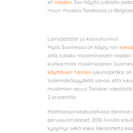
eli
niqabia
. Sen käyttö julkisilla pai
muun muassa Tanskassa ja Belgiass
Lainsäätäjät ja kasvohunnut
Myös Suomessa on käyty niin
kansa
siitä, tulisiko musliminaisten niqabin 
kuinka moni musliminainen Suomess
käyttävien naisten
lukumääräksi on a
todennäköisyydellä sanoa, että lu
muslimien osuus Tanskan väestöstä 
2 prosenttia.
Poliittisessa keskustelussa äänessä 
perussuomalaiset. 2010-luvulla edus
kysymys sekä kaksi lakialoitetta kas