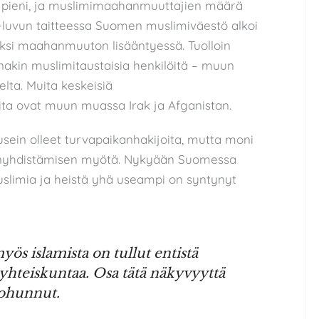
t pieni, ja muslimimaahanmuuttajien määrä
-luvun taitteessa Suomen muslimiväestö alkoi
si maahanmuuton lisääntyessä. Tuolloin
akin muslimitaustaisia henkilöitä – muun
lta. Muita keskeisiä
a ovat muun muassa Irak ja Afganistan.
ein olleet turvapaikanhakijoita, mutta moni
yhdistämisen myötä. Nykyään Suomessa
uslimia ja heistä yhä useampi on syntynyt
ös islamista on tullut entistä
yhteiskuntaa. Osa tätä näkyvyyttä
vohunnut.