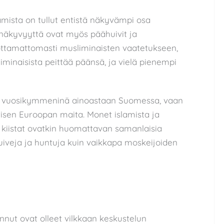
mista on tullut entistä näkyvämpi osa
 näkyvyyttä ovat myös päähuivit ja
rottamattomasti musliminaisten vaatetukseen,
iminaisista peittää päänsä, ja vielä pienempi
me vuosikymmeninä ainoastaan Suomessa, vaan
sen Euroopan maita. Monet islamista ja
 kiistat ovatkin huomattavan samanlaisia
uiveja ja huntuja kuin vaikkapa moskeijoiden
nnut ovat olleet vilkkaan keskustelun