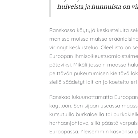
huiveista ja hunnuista on vi
Ranskassa käytyjä keskusteluita sek
monissa muissa maissa eräänlaisina 
virinnyt keskustelua. Oleellista on 
Euroopan ihmisoikeustuomioistuimen k
päteviksi. Mikäli jossain maassa ha
peittävän pukeutumisen kieltävä laki
siellä säädetyt lait on jo koeteltu er
Ranskaa lukuunottamatta Euroopan
käyttöön. Sen sijaan useassa maassa 
kutsutuilla burkalaeilla tai burkakiello
harhaanjohtava, sillä päästä varpais
Euroopassa. Yleisemmin kasvonsa pe