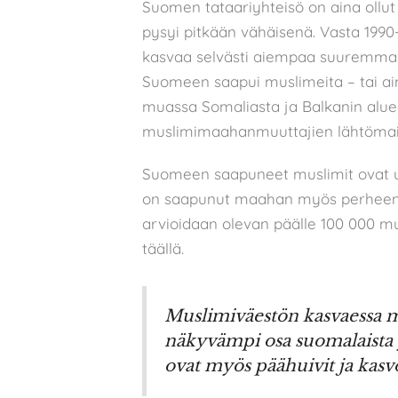
Suomen tataariyhteisö on aina ollu
pysyi pitkään vähäisenä. Vasta 1990
kasvaa selvästi aiempaa suuremmak
Suomeen saapui muslimeita – tai ain
muassa Somaliasta ja Balkanin aluee
muslimimaahanmuuttajien lähtömait
Suomeen saapuneet muslimit ovat us
on saapunut maahan myös perheen
arvioidaan olevan päälle 100 000 m
täällä.
Muslimiväestön kasvaessa my
näkyvämpi osa suomalaista 
ovat myös päähuivit ja kas