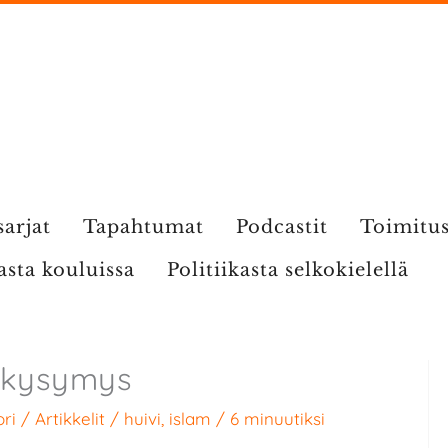
sarjat
Tapahtumat
Podcastit
Toimitu
kasta kouluissa
Politiikasta selkokielellä
ukysymys
ri
/
Artikkelit
/
huivi
,
islam
/
6 minuutiksi