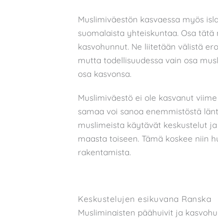
Muslimiväestön kasvaessa myös isla
suomalaista yhteiskuntaa. Osa tätä
kasvohunnut. Ne liitetään välistä e
mutta todellisuudessa vain osa musl
osa kasvonsa.
Muslimiväestö ei ole kasvanut vii
samaa voi sanoa enemmistöstä länti
muslimeista käytävät keskustelut ja
maasta toiseen. Tämä koskee niin h
rakentamista.
Keskustelujen esikuvana Ranska
Musliminaisten päähuivit ja kasvohu