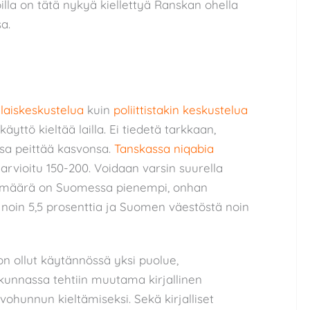
koilla on tätä nykyä kiellettyä Ranskan ohella
a.
laiskeskustelua
kuin
poliittistakin keskustelua
käyttö kieltää lailla. Ei tiedetä tarkkaan,
a peittää kasvonsa.
Tanskassa niqabia
rvioitu 150-200. Voidaan varsin suurella
kumäärä on Suomessa pienempi, onhan
noin 5,5 prosenttia ja Suomen väestöstä noin
on ollut käytännössä yksi puolue,
kunnassa tehtiin muutama kirjallinen
vohunnun kieltämiseksi. Sekä kirjalliset