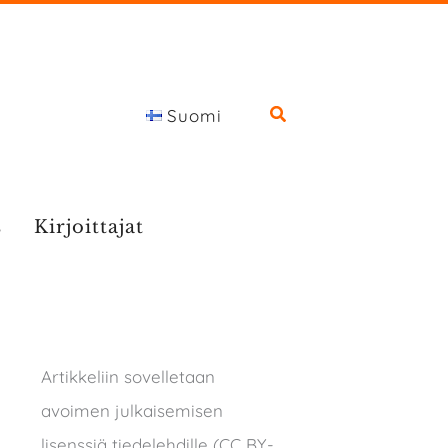
Suomi
s
Kirjoittajat
Artikkeliin sovelletaan
avoimen julkaisemisen
lisenssiä tiedelehdille (CC BY-