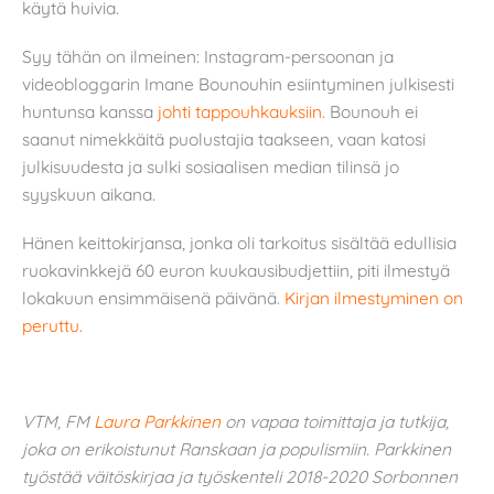
käytä huivia.
Syy tähän on ilmeinen: Instagram-persoonan ja
videobloggarin Imane Bounouhin esiintyminen julkisesti
huntunsa kanssa
johti tappouhkauksiin.
Bounouh ei
saanut nimekkäitä puolustajia taakseen, vaan katosi
julkisuudesta ja sulki sosiaalisen median tilinsä jo
syyskuun aikana.
Hänen keittokirjansa, jonka oli tarkoitus sisältää edullisia
ruokavinkkejä 60 euron kuukausibudjettiin, piti ilmestyä
lokakuun ensimmäisenä päivänä.
Kirjan ilmestyminen on
peruttu.
VTM, FM
Laura Parkkinen
on vapaa toimittaja ja tutkija,
joka on erikoistunut Ranskaan ja populismiin. Parkkinen
työstää väitöskirjaa ja työskenteli 2018-2020 Sorbonnen