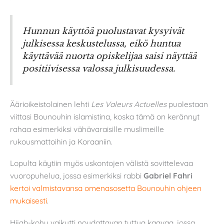
Hunnun käyttöä puolustavat kysyivät
julkisessa keskustelussa, eikö huntua
käyttävää nuorta opiskelijaa saisi näyttää
positiivisessa valossa julkisuudessa.
Äärioikeistolainen lehti
Les Valeurs Actuelles
puolestaan
viittasi Bounouhin islamistina, koska tämä on kerännyt
rahaa esimerkiksi vähävaraisille muslimeille
rukousmattoihin ja Koraaniin.
Lopulta käytiin myös uskontojen välistä sovittelevaa
vuoropuhelua, jossa esimerkiksi rabbi
Gabriel Fahri
kertoi valmistavansa omenasosetta Bounouhin ohjeen
mukaisesti
.
Hijab-kohu vaikutti noudattavan tuttua kaavaa, jossa