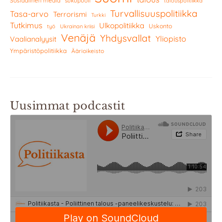
Sosiaalinen media
sukupuoli
talouspolitiikka
Turvallisuuspolitiikka
Tasa-arvo
Terrorismi
Turkki
Tutkimus
Ulkopolitiikka
Uskonto
työ
Ukrainan kriisi
Venäjä
Yhdysvallat
Yliopisto
Vaalianalyysit
Ympäristöpolitiikka
Äärioikeisto
Uusimmat podcastit