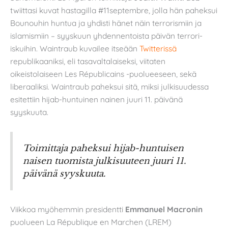
twiittasi kuvat hastagilla #11septembre, jolla hän paheksui
Bounouhin huntua ja yhdisti hänet näin terrorismiin ja
islamismiin – syyskuun yhdennentoista päivän terrori-
iskuihin. Waintraub kuvailee itseään
Twitterissä
republikaaniksi, eli tasavaltalaiseksi, viitaten
oikeistolaiseen Les Républicains -puolueeseen, sekä
liberaaliksi. Waintraub paheksui sitä, miksi julkisuudessa
esitettiin hijab-huntuinen nainen juuri 11. päivänä
syyskuuta.
Toimittaja paheksui hijab-huntuisen
naisen tuomista julkisuuteen juuri 11.
päivänä syyskuuta.
Viikkoa myöhemmin presidentti
Emmanuel Macronin
puolueen La République en Marchen (LREM)