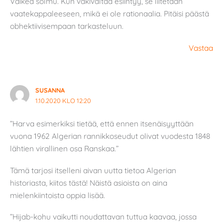
Vaikea solmu. Kun väkivaltaa esiintyy, se liitetään
vaatekappaleeseen, mikä ei ole rationaalia. Pitäisi päästä
obhektiivisempaan tarkasteluun.
Vastaa
SUSANNA
1.10.2020 KLO 12:20
”Harva esimerkiksi tietää, että ennen itsenäisyyttään
vuona 1962 Algerian rannikkoseudut olivat vuodesta 1848
lähtien virallinen osa Ranskaa.”
Tämä tarjosi itselleni aivan uutta tietoa Algerian
historiasta, kiitos tästä! Näistä asioista on aina
mielenkiintoista oppia lisää.
”Hijab-kohu vaikutti noudattavan tuttua kaavaa, jossa