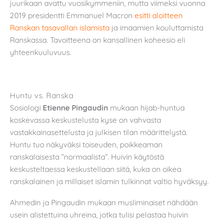
juurikaan avattu vuosikymmeniin, mutta viimeksi vuonna
2019 presidentti Emmanuel Macron
esitti aloitteen
Ranskan tasavallan islamista
ja imaamien kouluttamista
Ranskassa. Tavoitteena on kansallinen koheesio eli
yhteenkuuluvuus.
Huntu vs. Ranska
Sosiologi
Etienne Pingaudin
mukaan hijab-huntua
koskevassa keskustelusta kyse on vahvasta
vastakkainasettelusta ja julkisen tilan määrittelystä.
Huntu tuo näkyväksi toiseuden, poikkeaman
ranskalaisesta ”normaalista”. Huivin käytöstä
keskusteltaessa keskustellaan siitä, kuka on oikea
ranskalainen ja millaiset islamin tulkinnat valtio hyväksyy.
Ahmedin ja Pingaudin mukaan musliminaiset nähdään
usein alistettuina uhreina, jotka tulisi pelastaa huivin