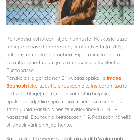
Ranskassa kohutaan hijab-hunnusta. Keskustelussa
on kyse tasavallan arvoista, kuulumisesta ja siitä,
miten islam halutaan nähdä. Hijabfobia ilmentää
samalla islamfobiaa, joka on nousussa kaikkialla
Euroopassa.
Ranskalais-algerialainen 21-vuotias opiskelija
Imane
Bounouh
jakoi suosittuja ruokaohjeita Instagramissa
ja
teki videoblogeja siitä, miten valmistaa halpoja,
opiskelijabudjettiin sopivia ruokia pienessä asunnossa
ilman uunia. Ranskalainen televisiokanava BFM TV
haastatteli Bounouhia keittiössään 11.9. Päässään hänellä
oli sinapinvärinen hijab-huntu.
Sanomalehti
Le Figaron
toimittaja
Judith Waintraub