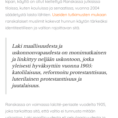
kipan, käyttö on ollut kiellettyä Ranskassa julkisissa
tiloissa, kuten kouluissa ja senaatissa, vuonna 2004
säädetystä laista lähtien.
Useiden tutkimusten mukaan
ranskalaiset muslimit kokevat hunnun käytön tärkeäksi
identiteetilleen ja valtion rajoittavan sitä.
Laki maallisuudesta ja
uskonnonvapaudesta on monimutkainen
ja linkittyy neljään uskontoon, jotka
yleisesti hyväksyttiin vuonna 1905:
katolilaisuus, reformoitu protestanttisuus,
luterilainen protestanttisuus ja
juutalaisuus.
Ranskassa on voimassa laïcité-periaate vuodelta 1905,
joka tarkoittaa sitä, että valtio ei tunnusta mitään
uskontoa. Laki maallisuudesta eli sekulaarisuudesta ja