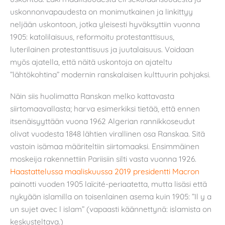
uskonnonvapaudesta on monimutkainen ja linkittyy
neljään uskontoon, jotka yleisesti hyväksyttiin vuonna
1905: katolilaisuus, reformoitu protestanttisuus,
luterilainen protestanttisuus ja juutalaisuus. Voidaan
myös ajatella, että näitä uskontoja on ajateltu
”lähtökohtina” modernin ranskalaisen kulttuurin pohjaksi.
Näin siis huolimatta Ranskan melko kattavasta
siirtomaavallasta; harva esimerkiksi tietää, että ennen
itsenäisyyttään vuona 1962 Algerian rannikkoseudut
olivat vuodesta 1848 lähtien virallinen osa Ranskaa. Sitä
vastoin isämaa määriteltiin siirtomaaksi. Ensimmäinen
moskeija rakennettiin Pariisiin silti vasta vuonna 1926.
Haastattelussa maaliskuussa 2019 presidentti Macron
painotti vuoden 1905 laïcité-periaatetta, mutta lisäsi että
nykyään islamilla on toisenlainen asema kuin 1905: ”Il y a
un sujet avec l islam” (vapaasti käännettynä: islamista on
keskusteltava.)