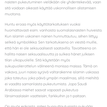
naisten pukeutuminen vieläkään ole yhdentekevää, vaan
sitä voidaan oikeasti käyttää uskonnollisen alistamisen
muotona.
Huntu eroaa myös käyttötarkoituksen vuoksi
huomattavasti esim. vanhoista suomalaisnaisten huiveista.
Kun islamin uskoinen nainen hunnuttautuu, siihen liittyy
selkeä symboliikka: Sen tarkoituksena on viestiä muille,
että hän ei ole seksuaalisesti saatavilla. Tavoitteena on
hallita naisen seksuaalisuutta ja sulkea hänet julkisen
tilan ulkopuolelle. Sitä käytetään myös
sukupuolierottelun välineenä monissa maissa. Tämä on
vakava, juuri naisia syrjivä valtarakenne islamin uskossa
joka toteutuu joka päivä ympäri maailmaa, sillä miehiltä
ei vaadita samanlaista pukeutumista. Jopa Saudi
Arabiassa miehet saavat vapaasti pukeutua
länsimaalaisiin vaatteisiin, farkkuihin ja t-paitaan.
On myös erikoista, miten hunnuttautumista nykyään