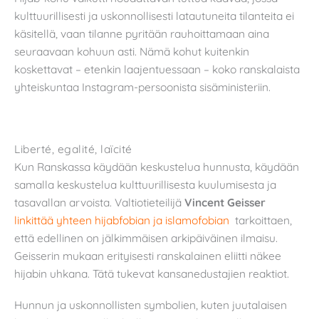
kulttuurillisesti ja uskonnollisesti latautuneita tilanteita ei
käsitellä, vaan tilanne pyritään rauhoittamaan aina
seuraavaan kohuun asti. Nämä kohut kuitenkin
koskettavat – etenkin laajentuessaan – koko ranskalaista
yhteiskuntaa Instagram-persoonista sisäministeriin.
Liberté, egalité, laïcité
Kun Ranskassa käydään keskustelua hunnusta, käydään
samalla keskustelua kulttuurillisesta kuulumisesta ja
tasavallan arvoista. Valtiotieteilijä
Vincent Geisser
linkittää yhteen hijabfobian ja islamofobian
tarkoittaen,
että edellinen on jälkimmäisen arkipäiväinen ilmaisu.
Geisserin mukaan erityisesti ranskalainen eliitti näkee
hijabin uhkana. Tätä tukevat kansanedustajien reaktiot.
Hunnun ja uskonnollisten symbolien, kuten juutalaisen