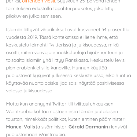
periksi,
oli lehden viesti
. Syyskuun 25. päivänä lehden
toimituksen edustalla tapahtui puukotus, joka liittyi
pilakuvien julkaisemiseen.
Islamiin liittyvät viharikokset ovat kasvaneet 54 prosenttia
vuodesta 2019. Tässä kontekstissa ei liene ihme, että
keskustelu leimahti Twitterissä ja julkisuudessa, mikä
osoitti, miten vahvoja ennakkoluuloja hijab-huntuun ja
toisaalta islamiin yhä liittyy Ranskassa. Keskustelu levisi
pian arabiankielisille kanaville. Hunnun käyttöä
puolustavat kysyivät julkisessa keskustelussa, eikö huntua
käyttävää nuorta opiskelijaa saisi näyttää positiivisessa
valossa julkisuudessa.
Mutta kun anonyymi Twitter-tili tviittasi uhkauksen
Waintraubia kohtaa nostaen esiin tämän juutalaisen
taustan, nimekkäät poliitikot, kuten entinen pääministeri
Manuel Valls
ja sisäministeri
Gérald Darmanin
riensivät
puolustamaan Waintraubia.