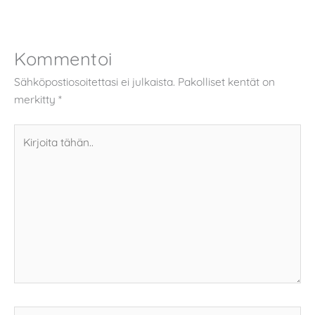
Kommentoi
Sähköpostiosoitettasi ei julkaista.
Pakolliset kentät on
merkitty
*
Kirjoita
tähän..
Name*