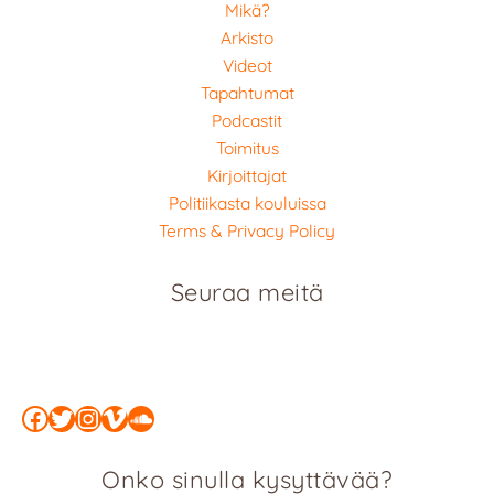
Mikä?
Arkisto
Videot
Tapahtumat
Podcastit
Toimitus
Kirjoittajat
Politiikasta kouluissa
Terms & Privacy Policy
Seuraa meitä
Facebook
Twitter
Instagram
Vimeo
SoundCloud
Onko sinulla kysyttävää?