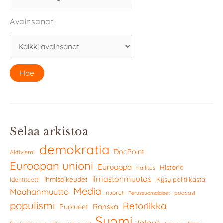
Avainsanat
Selaa arkistoa
demokratia
DocPoint
Aktivismi
Euroopan unioni
Eurooppa
Historia
hallitus
ilmastonmuutos
Ihmisoikeudet
Kysy politiikasta
Identiteetti
Media
Maahanmuutto
nuoret
podcast
Perussuomalaiset
populismi
Retoriikka
Ranska
Puolueet
Suomi
talous