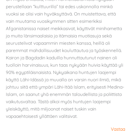
perustellaan “kulttuurilla” tai edes uskonnolla minkä
vuoksi se olisi vain hyväksyttävä. On muistettava, että
vain muutama vuosikymmen sitten esimerkiksi
Afganistanissa naiset meikkasivat, käyttivät minihametta
ja muita länsimaalaisia ja itämaisia muotiasuja sekä
seurustelivat vapaammin miesten kanssa, heillä oli
paremmat mahdollisuudet kouluttautua ja työskennellä.
Kairon ja Bagdadin kaduilla hunnuttautunut nainen oli
tuolloin harvinaisuus, kun taas nykyään huivia käyttää yli
90% egyptiläisnaisista. Nykyaikana huntujen laajempi
käyttö Lähi-Idässä ja muualla on varsin nuori ilmiö, mikä
johtuu siitä että ympäri Lähi-Itää Islam, erityisesti Medina-
Islam, on saanut yhä enemmän taloudellista ja poliittista
vaikutusvaltaa. Tästä alkoi myös huntujen laajempi
yleiskäyttö, mitä miljoonat naiset tuskin vain
vapaaehtoisesti yllättäen valitsivat.
Vastaa