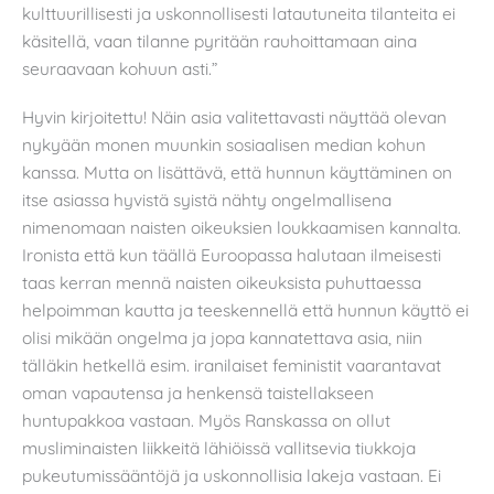
kulttuurillisesti ja uskonnollisesti latautuneita tilanteita ei
käsitellä, vaan tilanne pyritään rauhoittamaan aina
seuraavaan kohuun asti.”
Hyvin kirjoitettu! Näin asia valitettavasti näyttää olevan
nykyään monen muunkin sosiaalisen median kohun
kanssa. Mutta on lisättävä, että hunnun käyttäminen on
itse asiassa hyvistä syistä nähty ongelmallisena
nimenomaan naisten oikeuksien loukkaamisen kannalta.
Ironista että kun täällä Euroopassa halutaan ilmeisesti
taas kerran mennä naisten oikeuksista puhuttaessa
helpoimman kautta ja teeskennellä että hunnun käyttö ei
olisi mikään ongelma ja jopa kannatettava asia, niin
tälläkin hetkellä esim. iranilaiset feministit vaarantavat
oman vapautensa ja henkensä taistellakseen
huntupakkoa vastaan. Myös Ranskassa on ollut
musliminaisten liikkeitä lähiöissä vallitsevia tiukkoja
pukeutumissääntöjä ja uskonnollisia lakeja vastaan. Ei