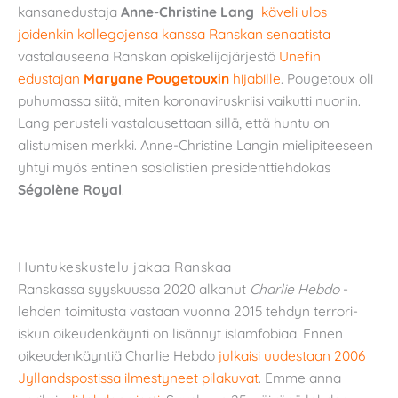
kansanedustaja
Anne-Christine Lang
käveli ulos
joidenkin kollegojensa kanssa Ranskan senaatista
vastalauseena Ranskan opiskelijajärjestö
Unefin
edustajan
Maryane Pougetouxin
hijabille
. Pougetoux oli
puhumassa siitä, miten koronaviruskriisi vaikutti nuoriin.
Lang perusteli vastalausettaan sillä, että huntu on
alistumisen merkki. Anne-Christine Langin mielipiteeseen
yhtyi myös entinen sosialistien presidenttiehdokas
Ségolène Royal
.
Huntukeskustelu jakaa Ranskaa
Ranskassa syyskuussa 2020 alkanut
Charlie Hebdo
-
lehden toimitusta vastaan vuonna 2015 tehdyn terrori-
iskun oikeudenkäynti on lisännyt islamfobiaa. Ennen
oikeudenkäyntiä Charlie Hebdo
julkaisi uudestaan 2006
Jyllandspostissa ilmestyneet pilakuvat
. Emme anna