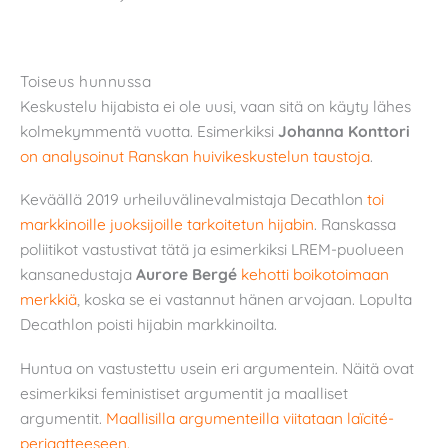
Toiseus hunnussa
Keskustelu hijabista ei ole uusi, vaan sitä on käyty lähes
kolmekymmentä vuotta. Esimerkiksi
Johanna Konttori
on analysoinut Ranskan huivikeskustelun taustoja
.
Keväällä 2019 urheiluvälinevalmistaja Decathlon
toi
markkinoille juoksijoille tarkoitetun hijabin
. Ranskassa
poliitikot vastustivat tätä ja esimerkiksi LREM-puolueen
kansanedustaja
Aurore Bergé
kehotti boikotoimaan
merkkiä
, koska se ei vastannut hänen arvojaan. Lopulta
Decathlon poisti hijabin markkinoilta.
Huntua on vastustettu usein eri argumentein. Näitä ovat
esimerkiksi feministiset argumentit ja maalliset
argumentit.
Maallisilla argumenteilla viitataan laïcité-
periaatteeseen.