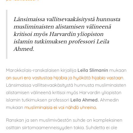
Länsimaissa vallitsevaakäsitystä hunnusta
muslimi­naisten alistamisen välineenä
kritisoi myös Harvardin yliopis­ton
islamin tutkimuksen pro­fessori Leila
Ahmed.
Marokkolais-ranskalaisen kirjailija
Leïla Slimanin
mukaan
on suuri ero vastustaa hijabia ja hyökätä hijabia vastaan
.
Länsimaissa vallitsevaakäsitystä hunnusta muslimi­naisten
alistamisen välineenä kritisoi myös Harvardin yliopis­ton
islamin tutkimuksen pro­fessori
Leila Ahmed.
Ahmedin
mukaan
musliminaisia ei voi nähdä uhreina.
Ranskan ja sen muslimiväestön suhde on kompleksinen
osittain siirtomaamenneisyyden takia. Suhdetta ei ole