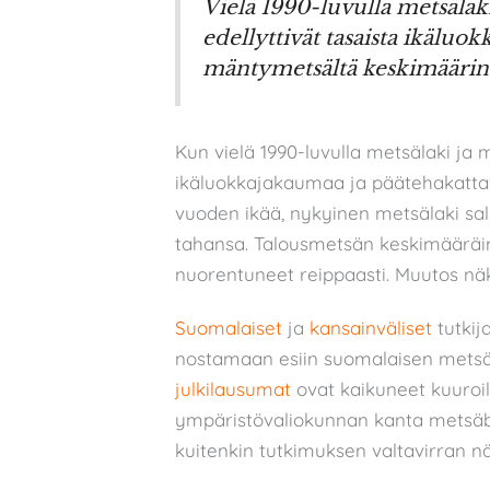
Vielä 1990-luvulla metsälak
edellyttivät tasaista ikäluo
mäntymetsältä keskimäärin 
Kun vielä 1990-luvulla metsälaki ja 
ikäluokkajakaumaa ja päätehakatta
vuoden ikää, nykyinen metsälaki sa
tahansa. Talousmetsän keskimääräin
nuorentuneet reippaasti. Muutos näk
Suomalaiset
ja
kansainväliset
tutkij
nostamaan esiin suomalaisen metsäpo
julkilausumat
ovat kaikuneet kuuroil
ympäristövaliokunnan kanta metsäb
kuitenkin tutkimuksen valtavirran 