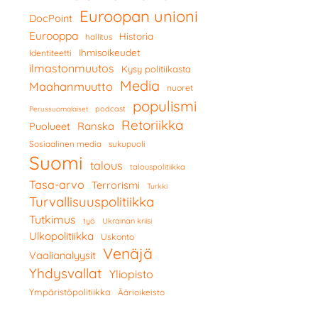
Euroopan unioni
DocPoint
Eurooppa
Historia
hallitus
Ihmisoikeudet
Identiteetti
ilmastonmuutos
Kysy politiikasta
Media
Maahanmuutto
nuoret
populismi
podcast
Perussuomalaiset
Retoriikka
Ranska
Puolueet
Sosiaalinen media
sukupuoli
Suomi
talous
talouspolitiikka
Tasa-arvo
Terrorismi
Turkki
Turvallisuuspolitiikka
Tutkimus
työ
Ukrainan kriisi
Ulkopolitiikka
Uskonto
Venäjä
Vaalianalyysit
Yhdysvallat
Yliopisto
Ympäristöpolitiikka
Äärioikeisto