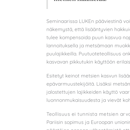
Seminaarissa LUKEn pääviestinä voi
näkemystä, että lisääntyvien hakk
tulee kompensoida puun kasvua nopeut
lannoituksella ja metsämaan muokka
puulajikkeilla. Puutuoteteollisuus on
kasvavan pikkutukin käyttöön erilais
Esitetyt keinot metsien kasvun lisääm
epävarmuustekijöitä. Lisäksi metsän
jalostettujen lajikkeiden käyttö v
luonnonmukaisuudesta ja vievät koh
Teollisuus ei tunnista metsien arv
Pariisin sopimus ja Euroopan unionin