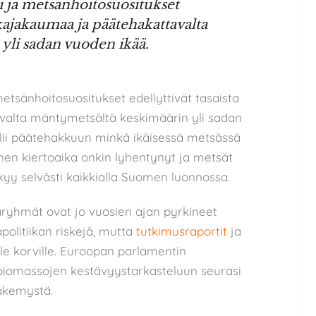
i ja metsänhoitosuositukset
kkajakaumaa ja päätehakattavalta
yli sadan vuoden ikää.
metsänhoitosuositukset edellyttivät tasaista
valta mäntymetsältä keskimäärin yli sadan
llii päätehakkuun minkä ikäisessä metsässä
en kiertoaika onkin lyhentynyt ja metsät
yy selvästi kaikkialla Suomen luonnossa.
aryhmät ovat jo vuosien ajan pyrkineet
litiikan riskejä, mutta
tutkimusraportit
ja
le korville. Euroopan parlamentin
iomassojen kestävyystarkasteluun seurasi
näkemystä.