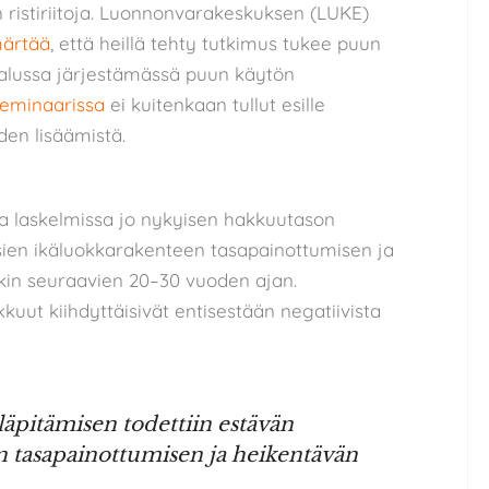
 ristiriitoja. Luonnonvarakeskuksen (LUKE)
ärtää
, että heillä tehty tutkimus tukee puun
alussa järjestämässä puun käytön
eminaarissa
ei kuitenkaan tullut esille
den lisäämistä.
 ja laskelmissa jo nykyisen hakkuutason
sien ikäluokkarakenteen tasapainottumisen ja
akin seuraavien 20–30 vuoden ajan.
kuut kiihdyttäisivät entisestään negatiivista
äpitämisen todettiin estävän
 tasapainottumisen ja heikentävän