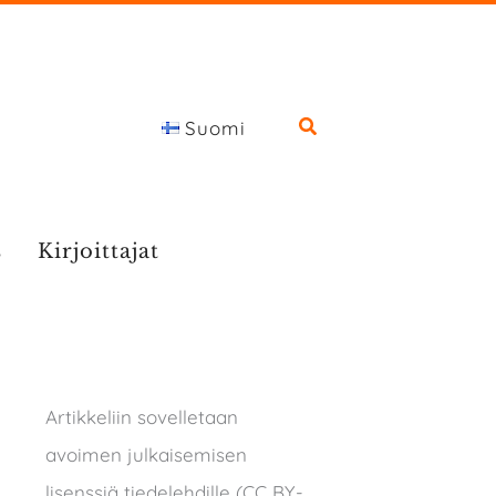
Suomi
s
Kirjoittajat
Artikkeliin sovelletaan
avoimen julkaisemisen
lisenssiä tiedelehdille (CC BY-