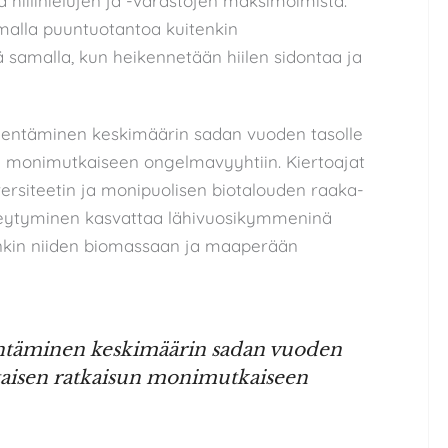
hiilinielujen ja -varastojen maksimoimista.
malla puuntuotantoa kuitenkin
jä samalla, kun heikennetään hiilen sidontaa ja
identäminen keskimäärin sadan vuoden tasolle
un monimutkaiseen ongelmavyyhtiin. Kiertoajat
iversiteetin ja monipuolisen biotalouden raaka-
äreytyminen kasvattaa lähivuosikymmeninä
etenkin niiden biomassaan ja maaperään
entäminen keskimäärin sadan vuoden
altaisen ratkaisun monimutkaiseen