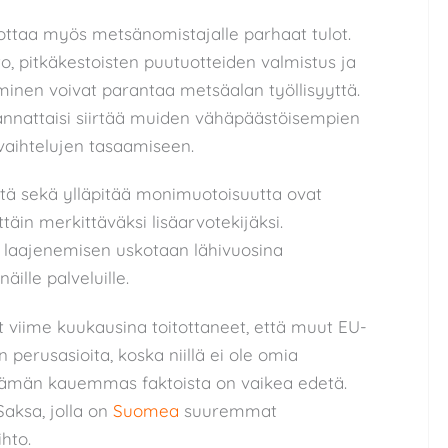
ttaa myös metsänomistajalle parhaat tulot.
o, pitkäkestoisten puutuotteiden valmistus ja
nen voivat parantaa metsäalan työllisyyttä.
nnattaisi siirtää muiden vähäpäästöisempien
vaihtelujen tasaamiseen.
iltä sekä ylläpitää monimuotoisuutta ovat
äin merkittäväksi lisäarvotekijäksi.
n laajenemisen uskotaan lähivuosina
ille palveluille.
 viime kuukausina toitottaneet, että muut EU-
erusasioita, koska niillä ei ole omia
 Tämän kauemmas faktoista on vaikea edetä.
Saksa, jolla on
Suomea
suuremmat
ihto.