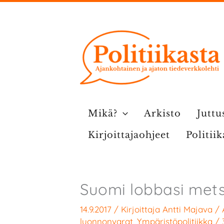
Siirry
sisältöön
Mikä?
Arkisto
Juttu
Kirjoittajaohjeet
Politii
Suomi lobbasi mets
14.9.2017
/ Kirjoittaja
Antti Majava
/
luonnonvarat
,
Ympäristöpolitiikka
/