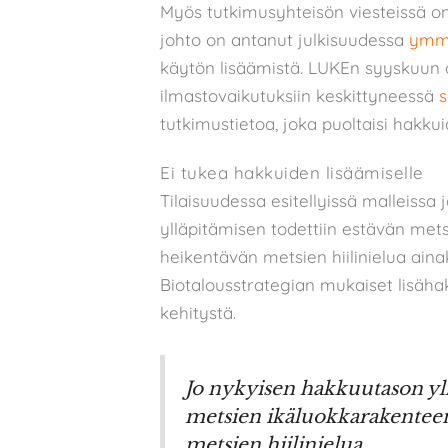
Myös tutkimusyhteisön viesteissä on
johto on antanut julkisuudessa
ymm
käytön lisäämistä. LUKEn syyskuun 
ilmastovaikutuksiin keskittyneessä
s
tutkimustietoa, joka puoltaisi hakkui
Ei tukea hakkuiden lisäämiselle
Tilaisuudessa esitellyissä malleissa
ylläpitämisen todettiin estävän met
heikentävän metsien hiilinielua ain
Biotalousstrategian mukaiset lisähak
kehitystä.
Jo nykyisen hakkuutason yll
metsien ikäluokkarakenteen
metsien hiilinielua.