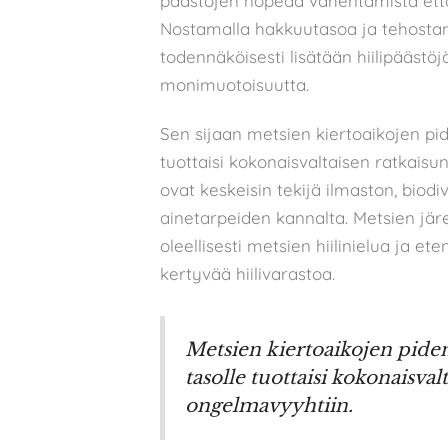
päästöjen nopeaa vähentämistä että 
Nostamalla hakkuutasoa ja tehosta
todennäköisesti lisätään hiilipäästö
monimuotoisuutta.
Sen sijaan metsien kiertoaikojen p
tuottaisi kokonaisvaltaisen ratkais
ovat keskeisin tekijä ilmaston, biod
ainetarpeiden kannalta. Metsien j
oleellisesti metsien hiilinielua ja 
kertyvää hiilivarastoa.
Metsien kiertoaikojen pid
tasolle tuottaisi kokonaisv
ongelmavyyhtiin.