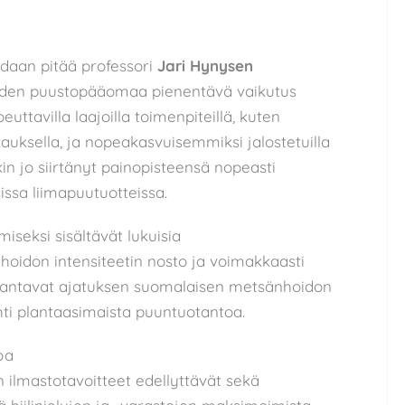
daan pitää professori
Jari Hynysen
uiden puustopääomaa pienentävä vaikutus
tavilla laajoilla toimenpiteillä, kuten
uksella, ja nopeakasvuisemmiksi jalostetuilla
kin jo siirtänyt painopisteensä nopeasti
issa liimapuutuotteissa.
iseksi sisältävät lukuisia
hoidon intensiteetin nosto ja voimakkaasti
aarantavat ajatuksen suomalaisen metsänhoidon
ti plantaasimaista puuntuotantoa.
oa
 ilmastotavoitteet edellyttävät sekä