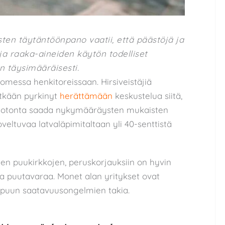
sten täytäntöönpano vaatii, että päästöjä ja
a raaka-aineiden käytön todelliset
 täysimääräisesti.
messa henkitoreissaan. Hirsiveistäjiä
itkään pyrkinyt
herättämään
keskustelua siitä,
dotonta saada nykymääräysten mukaisten
eltuvaa latvaläpimitaltaan yli 40-senttistä
n puukirkkojen, peruskorjauksiin on hyvin
a puutavaraa. Monet alan yritykset ovat
 puun saatavuusongelmien takia.