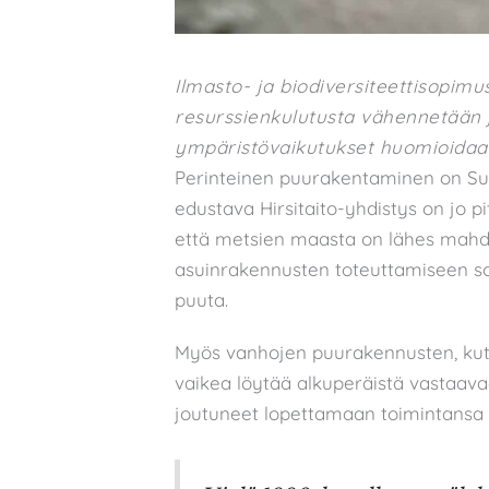
Ilmasto- ja biodiversiteettisopimu
resurssienkulutusta vähennetään j
ympäristövaikutukset huomioidaan
Perinteinen puurakentaminen on Suo
edustava Hirsitaito-yhdistys on jo p
että metsien maasta on lähes mah
asuinrakennusten toteuttamiseen sov
puuta.
Myös vanhojen puurakennusten, kute
vaikea löytää alkuperäistä vastaava
joutuneet lopettamaan toimintansa