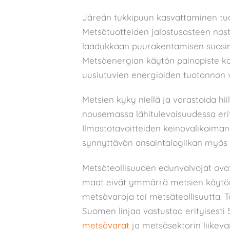
Järeän tukkipuun kasvattaminen tuo
Metsätuotteiden jalostusasteen nost
laadukkaan puurakentamisen suosimi
Metsäenergian käytön painopiste ka
uusiutuvien energioiden tuotannon 
Metsien kyky niellä ja varastoida hi
nousemassa lähitulevaisuudessa eritt
Ilmastotavoitteiden keinovalikoima
synnyttävän ansaintalogiikan myös nä
Metsäteollisuuden edunvalvojat ovat
maat eivät ymmärrä metsien käytön p
metsävaroja tai metsäteollisuutta.
Suomen linjaa vastustaa erityisesti 
metsävarat
ja metsäsektorin liikeva