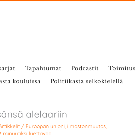
sarjat
Tapahtumat
Podcastit
Toimitu
kasta kouluissa
Politiikasta selkokielellä
änsä alelaariin
Artikkelit
/
Euroopan unioni
,
ilmastonmuutos
,
3 minuutiksi luettavaa