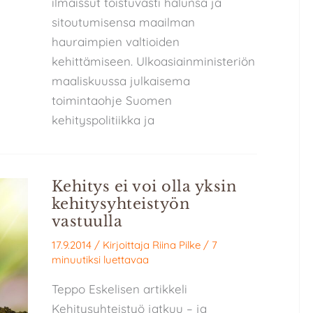
ilmaissut toistuvasti halunsa ja
sitoutumisensa maailman
hauraimpien valtioiden
kehittämiseen. Ulkoasiainministeriön
maaliskuussa julkaisema
toimintaohje Suomen
kehityspolitiikka ja
Kehitys ei voi olla yksin
kehitysyhteistyön
vastuulla
17.9.2014
/ Kirjoittaja
Riina Pilke
/
7
minuutiksi luettavaa
Teppo Eskelisen artikkeli
Kehitysyhteistyö jatkuu – ja