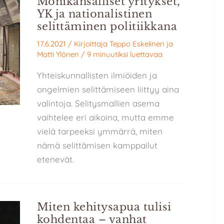
Monikansalliset yritykset,
YK ja nationalistinen
selittäminen politiikkana
17.6.2021
/ Kirjoittaja
Teppo Eskelinen
ja
Matti Ylönen
/
9 minuutiksi luettavaa
Yhteiskunnallisten ilmiöiden ja
ongelmien selittämiseen liittyy aina
valintoja. Selitysmallien asema
vaihtelee eri aikoina, mutta emme
vielä tarpeeksi ymmärrä, miten
nämä selittämisen kamppailut
etenevät.
Miten kehitysapua tulisi
kohdentaa – vanhat