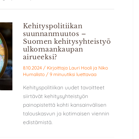
Kehityspolitiikan
suunnanmuutos –
Suomen kehitysyhteistyö
ulkomaankaupan
airueeksi?
8.10.2024
/ Kirjoittaja
Lauri Hooli
ja
Niko
Humalisto
/
9 minuutiksi luettavaa
Kehityspolitiikan uudet tavoitteet
siirtävät kehitysyhteistyön
painopistettä kohti kansainvälisen
talouskasvun ja kotimaisen viennin
edistämistä.