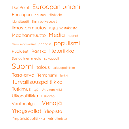
Euroopan unioni
DocPoint
Eurooppa
Historia
hallitus
Ihmisoikeudet
Identiteetti
ilmastonmuutos
Kysy politiikasta
Media
Maahanmuutto
nuoret
populismi
podcast
Perussuomalaiset
Retoriikka
Ranska
Puolueet
Sosiaalinen media
sukupuoli
Suomi
talous
talouspolitiikka
Tasa-arvo
Terrorismi
Turkki
Turvallisuuspolitiikka
Tutkimus
työ
Ukrainan kriisi
Ulkopolitiikka
Uskonto
Venäjä
Vaalianalyysit
Yhdysvallat
Yliopisto
Ympäristöpolitiikka
Äärioikeisto