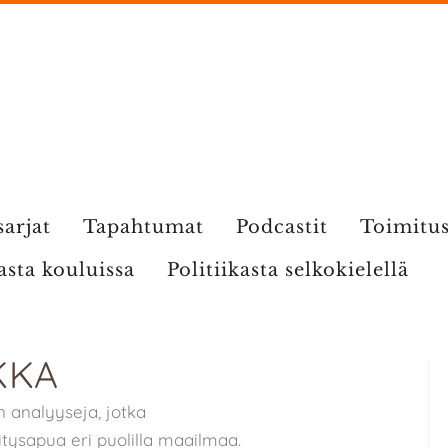
sarjat
Tapahtumat
Podcastit
Toimitu
kasta kouluissa
Politiikasta selkokielellä
KKA
an analyyseja, jotka
itysapua eri puolilla maailmaa.