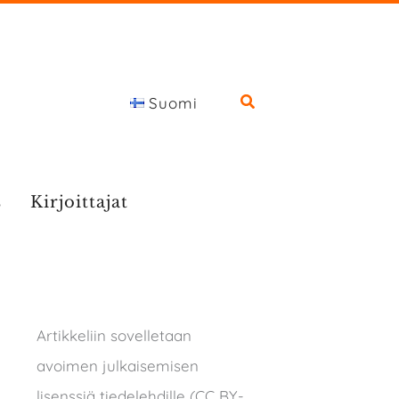
Suomi
s
Kirjoittajat
Artikkeliin sovelletaan
avoimen julkaisemisen
lisenssiä tiedelehdille (CC BY-