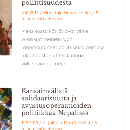
poliittisuudesta
6.10.2015
/ Kirjoittaja
Hanna Laako
/
8
minuutiksi luettavaa
Meksikossa kätilöt ovat viime
vuosikymmenien ajan
järjestäytyneet poliittiseksi voimaksi,
joka haastaa yhteiskunnan
vallitsevia normeja.
Kansainvälistä
solidaarisuutta ja
avustusoperaatioiden
politiikkaa Nepalissa
11.5.2015
/ Kirjoittaja
Tiina Seppälä
/
6
minuutiksi luettavaa