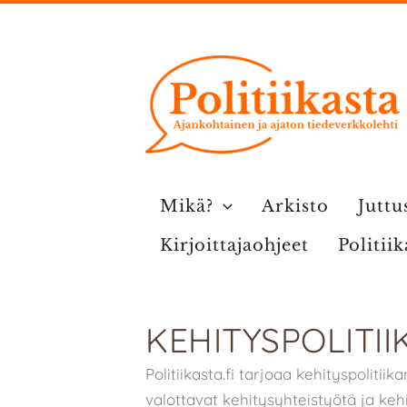
Siirry
sisältöön
Mikä?
Arkisto
Juttu
Kirjoittajaohjeet
Politii
KEHITYSPOLITII
Politiikasta.fi tarjoaa kehityspolitiik
valottavat kehitysyhteistyötä ja keh