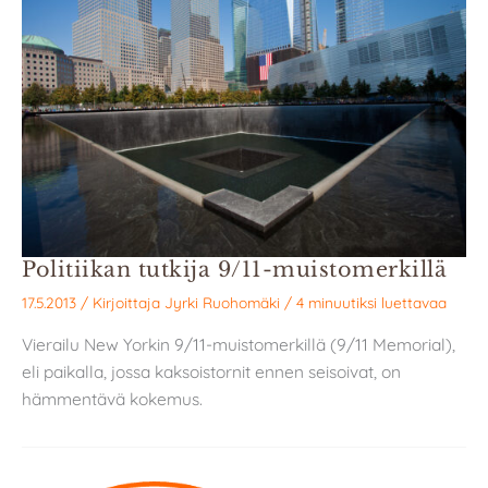
Politiikan tutkija 9/11-muistomerkillä
17.5.2013
/ Kirjoittaja
Jyrki Ruohomäki
/
4 minuutiksi luettavaa
Vierailu New Yorkin 9/11-muistomerkillä (9/11 Memorial),
eli paikalla, jossa kaksoistornit ennen seisoivat, on
hämmentävä kokemus.