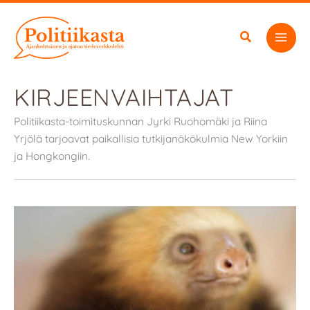
Siirry
sisältöön
KIRJEENVAIHTAJAT
Politiikasta-toimituskunnan Jyrki Ruohomäki ja Riina
Yrjölä tarjoavat paikallisia tutkijanäkökulmia New Yorkiin
ja Hongkongiin.