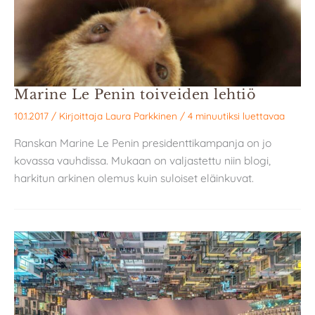
Marine Le Penin toiveiden lehtiö
10.1.2017
/ Kirjoittaja
Laura Parkkinen
/
4 minuutiksi luettavaa
Ranskan Marine Le Penin presidenttikampanja on jo
kovassa vauhdissa. Mukaan on valjastettu niin blogi,
harkitun arkinen olemus kuin suloiset eläinkuvat.