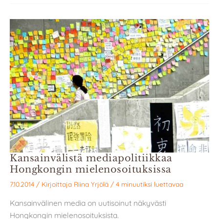
Kansainvälistä mediapolitiikkaa
Hongkongin mielenosoituksissa
7.10.2014
/ Kirjoittaja
Riina Yrjölä
/
4 minuutiksi luettavaa
Kansainvälinen media on uutisoinut näkyvästi
Hongkongin mielenosoituksista.