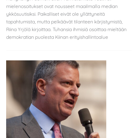
mielenosoitukset ovat nousseet maailmalla median
ykkösuutisiksi. Paikalliset eivät ole yllättyneitä
tapahtumista, mutta pelkäävät tilanteen kärjistymistä,
Riina Yrjölä kirjoittaa. Tuhansia ihmisiä osoittaa mieltään
demokratian puolesta Kiinan erityishallintoalue