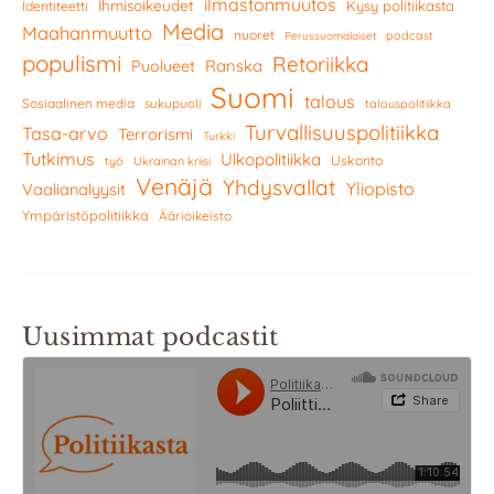
ilmastonmuutos
Ihmisoikeudet
Kysy politiikasta
Identiteetti
Media
Maahanmuutto
nuoret
podcast
Perussuomalaiset
populismi
Retoriikka
Ranska
Puolueet
Suomi
talous
Sosiaalinen media
sukupuoli
talouspolitiikka
Turvallisuuspolitiikka
Tasa-arvo
Terrorismi
Turkki
Tutkimus
Ulkopolitiikka
Uskonto
työ
Ukrainan kriisi
Venäjä
Yhdysvallat
Yliopisto
Vaalianalyysit
Ympäristöpolitiikka
Äärioikeisto
Uusimmat podcastit