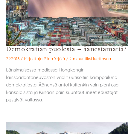
Demokratian puolesta – äänestämättä?
7.9.2016
/ Kirjoittaja
Riina Yrjölä
/
2 minuutiksi luettavaa
Länsimaisessa mediassa Hongkongin
lainsäädäntöneuvoston vaalit uutisoitiin kamppailuna
demokratiasta. Äänensä antoi kuitenkin vain pieni osa
kansalaisista ja Kiinaan päin suuntautuneet edustajat
pysyivät vallassa.