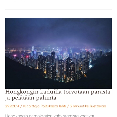
Hongkongin kaduilla toivotaan parasta
ja pelätään pahinta
29.9.2014
/ Kirjoittaja
Politiikasta lehti
/
3 minuutiksi luettavaa
Hongkongin demokratian vahvistamista vaativat