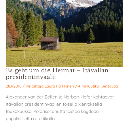
Es geht um die Heimat – Itävallan
presidentinvaalit
28.4.2016
/ Kirjoittaja
Laura Parkkinen
/
4 minuutiksi luettavaa
Alexander van der Bellen ja Norbert Hofer kohtaavat
Itävallan presidentinvaalien toisella kierroksella
toukokuussa. Polarisoitunutta taistoa käydään
populistisella retoriikalla.