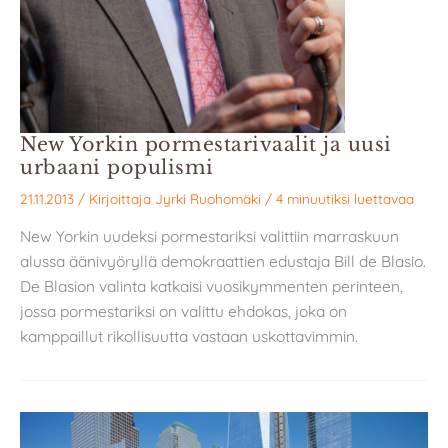
New Yorkin pormestarivaalit ja uusi
urbaani populismi
21.11.2013
/ Kirjoittaja
Jyrki Ruohomäki
/
4 minuutiksi luettavaa
New Yorkin uudeksi pormestariksi valittiin marraskuun
alussa äänivyöryllä demokraattien edustaja Bill de Blasio.
De Blasion valinta katkaisi vuosikymmenten perinteen,
jossa pormestariksi on valittu ehdokas, joka on
kamppaillut rikollisuutta vastaan uskottavimmin.