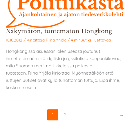
Näkymätön, tuntematon Hongkong
18.10.2012
/ Kirjoittaja
Riina Yrjölä
/
4 minuutiksi luettavaa
Hongkongissa asuessani olen useasti joutunut
ihmettelemään sitä idyllistä ja yksitotista kaupunkikuvaa,
mitä Suomen media-artikkeleissa paikasta
tuotetaan, Riina Yrjölä kirjoittaa. Myönnettäköön että
juttujen uutiset ovat kyllä tuhottoman tuttuja. Eipä ihme,
koska ne usein
1
2
→