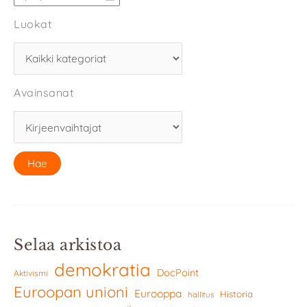
Luokat
Avainsanat
Selaa arkistoa
demokratia
DocPoint
Aktivismi
Euroopan unioni
Eurooppa
Historia
hallitus