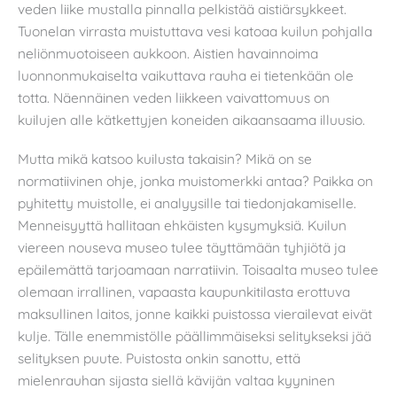
veden liike mustalla pinnalla pelkistää aistiärsykkeet.
Tuonelan virrasta muistuttava vesi katoaa kuilun pohjalla
neliönmuotoiseen aukkoon. Aistien havainnoima
luonnonmukaiselta vaikuttava rauha ei tietenkään ole
totta. Näennäinen veden liikkeen vaivattomuus on
kuilujen alle kätkettyjen koneiden aikaansaama illuusio.
Mutta mikä katsoo kuilusta takaisin? Mikä on se
normatiivinen ohje, jonka muistomerkki antaa? Paikka on
pyhitetty muistolle, ei analyysille tai tiedonjakamiselle.
Menneisyyttä hallitaan ehkäisten kysymyksiä. Kuilun
viereen nouseva museo tulee täyttämään tyhjiötä ja
epäilemättä tarjoamaan narratiivin. Toisaalta museo tulee
olemaan irrallinen, vapaasta kaupunkitilasta erottuva
maksullinen laitos, jonne kaikki puistossa vierailevat eivät
kulje. Tälle enemmistölle päällimmäiseksi selitykseksi jää
selityksen puute. Puistosta onkin sanottu, että
mielenrauhan sijasta siellä kävijän valtaa kyyninen