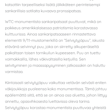
katsottiin tarpeelliseksi lisätä jälkikäteen perinteisempi
sankarillisia sotilaita kuvaava pronssipatsas.
WTC-monumentista sankaripatsaat puuttuvat, mikä on
poikkeus amerikkalaisessa patriotismia korostavassa
kulttuurissa. Ainoa sankaripatsaaseen rinnastettava
elementti 9/11-muistomerkillä on ”Selviytyjäpuu”, iskusta
elävänä selvinnyt puu, joka on siirretty alkuperäiseltä
paikaltaan toisen tornikuilun kupeeseen. Puu on tuettu
voimakkailla, lähes väkivaltaisilla ketjuilla. Sen
selvityminen ja maassapysyminen jatkossakin on haluttu
varmistaa.
Kiintoisasti selviytyjäpuu vaikuttaa vetävän selvästi eniten
väkijoukkoja puoleensa koko monumentissa. Tämä johtuu
epäilemättä siitä, että se on ainoa osa aluetta, johon liittyy
annettu, opasvihkosesta luettavissa oleva tarina.
Selviytyjäpuu korostaa monumentista puuttuvaa yhteistä