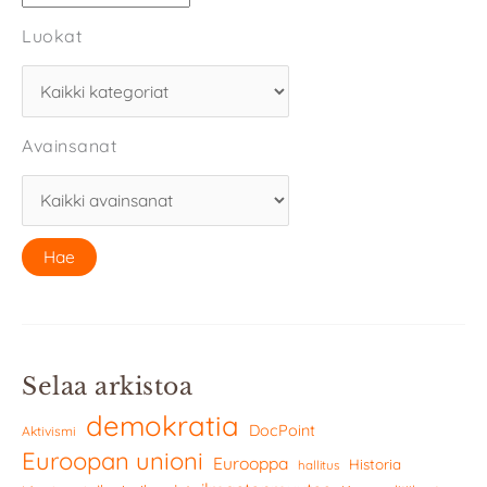
Luokat
Avainsanat
Selaa arkistoa
demokratia
DocPoint
Aktivismi
Euroopan unioni
Eurooppa
Historia
hallitus