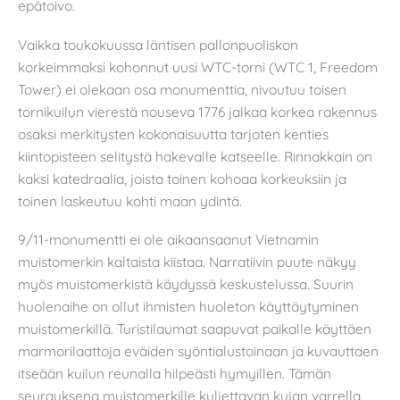
epätoivo.
Vaikka toukokuussa läntisen pallonpuoliskon
korkeimmaksi kohonnut uusi WTC-torni (WTC 1, Freedom
Tower) ei olekaan osa monumenttia, nivoutuu toisen
tornikuilun vierestä nouseva 1776 jalkaa korkea rakennus
osaksi merkitysten kokonaisuutta tarjoten kenties
kiintopisteen selitystä hakevalle katseelle. Rinnakkain on
kaksi katedraalia, joista toinen kohoaa korkeuksiin ja
toinen laskeutuu kohti maan ydintä.
9/11-monumentti ei ole aikaansaanut Vietnamin
muistomerkin kaltaista kiistaa. Narratiivin puute näkyy
myös muistomerkistä käydyssä keskustelussa. Suurin
huolenaihe on ollut ihmisten huoleton käyttäytyminen
muistomerkillä. Turistilaumat saapuvat paikalle käyttäen
marmorilaattoja eväiden syöntialustoinaan ja kuvauttaen
itseään kuilun reunalla hilpeästi hymyillen. Tämän
seurauksena muistomerkille kuljettavan kujan varrella