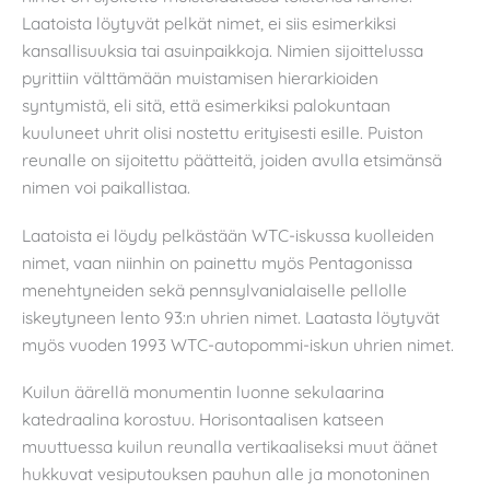
Laatoista löytyvät pelkät nimet, ei siis esimerkiksi
kansallisuuksia tai asuinpaikkoja. Nimien sijoittelussa
pyrittiin välttämään muistamisen hierarkioiden
syntymistä, eli sitä, että esimerkiksi palokuntaan
kuuluneet uhrit olisi nostettu erityisesti esille. Puiston
reunalle on sijoitettu päätteitä, joiden avulla etsimänsä
nimen voi paikallistaa.
Laatoista ei löydy pelkästään WTC-iskussa kuolleiden
nimet, vaan niinhin on painettu myös Pentagonissa
menehtyneiden sekä pennsylvanialaiselle pellolle
iskeytyneen lento 93:n uhrien nimet. Laatasta löytyvät
myös vuoden 1993 WTC-autopommi-iskun uhrien nimet.
Kuilun äärellä monumentin luonne sekulaarina
katedraalina korostuu. Horisontaalisen katseen
muuttuessa kuilun reunalla vertikaaliseksi muut äänet
hukkuvat vesiputouksen pauhun alle ja monotoninen