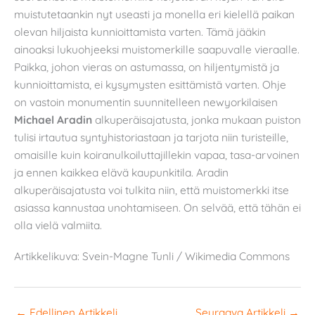
muistutetaankin nyt useasti ja monella eri kielellä paikan
olevan hiljaista kunnioittamista varten. Tämä jääkin
ainoaksi lukuohjeeksi muistomerkille saapuvalle vieraalle.
Paikka, johon vieras on astumassa, on hiljentymistä ja
kunnioittamista, ei kysymysten esittämistä varten. Ohje
on vastoin monumentin suunnitelleen newyorkilaisen
Michael Aradin
alkuperäisajatusta, jonka mukaan puiston
tulisi irtautua syntyhistoriastaan ja tarjota niin turisteille,
omaisille kuin koiranulkoiluttajillekin vapaa, tasa-arvoinen
ja ennen kaikkea elävä kaupunkitila. Aradin
alkuperäisajatusta voi tulkita niin, että muistomerkki itse
asiassa kannustaa unohtamiseen. On selvää, että tähän ei
olla vielä valmiita.
Artikkelikuva: Svein-Magne Tunli / Wikimedia Commons
←
Edellinen Artikkeli
Seuraava Artikkeli
→