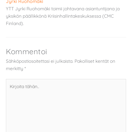
Jyrki Ruohomäki
YTT Jyrki Ruohomäki toimii johtavana asiantuntijana ja
yksikön päällikkönä Kriisinhallintakeskuksessa (CMC
Finland).
Kommentoi
Sähköpostiosoitettasi ei julkaista.
Pakolliset kentät on
merkitty
*
Kirjoita
tähän..