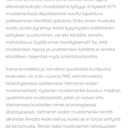
alleviivaa kuilujen muodostama tyhjyys. Erityisesti 9/11-
muistomerkissä depolitisoinnin kautta tapahtuva
politisoiminen herättää ajatuksia. Onko ilman museota
avattu puisto pyrkimys estää kysymysten esittäminen,
selityksen puuttuminen, vai aito kävijälle annettu
mahdollisuus löytää omat merkityksensä? Se, että
muistamisen tapoja ja unohtamisen kohteita ei anneta
etukäteen, laajentaa myös tulkintahorisonttia.
Sama tematiikka ja narratiivin puutteesta kumpuava
keskustelu on tuttu vuonna 1982 valmistuneesta
Washingtonissa sijaitsevasta Vietnamin sodan
muistomerkistä. Kyseinen muistomerkki koostuu maahan
upotetetuista muistoseinistä, joihin on kaiverrettu
Vietnamissa kuolleiden nimet kronologisessa
järjestyksessä. Vietnamin sodan muistomerkki herätti
aikanaan kiivasta keskustelua, koska se ei tarjoa selitystä
tai kertomusta. Tämän takia muistoseinän läheisyyteen