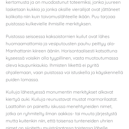
kertomusta ja on muodostunut toteemiksi, jonka juureen
lasketaan kukkia ja jonka oksille vierailijat ovat jättäneet
kolikoita niin kuin toivomuslähteelle ikään. Puu tarjoaa
puistossa kulkevielle ihmisille merkityksen.
Puistossa seisoessa kaksoistornien kuilut ovat lähes
huomaamattomia ja vesiputousten pauhu peittyy ala-
Manhattanin kiireen ääniin. Horisontaalisesti katsottuna
kyseessä voisikin olla tyypillinen, vasta muotoutumassa
oleva kaupunkiaukio. Ihmisten liikettä ei pyritä
ohjailemaan, vaan puistossa voi istuskella ja käyskennellä
puiden lomassa.
Kuiluja lähestyessä monumentin merkitykset alkavat
kiertyä auki. Kuiluja reunustavat mustat marmorilaatat.
Laattoihin on painettu iskussa menehtyneiden nimet,
jotka on ryhmitelty ilman aakkos- tai muuta järjestystä
mutta kuitenkin niin, että toisensa tunteneiden uhrien
nimet on sijoitettu muistolaatassa toistensa lähelle.