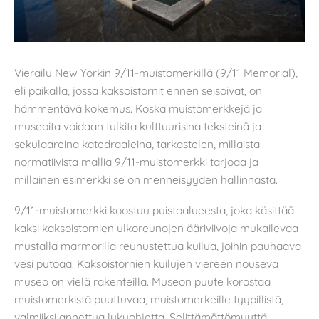
Vierailu New Yorkin 9/11-muistomerkillä (9/11 Memorial),
eli paikalla, jossa kaksoistornit ennen seisoivat, on
hämmentävä kokemus. Koska muistomerkkejä ja
museoita voidaan tulkita kulttuurisina teksteinä ja
sekulaareina katedraaleina, tarkastelen, millaista
normatiivista mallia 9/11-muistomerkki tarjoaa ja
millainen esimerkki se on menneisyyden hallinnasta.
9/11-muistomerkki koostuu puistoalueesta, joka käsittää
kaksi kaksoistornien ulkoreunojen ääriviivoja mukailevaa
mustalla marmorilla reunustettua kuilua, joihin pauhaava
vesi putoaa. Kaksoistornien kuilujen viereen nouseva
museo on vielä rakenteilla. Museon puute korostaa
muistomerkistä puuttuvaa, muistomerkeille tyypillistä,
valmiiksi annettua lukuohjetta. Selittämättömyyttä