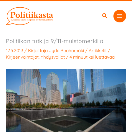
Siirry
sisältöön
Politiikan tutkija 9/11-muistomerkillä
17.5.2013
/ Kirjoittaja
Jyrki Ruohomäki
/
Artikkelit
/
Kirjeenvaihtajat
,
Yhdysvallat
/
4 minuutiksi luettavaa