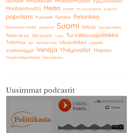
ilmastonmuutos
Ihmisoikeudet
Kysy politiikasta
Identiteetti
Media
Maahanmuutto
nuoret
podcast
Perussuomalaiset
populismi
Retoriikka
Ranska
Puolueet
Suomi
talous
Sosiaalinen media
sukupuoli
talouspolitiikka
Turvallisuuspolitiikka
Tasa-arvo
Terrorismi
Turkki
Tutkimus
Ulkopolitiikka
Uskonto
työ
Ukrainan kriisi
Venäjä
Yhdysvallat
Yliopisto
Vaalianalyysit
Ympäristöpolitiikka
Äärioikeisto
Uusimmat podcastit