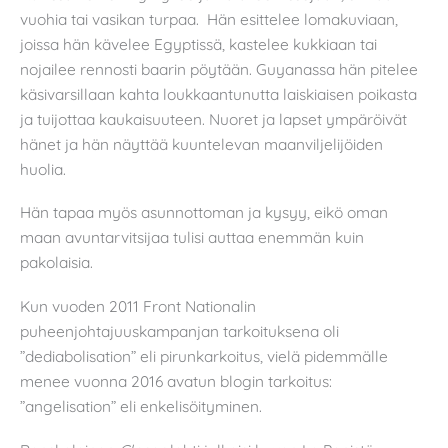
vuohia tai vasikan turpaa. Hän esittelee lomakuviaan,
joissa hän kävelee Egyptissä, kastelee kukkiaan tai
nojailee rennosti baarin pöytään. Guyanassa hän pitelee
käsivarsillaan kahta loukkaantunutta laiskiaisen poikasta
ja tuijottaa kaukaisuuteen. Nuoret ja lapset ympäröivät
hänet ja hän näyttää kuuntelevan maanviljelijöiden
huolia.
Hän tapaa myös asunnottoman ja kysyy, eikö oman
maan avuntarvitsijaa tulisi auttaa enemmän kuin
pakolaisia.
Kun vuoden 2011 Front Nationalin
puheenjohtajuuskampanjan tarkoituksena oli
”dediabolisation” eli pirunkarkoitus, vielä pidemmälle
menee vuonna 2016 avatun blogin tarkoitus:
”angelisation” eli enkelisöityminen.