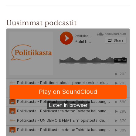
Uusimmat podcastit