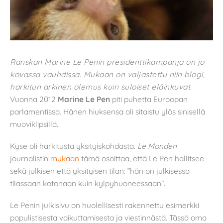
Ranskan Marine Le Penin presidenttikampanja on jo
kovassa vauhdissa. Mukaan on valjastettu niin blogi,
harkitun arkinen olemus kuin suloiset eläinkuvat.
Vuonna 2012
Marine Le Pen
piti puhetta Euroopan
parlamentissa. Hänen hiuksensa oli sitaistu ylös sinisellä
muoviklipsillä.
Kyse oli harkitusta yksityiskohdasta.
Le Monden
journalistin
mukaan
tämä osoittaa, että Le Pen hallitsee
sekä julkisen että yksityisen tilan: ”hän on julkisessa
tilassaan kotonaan kuin kylpyhuoneessaan”.
Le Penin julkisivu on huolellisesti rakennettu esimerkki
populistisesta vaikuttamisesta ja viestinnästä. Tässä oma