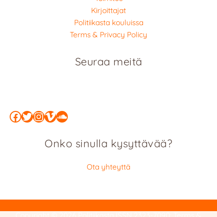
Kirjoittajat
Politiikasta kouluissa
Terms & Privacy Policy
Seuraa meitä
Facebook
Twitter
Instagram
Vimeo
SoundCloud
Onko sinulla kysyttävää?
Ota yhteyttä
Copyright © 2026 Politiikasta
ISSN 2323-7090
:
Terms &