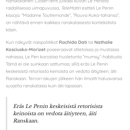
Ranskalainen
Closer
-lehti julkaisi kuvan Le Penistä
raidallisessa uimapuvussa,
TeleMatin
esitteli Le Penin
kissoja. ”Madame Toutlemonde”, ”Rouva Kuka-tahansa”,
on nähtävä ennen kaikkea ranskalaisesta kontekstista
käsin.
Kun näkyvät naispoliitikot
Rachida Dati
tai
Nathalie
Kosciusko-Morizet
poseeraavat stiletoissa ja mustassa
nahassa, Le Pen korostaa huoletonta ”mumsy”-habitusta.
Tämä ei ole suinkaan sattumaa, sillä eräs Le Penin
keskeisistä retorisista keinoista on vedota äitiyteen, äiti
Ranskaan. Terrori-iskujen jälkeen hän ilmoitti haluavansa
suojella ranskalaisia kuin äiti lapsiaan.
Eräs Le Penin keskeisistä retorisista
keinoista on vedota äitiyteen, äiti
Ranskaan.