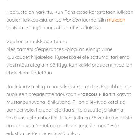
Habitusta on harkittu. Kun Ranskassa korostetaan julkisen
puolen leikkauksia, on
Le Monden
journalistin
mukaan
sopivaa esiintyä huonosti leikatussa takissa.
Vaalien ennakkoasetelma
Mes carnets d’esperances -blogi on elänyt viime
kuukaudet hiljaiseloa. Kyseessä ei ole sattuma: tarkempi
viestintästrategia määrittyy, kun kaikki presidentinvaalien
ehdokkaat tiedetään.
Joulukuussa blogiin nousi kaksi kertaa Les Republicains -
puolueen presidenttiehdokkaan
Francois Fillonin
kasvot
mustanpuhuvana lähikuvana. Fillon alleviivaa katolisia
perhearvoja, haluaa rajoittaa siirtolaisuutta ja islamia
sekä vastustaa aborttia. Fillon, jolla on 35 vuotta poliittista
uraa, haluaa ”muuttaa poliittisen järjestelmän.” Hän
edustaa Le Penille erityistä uhkaa.