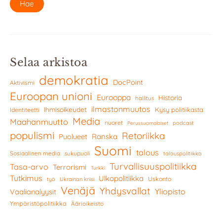
Selaa arkistoa
demokratia
DocPoint
Aktivismi
Euroopan unioni
Eurooppa
Historia
hallitus
ilmastonmuutos
Ihmisoikeudet
Kysy politiikasta
Identiteetti
Media
Maahanmuutto
nuoret
podcast
Perussuomalaiset
populismi
Retoriikka
Ranska
Puolueet
Suomi
talous
Sosiaalinen media
sukupuoli
talouspolitiikka
Turvallisuuspolitiikka
Tasa-arvo
Terrorismi
Turkki
Tutkimus
Ulkopolitiikka
Uskonto
työ
Ukrainan kriisi
Venäjä
Yhdysvallat
Yliopisto
Vaalianalyysit
Ympäristöpolitiikka
Äärioikeisto