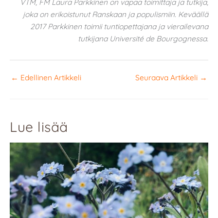
VTM, FM Laura Parkkinen on vapaa toimittaja ja tutkija,
joka on erikoistunut Ranskaan ja populismiin. Keväällä
2017 Parkkinen toimii tuntiopettajana ja vierailevana
tutkijana Université de Bourgognessa.
←
Edellinen Artikkeli
Seuraava Artikkeli
→
Lue lisää