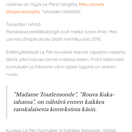
roolinsa on myös Le Penin blogilla,
Mes carnets
d’esperancesilla
, ”toiveiden lehtiöllä”.
Toiveiden lehtiö
Ranskassa poliitikkoblogit ovat melko tuore ilmiö. Mes
carnets d’esperances aloitti helmikuussa 2016.
Esittelytekstissä Le Pen kuvailee itsensä vapaana naisena,
äitinä, joka haluaa toimia maansa eteen. Front Nationalin
tunnuksien ja trikolorin värin sijaan logona on sininen
ruusu.
”Madame Toutlemonde”, ”Rouva Kuka-
tahansa”, on nähtävä ennen kaikkea
ranskalaisesta kontekstista käsin.
Kuvissa Le Pen hymyilee ja halailee kissojaan, silittää