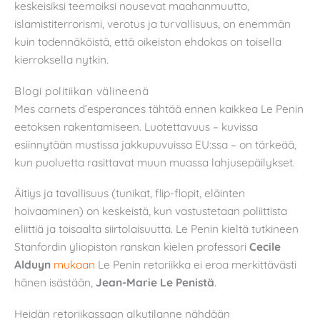
keskeisiksi teemoiksi nousevat maahanmuutto,
islamistiterrorismi, verotus ja turvallisuus, on enemmän
kuin todennäköistä, että oikeiston ehdokas on toisella
kierroksella nytkin.
Blogi politiikan välineenä
Mes carnets d’esperances tähtää ennen kaikkea Le Penin
eetoksen rakentamiseen. Luotettavuus – kuvissa
esiinnytään mustissa jakkupuvuissa EU:ssa – on tärkeää,
kun puoluetta rasittavat muun muassa lahjusepäilykset.
Äitiys ja tavallisuus (tunikat, flip-flopit, eläinten
hoivaaminen) on keskeistä, kun vastustetaan poliittista
eliittiä ja toisaalta siirtolaisuutta. Le Penin kieltä tutkineen
Stanfordin yliopiston ranskan kielen professori
Cecile
Alduyn
mukaan
Le Penin retoriikka ei eroa merkittävästi
hänen isästään,
Jean-Marie Le Penistä
.
Heidän retoriikassaan alkutilanne nähdään