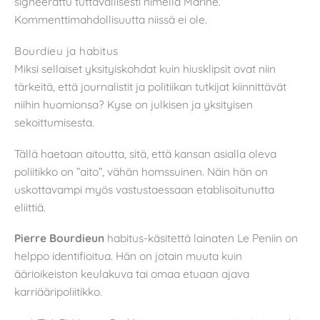
signeerattu tuttavallisesti nimellä Marine.
Kommenttimahdollisuutta niissä ei ole.
Bourdieu ja habitus
Miksi sellaiset yksityiskohdat kuin hiusklipsit ovat niin
tärkeitä, että journalistit ja politiikan tutkijat kiinnittävät
niihin huomionsa? Kyse on julkisen ja yksityisen
sekoittumisesta.
Tällä haetaan aitoutta, sitä, että kansan asialla oleva
poliitikko on ”aito”, vähän homssuinen. Näin hän on
uskottavampi myös vastustaessaan etablisoitunutta
eliittiä.
Pierre Bourdieun
habitus-käsitettä lainaten Le Peniin on
helppo identifioitua. Hän on jotain muuta kuin
äärioikeiston keulakuva tai omaa etuaan ajava
karriääripoliitikko.