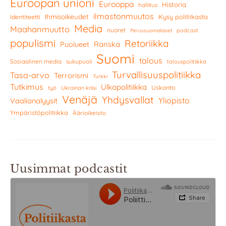
Euroopan unioni
Eurooppa
Historia
hallitus
ilmastonmuutos
Ihmisoikeudet
Kysy politiikasta
Identiteetti
Media
Maahanmuutto
nuoret
podcast
Perussuomalaiset
populismi
Retoriikka
Ranska
Puolueet
Suomi
talous
Sosiaalinen media
sukupuoli
talouspolitiikka
Turvallisuuspolitiikka
Tasa-arvo
Terrorismi
Turkki
Tutkimus
Ulkopolitiikka
Uskonto
työ
Ukrainan kriisi
Venäjä
Yhdysvallat
Yliopisto
Vaalianalyysit
Ympäristöpolitiikka
Äärioikeisto
Uusimmat podcastit