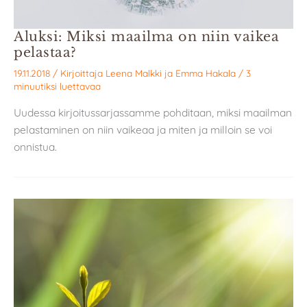
Aluksi: Miksi maailma on niin vaikea
pelastaa?
19.11.2018
/ Kirjoittaja
Leena Malkki
ja
Emma Hakala
/
3
minuutiksi luettavaa
Uudessa kirjoitussarjassamme pohditaan, miksi maailman
pelastaminen on niin vaikeaa ja miten ja milloin se voi
onnistua.