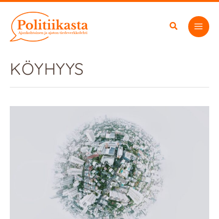
Siirry
sisältöön
KÖYHYYS