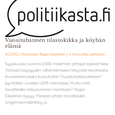
Vuosituhannen tilastokikka ja köyhän
elämä
6.12.2012
/ Kirjoittaja
Teppo Eskelinen
/
4 minuutiksi luettavaa
Syyskuussa vuonna 2000 maailman johtajat sopivat New
Yorkissa köyhyyden vähentämiseen liittyvistä tavoitteista.
Kunnianhimoisiksi kutsuttuihin ”Vuosituhattavoitteisiin”
pyrittäisiin vuoteen 2015 mennessä. Mutta mitä
tavoitteiden toteutuminen merkitsee? Teppo
Eskelinen kysyy. Yleisesti ottaen tavoitteiden
ongelmanmäärittely ja