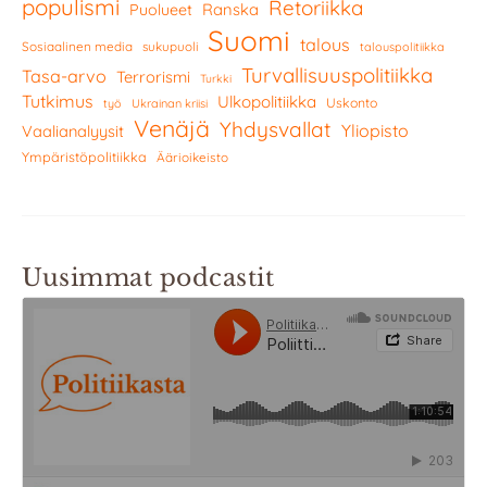
populismi
Retoriikka
Ranska
Puolueet
Suomi
talous
Sosiaalinen media
sukupuoli
talouspolitiikka
Turvallisuuspolitiikka
Tasa-arvo
Terrorismi
Turkki
Tutkimus
Ulkopolitiikka
Uskonto
työ
Ukrainan kriisi
Venäjä
Yhdysvallat
Yliopisto
Vaalianalyysit
Ympäristöpolitiikka
Äärioikeisto
Uusimmat podcastit