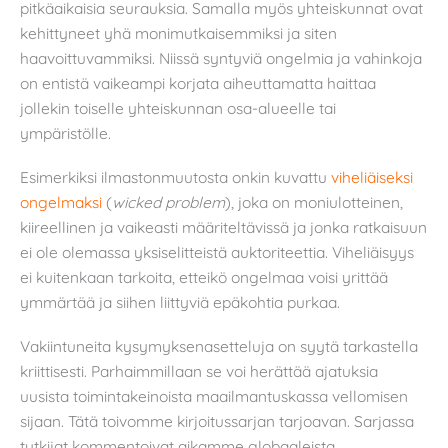
pitkäaikaisia seurauksia. Samalla myös yhteiskunnat ovat
kehittyneet yhä monimutkaisemmiksi ja siten
haavoittuvammiksi. Niissä syntyviä ongelmia ja vahinkoja
on entistä vaikeampi korjata aiheuttamatta haittaa
jollekin toiselle yhteiskunnan osa-alueelle tai
ympäristölle.
Esimerkiksi ilmastonmuutosta onkin kuvattu
viheliäiseksi
ongelmaksi
(
wicked problem
), joka on moniulotteinen,
kiireellinen ja vaikeasti määriteltävissä ja jonka ratkaisuun
ei ole olemassa yksiselitteistä auktoriteettia. Viheliäisyys
ei kuitenkaan tarkoita, etteikö ongelmaa voisi yrittää
ymmärtää ja siihen liittyviä epäkohtia purkaa.
Vakiintuneita kysymyksenasetteluja on syytä tarkastella
kriittisesti. Parhaimmillaan se voi herättää ajatuksia
uusista toimintakeinoista maailmantuskassa vellomisen
sijaan. Tätä toivomme kirjoitussarjan tarjoavan. Sarjassa
tutkijat kommentoivat aikamme globaaleista