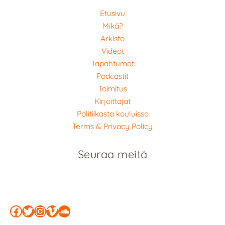
Etusivu
Mikä?
Arkisto
Videot
Tapahtumat
Podcastit
Toimitus
Kirjoittajat
Politiikasta kouluissa
Terms & Privacy Policy
Seuraa meitä
Facebook
Twitter
Instagram
Vimeo
SoundCloud