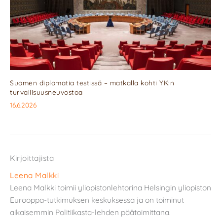
Suomen diplomatia testissä – matkalla kohti YK:n
turvallisuusneuvostoa
16.6.2026
Kirjoittajista
Leena Malkki
Leena Malkki toimii yliopistonlehtorina Helsingin yliopiston
Eurooppa-tutkimuksen keskuksessa ja on toiminut
aikaisemmin Politiikasta-lehden päätoimittana.