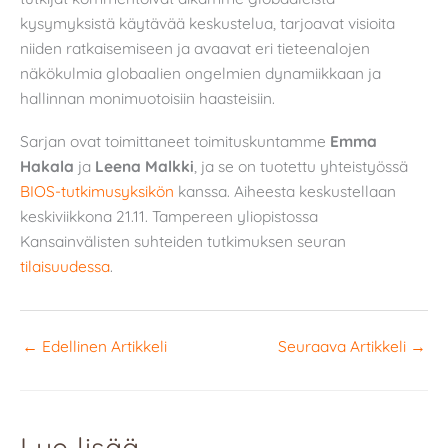
kysymyksistä käytävää keskustelua, tarjoavat visioita
niiden ratkaisemiseen ja avaavat eri tieteenalojen
näkökulmia globaalien ongelmien dynamiikkaan ja
hallinnan monimuotoisiin haasteisiin.
Sarjan ovat toimittaneet toimituskuntamme
Emma
Hakala
ja
Leena Malkki
, ja se on tuotettu yhteistyössä
BIOS-tutkimusyksikön
kanssa. Aiheesta keskustellaan
keskiviikkona 21.11. Tampereen yliopistossa
Kansainvälisten suhteiden tutkimuksen seuran
tilaisuudessa
.
←
Edellinen Artikkeli
Seuraava Artikkeli
→
Lue lisää