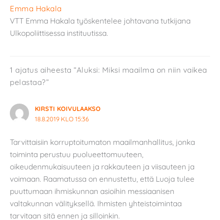
Emma Hakala
VTT Emma Hakala työskentelee johtavana tutkijana
Ulkopoliittisessa instituutissa.
1 ajatus aiheesta “Aluksi: Miksi maailma on niin vaikea
pelastaa?”
KIRSTI KOIVULAAKSO
18.8.2019 KLO 15:36
Tarvittaisiin korruptoitumaton maailmanhallitus, jonka
toiminta perustuu puolueettomuuteen,
oikeudenmukaisuuteen ja rakkauteen ja viisauteen ja
voimaan. Raamatussa on ennustettu, että Luoja tulee
puuttumaan ihmiskunnan asioihin messiaanisen
valtakunnan välityksellä. Ihmisten yhteistoimintaa
tarvitaan sitä ennen ja silloinkin.