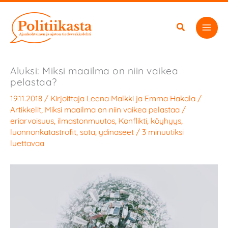
Siirry
sisältöön
Aluksi: Miksi maailma on niin vaikea
pelastaa?
19.11.2018
/ Kirjoittaja
Leena Malkki
ja
Emma Hakala
/
Artikkelit
,
Miksi maailma on niin vaikea pelastaa
/
eriarvoisuus
,
ilmastonmuutos
,
Konflikti
,
köyhyys
,
luonnonkatastrofit
,
sota
,
ydinaseet
/
3 minuutiksi
luettavaa