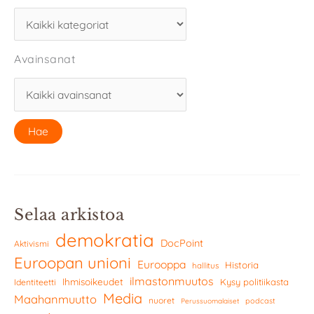
Avainsanat
Selaa arkistoa
demokratia
DocPoint
Aktivismi
Euroopan unioni
Eurooppa
Historia
hallitus
ilmastonmuutos
Ihmisoikeudet
Kysy politiikasta
Identiteetti
Media
Maahanmuutto
nuoret
podcast
Perussuomalaiset