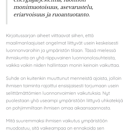
monimuotoisuus, asevarustelu,
eriarvoisuus ja ruoantuotanto.
Kirjoitussarjan aiheet viittaavat siihen, että
maailmanlaajuiset ongelmat liittyvät usein keskeisesti
luonnonvaroihin ja ympäristön tilaan. Tässä mielessä
ihmiskunta on yhä riippuvainen luonnonolosuhteista,
vaikka voikin niiden hallintaan monin keinoin vaikuttaa.
Suhde on kuitenkin muuttunut menneistä ajoista, jolloin
ihmisen toiminta rajoittui ensisijaisesti torjumaan usein
selittämättömien luonnonvoimien vaikutuksia. Nyt
puolestaan yhä useampi ympäristöön liittyvä uhkatekijä
on pohjimmiltaan ihmisen omaa aikaansaannosta.
Mitä suuremmaksi ihmisen vaikutus ympäristöön
muodostuu, sitä vaikeampaa on ennakoida sen