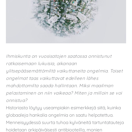
Ihmiskunta on vuosisatojen saatossa onnistunut
ratkaisemaan lukuisia, aikanaan
ylitsepääsemättömiltä vaikuttaneita ongelmia. Toiset
ongelmat taas vaikuttavat edelleen lähes
mahdottomilta saada hallintaan. Miksi maailman
pelastaminen on niin vaikeaa? Miten ja milloin se voi
onnistua?
Historiasta löytyy useampiakin esimerkkejä siitä, kuinka
globaaleja hankalia ongelmia on saatu helpotettua.
Menneisyydessä suurta tuhoa kylväneitä tartuntatauteja
hoidetaan arkipäiväisesti antibiooteilla, monien