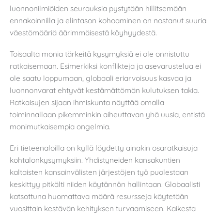
luonnonilmiöiden seurauksia pystytään hillitsemään
ennakoinnilla ja elintason kohoaminen on nostanut suuria
väestömääriä äärimmäisestä köyhyydestä.
Toisaalta monia tärkeitä kysymyksiä ei ole onnistuttu
ratkaisemaan. Esimerkiksi konflikteja ja asevarustelua ei
ole saatu loppumaan, globaali eriarvoisuus kasvaa ja
luonnonvarat ehtyvät kestämättömän kulutuksen takia.
Ratkaisujen sijaan ihmiskunta näyttää omalla
toiminnallaan pikemminkin aiheuttavan yhä uusia, entistä
monimutkaisempia ongelmia.
Eri tieteenaloilla on kyllä löydetty ainakin osaratkaisuja
kohtalonkysymyksiin. Yhdistyneiden kansakuntien
kaltaisten kansainvälisten järjestöjen työ puolestaan
keskittyy pitkälti niiden käytännön hallintaan. Globaalisti
katsottuna huomattava määrä resursseja käytetään
vuosittain kestävän kehityksen turvaamiseen. Kaikesta