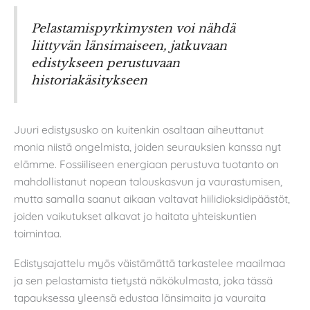
Pelastamispyrkimysten voi nähdä
liittyvän länsimaiseen, jatkuvaan
edistykseen perustuvaan
historiakäsitykseen
Juuri edistysusko on kuitenkin osaltaan aiheuttanut
monia niistä ongelmista, joiden seurauksien kanssa nyt
elämme. Fossiiliseen energiaan perustuva tuotanto on
mahdollistanut nopean talouskasvun ja vaurastumisen,
mutta samalla saanut aikaan valtavat hiilidioksidipäästöt,
joiden vaikutukset alkavat jo haitata yhteiskuntien
toimintaa.
Edistysajattelu myös väistämättä tarkastelee maailmaa
ja sen pelastamista tietystä näkökulmasta, joka tässä
tapauksessa yleensä edustaa länsimaita ja vauraita