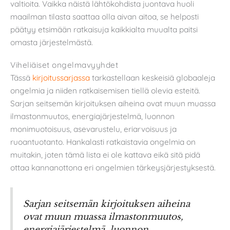
valtioita. Vaikka näistä lähtökohdista juontava huoli
maailman tilasta saattaa olla aivan aitoa, se helposti
päätyy etsimään ratkaisuja kaikkialta muualta paitsi
omasta järjestelmästä.
Viheliäiset ongelmavyyhdet
Tässä
kirjoitussarjassa
tarkastellaan keskeisiä globaaleja
ongelmia ja niiden ratkaisemisen tiellä olevia esteitä.
Sarjan seitsemän kirjoituksen aiheina ovat muun muassa
ilmastonmuutos, energiajärjestelmä, luonnon
monimuotoisuus, asevarustelu, eriarvoisuus ja
ruoantuotanto. Hankalasti ratkaistavia ongelmia on
muitakin, joten tämä lista ei ole kattava eikä sitä pidä
ottaa kannanottona eri ongelmien tärkeysjärjestyksestä.
Sarjan seitsemän kirjoituksen aiheina
ovat muun muassa ilmastonmuutos,
energiajärjestelmä, luonnon