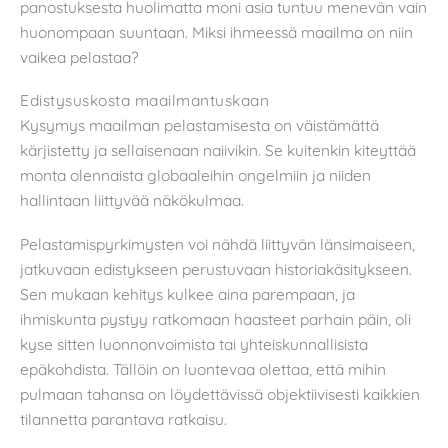
panostuksesta huolimatta moni asia tuntuu menevän vain
huonompaan suuntaan. Miksi ihmeessä maailma on niin
vaikea pelastaa?
Edistysuskosta maailmantuskaan
Kysymys maailman pelastamisesta on väistämättä
kärjistetty ja sellaisenaan naiivikin. Se kuitenkin kiteyttää
monta olennaista globaaleihin ongelmiin ja niiden
hallintaan liittyvää näkökulmaa.
Pelastamispyrkimysten voi nähdä liittyvän länsimaiseen,
jatkuvaan edistykseen perustuvaan historiakäsitykseen.
Sen mukaan kehitys kulkee aina parempaan, ja
ihmiskunta pystyy ratkomaan haasteet parhain päin, oli
kyse sitten luonnonvoimista tai yhteiskunnallisista
epäkohdista. Tällöin on luontevaa olettaa, että mihin
pulmaan tahansa on löydettävissä objektiivisesti kaikkien
tilannetta parantava ratkaisu.