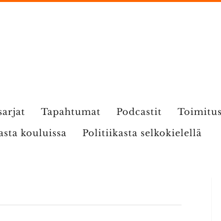
sarjat
Tapahtumat
Podcastit
Toimitu
kasta kouluissa
Politiikasta selkokielellä