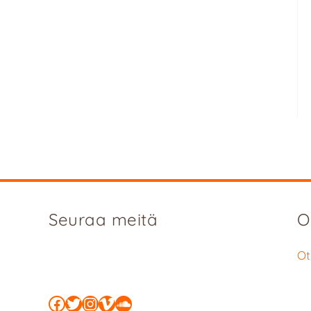
Seuraa meitä
O
Ot
Facebook
Twitter
Instagram
Vimeo
SoundCloud