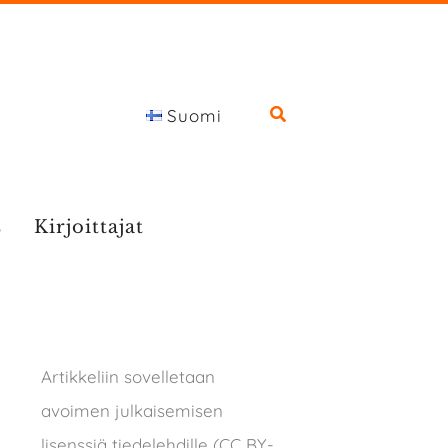
Suomi
s
Kirjoittajat
Artikkeliin sovelletaan
avoimen julkaisemisen
lisenssiä tiedelehdille (CC BY-