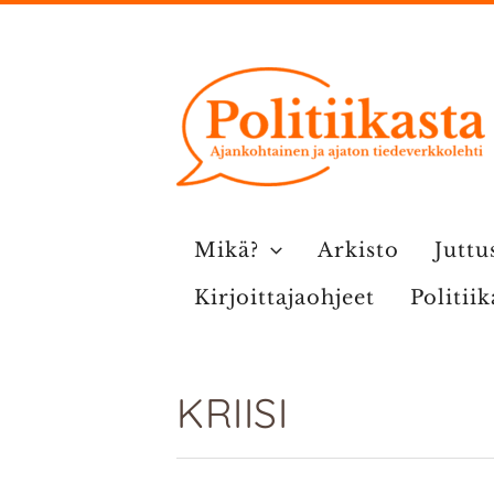
Siirry
sisältöön
Mikä?
Arkisto
Juttu
Kirjoittajaohjeet
Politii
KRIISI