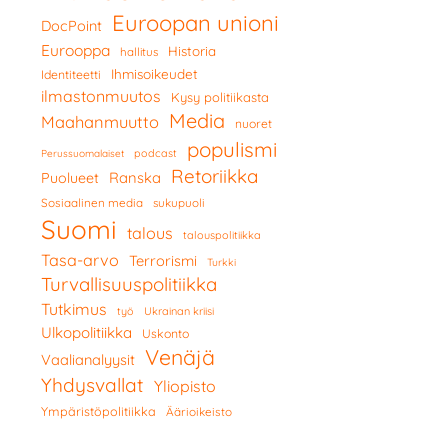
Euroopan unioni
DocPoint
Eurooppa
Historia
hallitus
Ihmisoikeudet
Identiteetti
ilmastonmuutos
Kysy politiikasta
Media
Maahanmuutto
nuoret
populismi
podcast
Perussuomalaiset
Retoriikka
Ranska
Puolueet
Sosiaalinen media
sukupuoli
Suomi
talous
talouspolitiikka
Tasa-arvo
Terrorismi
Turkki
Turvallisuuspolitiikka
Tutkimus
työ
Ukrainan kriisi
Ulkopolitiikka
Uskonto
Venäjä
Vaalianalyysit
Yhdysvallat
Yliopisto
Ympäristöpolitiikka
Äärioikeisto