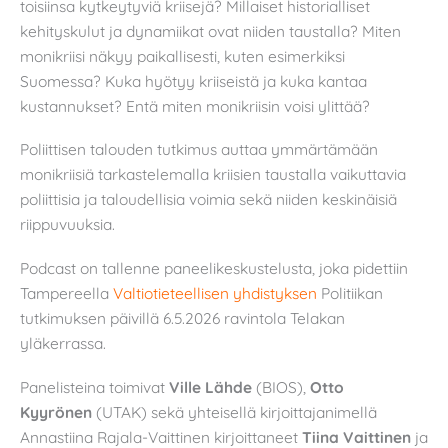
toisiinsa kytkeytyviä kriisejä? Millaiset historialliset
kehityskulut ja dynamiikat ovat niiden taustalla? Miten
monikriisi näkyy paikallisesti, kuten esimerkiksi
Suomessa? Kuka hyötyy kriiseistä ja kuka kantaa
kustannukset? Entä miten monikriisin voisi ylittää?
Poliittisen talouden tutkimus auttaa ymmärtämään
monikriisiä tarkastelemalla kriisien taustalla vaikuttavia
poliittisia ja taloudellisia voimia sekä niiden keskinäisiä
riippuvuuksia.
Podcast on tallenne paneelikeskustelusta, joka pidettiin
Tampereella
Valtiotieteellisen yhdistyksen
Politiikan
tutkimuksen päivillä 6.5.2026 ravintola Telakan
yläkerrassa.
Panelisteina toimivat
Ville Lähde
(BIOS),
Otto
Kyyrönen
(UTAK) sekä yhteisellä kirjoittajanimellä
Annastiina Rajala-Vaittinen kirjoittaneet
Tiina Vaittinen
ja