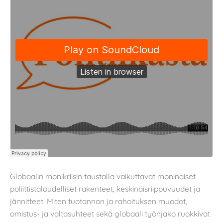
Globaalin monikriisin taustalla vaikuttavat moninaiset
poliittistaloudelliset rakenteet, keskinäisriippuvuudet ja
jännitteet. Miten tuotannon ja rahoituksen muodot,
omistus- ja valtasuhteet sekä globaali työnjako ruokkivat