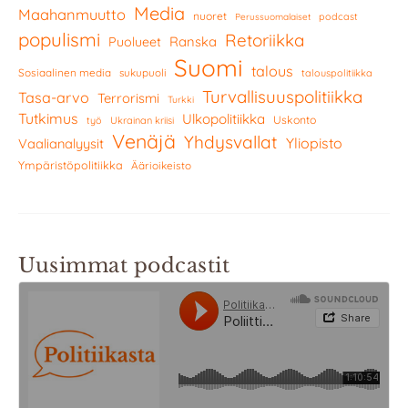
Media
Maahanmuutto
nuoret
podcast
Perussuomalaiset
populismi
Retoriikka
Ranska
Puolueet
Suomi
talous
Sosiaalinen media
sukupuoli
talouspolitiikka
Turvallisuuspolitiikka
Tasa-arvo
Terrorismi
Turkki
Tutkimus
Ulkopolitiikka
Uskonto
työ
Ukrainan kriisi
Venäjä
Yhdysvallat
Yliopisto
Vaalianalyysit
Ympäristöpolitiikka
Äärioikeisto
Uusimmat podcastit