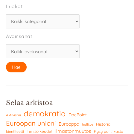
Luokat
Avainsanat
Selaa arkistoa
demokratia
DocPoint
Aktivismi
Euroopan unioni
Eurooppa
Historia
hallitus
ilmastonmuutos
Ihmisoikeudet
Kysy politiikasta
Identiteetti