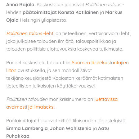
Anna Rajala
. Keskustelun juonsivat
Poliittinen talous
-
lehden
päätoimittajat Konsta Kotilainen
ja
Markus
Ojala
Helsingin yliopistosta.
Poliittinen talous
-lehti
on tieteellinen, vertaisarvioitu lehti,
joka julkaisee talouden ilmiöitä, talouspolitiikkaa ja
talouden poliittisia ulottuvuuksia koskevaa tutkimusta.
Paneelikeskustelu toteutettiin
Suomen tiedekustantajien
liiton
avustuksella, ja sen mahdollistivat
tekijänoikeusjärjestö Kopioston keräämät kotimaisten
tieteellisten julkaisujen käyttökorvaukset.
Poliittisen talouden
monikriisinumero on
luettavissa
avoimesti ja ilmaiseksi
.
Päätoimittajat haluavat kiittää tilaisuuden järjestelyistä
Emma Lambergia
,
Johan Wahlstenia
ja
Aatu
Puhakkaa
.