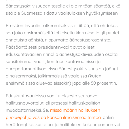
äänestysaktiivisuuden tasolle ei ole mitään sääntöä, eikä
sitä ole Suomessa sidottu vaalituloksen hyväksymiseen.
Presidentinvaalin ratkeamiseksi siis riittää, että ehdokas
saa joko ensimmäisellä tai toisella kierroksella yli puolet
annetuista äänistä, riippumatta äänestysprosentista.
Pääsääntöisesti presidentinvaalit ovat olleet
eduskuntavaalien rinnalla äänestysaktiivisuuden osalta
suosituimmat vaalit, kun taas kuntavaaleissa ja
europarlamenttivaaleissa äänestysaktiivisuus on jäänyt
alhaisemmaksi, jälkimmäisissä vaaleissa (kuten
ensimmäisissä aluevaaleissakin) jopa alle 50 prosentin.
Eduskuntavaaleissa vaalituloksesta seuraavat
hallitusneuvottelut, eli prosessi hallituskoalition
muodostamiseksi. Se,
missä määrin hallituksen
puoluepohja vastaa kansan ilmaisemaa tahtoa
, onkin
herättänyt keskustelua, ja hallituksen kokoonpanoon voi