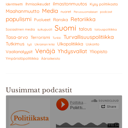
ilmastonmuutos
Ihmisoikeudet
Kysy politiikasta
Identiteetti
Media
Maahanmuutto
nuoret
podcast
Perussuomalaiset
populismi
Retoriikka
Ranska
Puolueet
Suomi
talous
Sosiaalinen media
sukupuoli
talouspolitiikka
Turvallisuuspolitiikka
Tasa-arvo
Terrorismi
Turkki
Tutkimus
Ulkopolitiikka
Uskonto
työ
Ukrainan kriisi
Venäjä
Yhdysvallat
Yliopisto
Vaalianalyysit
Ympäristöpolitiikka
Äärioikeisto
Uusimmat podcastit