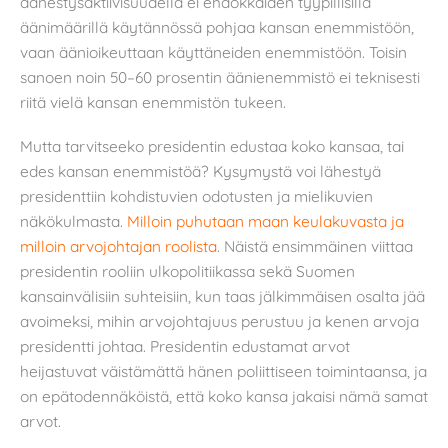
äänestysaktiivisuudella ei ehdokkaiden tyypillisillä
äänimäärillä käytännössä pohjaa kansan enemmistöön,
vaan äänioikeuttaan käyttäneiden enemmistöön. Toisin
sanoen noin 50–60 prosentin äänienemmistö ei teknisesti
riitä vielä kansan enemmistön tukeen.
Mutta tarvitseeko presidentin edustaa koko kansaa, tai
edes kansan enemmistöä? Kysymystä voi lähestyä
presidenttiin kohdistuvien odotusten ja mielikuvien
näkökulmasta.
Milloin puhutaan maan keulakuvasta ja
milloin arvojohtajan roolista
. Näistä ensimmäinen viittaa
presidentin rooliin ulkopolitiikassa sekä Suomen
kansainvälisiin suhteisiin, kun taas jälkimmäisen osalta jää
avoimeksi, mihin arvojohtajuus perustuu ja kenen arvoja
presidentti johtaa. Presidentin edustamat arvot
heijastuvat väistämättä hänen poliittiseen toimintaansa, ja
on epätodennäköistä, että koko kansa jakaisi nämä samat
arvot.