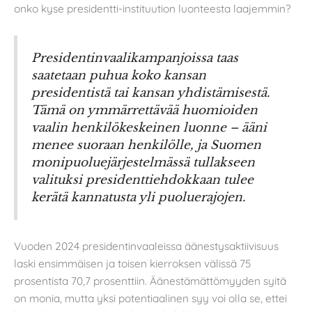
onko kyse presidentti-instituution luonteesta laajemmin?
Presidentinvaalikampanjoissa taas
saatetaan puhua koko kansan
presidentistä tai kansan yhdistämisestä.
Tämä on ymmärrettävää huomioiden
vaalin henkilökeskeinen luonne – ääni
menee suoraan henkilölle, ja Suomen
monipuoluejärjestelmässä tullakseen
valituksi presidenttiehdokkaan tulee
kerätä kannatusta yli puoluerajojen.
Vuoden 2024 presidentinvaaleissa äänestysaktiivisuus
laski ensimmäisen ja toisen kierroksen välissä 75
prosentista 70,7 prosenttiin. Äänestämättömyyden syitä
on monia, mutta yksi potentiaalinen syy voi olla se, ettei