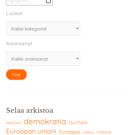
Luokat
Avainsanat
Selaa arkistoa
demokratia
DocPoint
Aktivismi
Euroopan unioni
Eurooppa
Historia
hallitus