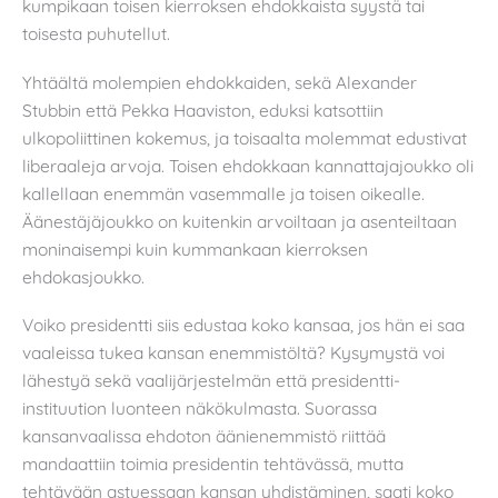
kumpikaan toisen kierroksen ehdokkaista syystä tai
toisesta puhutellut.
Yhtäältä molempien ehdokkaiden, sekä Alexander
Stubbin että Pekka Haaviston, eduksi katsottiin
ulkopoliittinen kokemus, ja toisaalta molemmat edustivat
liberaaleja arvoja. Toisen ehdokkaan kannattajajoukko oli
kallellaan enemmän vasemmalle ja toisen oikealle.
Äänestäjäjoukko on kuitenkin arvoiltaan ja asenteiltaan
moninaisempi kuin kummankaan kierroksen
ehdokasjoukko.
Voiko presidentti siis edustaa koko kansaa, jos hän ei saa
vaaleissa tukea kansan enemmistöltä? Kysymystä voi
lähestyä sekä vaalijärjestelmän että presidentti-
instituution luonteen näkökulmasta. Suorassa
kansanvaalissa ehdoton äänienemmistö riittää
mandaattiin toimia presidentin tehtävässä, mutta
tehtävään astuessaan kansan yhdistäminen, saati koko