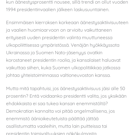
kun äänestysprosentti nousee, sillä trendi on ollut vuoden
1994 presidentinvaalien jälkeen laskusuuntainen.
Ensimmäisen kierroksen korkeaan äänestysaktiivisuuteen
ja vaalien huomioarvoon on arvioitu vaikuttaneen
erityisesti uuden presidentin valinta muuttuneessa
ulkopoliittisessa ympäristössä. Venäjän hyökkäyssota
Ukrainassa ja Suomen Nato-jäsenyys ovatkin
korostaneet presidentin roolia, ja kansalaiset haluavat
vaikuttaa siihen, kuka Suomen ulkopolitiikkaa jatkossa
johtaa yhteistoiminnassa valtioneuvoston kanssa.
Mutta mitä tapahtuisi, jos äänestysaktiivisuus jäisi alle 50
prosentin? Entä voidaanko presidentti valita, jos yksikään
ehdokkaista ei saa tukea kansan enemmistöltä?
Demokratian kannalta voi pitää ongelmallisena, jos
enemmistö äänioikeutetuista päättää jättää
osallistumatta vaaleihin, mutta lain puitteissa tai
presidentin toimivaltuuksien näkökulmasta