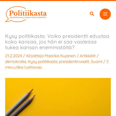
Siirry
sisältöön
Kysy politiikasta: Voiko presidentti edustaa
koko kansaa, jos hän ei saa vaaleissa
tukea kansan enemmistöltä?
21.2.2024
/ Kirjoittaja
Maarika Kujanen
/
Artikkelit
/
demokratia
,
Kysy politiikasta
,
presidentinvaalit
,
Suomi
/
3
minuutiksi luettavaa