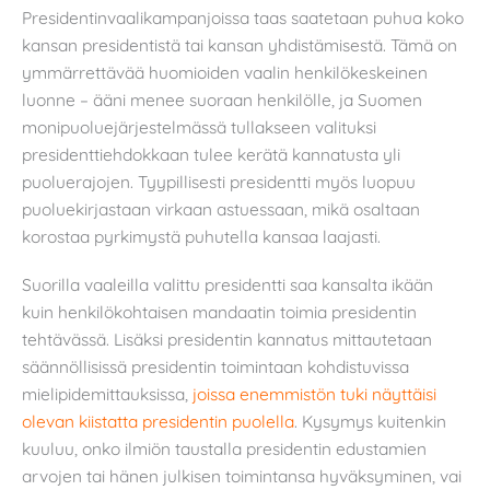
Presidentinvaalikampanjoissa taas saatetaan puhua koko
kansan presidentistä tai kansan yhdistämisestä. Tämä on
ymmärrettävää huomioiden vaalin henkilökeskeinen
luonne – ääni menee suoraan henkilölle, ja Suomen
monipuoluejärjestelmässä tullakseen valituksi
presidenttiehdokkaan tulee kerätä kannatusta yli
puoluerajojen. Tyypillisesti presidentti myös luopuu
puoluekirjastaan virkaan astuessaan, mikä osaltaan
korostaa pyrkimystä puhutella kansaa laajasti.
Suorilla vaaleilla valittu presidentti saa kansalta ikään
kuin henkilökohtaisen mandaatin toimia presidentin
tehtävässä. Lisäksi presidentin kannatus mittautetaan
säännöllisissä presidentin toimintaan kohdistuvissa
mielipidemittauksissa,
joissa enemmistön tuki näyttäisi
olevan kiistatta presidentin puolella
. Kysymys kuitenkin
kuuluu, onko ilmiön taustalla presidentin edustamien
arvojen tai hänen julkisen toimintansa hyväksyminen, vai