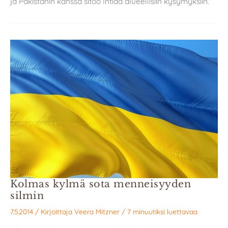
ja Pakistanin kanssa sitoo Intiaa alueellisiin kysymyksiin.
Kolmas kylmä sota menneisyyden
silmin
7.5.2014
/ Kirjoittaja
Veera Mitzner
/
7 minuutiksi luettavaa