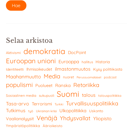
Selaa arkistoa
demokratia
DocPoint
Aktivismi
Euroopan unioni
Eurooppa
Historia
hallitus
ilmastonmuutos
Ihmisoikeudet
Kysy politiikasta
Identiteetti
Media
Maahanmuutto
nuoret
podcast
Perussuomalaiset
populismi
Retoriikka
Ranska
Puolueet
Suomi
talous
Sosiaalinen media
sukupuoli
talouspolitiikka
Turvallisuuspolitiikka
Tasa-arvo
Terrorismi
Turkki
Tutkimus
Ulkopolitiikka
Uskonto
työ
Ukrainan kriisi
Venäjä
Yhdysvallat
Yliopisto
Vaalianalyysit
Ympäristöpolitiikka
Äärioikeisto