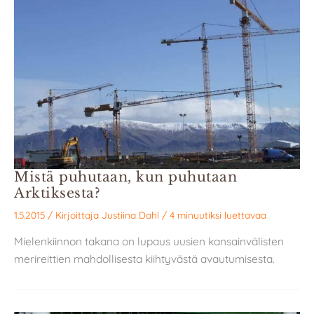
Mistä puhutaan, kun puhutaan
Arktiksesta?
1.5.2015
/ Kirjoittaja
Justiina Dahl
/
4 minuutiksi luettavaa
Mielenkiinnon takana on lupaus uusien kansainvälisten
merireittien mahdollisesta kiihtyvästä avautumisesta.