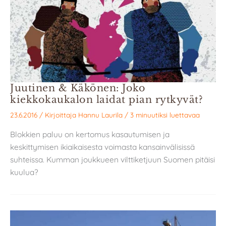
Juutinen & Käkönen: Joko
kiekkokaukalon laidat pian rytkyvät?
23.6.2016
/ Kirjoittaja
Hannu Laurila
/
3 minuutiksi luettavaa
Blokkien paluu on kertomus kasautumisen ja
keskittymisen ikiaikaisesta voimasta kansainvälisissä
suhteissa. Kumman joukkueen vilttiketjuun Suomen pitäisi
kuulua?