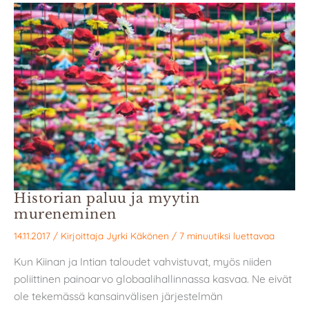
Historian paluu ja myytin
mureneminen
14.11.2017
/ Kirjoittaja
Jyrki Käkönen
/
7 minuutiksi luettavaa
Kun Kiinan ja Intian taloudet vahvistuvat, myös niiden
poliittinen painoarvo globaalihallinnassa kasvaa. Ne eivät
ole tekemässä kansainvälisen järjestelmän