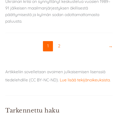
Ukrainan kriisi on synnyttänyt keskustelua vuosien 1989–
91 jälkeisen maailmanjärjestyksen äkillisestä
päättymisestä ja kylmän sodan odottamattomasta
paluusta.
1
2
→
Artikkeliin sovelletaan avoimen julkaisemisen lisenssiä
tiedelehdille (CC BY-NC-ND).
Lue lisää tekijänoikeuksista
.
Tarkennettu haku