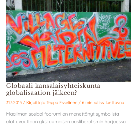
Globaali kansalaisyhteiskunta
globalisaation jälkeen?
31.3.2015
/ Kirjoittaja
Teppo Eskelinen
/
6 minuutiksi luettavaa
Maailman sosiaalifoorumi on menettänyt symbolista
ulottuvuuttaan yksituumaisen uusliberalismin horjuessa.