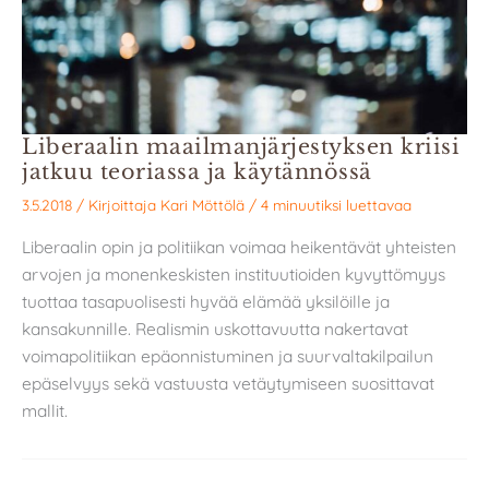
Liberaalin maailmanjärjestyksen kriisi
jatkuu teoriassa ja käytännössä
3.5.2018
/ Kirjoittaja
Kari Möttölä
/
4 minuutiksi luettavaa
Liberaalin opin ja politiikan voimaa heikentävät yhteisten
arvojen ja monenkeskisten instituutioiden kyvyttömyys
tuottaa tasapuolisesti hyvää elämää yksilöille ja
kansakunnille. Realismin uskottavuutta nakertavat
voimapolitiikan epäonnistuminen ja suurvaltakilpailun
epäselvyys sekä vastuusta vetäytymiseen suosittavat
mallit.