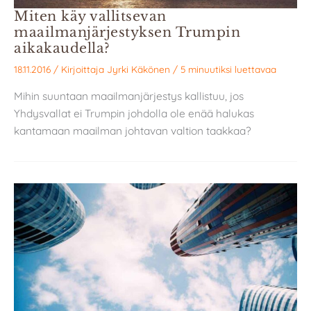
Miten käy vallitsevan
maailmanjärjestyksen Trumpin
aikakaudella?
18.11.2016
/ Kirjoittaja
Jyrki Käkönen
/
5 minuutiksi luettavaa
Mihin suuntaan maailmanjärjestys kallistuu, jos
Yhdysvallat ei Trumpin johdolla ole enää halukas
kantamaan maailman johtavan valtion taakkaa?