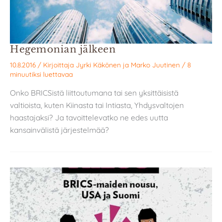
Hegemonian jälkeen
10.8.2016
/ Kirjoittaja
Jyrki Käkönen
ja
Marko Juutinen
/
8
minuutiksi luettavaa
Onko BRICSistä liittoutumana tai sen yksittäisistä
valtioista, kuten Kiinasta tai Intiasta, Yhdysvaltojen
haastajaksi? Ja tavoittelevatko ne edes uutta
kansainvälistä järjestelmää?