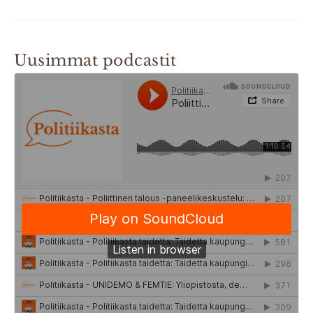
Uusimmat podcastit