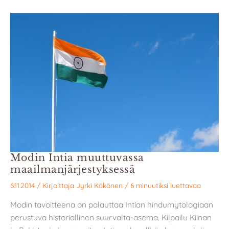
Modin Intia muuttuvassa
maailmanjärjestyksessä
6.11.2014
/ Kirjoittaja
Jyrki Käkönen
/
6 minuutiksi luettavaa
Modin tavoitteena on palauttaa Intian hindumytologiaan
perustuva historiallinen suurvalta-asema. Kilpailu Kiinan