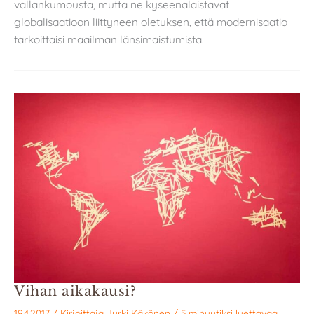
vallankumousta, mutta ne kyseenalaistavat
globalisaatioon liittyneen oletuksen, että modernisaatio
tarkoittaisi maailman länsimaistumista.
Vihan aikakausi?
19.4.2017
/ Kirjoittaja
Jyrki Käkönen
/
5 minuutiksi luettavaa