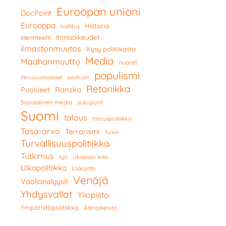
Euroopan unioni
DocPoint
Eurooppa
Historia
hallitus
Ihmisoikeudet
Identiteetti
ilmastonmuutos
Kysy politiikasta
Media
Maahanmuutto
nuoret
populismi
podcast
Perussuomalaiset
Retoriikka
Ranska
Puolueet
Sosiaalinen media
sukupuoli
Suomi
talous
talouspolitiikka
Tasa-arvo
Terrorismi
Turkki
Turvallisuuspolitiikka
Tutkimus
työ
Ukrainan kriisi
Ulkopolitiikka
Uskonto
Venäjä
Vaalianalyysit
Yhdysvallat
Yliopisto
Ympäristöpolitiikka
Äärioikeisto