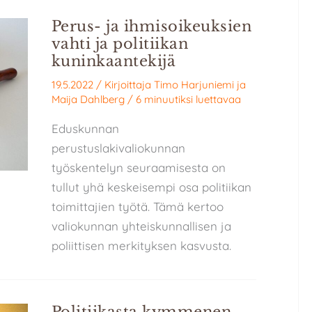
Perus- ja ihmisoikeuksien
vahti ja politiikan
kuninkaantekijä
19.5.2022
/ Kirjoittaja
Timo Harjuniemi
ja
Maija Dahlberg
/
6 minuutiksi luettavaa
Eduskunnan
perustuslakivaliokunnan
työskentelyn seuraamisesta on
tullut yhä keskeisempi osa politiikan
toimittajien työtä. Tämä kertoo
valiokunnan yhteiskunnallisen ja
poliittisen merkityksen kasvusta.