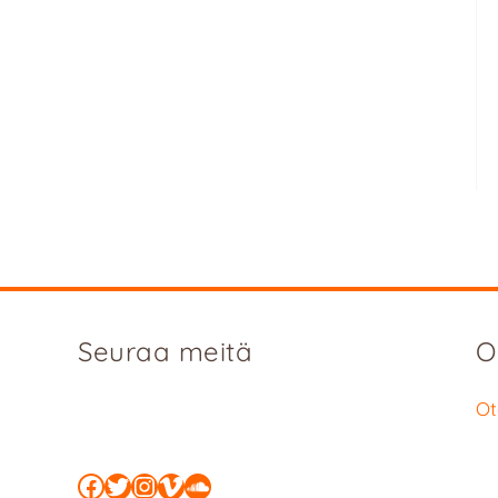
Seuraa meitä
O
Ot
Facebook
Twitter
Instagram
Vimeo
SoundCloud