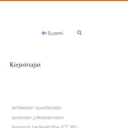
Suomi
s
Kirjoittajat
Artikkeliin sovelletaan
avoimen julkaisemisen
lisenssiä tiedelehdille (CC BY-