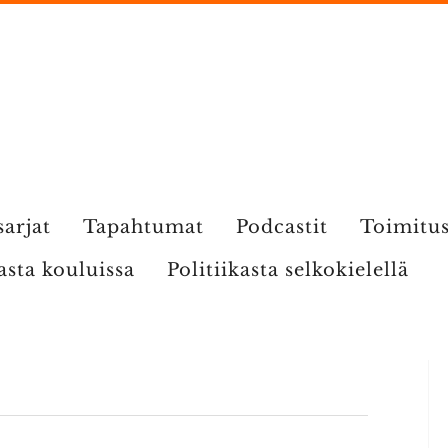
sarjat
Tapahtumat
Podcastit
Toimitu
kasta kouluissa
Politiikasta selkokielellä