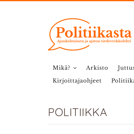
Siirry
sisältöön
Mikä?
Arkisto
Juttu
Kirjoittajaohjeet
Politii
POLITIIKKA