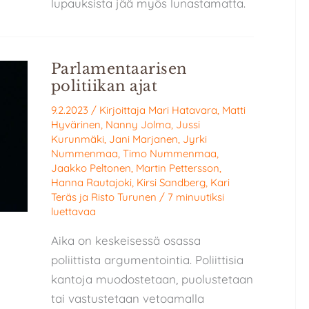
lupauksista jää myös lunastamatta.
Parlamentaarisen
politiikan ajat
9.2.2023
/ Kirjoittaja
Mari Hatavara
,
Matti
Hyvärinen
,
Nanny Jolma
,
Jussi
Kurunmäki
,
Jani Marjanen
,
Jyrki
Nummenmaa
,
Timo Nummenmaa
,
Jaakko Peltonen
,
Martin Pettersson
,
Hanna Rautajoki
,
Kirsi Sandberg
,
Kari
Teräs
ja
Risto Turunen
/
7 minuutiksi
luettavaa
Aika on keskeisessä osassa
poliittista argumentointia. Poliittisia
kantoja muodostetaan, puolustetaan
tai vastustetaan vetoamalla