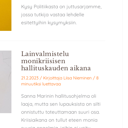
Kysy Politiikasta on juttusarjamme,
jossa tutkija vastaa lehdelle
esitettyihin kysymyksiin.
Lainvalmistelu
monikriisisen
hallituskauden aikana
21.2.2023
/ Kirjoittaja
Liisa Nieminen
/
8
minuutiksi luettavaa
Sanna Marinin hallitusohjelma oli
laaja, mutta sen lupauksista on silti
onnistuttu toteuttamaan suuri osa.
Kriisiaikana on tullut eteen monia
suuria ongelmia, joihin ei voitu