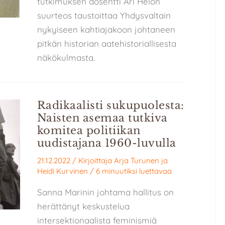
tutkimuksen dosentti Ari Helon
suurteos taustoittaa Yhdysvaltain
nykyiseen kahtiajakoon johtaneen
pitkän historian aatehistoriallisesta
näkökulmasta.
Radikaalisti sukupuolesta:
Naisten asemaa tutkiva
komitea politiikan
uudistajana 1960-luvulla
21.12.2022
/ Kirjoittaja
Arja Turunen
ja
Heidi Kurvinen
/
6 minuutiksi luettavaa
Sanna Marinin johtama hallitus on
herättänyt keskustelua
intersektionaalista feminismiä