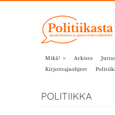
Siirry
sisältöön
Mikä?
Arkisto
Juttu
Kirjoittajaohjeet
Politii
POLITIIKKA