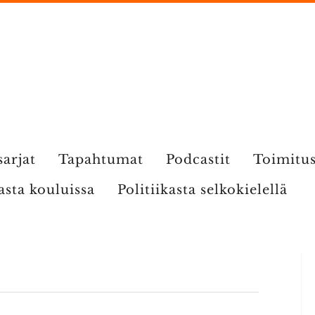
sarjat
Tapahtumat
Podcastit
Toimitu
kasta kouluissa
Politiikasta selkokielellä