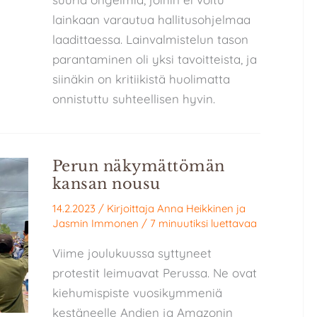
lainkaan varautua hallitusohjelmaa
laadittaessa. Lainvalmistelun tason
parantaminen oli yksi tavoitteista, ja
siinäkin on kritiikistä huolimatta
onnistuttu suhteellisen hyvin.
Perun näkymättömän
kansan nousu
14.2.2023
/ Kirjoittaja
Anna Heikkinen
ja
Jasmin Immonen
/
7 minuutiksi luettavaa
Viime joulukuussa syttyneet
protestit leimuavat Perussa. Ne ovat
kiehumispiste vuosikymmeniä
kestäneelle Andien ja Amazonin