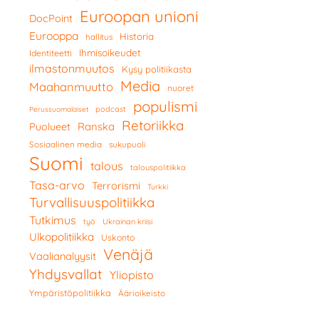
Euroopan unioni
DocPoint
Eurooppa
Historia
hallitus
Ihmisoikeudet
Identiteetti
ilmastonmuutos
Kysy politiikasta
Media
Maahanmuutto
nuoret
populismi
podcast
Perussuomalaiset
Retoriikka
Ranska
Puolueet
Sosiaalinen media
sukupuoli
Suomi
talous
talouspolitiikka
Tasa-arvo
Terrorismi
Turkki
Turvallisuuspolitiikka
Tutkimus
työ
Ukrainan kriisi
Ulkopolitiikka
Uskonto
Venäjä
Vaalianalyysit
Yhdysvallat
Yliopisto
Ympäristöpolitiikka
Äärioikeisto