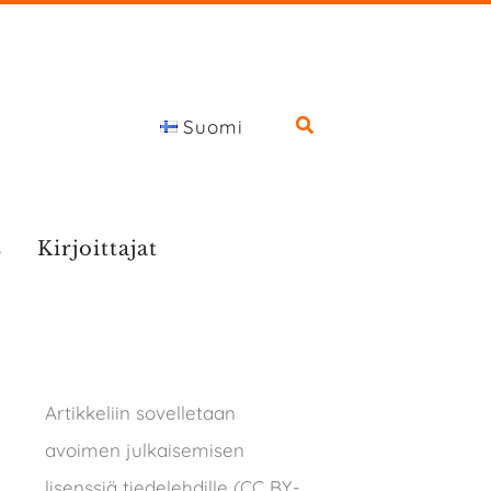
Suomi
s
Kirjoittajat
Artikkeliin sovelletaan
avoimen julkaisemisen
lisenssiä tiedelehdille (CC BY-