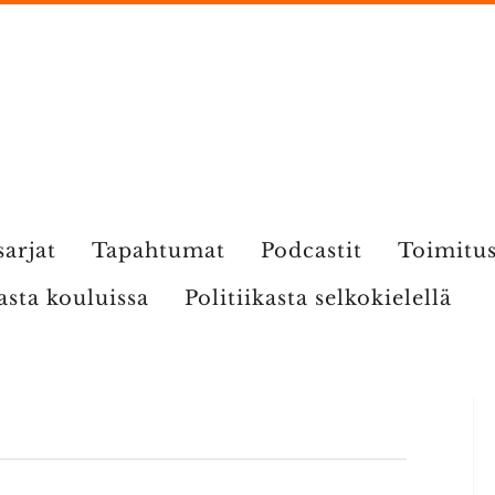
sarjat
Tapahtumat
Podcastit
Toimitu
kasta kouluissa
Politiikasta selkokielellä