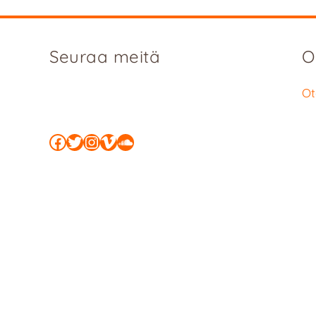
Seuraa meitä
O
Ot
Facebook
Twitter
Instagram
Vimeo
SoundCloud