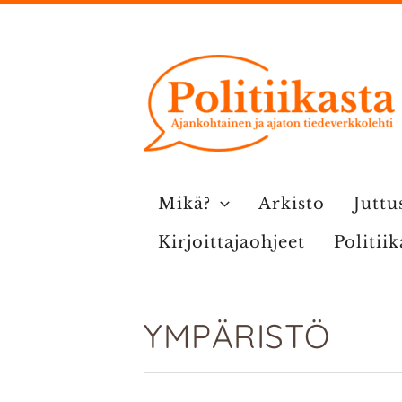
Siirry
sisältöön
Mikä?
Arkisto
Juttu
Kirjoittajaohjeet
Politii
YMPÄRISTÖ