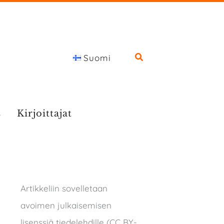
Suomi
s
Kirjoittajat
Artikkeliin sovelletaan
avoimen julkaisemisen
lisenssiä tiedelehdille (CC BY-