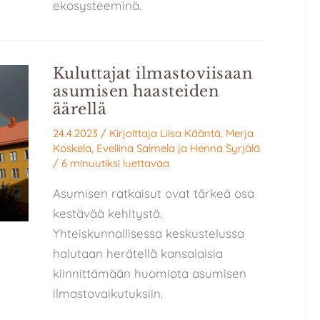
ekosysteeminä.
Kuluttajat ilmastoviisaan
asumisen haasteiden
äärellä
24.4.2023
/ Kirjoittaja
Liisa Kääntä
,
Merja
Koskela
,
Eveliina Salmela
ja
Henna Syrjälä
/
6 minuutiksi luettavaa
Asumisen ratkaisut ovat tärkeä osa
kestävää kehitystä.
Yhteiskunnallisessa keskustelussa
halutaan herätellä kansalaisia
kiinnittämään huomiota asumisen
ilmastovaikutuksiin.