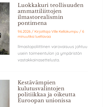
Luokkakuri teollisuuden
ammattiliittojen
ilmastorealismin
pontimena
9.6.2026
/ Kirjoittaja
Ville Kellokumpu
/
6
minuutiksi luettavaa
llmastopoliittinen varovaisuus johtuu
usein toimeentulon ja ympäristön
vastakkainasettelusta.
Kestävämpien
kulutusvalintojen
politiikkaa ja oikeutta
Euroopan unionissa