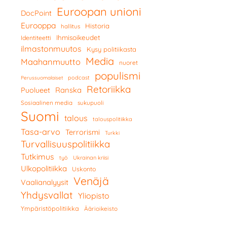
Euroopan unioni
DocPoint
Eurooppa
Historia
hallitus
Ihmisoikeudet
Identiteetti
ilmastonmuutos
Kysy politiikasta
Media
Maahanmuutto
nuoret
populismi
podcast
Perussuomalaiset
Retoriikka
Ranska
Puolueet
Sosiaalinen media
sukupuoli
Suomi
talous
talouspolitiikka
Tasa-arvo
Terrorismi
Turkki
Turvallisuuspolitiikka
Tutkimus
työ
Ukrainan kriisi
Ulkopolitiikka
Uskonto
Venäjä
Vaalianalyysit
Yhdysvallat
Yliopisto
Ympäristöpolitiikka
Äärioikeisto