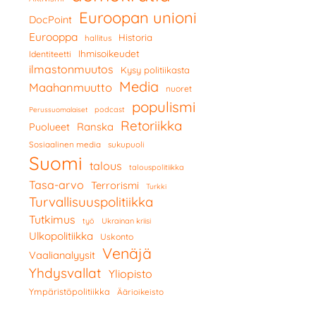
Euroopan unioni
DocPoint
Eurooppa
Historia
hallitus
Ihmisoikeudet
Identiteetti
ilmastonmuutos
Kysy politiikasta
Media
Maahanmuutto
nuoret
populismi
podcast
Perussuomalaiset
Retoriikka
Ranska
Puolueet
Sosiaalinen media
sukupuoli
Suomi
talous
talouspolitiikka
Tasa-arvo
Terrorismi
Turkki
Turvallisuuspolitiikka
Tutkimus
työ
Ukrainan kriisi
Ulkopolitiikka
Uskonto
Venäjä
Vaalianalyysit
Yhdysvallat
Yliopisto
Ympäristöpolitiikka
Äärioikeisto