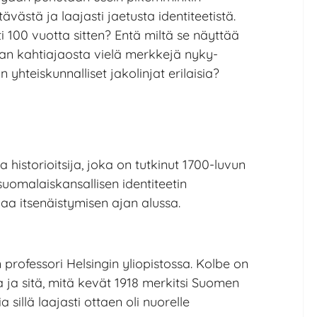
ävästä ja laajasti jaetusta identiteetistä.
ti 100 vuotta sitten? Entä miltä se näyttää
jan kahtiajaosta vielä merkkejä nyky-
hteiskunnalliset jakolinjat erilaisia?
ja historioitsija, joka on tutkinut 1700-luvun
 suomalaiskansallisen identiteetin
aa itsenäistymisen ajan alussa.
professori Helsingin yliopistossa. Kolbe on
a ja sitä, mitä kevät 1918 merkitsi Suomen
 sillä laajasti ottaen oli nuorelle