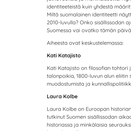
identiteeteistä kuin yhdestä määritt
Miltä suomalainen identiteetti näyt
2010-luvulla? Onko sisällissodan a
Suomessa vai ovatko tämän päivän y
Aiheesta ovat keskustelemassa:
Kati Katajisto
Kati Katajisto on filosofian tohtori 
talonpoikia, 1800-luvun alun eliitin
muodostumista ja kunnallispolitiikk
Laura Kolbe
Laura Kolbe on Euroopan historian 
tutkinut Suomen sisällissodan aika
historiassa ja minkälaisia seurauksia