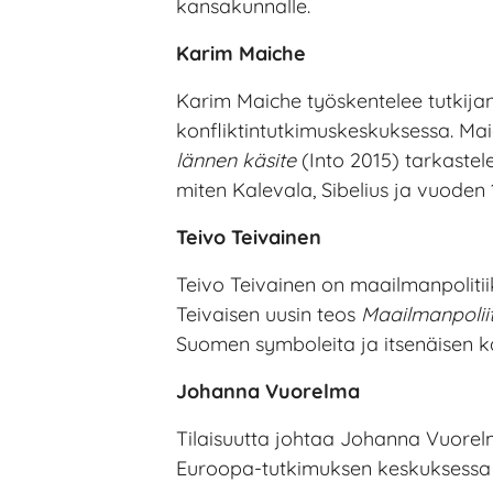
kansakunnalle.
Karim Maiche
Karim Maiche työskentelee tutkija
konfliktintutkimuskeskuksessa. Ma
lännen käsite
(Into 2015) tarkastel
miten Kalevala, Sibelius ja vuoden 1
Teivo Teivainen
Teivo Teivainen on maailmanpolitiik
Teivaisen uusin teos
Maailmanpoliit
Suomen symboleita ja itsenäisen 
Johanna Vuorelma
Tilaisuutta johtaa Johanna Vuorelma
Euroopa-tutkimuksen keskuksessa