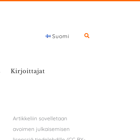
Suomi
s
Kirjoittajat
Artikkeliin sovelletaan
avoimen julkaisemisen
lisenssiä tiedelehdille (CC BY-