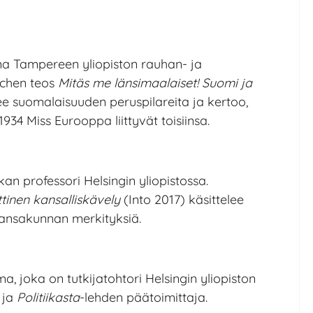
na Tampereen yliopiston rauhan- ja
ichen teos
Mitäs me länsimaalaiset! Suomi ja
ee suomalaisuuden peruspilareita ja kertoo,
934 Miss Eurooppa liittyvät toisiinsa.
an professori Helsingin yliopistossa.
tinen kansalliskävely
(Into 2017) käsittelee
kansakunnan merkityksiä.
, joka on tutkijatohtori Helsingin yliopiston
 ja
Politiikasta
-lehden päätoimittaja.