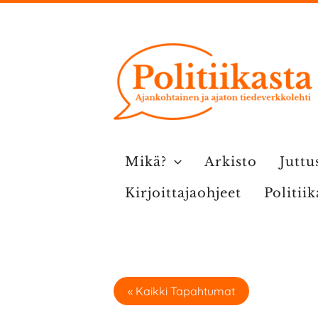
Siirry
sisältöön
Mikä?
Arkisto
Juttu
Kirjoittajaohjeet
Politii
« Kaikki Tapahtumat