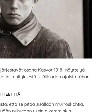
i järjestävät osana Kasvot 1918 -näyttelyä
eetin kehityksestä sisällisodan ajoista tähän
TITEETTIÄ
aista, että se pitää sisällään murroskohtia,
ykyään puhutaan usein pikemminkin