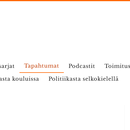
Tapahtumat
sarjat
Podcastit
Toimitu
kasta kouluissa
Politiikasta selkokielellä