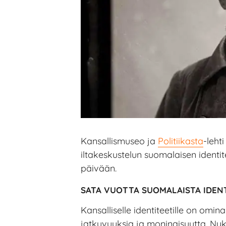
Kansallismuseo ja
Politiikasta
-leht
iltakeskustelun suomalaisen identit
päivään.
SATA VUOTTA SUOMALAISTA IDEN
Kansalliselle identiteetille on omin
jatkuvuuksia ja moninaisuutta. N