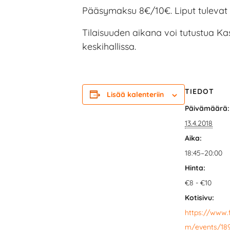
Pääsymaksu 8€/10€. Liput tulevat 
Tilaisuuden aikana voi tutustua Ka
keskihallissa.
TIEDOT
Lisää kalenteriin
Päivämäärä:
13.4.2018
Aika:
18:45–20:00
Hinta:
€8 - €10
Kotisivu:
https://www.
m/events/18