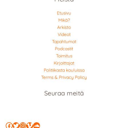
Etusivu
Mikä?
Arkisto
Videot
Tapahtumat
Podcastit
Toimitus
Kirjoittajat
Politiikasta kouluissa
Terms & Privacy Policy
Seuraa meitä
Facebook
Twitter
Instagram
Vimeo
SoundCloud