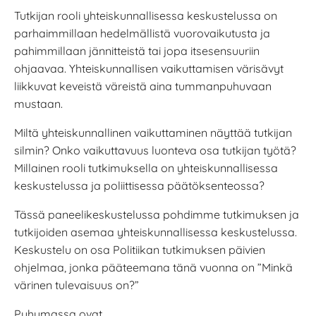
Tutkijan rooli yhteiskunnallisessa keskustelussa on
parhaimmillaan hedelmällistä vuorovaikutusta ja
pahimmillaan jännitteistä tai jopa itsesensuuriin
ohjaavaa. Yhteiskunnallisen vaikuttamisen värisävyt
liikkuvat keveistä väreistä aina tummanpuhuvaan
mustaan.
Miltä yhteiskunnallinen vaikuttaminen näyttää tutkijan
silmin? Onko vaikuttavuus luonteva osa tutkijan
työtä?
Millainen rooli tutkimuksella on yhteiskunnallisessa
keskustelussa ja poliittisessa päätöksenteossa?
Tässä paneelikeskustelussa pohdimme tutkimuksen ja
tutkijoiden asemaa yhteiskunnallisessa keskustelussa.
Keskustelu on osa Politiikan tutkimuksen päivien
ohjelmaa, jonka pääteemana tänä vuonna on ”Minkä
värinen tulevaisuus on?”
Puhumassa ovat