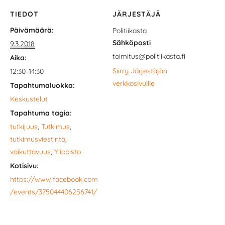
TIEDOT
JÄRJESTÄJÄ
Päivämäärä:
Politiikasta
Sähköposti
9.3.2018
toimitus@politiikasta.fi
Aika:
Siirry Järjestäjän
12:30–14:30
verkkosivuille
Tapahtumaluokka:
Keskustelut
Tapahtuma tagia:
tutkijuus
,
Tutkimus
,
tutkimusviestintä
,
vaikuttavuus
,
Yliopisto
Kotisivu:
https://www.facebook.com
/events/375044406256741/