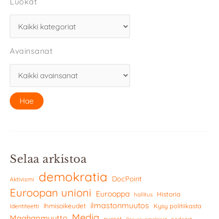
Luokat
Avainsanat
Selaa arkistoa
demokratia
DocPoint
Aktivismi
Euroopan unioni
Eurooppa
Historia
hallitus
ilmastonmuutos
Ihmisoikeudet
Kysy politiikasta
Identiteetti
Media
Maahanmuutto
nuoret