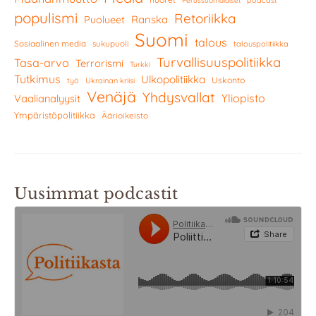
podcast
Perussuomalaiset
populismi
Retoriikka
Ranska
Puolueet
Suomi
talous
Sosiaalinen media
sukupuoli
talouspolitiikka
Turvallisuuspolitiikka
Tasa-arvo
Terrorismi
Turkki
Tutkimus
Ulkopolitiikka
Uskonto
työ
Ukrainan kriisi
Venäjä
Yhdysvallat
Yliopisto
Vaalianalyysit
Ympäristöpolitiikka
Äärioikeisto
Uusimmat podcastit