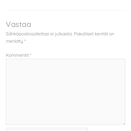
Vastaa
Sähköpostiosoitettasi ei julkaista.
Pakolliset kentät on
merkitty
*
Kommentti
*
Name*