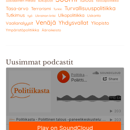
talous
Sosiaalinen media
sukupuoli
talouspolitiikka
Turvallisuuspolitiikka
Tasa-arvo
Terrorismi
Turkki
Tutkimus
Ulkopolitiikka
Uskonto
työ
Ukrainan kriisi
Venäjä
Yhdysvallat
Yliopisto
Vaalianalyysit
Ympäristöpolitiikka
Äärioikeisto
Uusimmat podcastit