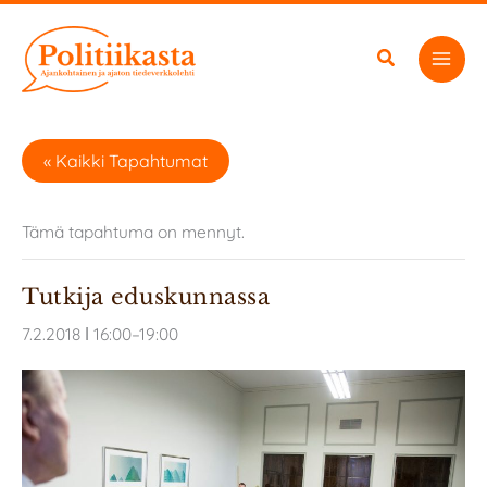
Siirry
sisältöön
« Kaikki Tapahtumat
Tämä tapahtuma on mennyt.
Tutkija eduskunnassa
7.2.2018 ǀ 16:00
–
19:00