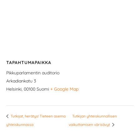
TAPAHTUMAPAIKKA
Pikkuparlamentin auditorio
Arkadiankatu 3
Helsinki
,
00100
Suomi
+ Google Map
Tutkijat, herätys! Tieteen asema
Tutkijan yhteiskunnallisen
yhteiskunnassa
vaikuttamisen värisävyt