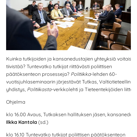
Kuinka tutkijoiden ja kansanedustajien yhteyksiä voitaisiin
tiivistää? Tuntevatko tutkijat riittävästi poliittisen
päätöksenteon prosesseja?
Politiikka
-lehden 60-
vuotisjuhlaseminaarin järjestävät Tutkas, Valtiotieteellinen
yhdistys,
Politiikasta
-verkkolehti ja Tieteentekijöiden liitto.
Ohjelma
klo 16.00 Avaus, Tutkaksen hallituksen jäsen, kansanedus
Ilkka Kantola
(sd.)
klo 16.10 Tuntevatko tutkijat poliittisen päätöksenteon