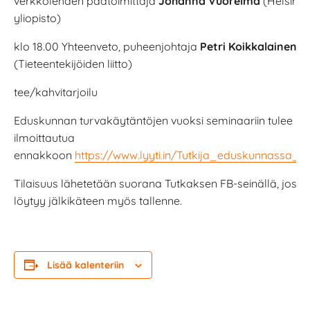
verkkolehden päätoimittaja
Johanna Vuorelma
(Helsingi
yliopisto)
klo 18.00 Yhteenveto, puheenjohtaja
Petri Koikkalainen
(Tieteentekijöiden liitto)
tee/kahvitarjoilu
Eduskunnan turvakäytäntöjen vuoksi seminaariin tulee
ilmoittautua
ennakkoon
https://www.lyyti.in/Tutkija_eduskunnassa_2
Tilaisuus lähetetään suorana Tutkaksen FB-seinällä, josta
löytyy jälkikäteen myös tallenne.
Lisää kalenteriin