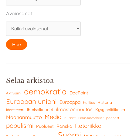
Avainsanat
Selaa arkistoa
demokratia
DocPoint
Aktivismi
Euroopan unioni
Eurooppa
Historia
hallitus
ilmastonmuutos
Ihmisoikeudet
Kysy politiikasta
Identiteetti
Media
Maahanmuutto
nuoret
podcast
Perussuomalaiset
populismi
Retoriikka
Ranska
Puolueet
Suomi