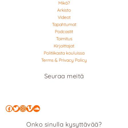
Mikä?
Arkisto
Videot
Tapahtumat
Podcastit
Toimitus
Kirjoittajat
Politiikasta kouluissa
Terms & Privacy Policy
Seuraa meitä
Facebook
Twitter
Instagram
Vimeo
SoundCloud
Onko sinulla kysyttävää?