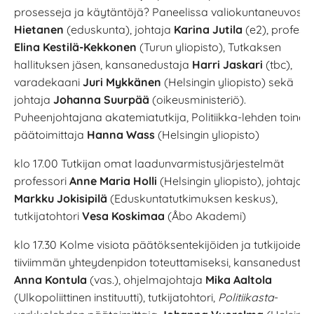
prosesseja ja käytäntöjä? Paneelissa valiokuntaneuvos
Ol
Hietanen
(eduskunta), johtaja
Karina Jutila
(e2), professo
Elina Kestilä-Kekkonen
(Turun yliopisto), Tutkaksen
hallituksen jäsen, kansanedustaja
Harri Jaskari
(tbc),
varadekaani
Juri Mykkänen
(Helsingin yliopisto) sekä
jo
htaja
Johanna Suurpää
(oikeusministeriö).
Puheenjohtajana akatemiatutkija, Politiikka-lehden toinen
päätoimittaja
Hanna Wass
(Helsingin yliopisto)
klo 17.00 Tutkijan omat laadunvarmistusjärjestelmät
professori
Anne Maria Holli
(Helsingin yliopisto), johtaja
Markku Jokisipilä
(Eduskuntatutkimuksen keskus),
tutkijatohtori
Vesa Koskimaa
(Åbo Akademi)
klo 17.30 Kolme visiota päätöksentekijöiden ja tutkijoiden
tiiviimmän yhteydenpidon toteuttamiseksi, kansanedustaj
Anna Kontula
(vas.), ohjelmajohtaja
Mika Aaltola
(Ulkopoliittinen instituutti), tutkijatohtori,
Politiikasta
-