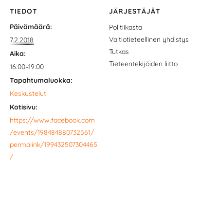
TIEDOT
JÄRJESTÄJÄT
Päivämäärä:
Politiikasta
Valtiotieteellinen yhdistys
7.2.2018
Tutkas
Aika:
Tieteentekijöiden liitto
16:00–19:00
Tapahtumaluokka:
Keskustelut
Kotisivu:
https://www.facebook.com
/events/198484880732561/
permalink/199432507304465
/