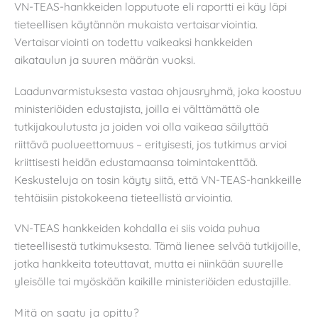
VN-TEAS-hankkeiden lopputuote eli raportti ei käy läpi
tieteellisen käytännön mukaista vertaisarviointia.
Vertaisarviointi on todettu vaikeaksi hankkeiden
aikataulun ja suuren määrän vuoksi.
Laadunvarmistuksesta vastaa ohjausryhmä, joka koostuu
ministeriöiden edustajista, joilla ei välttämättä ole
tutkijakoulutusta ja joiden voi olla vaikeaa säilyttää
riittävä puolueettomuus – erityisesti, jos tutkimus arvioi
kriittisesti heidän edustamaansa toimintakenttää.
Keskusteluja on tosin käyty siitä, että VN-TEAS-hankkeille
tehtäisiin pistokokeena tieteellistä arviointia.
VN-TEAS hankkeiden kohdalla ei siis voida puhua
tieteellisestä tutkimuksesta. Tämä lienee selvää tutkijoille,
jotka hankkeita toteuttavat, mutta ei niinkään suurelle
yleisölle tai myöskään kaikille ministeriöiden edustajille.
Mitä on saatu ja opittu?