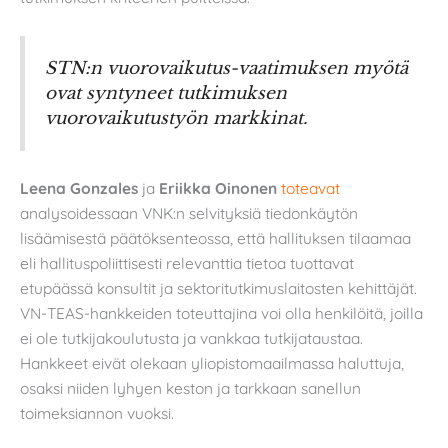
STN:n vuorovaikutus-vaatimuksen myötä
ovat syntyneet tutkimuksen
vuorovaikutustyön markkinat.
Leena Gonzales
ja
Eriikka Oinonen
toteavat
analysoidessaan VNK:n selvityksiä tiedonkäytön
lisäämisestä päätöksenteossa, että hallituksen tilaamaa
eli hallituspoliittisesti relevanttia tietoa tuottavat
etupäässä konsultit ja sektoritutkimuslaitosten kehittäjät.
VN-TEAS-hankkeiden toteuttajina voi olla henkilöitä, joilla
ei ole tutkijakoulutusta ja vankkaa tutkijataustaa.
Hankkeet eivät olekaan yliopistomaailmassa haluttuja,
osaksi niiden lyhyen keston ja tarkkaan sanellun
toimeksiannon vuoksi.