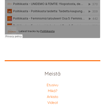
Meistä
Etusivu
Mikä?
Arkisto
Videot