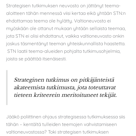
Strategisen tutkimuksen neuvosto on jättänyt teema-
aloitteen tähän mennessä viisi kertaa eikä yhtään STN:n
ehdottamaa teema ole hylätty. Valtioneuvosto ei
myöskään ole ottanut mukaan yhtään sellaista teemaa,
jota STN ei olisi ehdottanut, vaikka valtioneuvosto onkin
joskus täsmentänyt teeman yhteiskunnallista haastetta.
STN laatii teema-alueiden pohjalta tutkimusohjelmia,
joista se päättää itsenäisesti.
Strateginen tutkimus on pitkäjänteistä
akateemista tutkimusta, jota toteuttavat
tieteen kriteerein meritoituneet tekijät.
Jääkö poliittinen ohjaus strategisessa tutkimuksessa siis
tähän – kentältä tulleiden teemojen vahvistamiseen
valtioneuvostossa? Toki strategisen tutkimuksen