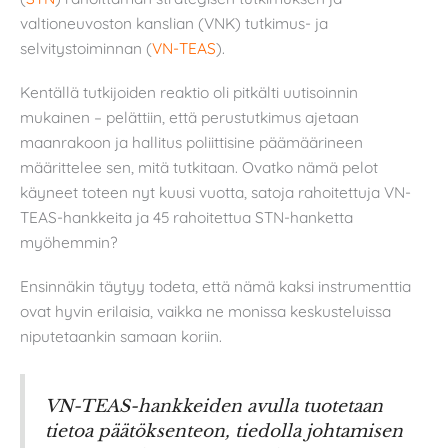
valtioneuvoston kanslian (VNK) tutkimus- ja
selvitystoiminnan (
VN-TEAS
).
Kentällä tutkijoiden reaktio oli pitkälti uutisoinnin
mukainen – pelättiin, että perustutkimus ajetaan
maanrakoon ja hallitus poliittisine päämäärineen
määrittelee sen, mitä tutkitaan. Ovatko nämä pelot
käyneet toteen nyt kuusi vuotta, satoja rahoitettuja VN-
TEAS-hankkeita ja 45 rahoitettua STN-hanketta
myöhemmin?
Ensinnäkin täytyy todeta, että nämä kaksi instrumenttia
ovat hyvin erilaisia, vaikka ne monissa keskusteluissa
niputetaankin samaan koriin.
VN-TEAS-hankkeiden avulla tuotetaan
tietoa päätöksenteon, tiedolla johtamisen