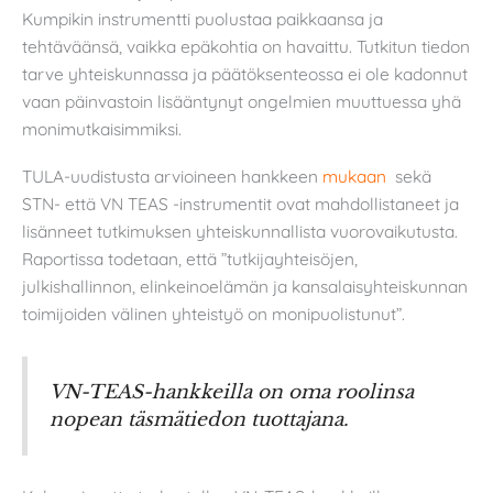
Kumpikin instrumentti puolustaa paikkaansa ja
tehtäväänsä, vaikka epäkohtia on havaittu. Tutkitun tiedon
tarve yhteiskunnassa ja päätöksenteossa ei ole kadonnut
vaan päinvastoin lisääntynyt ongelmien muuttuessa yhä
monimutkaisimmiksi.
TULA-uudistusta arvioineen hankkeen
mukaan
sekä
STN- että VN TEAS -instrumentit ovat mahdollistaneet ja
lisänneet tutkimuksen yhteiskunnallista vuorovaikutusta.
Raportissa todetaan, että ”tutkijayhteisöjen,
julkishallinnon, elinkeinoelämän ja kansalaisyhteiskunnan
toimijoiden välinen yhteistyö on monipuolistunut”.
VN-TEAS-hankkeilla on oma roolinsa
nopean täsmätiedon tuottajana.