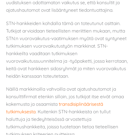
uudistuksen odottamaton vaikutus se, että konsultit ja
ajatushautomot ovat lisääntyneet tiedontuottajina.
STN-hankkeiden kohdalla tämä on toteutunut osittain.
Tutkijat arvioidaan tieteellisten meriittien mukaan, mutta
STN:n vuorovaikutus-vaatimuksen myötä ovat syntyneet
tutkimuksen vuorovaikutustyön markkinat. STN-
hankkeilta vaaditaan tutkimuksen
vuorovaikutussuunnitelma ja -työpaketti, jossa kerrotaan,
keitä ovat hankkeen sidosryhmät ja miten vuorovaikutus
heidän kanssaan toteutetaan.
Näillä markkinoilla vahvoilla ovat ajatushautomot ja
konsulttifirmat etenkin silloin, jos tutkijat itse eivät omaa
kokemusta ja osaamista
transdisiplinäärisestä
tutkimuksesta
. Kuitenkin STN-hankkeista on tullut
haluttuja ja tiedeyhteisössä arvostettuja
tutkimushankkeita, joissa tuotetaan tietoa tieteellisen
tutkimuksen kriteerien puitteissa.