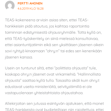
PERTTI AHONEN
4.6.2019 KLO 16:28
TEAS-kokeneena arvioin asiaa siten, ettei TEAS-
hankkeisiin pidä sitoutua, jos kaihtaa raportointia
toiminnan edistymisestä ohjausryhmälle. Totta kyllä on,
että TEAS-työskentely on siinä mielessä konsultoivaa,
ettei asiantuntijatiimin eikä sen yksittäisen jäsenen oikein
sovi ryhtyä kinaamaan ”ohry:n” tai edes sen kenenkään
jäsenen kanssa.
Usein on tuntunut siltä, ettei ”poliittista ohjausta” tule,
koskapa ohry:n jäsenet ovat virkamiehiä. ”Hallinnollista
ohjausta” saattaa kyllä tulla. Toisaalta sikäli kuin ohry:t
edustavat useita ministeriöitä, selvitystiimillä ei ole
vastapuolenaan yhteistahtoista ohjaustahoa.
Allekirjoitan sen jutussa esiintyvän ajatuksen, että monet
TEAS-hankkeista ovat budjeteiltaan niin rajoitettuja, ettei