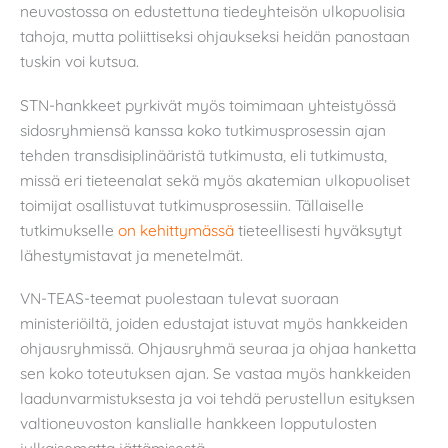
neuvostossa on edustettuna tiedeyhteisön ulkopuolisia
tahoja, mutta poliittiseksi ohjaukseksi heidän panostaan
tuskin voi kutsua.
STN-hankkeet pyrkivät myös toimimaan yhteistyössä
sidosryhmiensä kanssa koko tutkimusprosessin ajan
tehden transdisiplinääristä tutkimusta, eli tutkimusta,
missä eri tieteenalat sekä myös akatemian ulkopuoliset
toimijat osallistuvat tutkimusprosessiin. Tällaiselle
tutkimukselle
on kehittymässä
tieteellisesti hyväksytyt
lähestymistavat ja menetelmät.
VN-TEAS-teemat puolestaan tulevat suoraan
ministeriöiltä, joiden edustajat istuvat myös hankkeiden
ohjausryhmissä. Ohjausryhmä seuraa ja ohjaa hanketta
sen koko toteutuksen ajan. Se vastaa myös hankkeiden
laadunvarmistuksesta ja voi tehdä perustellun esityksen
valtioneuvoston kanslialle hankkeen lopputulosten