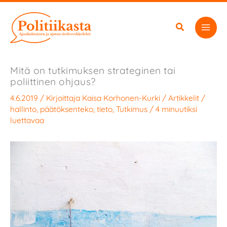
Siirry
sisältöön
Mitä on tutkimuksen strateginen tai
poliittinen ohjaus?
4.6.2019
/ Kirjoittaja
Kaisa Korhonen-Kurki
/
Artikkelit
/
hallinto
,
päätöksenteko
,
tieto
,
Tutkimus
/
4 minuutiksi
luettavaa