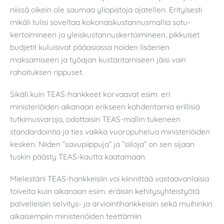
niissä oikein ole saumaa yliopistoja ajatellen. Erityisesti
mikäli tulisi soveltaa kokonaiskustannusmallia sotu-
kertoimineen ja yleiskustannuskertoimineen, pikkuiset
budjetit kuluisivat pääasiassa noiden lisäerien
maksamiseen ja työajan kustantamiseen jäisi vain
rahoituksen rippuset.
Sikäli kuin TEAS-hankkeet korvaavat esim. eri
ministeriöiden aikanaan erikseen kohdentamia erillisiä
tutkimusvaroja, odottaisin TEAS-mallin tukeneen
standardointia ja ties vaikka vuoropuhelua ministeriöiden
kesken. Niiden ”savupiippuja” ja ”siiloja” on sen sijaan
tuskin päästy TEAS-kautta kaatamaan.
Mielestäni TEAS-hankkeisiin voi kiinnittää vastaavanlaisia
toiveita kuin aikanaan esim. eräisiin kehitysyhteistyötä
palvelleisiin selvitys- ja arviointihankkeisiin sekä muihinkin
aikaisempiin ministeriöiden teettämiin