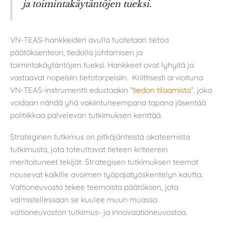
ja toimintakäytäntöjen tueksi.
VN-TEAS-hankkeiden avulla tuotetaan tietoa
päätöksenteon, tiedolla johtamisen ja
toimintakäytäntöjen tueksi. Hankkeet ovat lyhyitä ja
vastaavat nopeisiin tietotarpeisiin. Kriittisesti arvioituna
VN-TEAS-instrumentti edustaakin
”tiedon tilaamista
”, joka
voidaan nähdä yhä vakiintuneempana tapana jäsentää
politiikkaa palvelevan tutkimuksen kenttää.
Strateginen tutkimus on pitkäjänteistä akateemista
tutkimusta, jota toteuttavat tieteen kriteerein
meritoituneet tekijät. Strategisen tutkimuksen teemat
nousevat kaikille avoimen työpajatyöskentelyn kautta.
Valtioneuvosto tekee teemoista päätöksen, jota
valmistellessaan se kuulee muun muassa
valtioneuvoston tutkimus- ja innovaationeuvostoa.