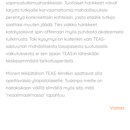
sopimustutkimushankkeisiin. Tuollaiset hankkeet voivat
tarjota tutkijalle korvaamattomia mahdollisuuksia
perehtyä konkreettisiin kohteisiin, joista etäälle tutkija
saattaisi muuten jäädä. Ties vaikka hankkeet
katalysoisivat spin-offeinaan myös puhdasta akateemista
tutkimusta. Toki kysymys on kuitenkin vain TEAS-
sabluunan mahdollisesta toissijaisesta suotuisasta
vaikutuksesta, ei sen sijaan TEAS:in läheskään
keskeisimmästä tarkoitusperästä.
Monen tekijätahon TEAS-tiimitkin saattavat olla
opettavaisia yliopistolaiselle. Tuskinpa meille on
haitaksikaan välillä silmäillä myös sitä, mitä
”reaalimaailmassa” tapahtuu.
Vastaa