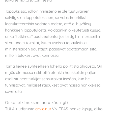
julkaisematta jättämisestä.
Tapauksissa, jolloin ministeriö ei ole tyytyväinen
selvityksen lopputulokseen, se voi esimerkiksi
laatukriteereihin vedoten todeta, että ei hyväksy
hankkeen lopputulosta. Voidaankin oikeutetusti kysyä,
onko ”tutkimus” puolueetonta, jos tiettyihin intresseihin
sitoutuneet toimijat, kuten useissa tapauksissa
ministeriöiden edustajat, pääsevät päättämään siitä,
milloin tulokset ovat kunnossa.
Tämä lienee suhteellisen lähellä poliittista ohjausta. On
myös olemassa riski, että etenkin hankkeisiin paljon
osallistuneet tutkijat sensuroivat itseään, kun he
tunnistavat, millaiset rajaukset ovat näissä hankkeissa
soveliaita.
Onko tutkimuksen laatu kärsinyt?
TULA-uudistusta
arvioinut
VN-TEAS-hanke kysyy, oliko