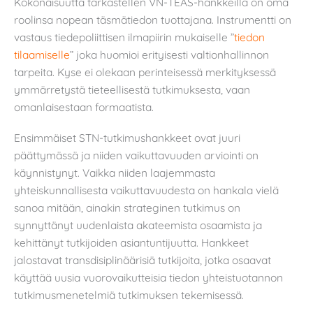
Kokonaisuutta tarkastellen VN-TEAS-hankkeilla on oma
roolinsa nopean täsmätiedon tuottajana. Instrumentti on
vastaus tiedepoliittisen ilmapiirin mukaiselle ”
tiedon
tilaamiselle
” joka huomioi erityisesti valtionhallinnon
tarpeita. Kyse ei olekaan perinteisessä merkityksessä
ymmärretystä tieteellisestä tutkimuksesta, vaan
omanlaisestaan formaatista.
Ensimmäiset STN-tutkimushankkeet ovat juuri
päättymässä ja niiden vaikuttavuuden arviointi on
käynnistynyt. Vaikka niiden laajemmasta
yhteiskunnallisesta vaikuttavuudesta on hankala vielä
sanoa mitään, ainakin strateginen tutkimus on
synnyttänyt uudenlaista akateemista osaamista ja
kehittänyt tutkijoiden asiantuntijuutta. Hankkeet
jalostavat transdisiplinäärisiä tutkijoita, jotka osaavat
käyttää uusia vuorovaikutteisia tiedon yhteistuotannon
tutkimusmenetelmiä tutkimuksen tekemisessä.