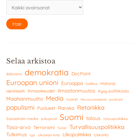
Selaa arkistoa
demokratia
DocPoint
Aktivismi
Euroopan unioni
Eurooppa
Historia
hallitus
ilmastonmuutos
Ihmisoikeudet
Kysy politiikasta
Identiteetti
Media
Maahanmuutto
nuoret
podcast
Perussuomalaiset
populismi
Retoriikka
Ranska
Puolueet
Suomi
talous
Sosiaalinen media
sukupuoli
talouspolitiikka
Turvallisuuspolitiikka
Tasa-arvo
Terrorismi
Turkki
Tutkimus
Ulkopolitiikka
Uskonto
työ
Ukrainan kriisi