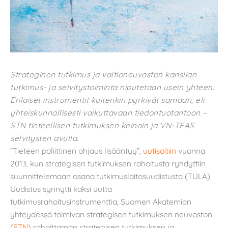
Strateginen tutkimus ja valtioneuvoston kanslian
tutkimus- ja selvitystoiminta niputetaan usein yhteen.
Erilaiset instrumentit kuitenkin pyrkivät samaan, eli
yhteiskunnallisesti vaikuttavaan tiedontuotantoon –
STN tieteellisen tutkimuksen keinoin ja VN-TEAS
selvitysten avulla.
”Tieteen poliittinen ohjaus lisääntyy”
,
uutisoitiin
vuonna
2013, kun strategisen tutkimuksen rahoitusta ryhdyttiin
suunnittelemaan osana tutkimuslaitosuudistusta (TULA).
Uudistus synnytti kaksi uutta
tutkimusrahoitusinstrumenttia, Suomen Akatemian
yhteydessä toimivan strategisen tutkimuksen neuvoston
(
STN
) rahoittaman strategisen tutkimuksen ja