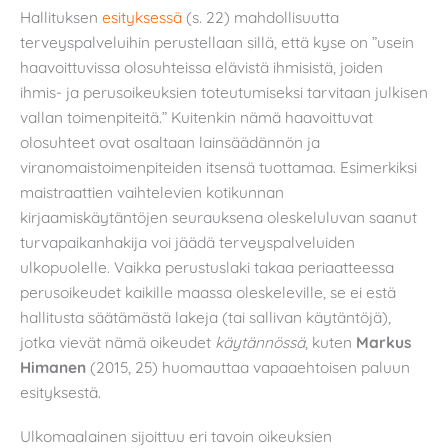
Hallituksen
esityksessä
(s. 22) mahdollisuutta
terveyspalveluihin perustellaan sillä, että kyse on ”usein
haavoittuvissa olosuhteissa elävistä ihmisistä, joiden
ihmis- ja perusoikeuksien toteutumiseksi tarvitaan julkisen
vallan toimenpiteitä.” Kuitenkin nämä haavoittuvat
olosuhteet ovat osaltaan lainsäädännön ja
viranomaistoimenpiteiden itsensä tuottamaa. Esimerkiksi
maistraattien vaihtelevien kotikunnan
kirjaamiskäytäntöjen seurauksena oleskeluluvan saanut
turvapaikanhakija voi jäädä terveyspalveluiden
ulkopuolelle. Vaikka perustuslaki takaa periaatteessa
perusoikeudet kaikille maassa oleskeleville, se ei estä
hallitusta säätämästä lakeja (tai sallivan käytäntöjä),
jotka vievät nämä oikeudet
käytännössä
, kuten
Markus
Himanen
(2015, 25) huomauttaa vapaaehtoisen paluun
esityksestä.
Ulkomaalainen sijoittuu eri tavoin oikeuksien