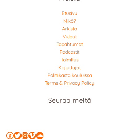
Etusivu
Mikä?
Arkisto
Videot
Tapahtumat
Podcastit
Toimitus
Kirjoittajat
Politiikasta kouluissa
Terms & Privacy Policy
Seuraa meitä
Facebook
Twitter
Instagram
Vimeo
SoundCloud