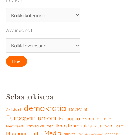
Luokat
Avainsanat
Selaa arkistoa
demokratia
DocPoint
Aktivismi
Euroopan unioni
Eurooppa
Historia
hallitus
ilmastonmuutos
Ihmisoikeudet
Kysy politiikasta
Identiteetti
Media
Maahanmuutto
nuoret
podcast
Perussuomalaiset