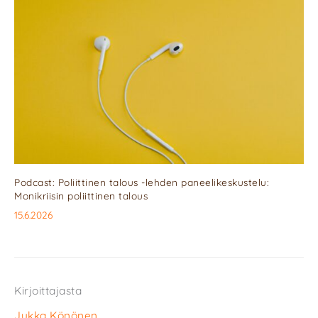
Podcast: Poliittinen talous -lehden paneelikeskustelu:
Monikriisin poliittinen talous
15.6.2026
Kirjoittajasta
Jukka Könönen