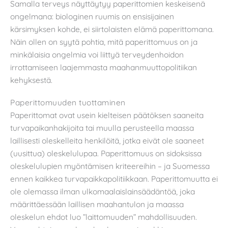
Samalla terveys näyttäytyy paperittomien keskeisenä
ongelmana: biologinen ruumis on ensisijainen
kärsimyksen kohde, ei siirtolaisten elämä paperittomana.
Näin ollen on syytä pohtia, mitä paperittomuus on ja
minkälaisia ongelmia voi liittyä terveydenhoidon
irrottamiseen laajemmasta maahanmuuttopolitiikan
kehyksestä.
Paperittomuuden tuottaminen
Paperittomat ovat usein kielteisen päätöksen saaneita
turvapaikanhakijoita tai muulla perusteella maassa
laillisesti oleskelleita henkilöitä, jotka eivät ole saaneet
(uusittua) oleskelulupaa. Paperittomuus on sidoksissa
oleskelulupien myöntämisen kriteereihin – ja Suomessa
ennen kaikkea turvapaikkapolitiikkaan. Paperittomuutta ei
ole olemassa ilman ulkomaalaislainsäädäntöä, joka
määrittäessään laillisen maahantulon ja maassa
oleskelun ehdot luo ”laittomuuden” mahdollisuuden.