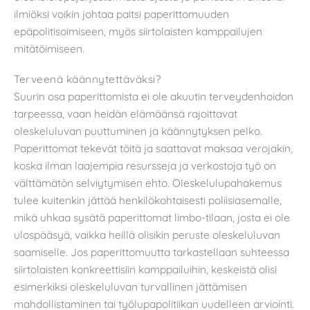
ilmiöksi voikin johtaa paitsi paperittomuuden
epäpolitisoimiseen, myös siirtolaisten kamppailujen
mitätöimiseen.
Terveenä käännytettäväksi?
Suurin osa paperittomista ei ole akuutin terveydenhoidon
tarpeessa, vaan heidän elämäänsä rajoittavat
oleskeluluvan puuttuminen ja käännytyksen pelko.
Paperittomat tekevät töitä ja saattavat maksaa verojakin,
koska ilman laajempia resursseja ja verkostoja työ on
välttämätön selviytymisen ehto. Oleskelulupahakemus
tulee kuitenkin jättää henkilökohtaisesti poliisiasemalle,
mikä uhkaa sysätä paperittomat limbo-tilaan, josta ei ole
ulospääsyä, vaikka heillä olisikin peruste oleskeluluvan
saamiselle. Jos paperittomuutta tarkastellaan suhteessa
siirtolaisten konkreettisiin kamppailuihin, keskeistä olisi
esimerkiksi oleskeluluvan turvallinen jättämisen
mahdollistaminen tai työlupapolitiikan uudelleen arviointi.