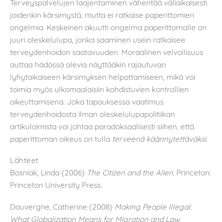
Terveyspalvelujen laajentaminen vähentää väliaikaisesti
joidenkin kärsimystä, mutta ei ratkaise paperittomien
ongelmia. Keskeinen akuutti ongelma paperittomalle on
juuri oleskelulupa, jonka saaminen usein ratkaisee
terveydenhoidon saatavuuden. Moraalinen velvollisuus
auttaa hädässä olevia näyttääkin rajautuvan
lyhytaikaiseen kärsimyksen helpottamiseen, mikä voi
toimia myös ulkomaalaisiin kohdistuvien kontrollien
oikeuttamisena. Joka tapauksessa vaatimus
terveydenhoidosta ilman oleskelulupapolitiikan
artikuloimista voi johtaa paradoksaalisesti siihen, että
paperittoman oikeus on tulla
terveenä käännytettäväksi.
Lähteet
Bosniak, Linda (2006)
The Citizen and the Alien
. Princeton:
Princeton University Press.
Dauvergne, Catherine (2008)
Making People Illegal:
What Globalization Means for Migration and Law
.