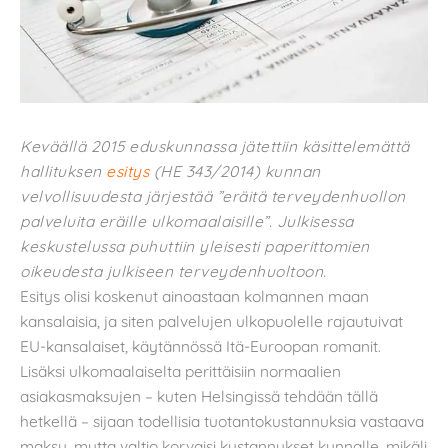
Keväällä 2015 eduskunnassa jätettiin käsittelemättä
hallituksen
esitys
(HE 343/2014) kunnan
velvollisuudesta järjestää ”eräitä terveydenhuollon
palveluita eräille ulkomaalaisille”. Julkisessa
keskustelussa puhuttiin yleisesti paperittomien
oikeudesta julkiseen terveydenhuoltoon.
Esitys olisi koskenut ainoastaan kolmannen maan
kansalaisia, ja siten palvelujen ulkopuolelle rajautuivat
EU-kansalaiset, käytännössä Itä-Euroopan romanit.
Lisäksi ulkomaalaiselta perittäisiin normaalien
asiakasmaksujen – kuten Helsingissä tehdään tällä
hetkellä – sijaan todellisia tuotantokustannuksia vastaava
maksu, mutta valtio korvaisi kustannukset kunnalle, mikäli