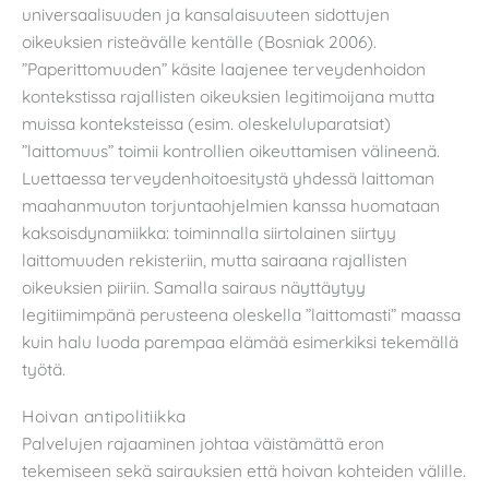
universaalisuuden ja kansalaisuuteen sidottujen
oikeuksien risteävälle kentälle (Bosniak 2006).
”Paperittomuuden” käsite laajenee terveydenhoidon
kontekstissa rajallisten oikeuksien legitimoijana mutta
muissa konteksteissa (esim. oleskeluluparatsiat)
”laittomuus” toimii kontrollien oikeuttamisen välineenä.
Luettaessa terveydenhoitoesitystä yhdessä laittoman
maahanmuuton torjuntaohjelmien kanssa huomataan
kaksoisdynamiikka: toiminnalla siirtolainen siirtyy
laittomuuden rekisteriin, mutta sairaana rajallisten
oikeuksien piiriin. Samalla sairaus näyttäytyy
legitiimimpänä perusteena oleskella ”laittomasti” maassa
kuin halu luoda parempaa elämää esimerkiksi tekemällä
työtä.
Hoivan antipolitiikka
Palvelujen rajaaminen johtaa väistämättä eron
tekemiseen sekä sairauksien että hoivan kohteiden välille.