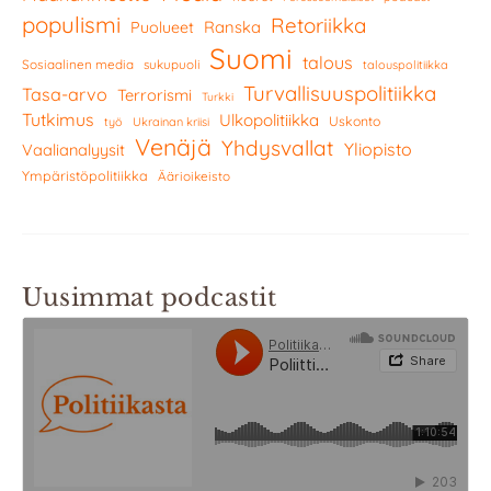
populismi
Retoriikka
Ranska
Puolueet
Suomi
talous
Sosiaalinen media
sukupuoli
talouspolitiikka
Turvallisuuspolitiikka
Tasa-arvo
Terrorismi
Turkki
Tutkimus
Ulkopolitiikka
Uskonto
työ
Ukrainan kriisi
Venäjä
Yhdysvallat
Yliopisto
Vaalianalyysit
Ympäristöpolitiikka
Äärioikeisto
Uusimmat podcastit