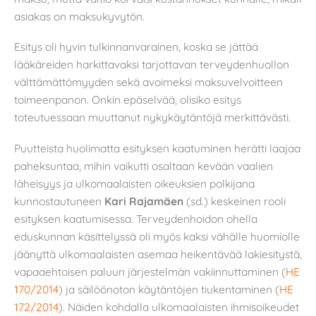
asiakas on maksukyvytön.
Esitys oli hyvin tulkinnanvarainen, koska se jättää
lääkäreiden harkittavaksi tarjottavan terveydenhuollon
välttämättömyyden sekä avoimeksi maksuvelvoitteen
toimeenpanon. Onkin epäselvää, olisiko esitys
toteutuessaan muuttanut nykykäytäntöjä merkittävästi.
Puutteista huolimatta esityksen kaatuminen herätti laajaa
paheksuntaa, mihin vaikutti osaltaan kevään vaalien
läheisyys ja ulkomaalaisten oikeuksien polkijana
kunnostautuneen
Kari Rajamäen
(sd.) keskeinen rooli
esityksen kaatumisessa. Terveydenhoidon ohella
eduskunnan käsittelyssä oli myös kaksi vähälle huomiolle
jäänyttä ulkomaalaisten asemaa heikentävää lakiesitystä,
vapaaehtoisen paluun järjestelmän vakiinnuttaminen (
HE
170/2014
) ja säilöönoton käytäntöjen tiukentaminen (
HE
172/2014
). Näiden kohdalla ulkomaalaisten ihmisoikeudet