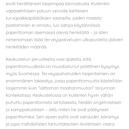
eivät herättäneet laajempaa kiinnostusta. Kuitenkin
vapaaehtoisen paluun velvoite kielteisen
turvapaikkapäätöksen saaneille, joiden maasta
poistaminen ei onnistu, luo satoja käytännössä
paperittoman asemassa olevia henkilöitä – ja siten
nimenomaan lisää terveyspalvelujen ulkopuolella jäävien
henkilöiden määrää.
Keskustelun perusteella voisi ajatella, että
paperittomuudesta on muodostunut poliittinen kysymys
myös Suomessa. Terveyspalveluiden laajentamien on
ensimmäinen lakiesitys, jossa paperittomuutta käsitellään
laajemmin kuin ”laittoman maahanmuuton” torjunnan
kontekstissa. Keskustelussa on kuitenkin hyvin vähän
puhuttu paperittomista siirtolaisista, heidän ongelmistaan
ja kamppailuistaan – siitä, miten he ovat päätyneet
paperittomiksi. Sen sijaan esillä ovat sairaudet, kärsimys
ja jopa mahdollisten tartuntatautien leviämisen vaara.