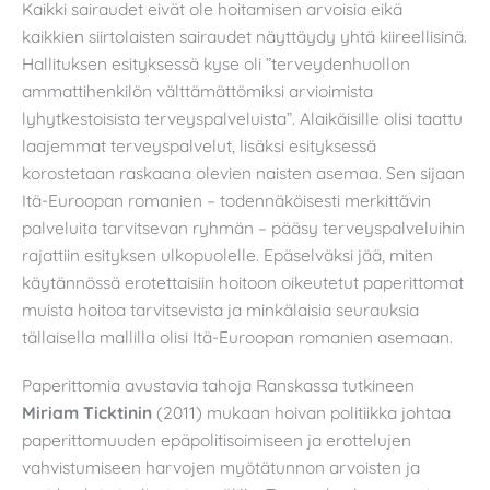
Kaikki sairaudet eivät ole hoitamisen arvoisia eikä
kaikkien siirtolaisten sairaudet näyttäydy yhtä kiireellisinä.
Hallituksen esityksessä kyse oli ”terveydenhuollon
ammattihenkilön välttämättömiksi arvioimista
lyhytkestoisista terveyspalveluista”. Alaikäisille olisi taattu
laajemmat terveyspalvelut, lisäksi esityksessä
korostetaan raskaana olevien naisten asemaa. Sen sijaan
Itä-Euroopan romanien – todennäköisesti merkittävin
palveluita tarvitsevan ryhmän – pääsy terveyspalveluihin
rajattiin esityksen ulkopuolelle. Epäselväksi jää, miten
käytännössä erotettaisiin hoitoon oikeutetut paperittomat
muista hoitoa tarvitsevista ja minkälaisia seurauksia
tällaisella mallilla olisi Itä-Euroopan romanien asemaan.
Paperittomia avustavia tahoja Ranskassa tutkineen
Miriam Ticktinin
(2011) mukaan hoivan politiikka johtaa
paperittomuuden epäpolitisoimiseen ja erottelujen
vahvistumiseen harvojen myötätunnon arvoisten ja