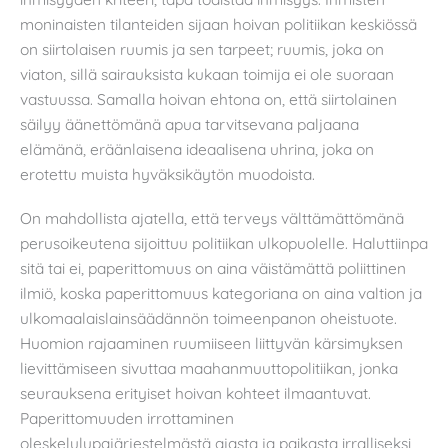
moninaisten tilanteiden sijaan hoivan politiikan keskiössä
on siirtolaisen ruumis ja sen tarpeet; ruumis, joka on
viaton, sillä sairauksista kukaan toimija ei ole suoraan
vastuussa. Samalla hoivan ehtona on, että siirtolainen
säilyy äänettömänä apua tarvitsevana paljaana
elämänä, eräänlaisena ideaalisena uhrina, joka on
erotettu muista hyväksikäytön muodoista.
On mahdollista ajatella, että terveys välttämättömänä
perusoikeutena sijoittuu politiikan ulkopuolelle. Haluttiinpa
sitä tai ei, paperittomuus on aina väistämättä poliittinen
ilmiö, koska paperittomuus kategoriana on aina valtion ja
ulkomaalaislainsäädännön toimeenpanon oheistuote.
Huomion rajaaminen ruumiiseen liittyvän kärsimyksen
lievittämiseen sivuttaa maahanmuuttopolitiikan, jonka
seurauksena erityiset hoivan kohteet ilmaantuvat.
Paperittomuuden irrottaminen
oleskelulupajärjestelmästä ajasta ja paikasta irralliseksi