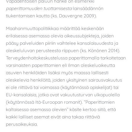
Vapaaehtoisen paluun hanke on esimerkki
paperittomuuden tuottamisesta
lainsäädännön
tiukentamisen kautta (ks. Dauvergne 2009).
Maahanmuuttopolitiikkaa määrittää keskenään
erilaisessa asemassa olevia oikeussubjekteja, joiden
pääsy palveluiden piiriin vaihtelee kansalaisuudesta ja
oleskeluluvan perusteesta riippuen (ks. Könönen 2014).
Terveydenhoitokeskustelussa paperittomalla tarkoitetaan
varsinaisten paperittomien eli ilman oleskeluoikeutta
asuvien henkilöiden lisäksi myös maassa laillisesti
oleskelevia henkilöitä, joiden yksityinen sairausvakuutus
ei ole riittävä tai voimassa (käytännössä opiskelijat) tai
EU-kansalaisia, jotka ovat vakuutusturvan ulkopuolella
(käytännössä Itä-Euroopan romanit). ”Paperittomien
kaltaisessa asemassa olevien” käsite kertoo siitä, että
kaikki lailliset asemat eivät aina takaa riittäviä
perusoikeuksia.