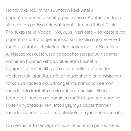
Nähtäväksi jää, mihin suuntaan keskustelu
paperittomuudesta kehittyy Suomessa. Käytännön työtä
siirtolaisten parissa tekevät tahot – kuten Global Clinic,
Pro-tukipiste ja Vapaa liikkuvuus -verkosto – tarkastelevat
paperittomuutta laajemmassa kontekstissa ja neuvovat
myös siirtolaisia oleskelulupien hakemisessa. Kuitenkin
julkisessa keskustelussa vapaaehtoisen paluun saama
vähäinen huomio viittaa vaikeuteen käsitellä
rajajärjestelmään liittyvää rakenteellista väkivaltaa.
Voidaan toki ajatella, että terveydenhoito on ensisijainen
ratkaisua vaativa akuutti ongelma, minkä jälkeen on
mahdollista käsitellä muita vähemmän kiireellisiä
teemoja. Huomion rajaaminen määrättyyn teemaan voi
kuitenkin johtaa siihen, että kysymys paperittomien
mahdollisuudesta laillistaa oleskelunsa jää huomioimatta.
On selvää, että terveys on kaikille kuuluva perusoikeus.