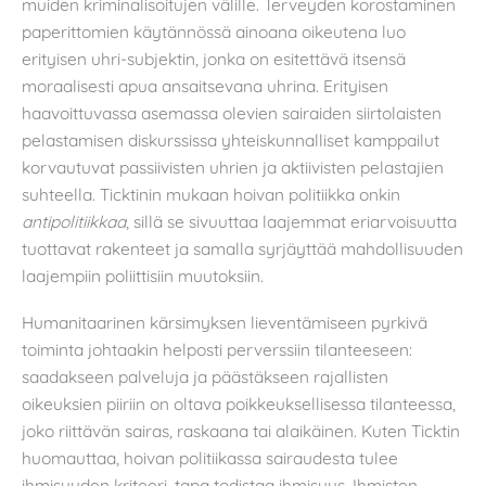
muiden kriminalisoitujen välille. Terveyden korostaminen
paperittomien käytännössä ainoana oikeutena luo
erityisen uhri-subjektin, jonka on esitettävä itsensä
moraalisesti apua ansaitsevana uhrina. Erityisen
haavoittuvassa asemassa olevien sairaiden siirtolaisten
pelastamisen diskurssissa yhteiskunnalliset kamppailut
korvautuvat passiivisten uhrien ja aktiivisten pelastajien
suhteella. Ticktinin mukaan hoivan politiikka onkin
antipolitiikkaa
, sillä se sivuuttaa laajemmat eriarvoisuutta
tuottavat rakenteet ja samalla syrjäyttää mahdollisuuden
laajempiin poliittisiin muutoksiin.
Humanitaarinen kärsimyksen lieventämiseen pyrkivä
toiminta johtaakin helposti perverssiin tilanteeseen:
saadakseen palveluja ja päästäkseen rajallisten
oikeuksien piiriin on oltava poikkeuksellisessa tilanteessa,
joko riittävän sairas, raskaana tai alaikäinen. Kuten Ticktin
huomauttaa, hoivan politiikassa sairaudesta tulee
ihmisyyden kriteeri, tapa todistaa ihmisyys. Ihmisten