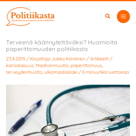
Siirry
sisältöön
Terveenä käännytettäväksi? Huomioita
paperittomuuden politiikasta
23.4.2015
/ Kirjoittaja
Jukka Könönen
/
Artikkelit
/
kansalaisuus
,
Maahanmuutto
,
paperittomuus
,
terveydenhuolto
,
ulkomaalaislaki
/
6 minuutiksi luettavaa