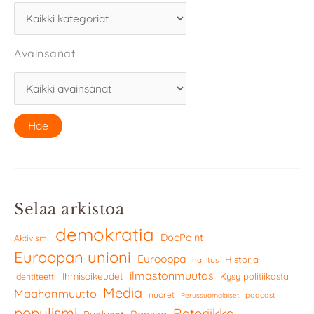
Avainsanat
Selaa arkistoa
demokratia
DocPoint
Aktivismi
Euroopan unioni
Eurooppa
Historia
hallitus
ilmastonmuutos
Ihmisoikeudet
Kysy politiikasta
Identiteetti
Media
Maahanmuutto
nuoret
podcast
Perussuomalaiset
populismi
Retoriikka