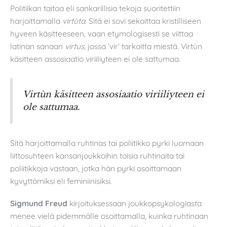
Politiikan taitoa eli sankarillisia tekoja suoritettiin
harjoittamalla
virtùta
. Sitä ei sovi sekoittaa kristilliseen
hyveen käsitteeseen, vaan etymologisesti se viittaa
latinan sanaan
virtus
, jossa ’vir’ tarkoitta miestä. Virtùn
käsitteen assosiaatio viriiliyteen ei ole sattumaa.
Virtùn käsitteen assosiaatio viriiliyteen ei
ole sattumaa.
Sitä harjoittamalla ruhtinas tai poliitikko pyrki luomaan
liittosuhteen kansanjoukkoihin toisia ruhtinaita tai
poliitikkoja vastaan, jotka hän pyrki osoittamaan
kyvyttömiksi eli feminiinisiksi.
Sigmund Freud
kirjoituksessaan joukkopsykologiasta
menee vielä pidemmälle osoittamalla, kuinka ruhtinaan