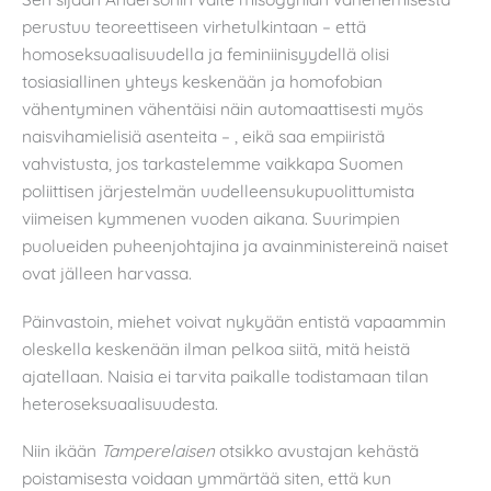
perustuu teoreettiseen virhetulkintaan – että
homoseksuaalisuudella ja feminiinisyydellä olisi
tosiasiallinen yhteys keskenään ja homofobian
vähentyminen vähentäisi näin automaattisesti myös
naisvihamielisiä asenteita – , eikä saa empiiristä
vahvistusta, jos tarkastelemme vaikkapa Suomen
poliittisen järjestelmän uudelleensukupuolittumista
viimeisen kymmenen vuoden aikana. Suurimpien
puolueiden puheenjohtajina ja avainministereinä naiset
ovat jälleen harvassa.
Päinvastoin, miehet voivat nykyään entistä vapaammin
oleskella keskenään ilman pelkoa siitä, mitä heistä
ajatellaan. Naisia ei tarvita paikalle todistamaan tilan
heteroseksuaalisuudesta.
Niin ikään
Tamperelaisen
otsikko avustajan kehästä
poistamisesta voidaan ymmärtää siten, että kun