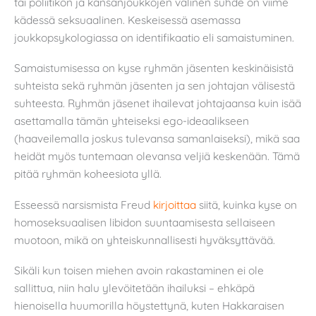
tai poliitikon ja kansanjoukkojen välinen suhde on viime
kädessä seksuaalinen. Keskeisessä asemassa
joukkopsykologiassa on identifikaatio eli samaistuminen.
Samaistumisessa on kyse ryhmän jäsenten keskinäisistä
suhteista sekä ryhmän jäsenten ja sen johtajan välisestä
suhteesta. Ryhmän jäsenet ihailevat johtajaansa kuin isää
asettamalla tämän yhteiseksi ego-ideaalikseen
(haaveilemalla joskus tulevansa samanlaiseksi), mikä saa
heidät myös tuntemaan olevansa veljiä keskenään. Tämä
pitää ryhmän koheesiota yllä.
Esseessä narsismista Freud
kirjoittaa
siitä, kuinka kyse on
homoseksuaalisen libidon suuntaamisesta sellaiseen
muotoon, mikä on yhteiskunnallisesti hyväksyttävää.
Sikäli kun toisen miehen avoin rakastaminen ei ole
sallittua, niin halu ylevöitetään ihailuksi – ehkäpä
hienoisella huumorilla höystettynä, kuten Hakkaraisen