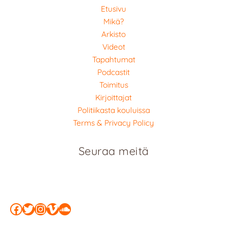
Etusivu
Mikä?
Arkisto
Videot
Tapahtumat
Podcastit
Toimitus
Kirjoittajat
Politiikasta kouluissa
Terms & Privacy Policy
Seuraa meitä
Facebook
Twitter
Instagram
Vimeo
SoundCloud