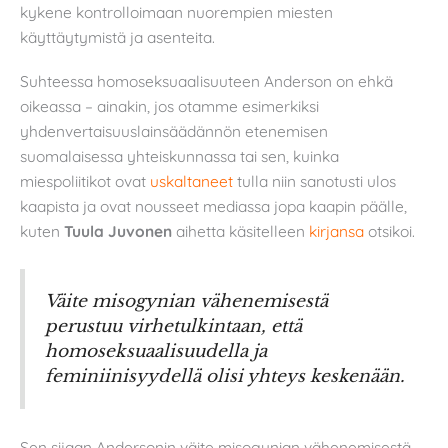
kykene kontrolloimaan nuorempien miesten
käyttäytymistä ja asenteita.
Suhteessa homoseksuaalisuuteen Anderson on ehkä
oikeassa – ainakin, jos otamme esimerkiksi
yhdenvertaisuuslainsäädännön etenemisen
suomalaisessa yhteiskunnassa tai sen, kuinka
miespoliitikot ovat
uskaltaneet
tulla niin sanotusti ulos
kaapista ja ovat nousseet mediassa jopa kaapin päälle,
kuten
Tuula Juvonen
aihetta käsitelleen
kirjansa
otsikoi.
Väite misogynian vähenemisestä
perustuu virhetulkintaan, että
homoseksuaalisuudella ja
feminiinisyydellä olisi yhteys keskenään.
Sen sijaan Andersonin väite misogynian vähenemisestä