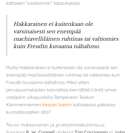
kaltaisen ”vaalisonnin” tapauksessa.
Hakkarainen ei kuitenkaan ole
varsinaisesti sen enempää
machiavelliläinen ruhtinas tai valtiomies
kuin Freudin kuvaama isähahmo.
Mutta Hakkarainen ei kuitenkaan ole varsinaisesti sen
enempää machiavelliläinen ruhtinas tai valtiomies kuin
Freudin kuvaama isähahmo. Miksi sitten
perussuomalaisten kannattaa kierrättää häntä oman
vaalipiirin ulkopuolella Tampereen Teiskon
Kämmenniemen
Kessan baarin
kaltaisessa paikassa
kunnallisvaalien alla?
Teuvo Hakkarainen ja protestimaskuliinisuus
Sosiologi
R. W. Connell
yhdessä
Tim Carriganin
ja
John