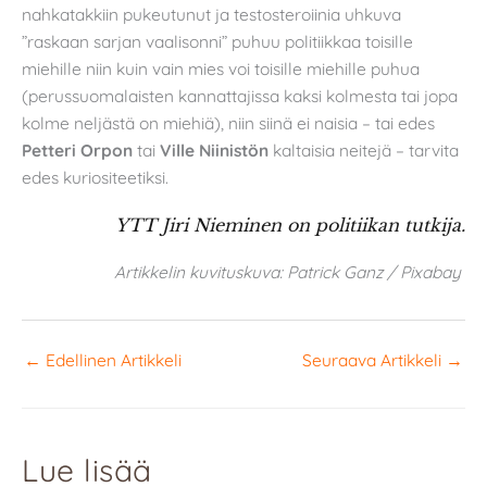
nahkatakkiin pukeutunut ja testosteroiinia uhkuva
”raskaan sarjan vaalisonni” puhuu politiikkaa toisille
miehille niin kuin vain mies voi toisille miehille puhua
(perussuomalaisten kannattajissa kaksi kolmesta tai jopa
kolme neljästä on miehiä), niin siinä ei naisia – tai edes
Petteri Orpon
tai
Ville Niinistön
kaltaisia neitejä – tarvita
edes kuriositeetiksi.
YTT Jiri Nieminen on politiikan tutkija.
Artikkelin kuvituskuva: Patrick Ganz / Pixabay
←
Edellinen Artikkeli
Seuraava Artikkeli
→
Lue lisää