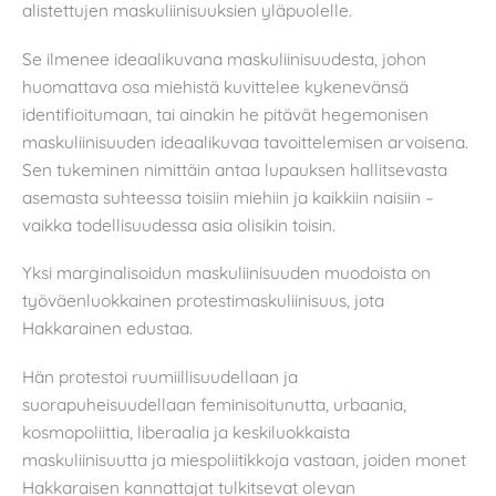
alistettujen maskuliinisuuksien yläpuolelle.
Se ilmenee ideaalikuvana maskuliinisuudesta, johon
huomattava osa miehistä kuvittelee kykenevänsä
identifioitumaan, tai ainakin he pitävät hegemonisen
maskuliinisuuden ideaalikuvaa tavoittelemisen arvoisena.
Sen tukeminen nimittäin antaa lupauksen hallitsevasta
asemasta suhteessa toisiin miehiin ja kaikkiin naisiin –
vaikka todellisuudessa asia olisikin toisin.
Yksi marginalisoidun maskuliinisuuden muodoista on
työväenluokkainen protestimaskuliinisuus, jota
Hakkarainen edustaa.
Hän protestoi ruumiillisuudellaan ja
suorapuheisuudellaan feminisoitunutta, urbaania,
kosmopoliittia, liberaalia ja keskiluokkaista
maskuliinisuutta ja miespoliitikkoja vastaan, joiden monet
Hakkaraisen kannattajat tulkitsevat olevan