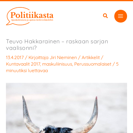
Siirry
sisältöön
Teuvo Hakkarainen – raskaan sarjan
vaalisonni?
13.4.2017
/ Kirjoittaja
Jiri Nieminen
/
Artikkelit
/
Kuntavaalit 2017
,
maskuliinisuus
,
Perussuomalaiset
/
5
minuutiksi luettavaa