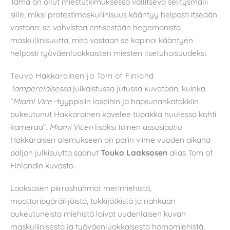
Tämä on ollut miestutkimuksessa vallitseva selitysmalli
sille, miksi protestimaskuliinisuus kääntyy helposti itseään
vastaan: se vahvistaa entisestään hegemonista
maskuliinisuutta, mitä vastaan se kapinoi kääntyen
helposti työväenluokkaisten miesten itsetuhoisuudeksi.
Teuvo Hakkarainen ja Tom of Finland
Tamperelaisessa
julkaistussa jutussa kuvataan, kuinka
”
Miami Vice
-tyyppisiin laseihin ja hapsunahkatakkiin
pukeutunut Hakkarainen kävelee tupakka huulessa kohti
kameraa”.
Miami Vicen
lisäksi toinen assosiaatio
Hakkaraisen olemukseen on parin viime vuoden aikana
paljon julkisuutta saanut
Touko Laaksosen
alias Tom of
Finlandin kuvasto.
Laaksosen piirroshahmot merimiehistä,
moottoripyöräilijöistä, tukkijätkistä ja nahkaan
pukeutuneista miehistä loivat uudenlaisen kuvan
maskuliinisesta ja työväenluokkaisesta homomiehistä,