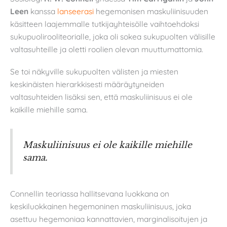
Leen
kanssa
lanseerasi
hegemonisen maskuliinisuuden
käsitteen laajemmalle tutkijayhteisölle vaihtoehdoksi
sukupuolirooliteorialle, joka oli sokea sukupuolten välisille
valtasuhteille ja oletti roolien olevan muuttumattomia.
Se toi näkyville sukupuolten välisten ja miesten
keskinäisten hierarkkisesti määräytyneiden
valtasuhteiden lisäksi sen, että maskuliinisuus ei ole
kaikille miehille sama.
Maskuliinisuus ei ole kaikille miehille
sama.
Connellin teoriassa hallitsevana luokkana on
keskiluokkainen hegemoninen maskuliinisuus, joka
asettuu hegemoniaa kannattavien, marginalisoitujen ja