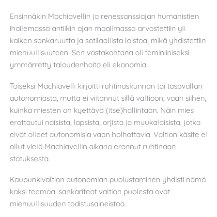
Ensinnäkin Machiavellin ja renessanssiajan humanistien
ihailemassa antiikin ajan maailmassa arvostettiin yli
kaiken sankaruutta ja sotilaallista loistoa, mikä yhdistettiin
miehuullisuuteen. Sen vastakohtana oli feminiiniseksi
ymmärretty taloudenhoito eli ekonomia.
Toiseksi Machiavelli kirjoitti ruhtinaskunnan tai tasavallan
autonomiasta, mutta ei viitannut sillä valtioon, vaan siihen,
kuinka miesten on kyettävä (itse)hallintaan. Näin mies
erottautui naisista, lapsista, orjista ja muukalaisista, jotka
eivät olleet autonomisia vaan holhottavia. Valtion käsite ei
ollut vielä Machiavellin aikana eronnut ruhtinaan
statuksesta.
Kaupunkivaltion autonomian puolustaminen yhdisti nämä
kaksi teemaa: sankariteot valtion puolesta ovat
miehuullisuuden todistusaineistoa.