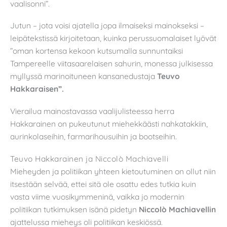
vaalisonni”.
Jutun – jota voisi ajatella jopa ilmaiseksi mainokseksi –
leipätekstissä kirjoitetaan, kuinka perussuomalaiset lyövät
”oman kortensa kekoon kutsumalla sunnuntaiksi
Tampereelle viitasaarelaisen sahurin, monessa julkisessa
myllyssä marinoituneen kansanedustaja
Teuvo
Hakkaraisen”.
Vierailua mainostavassa vaalijulisteessa herra
Hakkarainen on pukeutunut miehekkäästi nahkatakkiin,
aurinkolaseihin, farmarihousuihin ja bootseihin.
Teuvo Hakkarainen ja Niccolò Machiavelli
Mieheyden ja politiikan yhteen kietoutuminen on ollut niin
itsestään selvää, ettei sitä ole osattu edes tutkia kuin
vasta viime vuosikymmeninä, vaikka jo modernin
politiikan tutkimuksen isänä pidetyn
Niccolò Machiavellin
ajattelussa mieheys oli politiikan keskiössä.