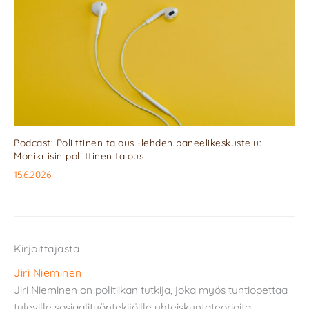
Podcast: Poliittinen talous -lehden paneelikeskustelu:
Monikriisin poliittinen talous
15.6.2026
Kirjoittajasta
Jiri Nieminen
Jiri Nieminen on politiikan tutkija, joka myös tuntiopettaa
tuleville sosiaalityöntekijöille yhteiskuntateorioita