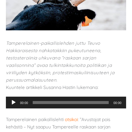
Tamperelainen-paikallislehden juttu Teuvo
Hakkaraisesta nahkatakkiin pukeutuneena,
testosteroiinia uhkuvana ”raskaan sarjan
vaalisonnina” avaa tulkintaikkunoita politiikan ja
viriiliyden kytköksiin, protestimaskuliinisuuteen ja
perussuomalaisuuteen.
Kuuntele artikkeli Susanna Hastin lukemana:
Äänitoistin
00:00
00:00
Tamperelainen paikallislehti
otsikoi
: ”Avustajat pois
kehästä – Nyt saapuu Tampereelle raskaan sarjan