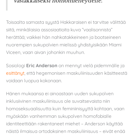
vastakkaiseksi homomieheydelle.
Toisaalta samasta syystä Hakkaraisen ei tarvitse välittää
siitä, minkälaisia assosiaatioita kuva ”vaalisonnista”
herättää; vaikkei hän nahkatakkeineen ja bootseineen
nuorempien sukupolvien mielissä yhdistyisikään Miami
Viceen, vaan aivan johonkin muuhun.
Sosiologi
Eric Anderson
on mennyt vielä pidemmälle ja
esittänyt
, että hegemonisen maskuliinisuuden käsitteestä
voidaan luopua kokonaan.
Hänen mukaansa ei ainoastaan uuden sukupolven
inklusiivinen maskuliinisuus ole suvaitsevaista niin
homoseksuaalisuutta kuin feminiinisyyttä kohtaan, vaan
myöskään vanhemman sukupolven homofobialle
identiteettiään rakentaneet miehet – Anderson käyttää
näistä ilmaisua ortodoksinen maskuliinisuus – eivät enää