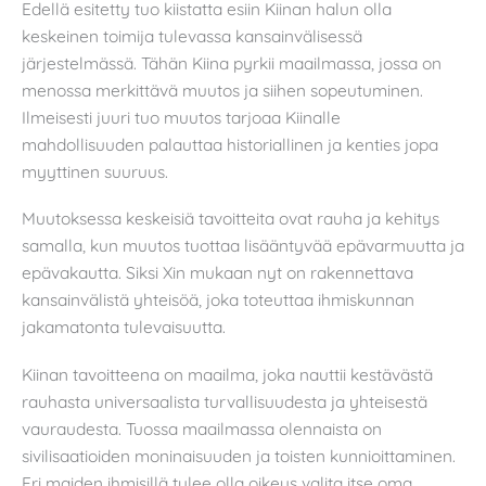
Edellä esitetty tuo kiistatta esiin Kiinan halun olla
keskeinen toimija tulevassa kansainvälisessä
järjestelmässä. Tähän Kiina pyrkii maailmassa, jossa on
menossa merkittävä muutos ja siihen sopeutuminen.
Ilmeisesti juuri tuo muutos tarjoaa Kiinalle
mahdollisuuden palauttaa historiallinen ja kenties jopa
myyttinen suuruus.
Muutoksessa keskeisiä tavoitteita ovat rauha ja kehitys
samalla, kun muutos tuottaa lisääntyvää epävarmuutta ja
epävakautta. Siksi Xin mukaan nyt on rakennettava
kansainvälistä yhteisöä, joka toteuttaa ihmiskunnan
jakamatonta tulevaisuutta.
Kiinan tavoitteena on maailma, joka nauttii kestävästä
rauhasta universaalista turvallisuudesta ja yhteisestä
vauraudesta. Tuossa maailmassa olennaista on
sivilisaatioiden moninaisuuden ja toisten kunnioittaminen.
Eri maiden ihmisillä tulee olla oikeus valita itse oma