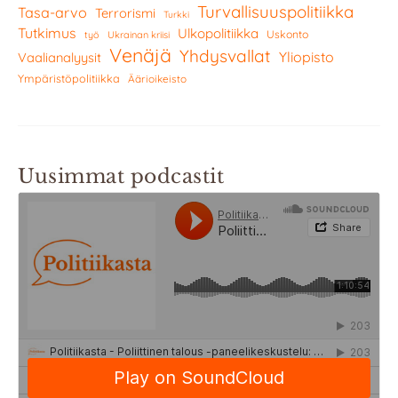
Turvallisuuspolitiikka
Tasa-arvo
Terrorismi
Turkki
Tutkimus
Ulkopolitiikka
Uskonto
työ
Ukrainan kriisi
Venäjä
Yhdysvallat
Yliopisto
Vaalianalyysit
Ympäristöpolitiikka
Äärioikeisto
Uusimmat podcastit