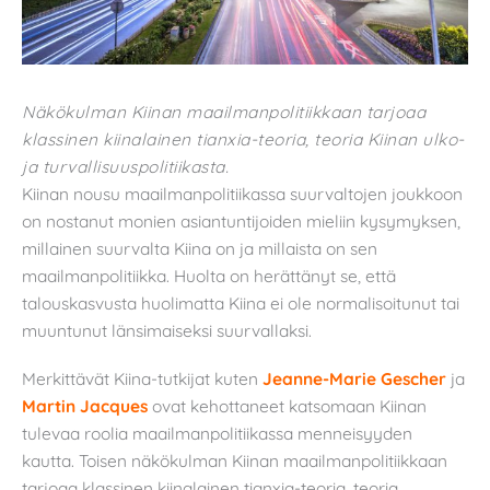
Näkökulman Kiinan maailmanpolitiikkaan tarjoaa
klassinen kiinalainen tianxia-teoria, teoria Kiinan ulko-
ja turvallisuuspolitiikasta.
Kiinan nousu maailmanpolitiikassa suurvaltojen joukkoon
on nostanut monien asiantuntijoiden mieliin kysymyksen,
millainen suurvalta Kiina on ja millaista on sen
maailmanpolitiikka. Huolta on herättänyt se, että
talouskasvusta huolimatta Kiina ei ole normalisoitunut tai
muuntunut länsimaiseksi suurvallaksi.
Merkittävät Kiina-tutkijat kuten
Jeanne-Marie Gescher
ja
Martin Jacques
ovat kehottaneet katsomaan Kiinan
tulevaa roolia maailmanpolitiikassa menneisyyden
kautta. Toisen näkökulman Kiinan maailmanpolitiikkaan
tarjoaa klassinen kiinalainen tianxia-teoria, teoria