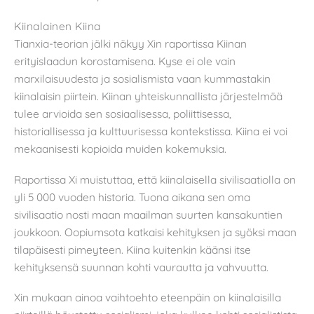
Kiinalainen Kiina
Tianxia-teorian jälki näkyy Xin raportissa Kiinan
erityislaadun korostamisena. Kyse ei ole vain
marxilaisuudesta ja sosialismista vaan kummastakin
kiinalaisin piirtein. Kiinan yhteiskunnallista järjestelmää
tulee arvioida sen sosiaalisessa, poliittisessa,
historiallisessa ja kulttuurisessa kontekstissa. Kiina ei voi
mekaanisesti kopioida muiden kokemuksia.
Raportissa Xi muistuttaa, että kiinalaisella sivilisaatiolla on
yli 5 000 vuoden historia. Tuona aikana sen oma
sivilisaatio nosti maan maailman suurten kansakuntien
joukkoon. Oopiumsota katkaisi kehityksen ja syöksi maan
tilapäisesti pimeyteen. Kiina kuitenkin käänsi itse
kehityksensä suunnan kohti vaurautta ja vahvuutta.
Xin mukaan ainoa vaihtoehto eteenpäin on kiinalaisilla