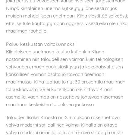
joka perustuu vakaaseen kansainväliseen järjestelmään.
Niinpä kiinalainen unelma kytkeytyy läheisesti myös
muiden mahdolliseen unelmaan. Kiina viestittää selkeästi,
ettei se tule käyttäytymään aggressiivisesti eikä ole uhka
maailman rauhalle.
Paluu keskustan valtakunnaksi
Kiinalaiseen unelmaan kuuluu kuitenkin Kiinan
nostaminen niin taloudellisen voiman kuin teknologisen
vahvuuden, maan puolustuskyvyn ja kokonaisvaltaisen
kansallisen voiman osalta johtavaan asemaan
maailmassa. Kiina tuottaa jo nyt 30 prosenttia maailman
talouskasvusta. Se ei kuitenkaan ole riittävä Kiinan
asemalle, vaan maa on nostettava johtavaan asemaan
maailman keskeisten talouksien joukossa.
Talouden lisäksi Kiinasta on Xin mukaan rakennettava
vahva moderni sotilaallinen voima. Kiinalla on oltava
vahva moderni armeija, jolla on toimiva strategia uusiin