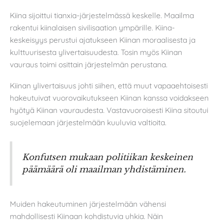
Kiina sijoittui tianxia-järjestelmässä keskelle. Maailma
rakentui kiinalaisen sivilisaation ympärille. Kiina-
keskeisyys perustui ajatukseen Kiinan moraalisesta ja
kulttuurisesta ylivertaisuudesta. Tosin myös Kiinan
vauraus toimi osittain järjestelmän perustana.
Kiinan ylivertaisuus johti siihen, että muut vapaaehtoisesti
hakeutuivat vuorovaikutukseen Kiinan kanssa voidakseen
hyötyä Kiinan vauraudesta. Vastavuoroisesti Kiina sitoutui
suojelemaan järjestelmään kuuluvia valtioita.
Konfutsen mukaan politiikan keskeinen
päämäärä oli maailman yhdistäminen.
Muiden hakeutuminen järjestelmään vähensi
mahdollisesti Kiinaan kohdistuvia uhkia. Näin