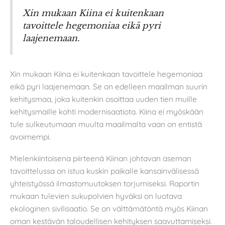
Xin mukaan Kiina ei kuitenkaan
tavoittele hegemoniaa eikä pyri
laajenemaan.
Xin mukaan Kiina ei kuitenkaan tavoittele hegemoniaa
eikä pyri laajenemaan. Se on edelleen maailman suurin
kehitysmaa, joka kuitenkin osoittaa uuden tien muille
kehitysmaille kohti modernisaatiota. Kiina ei myöskään
tule sulkeutumaan muulta maailmalta vaan on entistä
avoimempi.
Mielenkiintoisena piirteenä Kiinan johtavan aseman
tavoittelussa on istua kuskin paikalle kansainvälisessä
yhteistyössä ilmastomuutoksen torjumiseksi. Raportin
mukaan tulevien sukupolvien hyväksi on luotava
ekologinen sivilisaatio. Se on välttämätöntä myös Kiinan
oman kestävän taloudellisen kehityksen saavuttamiseksi.