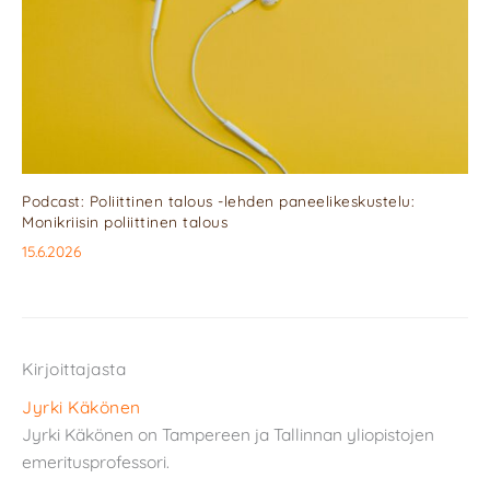
Podcast: Poliittinen talous -lehden paneelikeskustelu:
Monikriisin poliittinen talous
15.6.2026
Kirjoittajasta
Jyrki Käkönen
Jyrki Käkönen on Tampereen ja Tallinnan yliopistojen
emeritusprofessori.