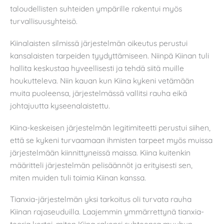
taloudellisten suhteiden ympärille rakentui myös
turvallisuusyhteisö.
Kiinalaisten silmissä järjestelmän oikeutus perustui
kansalaisten tarpeiden tyydyttämiseen. Niinpä Kiinan tuli
hallita keskustaa hyveellisesti ja tehdä siitä muille
houkutteleva. Niin kauan kun Kiina kykeni vetämään
muita puoleensa, järjestelmässä vallitsi rauha eikä
johtajuutta kyseenalaistettu.
Kiina-keskeisen järjestelmän legitimiteetti perustui siihen,
että se kykeni turvaamaan ihmisten tarpeet myös muissa
järjestelmään kiinnittyneissä maissa. Kiina kuitenkin
määritteli järjestelmän pelisäännöt ja erityisesti sen,
miten muiden tuli toimia Kiinan kanssa.
Tianxia-järjestelmän yksi tarkoitus oli turvata rauha
Kiinan rajaseuduilla. Laajemmin ymmärrettynä tianxia-