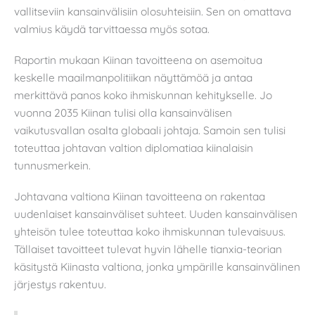
vallitseviin kansainvälisiin olosuhteisiin. Sen on omattava
valmius käydä tarvittaessa myös sotaa.
Raportin mukaan Kiinan tavoitteena on asemoitua
keskelle maailmanpolitiikan näyttämöä ja antaa
merkittävä panos koko ihmiskunnan kehitykselle. Jo
vuonna 2035 Kiinan tulisi olla kansainvälisen
vaikutusvallan osalta globaali johtaja. Samoin sen tulisi
toteuttaa johtavan valtion diplomatiaa kiinalaisin
tunnusmerkein.
Johtavana valtiona Kiinan tavoitteena on rakentaa
uudenlaiset kansainväliset suhteet. Uuden kansainvälisen
yhteisön tulee toteuttaa koko ihmiskunnan tulevaisuus.
Tällaiset tavoitteet tulevat hyvin lähelle tianxia-teorian
käsitystä Kiinasta valtiona, jonka ympärille kansainvälinen
järjestys rakentuu.