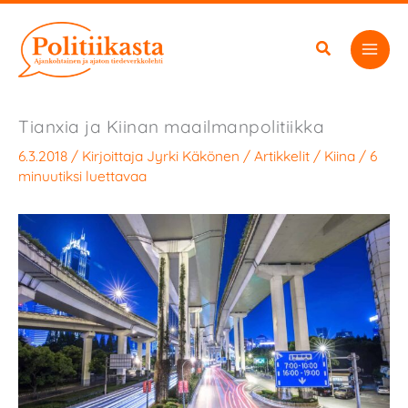
Siirry
sisältöön
Tianxia ja Kiinan maailmanpolitiikka
6.3.2018
/ Kirjoittaja
Jyrki Käkönen
/
Artikkelit
/
Kiina
/
6
minuutiksi luettavaa