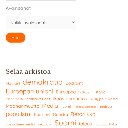
Avainsanat
Selaa arkistoa
demokratia
DocPoint
Aktivismi
Euroopan unioni
Eurooppa
Historia
hallitus
ilmastonmuutos
Ihmisoikeudet
Kysy politiikasta
Identiteetti
Media
Maahanmuutto
nuoret
podcast
Perussuomalaiset
populismi
Retoriikka
Ranska
Puolueet
Suomi
talous
Sosiaalinen media
sukupuoli
talouspolitiikka