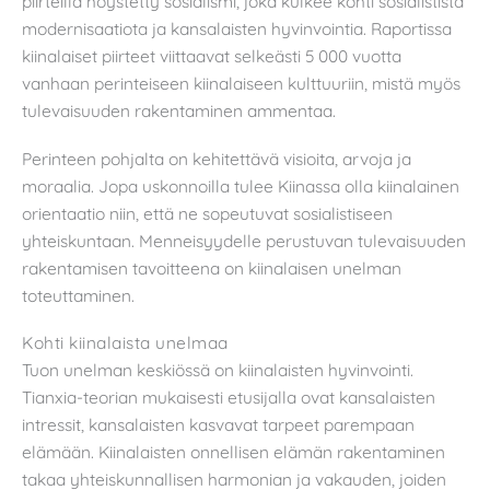
piirteillä höystetty sosialismi, joka kulkee kohti sosialistista
modernisaatiota ja kansalaisten hyvinvointia. Raportissa
kiinalaiset piirteet viittaavat selkeästi 5 000 vuotta
vanhaan perinteiseen kiinalaiseen kulttuuriin, mistä myös
tulevaisuuden rakentaminen ammentaa.
Perinteen pohjalta on kehitettävä visioita, arvoja ja
moraalia. Jopa uskonnoilla tulee Kiinassa olla kiinalainen
orientaatio niin, että ne sopeutuvat sosialistiseen
yhteiskuntaan. Menneisyydelle perustuvan tulevaisuuden
rakentamisen tavoitteena on kiinalaisen unelman
toteuttaminen.
Kohti kiinalaista unelmaa
Tuon unelman keskiössä on kiinalaisten hyvinvointi.
Tianxia-teorian mukaisesti etusijalla ovat kansalaisten
intressit, kansalaisten kasvavat tarpeet parempaan
elämään. Kiinalaisten onnellisen elämän rakentaminen
takaa yhteiskunnallisen harmonian ja vakauden, joiden