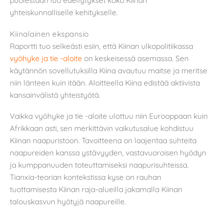
puolestaan luo edellytykset koko Kiinan
yhteiskunnalliselle kehitykselle.
Kiinalainen ekspansio
Raportti tuo selkeästi esiin, että Kiinan ulkopolitiikassa
vyöhyke ja tie -aloite
on keskeisessä asemassa. Sen
käytännön sovellutuksilla Kiina avautuu maitse ja meritse
niin länteen kuin itään. Aloitteella Kiina edistää aktiivista
kansainvälistä yhteistyötä.
Vaikka vyöhyke ja tie -aloite ulottuu niin Eurooppaan kuin
Afrikkaan asti, sen merkittävin vaikutusalue kohdistuu
Kiinan naapuristoon. Tavoitteena on laajentaa suhteita
naapureiden kanssa ystävyyden, vastavuoroisen hyödyn
ja kumppanuuden toteuttamiseksi naapurisuhteissa.
Tianxia-teorian kontekstissa kyse on rauhan
tuottamisesta Kiinan raja-alueilla jakamalla Kiinan
talouskasvun hyötyjä naapureille.