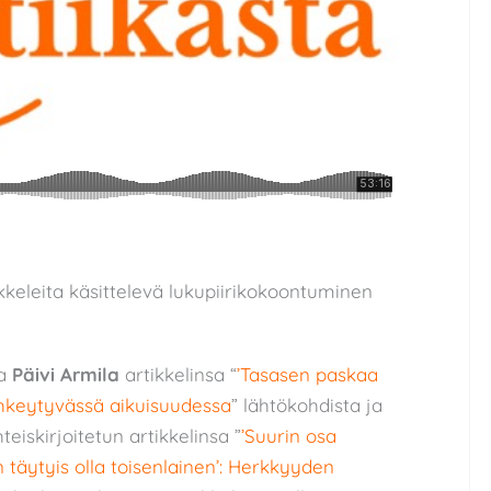
kkeleita käsittelevä lukupiirikokoontuminen
a
Päivi Armila
artikkelinsa “
’Tasasen paskaa
hkeytyvässä aikuisuudessa
” lähtökohdista ja
teiskirjoitetun artikkelinsa ”
’Suurin osa
täytyis olla toisenlainen’: Herkkyyden