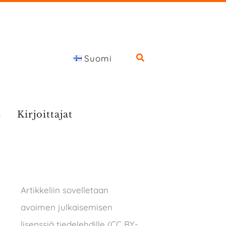
Suomi
s
Kirjoittajat
Artikkeliin sovelletaan
avoimen julkaisemisen
lisenssiä tiedelehdille (CC BY-