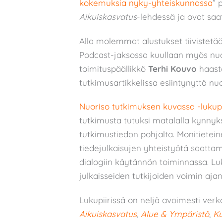
kokemuksia nyky-yhteiskunnassa
” 
Aikuiskasvatus
-lehdessä ja ovat saat
Alla molemmat alustukset tiivistetää
Podcast-jaksossa kuullaan myös nu
toimituspäällikkö
Terhi Kouvo
haast
tutkimusartikkelissa esiintynyttä nuo
Nuoriso tutkimuksen kuvassa -lukupi
tutkimusta tutuksi matalalla kynnyk
tutkimustiedon pohjalta. Monitieteine
tiedejulkaisujen yhteistyötä saattama
dialogiin käytännön toiminnassa. Luk
julkaisseiden tutkijoiden voimin aja
Lukupiirissä on neljä avoimesti verk
Aikuiskasvatus
,
Alue & Ympäristö
,
Ku