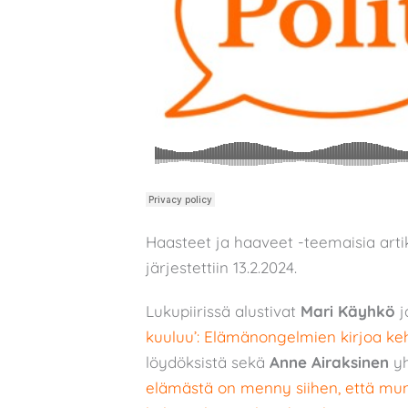
Haasteet ja haaveet -teemaisia arti
järjestettiin 13.2.2024.
Lukupiirissä alustivat
Mari Käyhkö
j
kuuluu’: Elämänongelmien kirjoa ke
löydöksistä sekä
Anne Airaksinen
yh
elämästä on menny siihen, että mun 