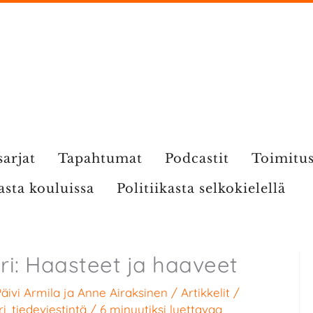
sarjat
Tapahtumat
Podcastit
Toimitu
kasta kouluissa
Politiikasta selkokielellä
iri: Haasteet ja haaveet
äivi Armila
ja
Anne Airaksinen
/
Artikkelit
/
ri
,
tiedeviestintä
/
6 minuutiksi luettavaa