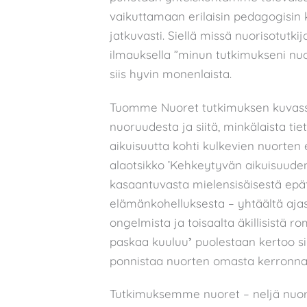
vaikuttamaan erilaisin pedagogisin 
jatkuvasti. Siellä missä nuorisotutki
ilmauksella ”minun tutkimukseni nu
siis hyvin monenlaista.
Tuomme Nuoret tutkimuksen kuvassa 
nuoruudesta ja siitä, minkälaista t
aikuisuutta kohti kulkevien nuorte
alaotsikko ’Kehkeytyvän aikuisuuden
kasaantuvasta mielensisäisestä epä
elämänkohelluksesta – yhtäältä aja
ongelmista ja toisaalta äkillisistä r
paskaa kuuluu
’
puolestaan kertoo s
ponnistaa nuorten omasta kerronna
Tutkimuksemme nuoret – neljä nuort