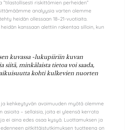
 ”tilastollisesti riskittömien perheiden”
 esittämäämme analyysia varten olemme
tehty heidän ollessaan 18–21-vuotiaita.
eidän kanssaan alettiin rakentaa silloin, kun
n kuvassa -lukupiiriin kuvan
siitä, minkälaista tietoa voi saada,
ikuisuutta kohti kulkevien nuorten
sen ja kehkeytyvän avoimuuden myötä olemme
asioita – sellaisia, joita ei yleensä kerrota
kija ei aina edes osaa kysyä. Luottamuksen ja
 edenneen pitkittäistutkimuksen tuotteena on