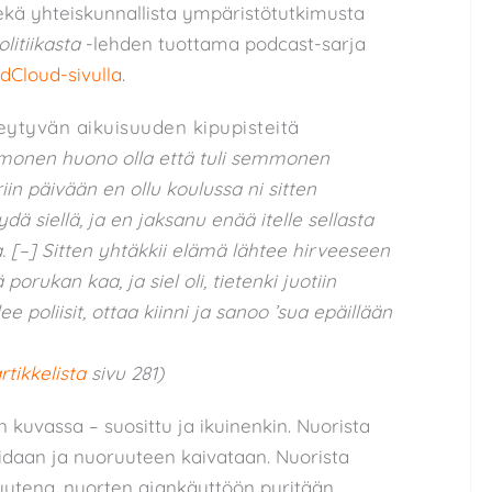
kä yhteiskunnallista ympäristötutkimusta
olitiikasta
-lehden tuottama podcast-sarja
dCloud-sivulla
.
eytyvän aikuisuuden kipupisteitä
emmonen huono olla että tuli semmonen
in päivään en ollu koulussa ni sitten
ä siellä, ja en jaksanu enää itelle sellasta
. [–] Sitten yhtäkkii elämä lähtee hirveeseen
porukan kaa, ja siel oli, tietenki juotiin
e poliisit, ottaa kiinni ja sanoo ’sua epäillään
rtikkelista
sivu 281)
 kuvassa – suosittu ja ikuinenkin. Nuorista
idaan ja nuoruuteen kaivataan. Nuorista
utena, nuorten ajankäyttöön pyritään