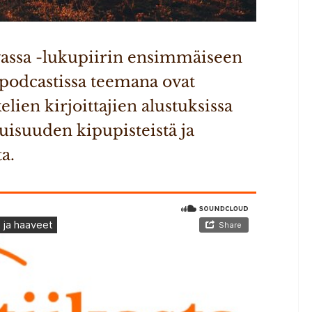
ssa -lukupiirin ensimmäiseen 
podcastissa teemana ovat 
elien kirjoittajien alustuksissa 
isuuden kipupisteistä ja 
a.