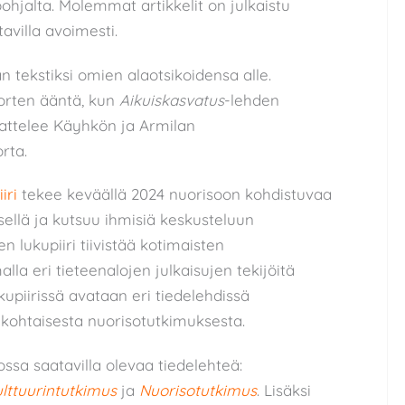
pohjalta. Molemmat artikkelit on julkaistu
avilla avoimesti.
n tekstiksi omien alaotsikoidensa alle.
orten ääntä, kun
Aikuiskasvatus
-lehden
attelee Käyhkön ja Armilan
rta.
iri
tekee keväällä 2024 nuorisoon kohdistuvaa
sellä ja kutsuu ihmisiä keskusteluun
n lukupiiri tiivistää kotimaisten
lla eri tieteenalojen julkaisujen tekijöitä
upiirissä avataan eri tiedelehdissä
nkohtaisesta nuorisotutkimuksesta.
ossa saatavilla olevaa tiedelehteä:
lttuurintutkimus
ja
Nuorisotutkimus
. Lisäksi