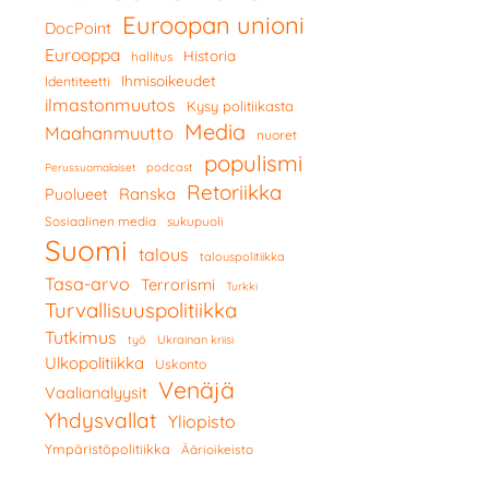
Euroopan unioni
DocPoint
Eurooppa
Historia
hallitus
Ihmisoikeudet
Identiteetti
ilmastonmuutos
Kysy politiikasta
Media
Maahanmuutto
nuoret
populismi
podcast
Perussuomalaiset
Retoriikka
Ranska
Puolueet
Sosiaalinen media
sukupuoli
Suomi
talous
talouspolitiikka
Tasa-arvo
Terrorismi
Turkki
Turvallisuuspolitiikka
Tutkimus
työ
Ukrainan kriisi
Ulkopolitiikka
Uskonto
Venäjä
Vaalianalyysit
Yhdysvallat
Yliopisto
Ympäristöpolitiikka
Äärioikeisto