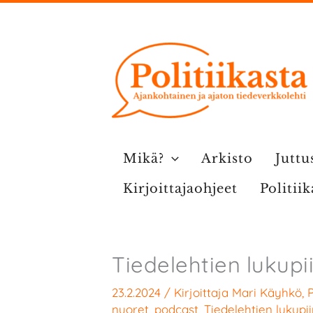
Siirry
sisältöön
Mikä?
Arkisto
Juttu
Kirjoittajaohjeet
Politii
Tiedelehtien lukupi
23.2.2024
/ Kirjoittaja
Mari Käyhkö
,
P
nuoret
,
podcast
,
Tiedelehtien lukupii