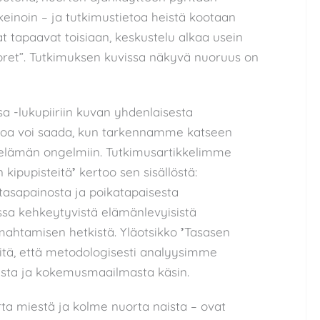
keinoin – ja tutkimustietoa heistä kootaan
jat tapaavat toisiaan, keskustelu alkaa usein
oret”. Tutkimuksen kuvissa näkyvä nuoruus on
-lukupiiriin kuvan yhdenlaisesta
ietoa voi saada, kun tarkennamme katseen
n elämän ongelmiin. Tutkimusartikkelimme
 kipupisteitä
’
kertoo sen sisällöstä:
tasapainosta ja poikatapaisesta
ssa kehkeytyvistä elämänlevyisistä
omahtamisen hetkistä. Yläotsikko
’
Tasasen
iitä, että metodologisesti analyysimme
sta ja kokemusmaailmasta käsin.
a miestä ja kolme nuorta naista – ovat