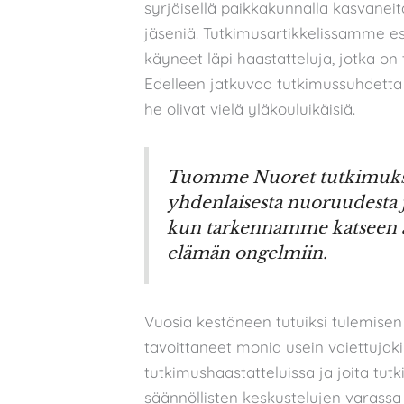
syrjäisellä paikkakunnalla kasvaneita
jäseniä. Tutkimusartikkelissamme
käyneet läpi haastatteluja, jotka on 
Edelleen jatkuvaa tutkimussuhdetta h
he olivat vielä yläkouluikäisiä.
Tuomme Nuoret tutkimukse
yhdenlaisesta nuoruudesta ja 
kun tarkennamme katseen a
elämän ongelmiin.
Vuosia kestäneen tutuiksi tulemi
tavoittaneet monia usein vaiettujakin 
tutkimushaastatteluissa ja joita tut
säännöllisten keskustelujen varassa