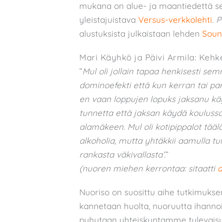
mukana on alue- ja maantiedettä se
yleistajuistava
Versus-verkkolehti
.
P
alustuksista julkaistaan lehden
Soun
Mari Käyhkö ja Päivi Armila: Kehk
”
Mul oli jollain tapaa henkisesti s
dominoefekti että kun kerran tai pari
en vaan loppujen lopuks jaksanu käyd
tunnetta että jaksan käydä koulussa
alamäkeen. Mul oli kotipippalot täälä 
alkoholia, mutta yhtäkkii aamulla tule
rankasta väkivallasta’.
”
(nuoren miehen kerrontaa: sitaatti
a
Nuoriso on suosittu aihe tutkimuksen
kannetaan huolta, nuoruutta ihanno
puhutaan yhteiskuntamme tulevaisu