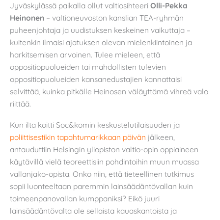
Jyväskylässä paikalla ollut valtiosihteeri
Olli-Pekka
Heinonen
– valtioneuvoston kanslian TEA-ryhmän
puheenjohtaja ja uudistuksen keskeinen vaikuttaja –
kuitenkin ilmaisi ajatuksen olevan mielenkiintoinen ja
harkitsemisen arvoinen. Tulee mieleen, että
oppositiopuolueiden tai mahdollisten tulevien
oppositiopuolueiden kansanedustajien kannattaisi
selvittää, kuinka pitkälle Heinosen väläyttämä vihreä valo
riittää.
Kun ilta koitti Soc&komin keskustelutilaisuuden ja
poliittisestikin
tapahtumarikkaan
päivän
jälkeen,
antauduttiin Helsingin yliopiston valtio-opin oppiaineen
käytävillä vielä teoreettisiin pohdintoihin muun muassa
vallanjako-opista. Onko niin, että tieteellinen tutkimus
sopii luonteeltaan paremmin lainsäädäntövallan kuin
toimeenpanovallan kumppaniksi? Eikö juuri
lainsäädäntövalta ole sellaista kauaskantoista ja