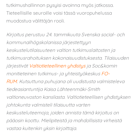
tutkimushallinnon pysyisi avoinna myös jatkossa.
Tieteellisille seuroille voisi tässä vuoropuhelussa
muodostua välittäjän rooli.
Kirjoitus perustuu 24. tammikuuta Svenska social- och
kommunalhögskolanissa järjestettyyn
keskustelutilaisuuteen valtion tutkimuslaitosten ja
tutkimusrahoituksen kokonaisuudistuksesta. Tilaisuuden
järjestivät
Valtiotieteellinen yhdistys
ja Soc&komin
monitieteinen tutkimus- ja yhteistyökeskus
FO-
RUM
.
Kutsuttuna puhujana oli uudistusta valmisteleva
tiedeasiantuntija Kaisa Lähteenmäki-Smith
valtioneuvoston kansliasta.
Valtiotieteellisen yhdistyksen
johtokunta valmisteli tilaisuutta varten
keskusteluteemoja, joiden annista tämä kirjoitus on
pääosin koottu. Mielipiteistä ja mahdollisista virheistä
vastaa kuitenkin yksin kirjoittaja.