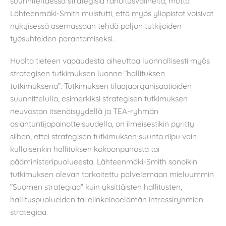
suunniteltaessa strategisia rahoitusvälineitä, mutta
Lähteenmäki-Smith muistutti, että myös yliopistot voisivat
nykyisessä asemassaan tehdä paljon tutkijoiden
työsuhteiden parantamiseksi.
Huolta tieteen vapaudesta aiheuttaa luonnollisesti myös
strategisen tutkimuksen luonne ”hallituksen
tutkimuksena”. Tutkimuksen tilaajaorganisaatioiden
suunnittelulla, esimerkiksi strategisen tutkimuksen
neuvoston itsenäisyydellä ja TEA-ryhmän
asiantuntijapainotteisuudella, on ilmeisestikin pyritty
siihen, ettei strategisen tutkimuksen suunta riipu vain
kulloisenkin hallituksen kokoonpanosta tai
pääministeripuolueesta. Lähteenmäki-Smith sanoikin
tutkimuksen olevan tarkoitettu palvelemaan mieluummin
”Suomen strategiaa” kuin yksittäisten hallitusten,
hallituspuolueiden tai elinkeinoelämän intressiryhmien
strategiaa.