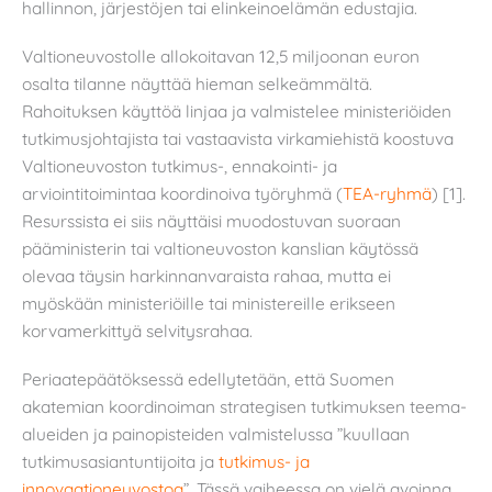
hallinnon, järjestöjen tai elinkeinoelämän edustajia.
Valtioneuvostolle allokoitavan 12,5 miljoonan euron
osalta tilanne näyttää hieman selkeämmältä.
Rahoituksen käyttöä linjaa ja valmistelee ministeriöiden
tutkimusjohtajista tai vastaavista virkamiehistä koostuva
Valtioneuvoston tutkimus-, ennakointi- ja
arviointitoimintaa koordinoiva työryhmä (
TEA-ryhmä
) [1].
Resurssista ei siis näyttäisi muodostuvan suoraan
pääministerin tai valtioneuvoston kanslian käytössä
olevaa täysin harkinnanvaraista rahaa, mutta ei
myöskään ministeriöille tai ministereille erikseen
korvamerkittyä selvitysrahaa.
Periaatepäätöksessä edellytetään, että Suomen
akatemian koordinoiman strategisen tutkimuksen teema-
alueiden ja painopisteiden valmistelussa ”kuullaan
tutkimusasiantuntijoita ja
tutkimus- ja
innovaationeuvostoa
”. Tässä vaiheessa on vielä avoinna