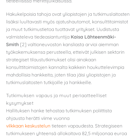
tieteellisissä meriittijulkaisuissa.
Hakukelpoisia tahoja ovat yliopistojen ja tutkimuslaitosten
lisäksi luultavasti myös ajatushautomot, konsulttitoimistot
ja muut tutkimustietoa tuottavat yritykset. Uudistusta
valmisteleva tiedeasiantuntija
Kaisa Lähteenmäki-
Smith
[2] valtioneuvoston kansliasta arvioi aiemman
työkokemuksensa perusteella, etteivät julkisen sektorin
strategiset tilaustutkimukset olisi ainakaan
konsulttitoimistojen kannalta kaikkein houkuttelevimpia
mahdollisia hankkeita, joten tilaa jäisi yliopistojen ja
tutkimuslaitosten tutkijoille ja hankkeille.
Tutkimuksen vapaus ja muut periaatteelliset
kysymykset
Hallituksen hanke tehostaa tutkimuksen poliittista
ohjausta herätti viime vuonna
vilkkaan
keskustelun
tieteen vapaudesta. Strategiseen
tutkimukseen yhteensä allokoitava 82,5 miljoonaa euroa