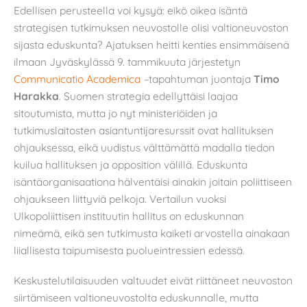
Edellisen perusteella voi kysyä: eikö oikea isäntä
strategisen tutkimuksen neuvostolle olisi valtioneuvoston
sijasta eduskunta? Ajatuksen heitti kenties ensimmäisenä
ilmaan Jyväskylässä 9. tammikuuta järjestetyn
Communicatio Academica
–
tapahtuman juontaja
Timo
Harakka
. Suomen strategia edellyttäisi laajaa
sitoutumista, mutta jo nyt ministeriöiden ja
tutkimuslaitosten asiantuntijaresurssit ovat hallituksen
ohjauksessa, eikä uudistus välttämättä madalla tiedon
kuilua hallituksen ja opposition välillä. Eduskunta
isäntäorganisaationa hälventäisi ainakin joitain poliittiseen
ohjaukseen liittyviä pelkoja. Vertailun vuoksi
Ulkopoliittisen instituutin hallitus on eduskunnan
nimeämä, eikä sen tutkimusta kaiketi arvostella ainakaan
liiallisesta taipumisesta puolueintressien edessä.
Keskustelutilaisuuden valtuudet eivät riittäneet neuvoston
siirtämiseen valtioneuvostolta eduskunnalle, mutta