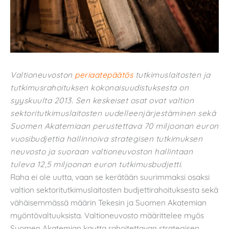
Valtioneuvoston
periaatepäätös
tutkimuslaitosten ja
tutkimusrahoituksen kokonaisuudistuksesta on
syyskuulta 2013. Sen keskeiset osat ovat valtion
sektoritutkimuslaitosten uudelleenjärjestäminen sekä
Suomen Akatemiaan perustettava 70 miljoonan euron
vuosibudjettia hallinnoiva strategisen tutkimuksen
neuvosto ja suoraan valtioneuvoston hallintaan
tuleva 12,5 miljoonan euron tutkimusbudjetti.
Raha ei ole uutta, vaan se kerätään suurimmaksi osaksi
valtion sektoritutkimuslaitosten budjettirahoituksesta sekä
vähäisemmässä määrin Tekesin ja Suomen Akatemian
myöntövaltuuksista. Valtioneuvosto määrittelee myös
Suomen Akatemian kautta rahoitettavan strategisen