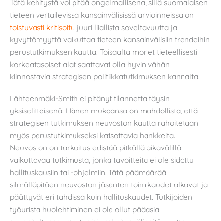
Tätä kehitystä voi pitää ongelmallisena, sillä suomalaisen
tieteen vertailevissa kansainvälisissä arvioinneissa on
toistuvasti
kritisoitu
juuri liiallista soveltavuutta ja
kyvyttömyyttä vaikuttaa tieteen kansainvälisiin trendeihin
perustutkimuksen kautta. Toisaalta monet tieteellisesti
korkeatasoiset alat saattavat olla hyvin vähän
kiinnostavia strategisen politiikkatutkimuksen kannalta.
Lähteenmäki-Smith ei pitänyt tilannetta täysin
yksiselitteisenä. Hänen mukaansa on mahdollista, että
strategisen tutkimuksen neuvoston kautta rahoitetaan
myös perustutkimukseksi katsottavia hankkeita.
Neuvoston on tarkoitus edistää pitkällä aikavälillä
vaikuttavaa tutkimusta, jonka tavoitteita ei ole sidottu
hallituskausiin tai -ohjelmiin. Tätä päämäärää
silmälläpitäen neuvoston jäsenten toimikaudet alkavat ja
päättyvät eri tahdissa kuin hallituskaudet. Tutkijoiden
työurista huolehtiminen ei ole ollut pääasia