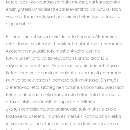
tieteellisesti korkeatasoiset hakemukset, vai karsitaanko
ensin yhteiskunnallisesti epärelevantit tai vaikutuksiltaan
vaatimattomat esitykset pois niiden tieteellisestä tasosta
riippumatta?
Ei liene liian rohkeaa arvioida, että Suomen Akatemian
rahoittamat strategiset hankkeet muistuttavat enemmän
Akatemian nykyisiä tutkimushankkeita kuin ne
tutkimukset, joita valtioneuvoston kanslia tilaa 12,5
miljoonalla eurollaan. Akatemian arviointimenettelyssä
tieteellinen vertaisarviointi painottuu varmasti enemmän
kuin valtioneuvoston tilaamissa tutkimuksissa. On myös
oletettavaa, että strateginen tutkimus kokonaisuudessaan
tulee sisältämään sekä varsinaista tieteellistä tutkimusta
että erilaisia selvityksiä ja raportteja. Mitään
yksityiskohtaisia muotovaatimuksia tutkimuksille ei ole
toistaiseksi asetettu, mutta esimerkiksi kotimaisilla kielillä
julkaisemista suosittaneen enemmän kuin varsinaisissa