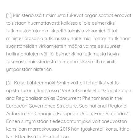
[1] Ministeriöissä tutkimusta tukevat organisaatiot eroavat
toisistaan huomattavasti: kaikissa ei ole esimerkiksi
tutkimusjohtaja-nimikkeellä toimivia virkamiehiä tai
ministeriötasoisia tutkimussuunnitelmia. Tohtorintutkinnon
suorittaneiden virkamiesten määrä vaihtelee suuresti
hallinnonalojen välillä. Esimerkkinä tutkimusta hyvin
tukevasta ministeriöstä Lähteenmäki-Smith mainitsi
ympäristöministeriön.
[2] Kaisa Lähteenmäki-Smith väitteli tohtoriksi valtio-
opista Turun yliopistossa 1999 tutkimuksella ”Globalization
and Regionalization as Concurrent Phenomena in the
European Governance Structure. Sub-national Regional
Actors in the Changing European Union: Four Scenarios”.
Ennen siirtymistään tiedeasiantuntijaksi valtioneuvoston
kansliaan marraskuussa 2013 hän työskenteli konsulttina
Net Effectissä ja Rambollissa.