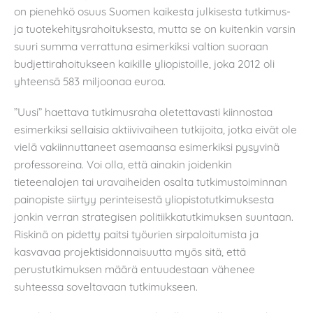
on pienehkö osuus Suomen kaikesta julkisesta tutkimus-
ja tuotekehitysrahoituksesta, mutta se on kuitenkin varsin
suuri summa verrattuna esimerkiksi valtion suoraan
budjettirahoitukseen kaikille yliopistoille, joka 2012 oli
yhteensä 583 miljoonaa euroa.
”Uusi” haettava tutkimusraha oletettavasti kiinnostaa
esimerkiksi sellaisia aktiivivaiheen tutkijoita, jotka eivät ole
vielä vakiinnuttaneet asemaansa esimerkiksi pysyvinä
professoreina. Voi olla, että ainakin joidenkin
tieteenalojen tai uravaiheiden osalta tutkimustoiminnan
painopiste siirtyy perinteisestä yliopistotutkimuksesta
jonkin verran strategisen politiikkatutkimuksen suuntaan.
Riskinä on pidetty paitsi työurien sirpaloitumista ja
kasvavaa projektisidonnaisuutta myös sitä, että
perustutkimuksen määrä entuudestaan vähenee
suhteessa soveltavaan tutkimukseen.