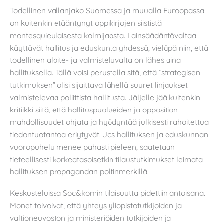
Todellinen vallanjako Suomessa ja muualla Euroopassa
on kuitenkin etääntynyt oppikirjojen siististä
montesquieulaisesta kolmijaosta. Lainsäädäntövaltaa
käyttävät hallitus ja eduskunta yhdessä, vieläpä niin, että
todellinen aloite- ja valmisteluvalta on lähes aina
hallituksella. Tällä voisi perustella sitä, että ”strategisen
tutkimuksen” olisi sijaittava lähellä suuret linjaukset
valmistelevaa poliittista hallitusta. Jäljelle jää kuitenkin
kritiikki siitä, että hallituspuolueiden ja opposition
mahdollisuudet ohjata ja hyödyntää julkisesti rahoitettua
tiedontuotantoa eriytyvät. Jos hallituksen ja eduskunnan
vuoropuhelu menee pahasti pieleen, saatetaan
tieteellisesti korkeatasoisetkin tilaustutkimukset leimata
hallituksen propagandan poltinmerkillä.
Keskusteluissa Soc&komin tilaisuutta pidettiin antoisana.
Monet toivoivat, että yhteys yliopistotutkijoiden ja
valtioneuvoston ja ministeriöiden tutkijoiden ja