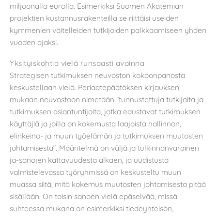
miljoonalla eurolla. Esimerkiksi Suomen Akatemian
projektien kustannusrakenteilla se riittäisi useiden
kymmenien väitelleiden tutkijoiden palkkaamiseen yhden
vuoden ajaksi.
Yksityiskohtia vielä runsaasti avoinna
Strategisen tutkimuksen neuvoston kokoonpanosta
keskustellaan vielä. Periaatepäätöksen kirjauksen
mukaan neuvostoon nimetään ”tunnustettuja tutkijoita ja
tutkimuksen asiantuntijoita, jotka edustavat tutkimuksen
käyttäjiä ja joilla on kokemusta laajoista hallinnon,
elinkeino- ja muun työelämän ja tutkimuksen muutosten
johtamisesta”. Määritelmä on väljä ja tulkinnanvarainen
ja-sanojen kattavuudesta alkaen, ja uudistusta
valmistelevassa työryhmissä on keskusteltu muun
muassa siitä, mitä kokemus muutosten johtamisesta pitää
sisällään. On toisin sanoen vielä epäselvää, missä
suhteessa mukana on esimerkiksi tiedeyhteisön,