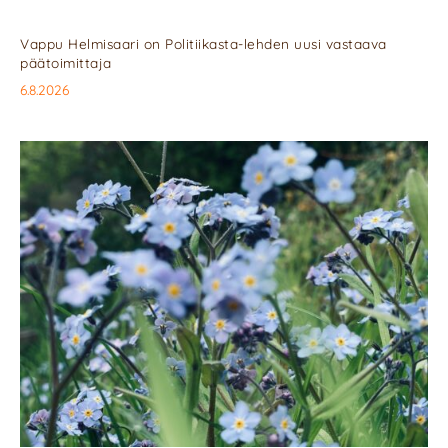
Vappu Helmisaari on Politiikasta-lehden uusi vastaava
päätoimittaja
6.8.2026