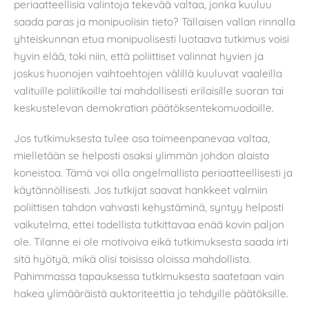
periaatteellisia valintoja tekevää valtaa, jonka kuuluu
saada paras ja monipuolisin tieto? Tällaisen vallan rinnalla
yhteiskunnan etua monipuolisesti luotaava tutkimus voisi
hyvin elää, toki niin, että poliittiset valinnat hyvien ja
joskus huonojen vaihtoehtojen välillä kuuluvat vaaleilla
valituille poliitikoille tai mahdollisesti erilaisille suoran tai
keskustelevan demokratian päätöksentekomuodoille.
Jos tutkimuksesta tulee osa toimeenpanevaa valtaa,
mielletään se helposti osaksi ylimmän johdon alaista
koneistoa. Tämä voi olla ongelmallista periaatteellisesti ja
käytännöllisesti. Jos tutkijat saavat hankkeet valmiin
poliittisen tahdon vahvasti kehystäminä, syntyy helposti
vaikutelma, ettei todellista tutkittavaa enää kovin paljon
ole. Tilanne ei ole motivoiva eikä tutkimuksesta saada irti
sitä hyötyä, mikä olisi toisissa oloissa mahdollista.
Pahimmassa tapauksessa tutkimuksesta saatetaan vain
hakea ylimääräistä auktoriteettia jo tehdyille päätöksille.