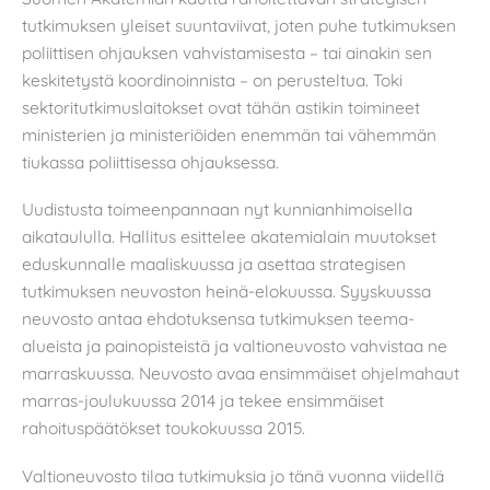
tutkimuksen yleiset suuntaviivat, joten puhe tutkimuksen
poliittisen ohjauksen vahvistamisesta – tai ainakin sen
keskitetystä koordinoinnista – on perusteltua. Toki
sektoritutkimuslaitokset ovat tähän astikin toimineet
ministerien ja ministeriöiden enemmän tai vähemmän
tiukassa poliittisessa ohjauksessa.
Uudistusta toimeenpannaan nyt kunnianhimoisella
aikataululla. Hallitus esittelee akatemialain muutokset
eduskunnalle maaliskuussa ja asettaa strategisen
tutkimuksen neuvoston heinä-elokuussa. Syyskuussa
neuvosto antaa ehdotuksensa tutkimuksen teema-
alueista ja painopisteistä ja valtioneuvosto vahvistaa ne
marraskuussa. Neuvosto avaa ensimmäiset ohjelmahaut
marras-joulukuussa 2014 ja tekee ensimmäiset
rahoituspäätökset toukokuussa 2015.
Valtioneuvosto tilaa tutkimuksia jo tänä vuonna viidellä