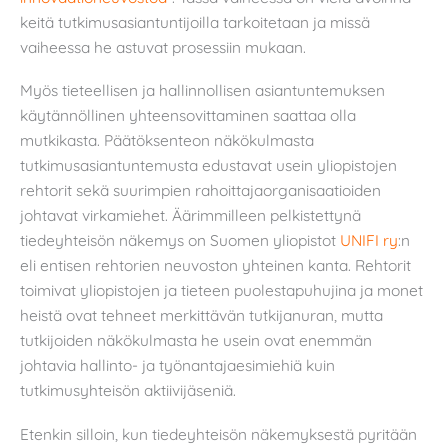
keitä tutkimusasiantuntijoilla tarkoitetaan ja missä
vaiheessa he astuvat prosessiin mukaan.
Myös tieteellisen ja hallinnollisen asiantuntemuksen
käytännöllinen yhteensovittaminen saattaa olla
mutkikasta. Päätöksenteon näkökulmasta
tutkimusasiantuntemusta edustavat usein yliopistojen
rehtorit sekä suurimpien rahoittajaorganisaatioiden
johtavat virkamiehet. Äärimmilleen pelkistettynä
tiedeyhteisön näkemys on Suomen yliopistot
UNIFI ry
:n
eli entisen rehtorien neuvoston yhteinen kanta. Rehtorit
toimivat yliopistojen ja tieteen puolestapuhujina ja monet
heistä ovat tehneet merkittävän tutkijanuran, mutta
tutkijoiden näkökulmasta he usein ovat enemmän
johtavia hallinto- ja työnantajaesimiehiä kuin
tutkimusyhteisön aktiivijäseniä.
Etenkin silloin, kun tiedeyhteisön näkemyksestä pyritään