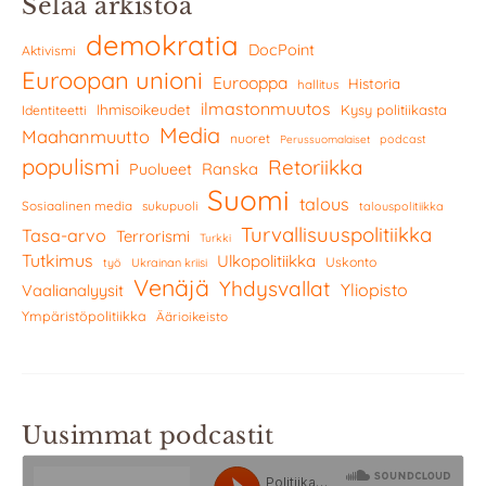
Selaa arkistoa
demokratia
DocPoint
Aktivismi
Euroopan unioni
Eurooppa
Historia
hallitus
ilmastonmuutos
Ihmisoikeudet
Kysy politiikasta
Identiteetti
Media
Maahanmuutto
nuoret
podcast
Perussuomalaiset
populismi
Retoriikka
Ranska
Puolueet
Suomi
talous
Sosiaalinen media
sukupuoli
talouspolitiikka
Turvallisuuspolitiikka
Tasa-arvo
Terrorismi
Turkki
Tutkimus
Ulkopolitiikka
Uskonto
työ
Ukrainan kriisi
Venäjä
Yhdysvallat
Yliopisto
Vaalianalyysit
Ympäristöpolitiikka
Äärioikeisto
Uusimmat podcastit