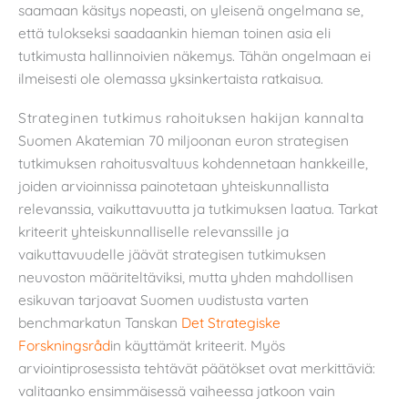
saamaan käsitys nopeasti, on yleisenä ongelmana se,
että tulokseksi saadaankin hieman toinen asia eli
tutkimusta hallinnoivien näkemys. Tähän ongelmaan ei
ilmeisesti ole olemassa yksinkertaista ratkaisua.
Strateginen tutkimus rahoituksen hakijan kannalta
Suomen Akatemian 70 miljoonan euron strategisen
tutkimuksen rahoitusvaltuus kohdennetaan hankkeille,
joiden arvioinnissa painotetaan yhteiskunnallista
relevanssia, vaikuttavuutta ja tutkimuksen laatua. Tarkat
kriteerit yhteiskunnalliselle relevanssille ja
vaikuttavuudelle jäävät strategisen tutkimuksen
neuvoston määriteltäviksi, mutta yhden mahdollisen
esikuvan tarjoavat Suomen uudistusta varten
benchmarkatun Tanskan
Det Strategiske
Forskningsråd
in käyttämät kriteerit. Myös
arviointiprosessista tehtävät päätökset ovat merkittäviä:
valitaanko ensimmäisessä vaiheessa jatkoon vain