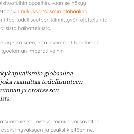
ulkituotuihin oppeihin, vaan se näkyy
detäänkin
nykykapitalismin globaalina
mittaa todellisuuteen kiinnittyvän ajattelun ja
isista haihatteluista.
ee arjessa siten, että useimmat työelämän
la työelämän imperatiiveihin.
kykapitalismin globaalina
joka raamittaa todellisuuteen
iminnan ja erottaa sen
ista.
a suositukset. Toiseksi toimija voi soveltaa
osaksi hyväksyen ja osaksi kieltäen ne.