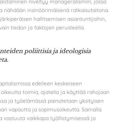
istaminen niveltyy manageralismiin, jossa
ta nähdään insinöörimäisenä ratkaisutaitona.
ärkiperäisen hallitsemisen asiantuntijoihin,
ain tiedon ja faktojen perusteella.
eiden poliittisia ja ideologisia
ta.
apitalismissa edelleen keskeiseen
 oikeutta toimia, ajatella ja käyttää rahojaan
dessa ja työelämässä painotetaan yksityisen
nan vapautta ja sopimusoikeutta. Samalla
a vastuuta vaikkapa työllistymisessä ja