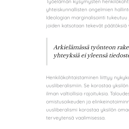
Työelämän kysymysten henkilökohta
yhteiskunnallisten ongelmien hallin
Ideologian marginalisointi tukeutuu j
joiden katsotaan tekevät päätöksiä v
Arkielämässä työnteon rakent
yhteyksiä ei yleensä tiedoste
Henkilökohtaistaminen liittyy nykyk
uusliberalismiin. Se korostaa yksilön
ilman valtiollisia rajoituksia. Talou
omistusoikeuden ja elinkeinotoimin
uusliberalismi korostaa yksilön oma
terveytensä vaalimisessa.