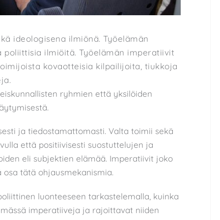
eikä ideologisena ilmiönä. Työelämän
poliittisia ilmiöitä. Työelämän imperatiivit
oimijoista kovaotteisia kilpailijoita, tiukkoja
ja.
eiskunnallisten ryhmien että yksilöiden
täytymisestä.
esti ja tiedostamattomasti. Valta toimii sekä
vulla että positiivisesti suostuttelujen ja
oiden eli subjektien elämää. Imperatiivit joko
eä osa tätä ohjausmekanismia.
oliittinen luonteeseen tarkastelemalla, kuinka
mässä imperatiiveja ja rajoittavat niiden