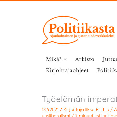
Siirry
sisältöön
Mikä?
Arkisto
Juttu
Kirjoittajaohjeet
Politii
Työelämän imperatii
18.6.2021
/ Kirjoittaja
Ilkka Pirttilä
/
A
uusliberalismi
/
7 minuutiksi luettav