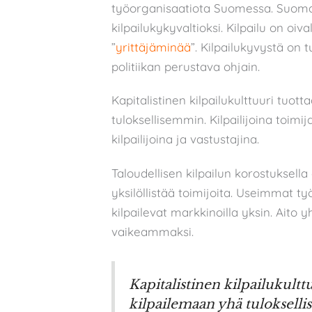
työorganisaatiota Suomessa. Suomal
kilpailukykyvaltioksi. Kilpailu on oi
”
yrittäjäminää
”. Kilpailukyvystä on 
politiikan perustava ohjain.
Kapitalistinen kilpailukulttuuri tuot
tuloksellisemmin. Kilpailijoina toim
kilpailijoina ja vastustajina.
Taloudellisen kilpailun korostuksella 
yksilöllistää toimijoita. Useimmat työ
kilpailevat markkinoilla yksin. Aito 
vaikeammaksi.
Kapitalistinen kilpailukultt
kilpailemaan yhä tuloksell