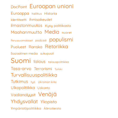
Euroopan unioni
DocPoint
Eurooppa
Historia
hallitus
Ihmisoikeudet
Identiteetti
ilmastonmuutos
Kysy politiikasta
Media
Maahanmuutto
nuoret
populismi
podcast
Perussuomalaiset
Retoriikka
Ranska
Puolueet
Sosiaalinen media
sukupuoli
Suomi
talous
talouspolitiikka
Tasa-arvo
Terrorismi
Turkki
Turvallisuuspolitiikka
Tutkimus
työ
Ukrainan kriisi
Ulkopolitiikka
Uskonto
Venäjä
Vaalianalyysit
Yhdysvallat
Yliopisto
Ympäristöpolitiikka
Äärioikeisto