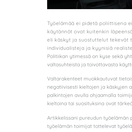
Työelämää ei pidetä poliittisena 
käytännöt ovat kuitenkin läpeensä 
eli käskyt ja suostuttelut tekevät t
individualisteja ja kyynisiä realiste
Politiikan ytimessä on kyse sekä yht
valtasuhteista ja toivottavasta käyt
Valtarakenteet muokkautuvat tietois
negatiivisesti kieltojen ja käskyjen a
palkintojen avulla ohjaamalla toimij
kieltoina tai suosituksina ovat tärk
Artikkelissani pureudun työelämän p
työelämän toimijat tottelevat työelä