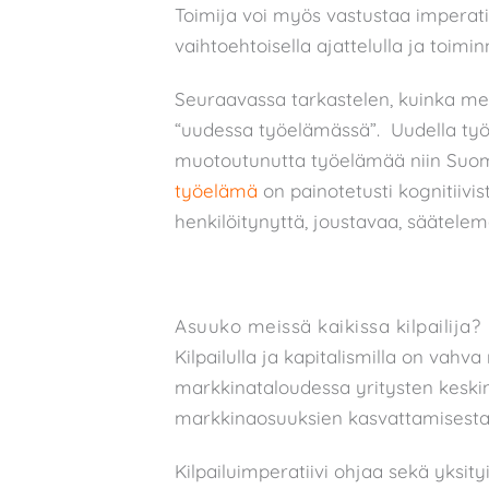
Toimija voi myös vastustaa imperatii
vaihtoehtoisella ajattelulla ja toimin
Seuraavassa tarkastelen, kuinka mei
“uudessa työelämässä”. Uudella työ
muotoutunutta työelämää niin Suom
työelämä
on painotetusti kognitiivis
henkilöitynyttä, joustavaa, säätele
Asuuko meissä kaikissa kilpailija?
Kilpailulla ja kapitalismilla on vahva
markkinataloudessa yritysten kesk
markkinaosuuksien kasvattamisesta t
Kilpailuimperatiivi ohjaa sekä yksityi