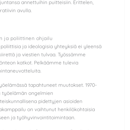
untansa annettuihin puitteisiin. Erittelen,
tiivin avulla.
ja poliittinen ohjailu
liittisia ja ideologisia yhteyksiä ei yleensä
irettä ja viestien tulvaa. Työssämme
önteon katkot. Pelkäämme tulevia
intaneuvotteluita.
 työelämässä tapahtuneet muutokset. 1970-
ty työelämän ongelmien
eiskunnallisena pidettyjen asioiden
okkakamppailu on vaihtunut henkilökohtaisia
seen ja työhyvinvointitoimintaan.