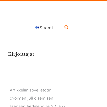
Suomi
s
Kirjoittajat
Artikkeliin sovelletaan
avoimen julkaisemisen
lisenssiä tiedelehdille (CC BY-