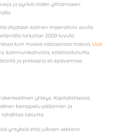
veja ja pyrkiä niiden ylittämiseen
nalla.
tä ohjataan kolmen imperatiivin avulla
elämällä tarkoitan 2000-luvulla
essa kuin muissa vastaavissa maissa.
Uusi
ta, kommunikatiivista, estetisoitunutta,
mätöntä ja prekaaria eli epävarmaa.
 rakenteellinen yhteys. Kapitalistisessa
inäinen kamppailu pääomien ja
ahdittaa taloutta.
siä yrityksiä että julkisen sektorin