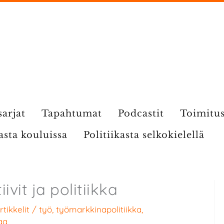
sarjat
Tapahtumat
Podcastit
Toimitu
kasta kouluissa
Politiikasta selkokielellä
vit ja politiikka
rtikkelit
/
työ
,
työmarkkinapolitiikka
,
aa