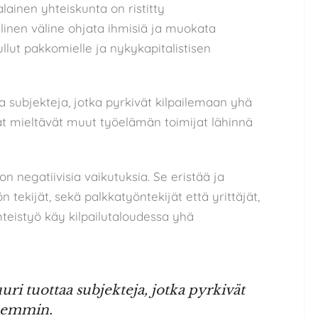
ainen yhteiskunta on ristitty
vallinen väline ohjata ihmisiä ja muokata
tullut pakkomielle ja nykykapitalistisen
taa subjekteja, jotka pyrkivät kilpailemaan yhä
ijat mieltävät muut työelämän toimijat lähinnä
on negatiivisia vaikutuksia. Se eristää ja
n tekijät, sekä palkkatyöntekijät että yrittäjät,
yhteistyö käy kilpailutaloudessa yhä
uuri tuottaa subjekteja, jotka pyrkivät
isemmin.