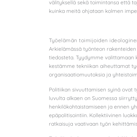
välityksellä sekä toimintansa että taj
kuinka meitä ohjataan kolmen impera
Työelämän toimijoiden ideologinen 
Arkielämässä työnteon rakenteiden po
tiedosteta. Tyydymme valittamaan ki
kestämme tekniikan aiheuttamat ty
organisaatiomuutoksia ja yhteistoim
Politiikan sivuuttamisen syinä ovat
luvulta alkaen on Suomessa siirryt
henkilökohtaistamiseen ja ennen yht
epäpolitisointiin. Kollektiivinen lu
ratkaisuja vaativaan työn kehittämi