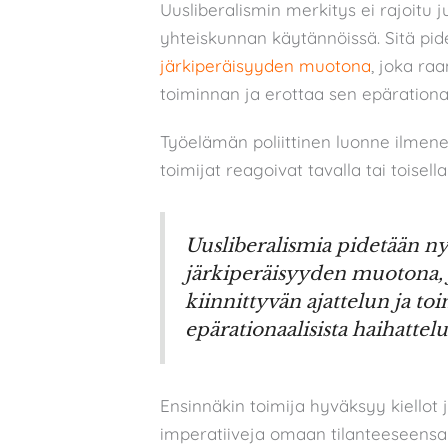
Uusliberalismin merkitys ei rajoitu j
yhteiskunnan käytännöissä. Sitä pi
järkiperäisyyden muotona
, joka raa
toiminnan ja erottaa sen epärationaal
Työelämän poliittinen luonne ilmen
toimijat reagoivat tavalla tai toisel
Uusliberalismia pidetään ny
järkiperäisyyden muotona, 
kiinnittyvän ajattelun ja to
epärationaalisista haihattelu
Ensinnäkin toimija hyväksyy kiellot j
imperatiiveja omaan tilanteeseensa 