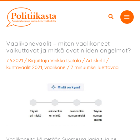
Siirry
sisältöön
Vaalikonevaalit – miten vaalikoneet
vaikuttavat ja mitkä ovat niiden ongelmat?
7.6.2021
/ Kirjoittaja
Veikko Isotalo
/
Artikkelit
/
kuntavaalit 2021
,
vaalikone
/
7 minuutiksi luettavaa
Vaalikoneita käytetään Suomessa laajalti ja ne