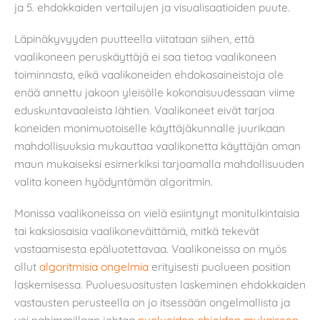
ja 5. ehdokkaiden vertailujen ja visualisaatioiden puute.
Läpinäkyvyyden puutteella viitataan siihen, että
vaalikoneen peruskäyttäjä ei saa tietoa vaalikoneen
toiminnasta, eikä vaalikoneiden ehdokasaineistoja ole
enää annettu jakoon yleisölle kokonaisuudessaan viime
eduskuntavaaleista lähtien. Vaalikoneet eivät tarjoa
koneiden monimuotoiselle käyttäjäkunnalle juurikaan
mahdollisuuksia mukauttaa vaalikonetta käyttäjän oman
maun mukaiseksi esimerkiksi tarjoamalla mahdollisuuden
valita koneen hyödyntämän algoritmin.
Monissa vaalikoneissa on vielä esiintynyt monitulkintaisia
tai kaksiosaisia vaalikoneväittämiä, mitkä tekevät
vastaamisesta epäluotettavaa. Vaalikoneissa on myös
ollut
algoritmisia ongelmia
erityisesti puolueen position
laskemisessa. Puoluesuositusten laskeminen ehdokkaiden
vastausten perusteella on jo itsessään ongelmallista ja
voi pahimmillaan johtaa
puolueiden ohjeiden mukaiseen