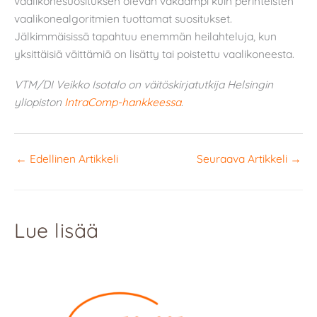
vaalikonesuosituksen olevan vakaampi kuin perinteisten
vaalikonealgoritmien tuottamat suositukset.
Jälkimmäisissä tapahtuu enemmän heilahteluja, kun
yksittäisiä väittämiä on lisätty tai poistettu vaalikoneesta.
VTM/DI Veikko Isotalo on väitöskirjatutkija Helsingin
yliopiston
IntraComp-hankkeessa
.
←
Edellinen Artikkeli
Seuraava Artikkeli
→
Lue lisää