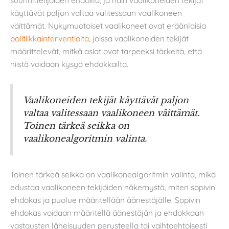
käyttävät paljon valtaa valitessaan vaalikoneen
väittämät. Nykymuotoiset vaalikoneet ovat eräänlaisia
politiikkainterventioita
, joissa vaalikoneiden tekijät
määrittelevät, mitkä asiat ovat tarpeeksi tärkeitä, että
niistä voidaan kysyä ehdokkailta.
Vaalikoneiden tekijät käyttävät paljon
valtaa valitessaan vaalikoneen väittämät.
Toinen tärkeä seikka on
vaalikonealgoritmin valinta.
Toinen tärkeä seikka on vaalikonealgoritmin valinta, mikä
edustaa vaalikoneen tekijöiden näkemystä, miten sopivin
ehdokas ja puolue määritellään äänestäjälle. Sopivin
ehdokas voidaan määritellä äänestäjän ja ehdokkaan
vastausten läheisyyden perusteella tai vaihtoehtoisesti