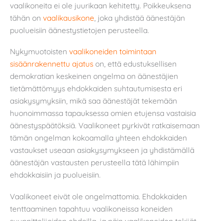
vaalikoneita ei ole juurikaan kehitetty. Poikkeuksena
tähän on
vaalikausikone
, joka yhdistää äänestäjän
puolueisiin äänestystietojen perusteella.
Nykymuotoisten
vaalikoneiden toimintaan
sisäänrakennettu ajatus
on, että edustuksellisen
demokratian keskeinen ongelma on äänestäjien
tietämättömyys ehdokkaiden suhtautumisesta eri
asiakysymyksiin, mikä saa äänestäjät tekemään
huonoimmassa tapauksessa omien etujensa vastaisia
äänestyspäätöksiä. Vaalikoneet pyrkivät ratkaisemaan
tämän ongelman kokoamalla yhteen ehdokkaiden
vastaukset useaan asiakysymykseen ja yhdistämällä
äänestäjän vastausten perusteella tätä lähimpiin
ehdokkaisiin ja puolueisiin.
Vaalikoneet eivät ole ongelmattomia. Ehdokkaiden
tenttaaminen tapahtuu vaalikoneissa koneiden
suunnittelijoiden ehdoilla, ja näin vaalikoneiden tekijät