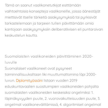
Tämä on saanut vaalikonetutkijat esittämään
vaihtoehtoisia konsepteja vaalikoneille, joissa äänestäjät
miettisivät itselle tärkeitä asiakysymyksiä tai pyrkisivät
tarkastelemaan ja tarpeen tullen päivittämään omia
kantojaan asiakysymyksiin deliberatiivisen eli puntaroivan
keskustelun kautta.
Suomalaisten vaalikoneiden päivittäminen 2020-
luvulle
Suomalaiset vaalikoneet ovat pysyneet
toiminnallisuuksiltaan liki muuttumattomina läpi 2000-
luvun.
Diplomityössäni
listaan vuoden 2019
eduskuntavaalien suosituimpien vaalikoneiden pohjalta
suomalaisten vaalikoneiden keskeisiksi ongelmiksi: 1.
läpinäkyvyyden puute, 2. vuorovaikutteisuuden puute, 3.
ongelmat vaalikoneväittämissä, 4. algoritmiset ongelmat