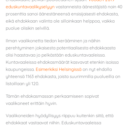
eduskuntavaalikyselyyn
vastanneista äänestäjistä noin 40
prosenttia sanoi äänestäneensä ensisijaisesti ehdokasta,
eikä ehdokkaan valinta ole silloinkaan helppoa, vaikka
puolue olisikin selvillä.
Ilman vaalikonetta tiedon kerääminen ja näihin
perehtyminen jokaisesta potentiaalisesta ehdokkaasta
olisi haastavaa jo pelkästään eduskuntavaaleissa.
Kuntavaaleissa ehdokasmäärät kasvavat etenkin isoissa
kaupungeissa.
Esimerkiksi Helsingissä
on nyt ehdolla
yhteensä 1163 ehdokasta, joista suurimmilla puolueilla on
listoillaan yli 120.
Tämän ehdokasmassan perkaamiseen sopivat
vaalikoneet erittäin hyvin.
Vaalikoneiden hyödyllisyys riippuu kuitenkin siitä, että
ehdokkaat vastaavat niihin. Eduskuntavaaleissa