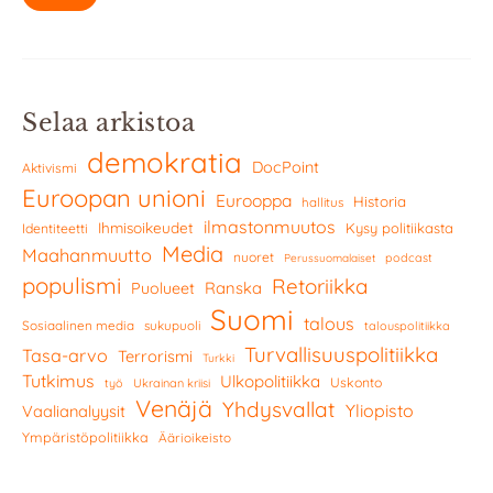
Selaa arkistoa
demokratia
DocPoint
Aktivismi
Euroopan unioni
Eurooppa
Historia
hallitus
ilmastonmuutos
Ihmisoikeudet
Kysy politiikasta
Identiteetti
Media
Maahanmuutto
nuoret
podcast
Perussuomalaiset
populismi
Retoriikka
Ranska
Puolueet
Suomi
talous
Sosiaalinen media
sukupuoli
talouspolitiikka
Turvallisuuspolitiikka
Tasa-arvo
Terrorismi
Turkki
Tutkimus
Ulkopolitiikka
Uskonto
työ
Ukrainan kriisi
Venäjä
Yhdysvallat
Yliopisto
Vaalianalyysit
Ympäristöpolitiikka
Äärioikeisto