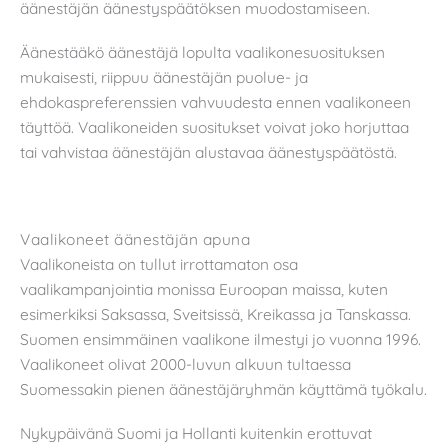
äänestäjän äänestyspäätöksen muodostamiseen.
Äänestääkö äänestäjä lopulta vaalikonesuosituksen
mukaisesti, riippuu äänestäjän puolue- ja
ehdokaspreferenssien vahvuudesta ennen vaalikoneen
täyttöä. Vaalikoneiden suositukset voivat joko horjuttaa
tai vahvistaa äänestäjän alustavaa äänestyspäätöstä.
Vaalikoneet äänestäjän apuna
Vaalikoneista on tullut irrottamaton osa
vaalikampanjointia monissa Euroopan maissa, kuten
esimerkiksi Saksassa, Sveitsissä, Kreikassa ja Tanskassa.
Suomen ensimmäinen vaalikone ilmestyi jo vuonna 1996.
Vaalikoneet olivat 2000-luvun alkuun tultaessa
Suomessakin pienen äänestäjäryhmän käyttämä työkalu.
Nykypäivänä Suomi ja Hollanti kuitenkin erottuvat