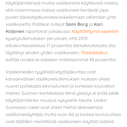
käyttäjämäärissä muista vaalikoneita käyttävistä maista,
sillä molemmissa maissa vaalikoneet keräävät jopa
puolet äänestäjäkunnasta kokeilemaan vähintään yhtä
vaalikonetta. Politiikan tutkijat
Sami Borg
ja
Kari
Koljonen
raportoivat julkaisussa
Käyttöliittymä vaaleihin
kyselytutkimukseen perustuen, että 2019
eduskuntavaaleissa 71 prosenttia äänioikeutetuista olisi
täyttänyt ainakin yhden vaalikoneen.
Tilastokeskus
esittää omaksi arviokseen maltillisemmat 49 prosenttia.
Vaalikoneiden tyypillistä käyttäjäkuntaa ovat
kansainvälisen vaalikonetutkimuksen mukaan olleet
nuoret politiikasta kiinnostuneet ja korkeasti koulutetut
miehet. Suomen kontekstissa tämä yleistys ei enää päde
käyttäjämäärien noustua nykyiselle tasolle. Lisäksi
Suomessa naiset ovat olleet miehiä aktiivisempia
vaalikonekäyttäjiä, mutta nuori ikä ja korkea koulutustaso
ovat täälläkin merkittäviä vaalikoneen käyttöä lisääviä