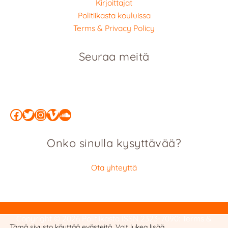
Kirjoittajat
Politiikasta kouluissa
Terms & Privacy Policy
Seuraa meitä
Facebook
Twitter
Instagram
Vimeo
SoundCloud
Onko sinulla kysyttävää?
Ota yhteyttä
Copyright © 2026 Politiikasta
ISSN 2323-7090
:
Terms &
Tämä sivusto käyttää evästeitä. Voit lukea lisää