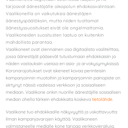
tarjoavat äänestäjälle oikopolun ehdokasvalintaan.
Vaalikoneilla on vaikutuksia äänestäjien
äänestyspäätöksiin, mutta niiden tuottamat
äänestyssuositukset eivät ole ongelmattomia.
Vaalikoneiden suositusten laatua on kuitenkin
mahdollista parantaa.
Vaalikoneet ovat olennainen osa digitaalista vaalitelttaa,
jossa äänestäjät pääsevät tutustumaan ehdokkaisiin ja
näiden vastauksiin useissa eri asia- ja arvokysymyksissä.
Koronarajoitukset ovat iskeneet kovaa perinteisiin
kampanjoinnin muotoihin ja kampanjoinnin painopiste on
siirtynyt näissä vaaleissa verkkoon ja sosiaaliseen
mediaan. Vaalikone onkin nuorille äänestäjille sosiaalisen
median ohella tärkein ehdokkaita koskeva
tietolähde
.
Vaalikone tuo ehdokkaalle näkyvyyttä ja uskottavuutta
ilman kampanjavarojen käyttöä. Vaalikoneen
valmistaneelle medialle kone tarjoaa verkkovierailuja,