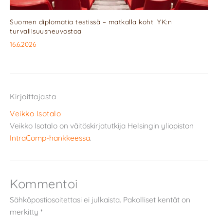
Suomen diplomatia testissä – matkalla kohti YK:n
turvallisuusneuvostoa
16.6.2026
Kirjoittajasta
Veikko Isotalo
Veikko Isotalo on väitöskirjatutkija Helsingin yliopiston
IntraComp-hankkeessa
.
Kommentoi
Sähköpostiosoitettasi ei julkaista.
Pakolliset kentät on
merkitty
*