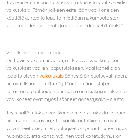
Tätä varten meidän tulisi ensin tarkastella vaalikoneiden
vaikutuksia. Tämän jälkeen esitellään vaalikoneiden
käyttäjäkuntaa ja lopulta mietitään nykymuotoisten
vaalikoneiden ongelmia ja vaalikoneiden kehittämistä.
Vaalikoneiden vaikutukset
On hyvin vaikeaa arvioida, mitkä ovat vaalikoneiden
vaikutukset vaalien lopputulokseen. Vaalikoneilla on
todettu olevan
vaikutuksia
äänestäjän puoluevalintaan,
ne ovat lisänneet niitä käyttäneiden äänestäjien
tietämystä puolueiden positioista eri asiakysymyksiin ja
vaalikoneet ovat myös lisänneet äänestysaktiivisuutta.
Tosin näitä tuloksia vaalikoneiden vaikutuksista voidaan
pitää vain alustavina, sillä vaalikonetutkimusta ovat
vaivanneet useat metodologiset ongelmat. Tulee myös
huomioida, että kansainvälinen vaalikonetutkimus on