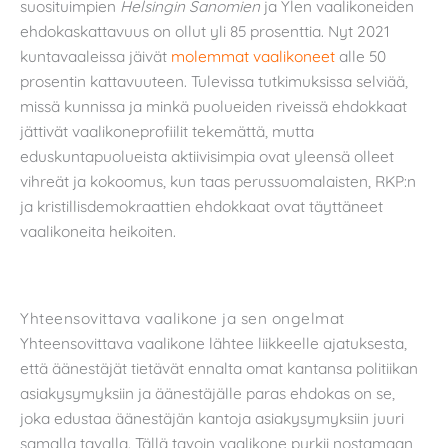
suosituimpien
Helsingin Sanomien
ja Ylen vaalikoneiden
ehdokaskattavuus on ollut yli 85 prosenttia. Nyt 2021
kuntavaaleissa jäivät
molemmat
vaalikoneet
alle 50
prosentin kattavuuteen. Tulevissa tutkimuksissa selviää,
missä kunnissa ja minkä puolueiden riveissä ehdokkaat
jättivät vaalikoneprofiilit tekemättä, mutta
eduskuntapuolueista aktiivisimpia ovat yleensä olleet
vihreät ja kokoomus, kun taas perussuomalaisten, RKP:n
ja kristillisdemokraattien ehdokkaat ovat täyttäneet
vaalikoneita heikoiten.
Yhteensovittava vaalikone ja sen ongelmat
Yhteensovittava vaalikone lähtee liikkeelle ajatuksesta,
että äänestäjät tietävät ennalta omat kantansa politiikan
asiakysymyksiin ja äänestäjälle paras ehdokas on se,
joka edustaa äänestäjän kantoja asiakysymyksiin juuri
samalla tavalla. Tällä tavoin vaalikone pyrkii nostamaan