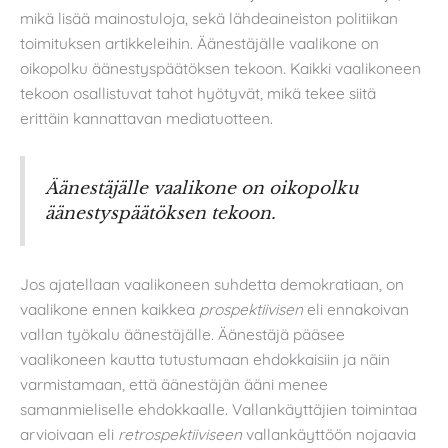
mikä lisää mainostuloja, sekä lähdeaineiston politiikan
toimituksen artikkeleihin. Äänestäjälle vaalikone on
oikopolku äänestyspäätöksen tekoon. Kaikki vaalikoneen
tekoon osallistuvat tahot hyötyvät, mikä tekee siitä
erittäin kannattavan mediatuotteen.
Äänestäjälle vaalikone on oikopolku
äänestyspäätöksen tekoon.
Jos ajatellaan vaalikoneen suhdetta demokratiaan, on
vaalikone ennen kaikkea
prospektiivisen
eli ennakoivan
vallan työkalu äänestäjälle. Äänestäjä pääsee
vaalikoneen kautta tutustumaan ehdokkaisiin ja näin
varmistamaan, että äänestäjän ääni menee
samanmieliselle ehdokkaalle. Vallankäyttäjien toimintaa
arvioivaan eli
retrospektiiviseen
vallankäyttöön nojaavia