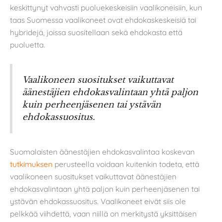
keskittynyt vahvasti puoluekeskeisiin vaalikoneisiin, kun
taas Suomessa vaalikoneet ovat ehdokaskeskeisiä tai
hybridejä, joissa suositellaan sekä ehdokasta että
puoluetta.
Vaalikoneen suositukset vaikuttavat
äänestäjien ehdokasvalintaan yhtä paljon
kuin perheenjäsenen tai ystävän
ehdokassuositus.
Suomalaisten äänestäjien ehdokasvalintaa koskevan
tutkimuksen
perusteella voidaan kuitenkin todeta, että
vaalikoneen suositukset vaikuttavat äänestäjien
ehdokasvalintaan yhtä paljon kuin perheenjäsenen tai
ystävän ehdokassuositus. Vaalikoneet eivät siis ole
pelkkää viihdettä, vaan niillä on merkitystä yksittäisen