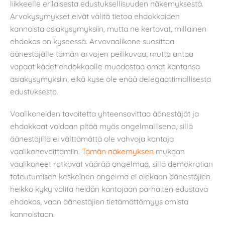
liikkeelle erilaisesta edustuksellisuuden näkemyksestä.
Arvokysymykset eivät välitä tietoa ehdokkaiden
kannoista asiakysymyksiin, mutta ne kertovat, millainen
ehdokas on kyseessä. Arvovaalikone suosittaa
äänestäjälle tämän arvojen peilikuvaa, mutta antaa
vapaat kädet ehdokkaalle muodostaa omat kantansa
asiakysymyksiin, eikä kyse ole enää delegaattimallisesta
edustuksesta.
Vaalikoneiden tavoitetta yhteensovittaa äänestäjät ja
ehdokkaat voidaan pitää myös ongelmallisena, sillä
äänestäjillä ei välttämättä ole vahvoja kantoja
vaalikoneväittämiin.
Tämän näkemyksen
mukaan
vaalikoneet ratkovat väärää ongelmaa, sillä demokratian
toteutumisen keskeinen ongelma ei olekaan äänestäjien
heikko kyky valita heidän kantojaan parhaiten edustava
ehdokas, vaan äänestäjien tietämättömyys omista
kannoistaan.