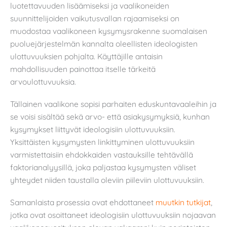
luotettavuuden lisäämiseksi ja vaalikoneiden
suunnittelijoiden vaikutusvallan rajaamiseksi on
muodostaa vaalikoneen kysymysrakenne suomalaisen
puoluejärjestelmän kannalta oleellisten ideologisten
ulottuvuuksien pohjalta. Käyttäjille antaisin
mahdollisuuden painottaa itselle tärkeitä
arvoulottuvuuksia.
Tällainen vaalikone sopisi parhaiten eduskuntavaaleihin ja
se voisi sisältää sekä arvo- että asiakysymyksiä, kunhan
kysymykset liittyvät ideologisiin ulottuvuuksiin.
Yksittäisten kysymysten linkittyminen ulottuvuuksiin
varmistettaisiin ehdokkaiden vastauksille tehtävällä
faktorianalyysillä, joka paljastaa kysymysten väliset
yhteydet niiden taustalla oleviin piileviin ulottuvuuksiin.
Samanlaista prosessia ovat ehdottaneet
muutkin tutkijat
,
jotka ovat osoittaneet ideologisiin ulottuvuuksiin nojaavan