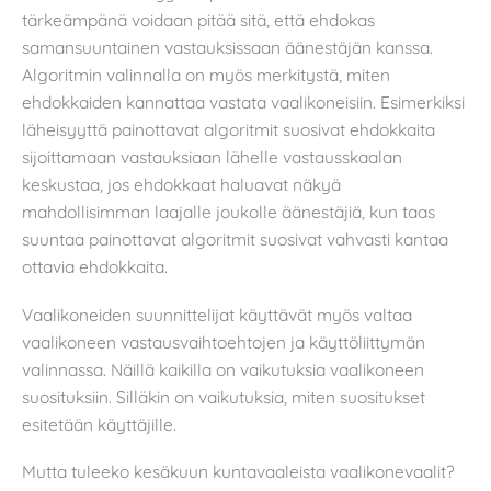
tärkeämpänä voidaan pitää sitä, että ehdokas
samansuuntainen vastauksissaan äänestäjän kanssa.
Algoritmin valinnalla on myös merkitystä, miten
ehdokkaiden kannattaa vastata vaalikoneisiin. Esimerkiksi
läheisyyttä painottavat algoritmit suosivat ehdokkaita
sijoittamaan vastauksiaan lähelle vastausskaalan
keskustaa, jos ehdokkaat haluavat näkyä
mahdollisimman laajalle joukolle äänestäjiä, kun taas
suuntaa painottavat algoritmit suosivat vahvasti kantaa
ottavia ehdokkaita.
Vaalikoneiden suunnittelijat käyttävät myös valtaa
vaalikoneen vastausvaihtoehtojen ja käyttöliittymän
valinnassa. Näillä kaikilla on vaikutuksia vaalikoneen
suosituksiin. Silläkin on vaikutuksia, miten suositukset
esitetään käyttäjille.
Mutta tuleeko kesäkuun kuntavaaleista vaalikonevaalit?